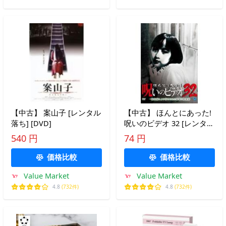
店
【中古】 案山子 [レンタル
【中古】 ほんとにあった!
落ち] [DVD]
呪いのビデオ 32 [レンタル
落ち] [DVD]
540 円
74 円
価格比較
価格比較
Value Market
Value Market
4.8
(732件)
4.8
(732件)