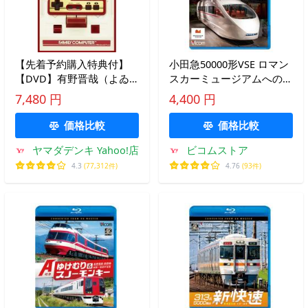
【先着予約購入特典付】
小田急50000形VSE ロマン
【DVD】有野晋哉（よゐ
スカーミュージアムへの軌
こ） ／ ゲームセンターCX
跡 ビコムストア ブルーレ
7,480 円
4,400 円
DVD−BOX23
イ
価格比較
価格比較
ヤマダデンキ Yahoo!店
ビコムストア
4.3
(77,312件)
4.76
(93件)