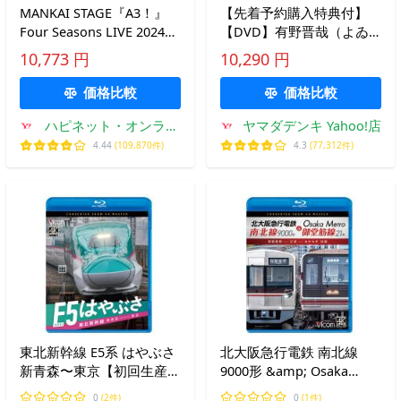
MANKAI STAGE『A3！』
【先着予約購入特典付】
Four Seasons LIVE 2024
【DVD】有野晋哉（よゐ
【Blu-ray】
こ） ／ ゲームセンターCX
10,773 円
10,290 円
DVD−BOX23 初回限定特別
版
価格比較
価格比較
ハピネット・オンライ
ヤマダデンキ Yahoo!店
ンYahoo!ショッピング
4.44
(109,870件)
4.3
(77,312件)
店
東北新幹線 E5系 はやぶさ
北大阪急行電鉄 南北線
新青森〜東京【初回生産限
9000形 &amp; Osaka
定 特製スリーブケース付
Metro 御堂筋線 21系 ビコ
0
(2件)
0
(1件)