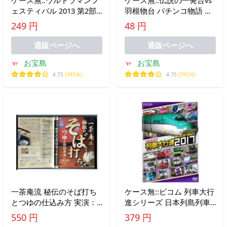
ケース無::ウルトラマンフ
ケース無::伝説の一発台vs
ェスティバル 2013 第2部
羽根物台 パチンコ物語 レ
新たなるウルトラマン!そ
ンタル落ち 中古 DVD
249 円
48 円
の名はギンガ!! レンタル落
ち 中古 DVD
通販ページへ
通販ページへ
お宝島
お宝島
4.75
(395件)
4.75
(395件)
一茶庵流 秘伝のそば打ち
ケース無::ビコム 列車大行
とつゆの仕込み方 実演：
進シリーズ 日本列島列車
片倉英統/DVD 中古 セル
大行進2017 キッズバージ
550 円
379 円
版/e3175
ョン レンタル落ち 中古