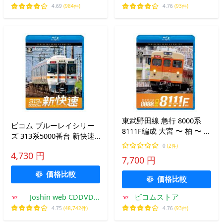
4.69
(984件)
4.76
(93件)
東武野田線 急行 8000系
ビコム ブルーレイシリー
8111F編成 大宮 〜 柏 〜 船
ズ 313系5000番台 新快速
橋 往復 ビコムストア ブル
東海道本線 大垣〜豊橋/鉄
0
(2件)
ーレイ
4,730 円
道[Blu-ray]【返品種別A】
7,700 円
価格比較
価格比較
Joshin web CDDVD
ビコムストア
Yahoo!店
4.75
(48,742件)
4.76
(93件)