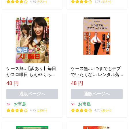
4.75
(395件)
4.75
(395件)
ケース無::【訳あり】毎日
ケース無::いつまでもデブ
がスロ曜日 もえVSくらら
でいたくない レンタル落
因縁の対決! 秘宝伝編 ※デ
ち 中古 DVD
48 円
48 円
ィスクのみ レンタル落ち
中古 DVD
通販ページへ
通販ページへ
お宝島
お宝島
4.75
(395件)
4.75
(395件)