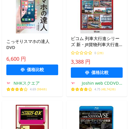
ビコム 列車大行進シリー
こっそりスマホの達人
ズ 新・JR貨物列車大行進
DVD
全国を駆けるJR貨物の機関
0
(2件)
車たち/鉄道[DVD]【返品
6,600 円
3,388 円
種別A】
価格比較
価格比較
NHKスクエア
Joshin web CDDVD
Yahoo!店
4.69
(984件)
4.75
(48,742件)