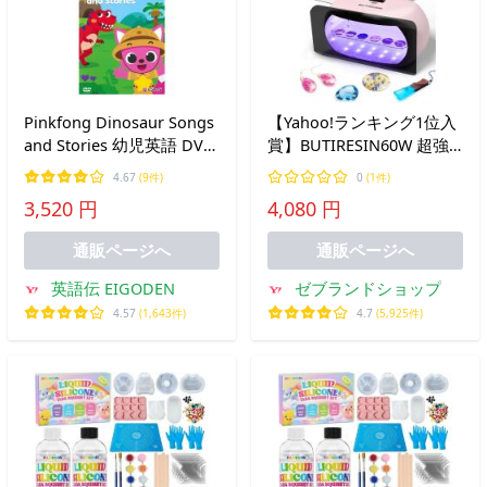
Pinkfong Dinosaur Songs
【Yahoo!ランキング1位入
and Stories 幼児英語 DVD
賞】BUTIRESIN60W 超強
爆買 英語教材 英語の歌 英
力 UVランプUV レジン ラ
4.67
(9件)
0
(1件)
語 歌 子供 幼児 ピンキッ
イト - (ピンク, ピンク
3,520 円
4,080 円
ツ 恐竜 ダイナソー
60W)
通販ページへ
通販ページへ
英語伝 EIGODEN
ゼブランドショップ
4.57
(1,643件)
4.7
(5,925件)