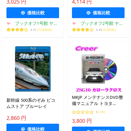
3,025 円
4,114 円
価格比較
価格比較
ブックオフ1号館 ヤフ
ブックオフ2号館 ヤフ
ーショッピング店
ーショッピング店
4.55
(17,665件)
4.49
(4,285件)
MKJP メンテナンスDVD整
新幹線 500系のぞみ ビコ
備マニュアル トヨタ
ムストア ブルーレイ
ZSG10 カローラクロス用
0
(1件)
2,860 円
3,800 円
価格比較