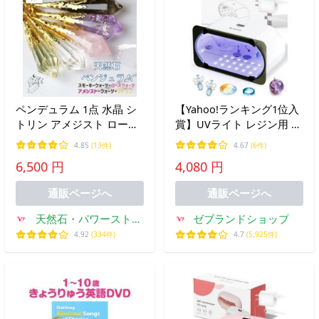
ペンデュラム 1点 水晶 シ
【Yahoo!ランキング1位入
トリン アメジスト ローズ
賞】UVライト レジン用 両
クォーツ 振り子 ダウンジ
面照射 360度光源 4段階時
4.85
(13件)
4.67
(6件)
ング 天然石 パワーストー
間調節 MDM (ホワイト,
6,500 円
4,080 円
ン 占い
48W 48LEDs)
通販ページへ
通販ページへ
天然石・パワーストー
ゼブランドショップ
ンのお店 Pasmii
4.92
(334件)
4.7
(5,925件)