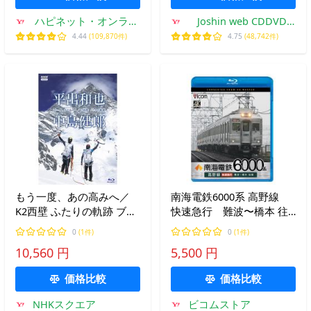
ハピネット・オンライ
Joshin web CDDVD
ンYahoo!ショッピング
Yahoo!店
4.44
(109,870件)
4.75
(48,742件)
店
もう一度、あの高みへ／
南海電鉄6000系 高野線
K2西壁 ふたりの軌跡 ブル
快速急行 難波〜橋本 往
ーレイ 全2枚
復 ビコムストア ブルー
0
(1件)
0
(1件)
レイ
10,560 円
5,500 円
価格比較
価格比較
NHKスクエア
ビコムストア