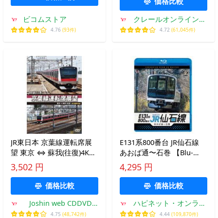
価格比較
ビコムストア
クレールオンラインシ
ョップ
4.76
(93件)
4.72
(61,045件)
JR東日本 京葉線運転席展
E131系800番台 JR仙石線
望 東京 ⇔ 蘇我(往復)4K撮
あおば通〜石巻 【Blu-
影作品/鉄道[DVD]【返品
ray】
3,502 円
4,295 円
種別A】
価格比較
価格比較
Joshin web CDDVD
ハピネット・オンライ
Yahoo!店
ンYahoo!ショッピング
4.75
(48,742件)
4.44
(109,870件)