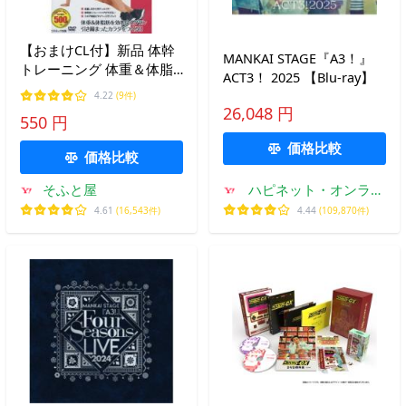
【おまけCL付】新品 体幹
MANKAI STAGE『A3！』
トレーニング 体重＆体脂
ACT3！ 2025 【Blu-ray】
肪ダウン ダイエット 編
4.22
(9件)
（DVD） TMW-030-CM
26,048 円
550 円
価格比較
価格比較
そふと屋
ハピネット・オンライ
ンYahoo!ショッピング
4.61
(16,543件)
4.44
(109,870件)
店