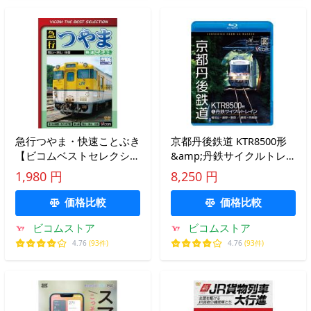
急行つやま・快速ことぶき
京都丹後鉄道 KTR8500形
【ビコムベストセレクショ
&amp;丹鉄サイクルトレ
ン】
イン 福知山〜網野〜豊岡
1,980 円
8,250 円
／豊岡〜西舞鶴 ビコムス
トア ブルーレイ
価格比較
価格比較
ビコムストア
ビコムストア
4.76
(93件)
4.76
(93件)