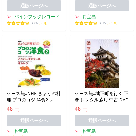
DVD
通販ページへ
通販ページへ
パインブックレコード
お宝島
4.86
(56件)
4.75
(395件)
ケース無::NHK きょうの料
ケース無::城下町を行く 下
理 プロのコツ 洋食2 レン
巻 レンタル落ち 中古 DVD
タル落ち 中古 DVD
48 円
48 円
通販ページへ
通販ページへ
お宝島
お宝島