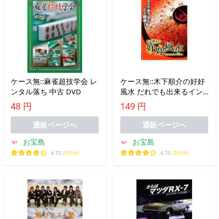
ケース無::麻雀超技学会 レ
ケース無::木下順介の好好
ンタル落ち 中古 DVD
風水 だれでも出来るイン
テリア風水 中古 DVD
48 円
149 円
通販ページへ
通販ページへ
お宝島
お宝島
4.75
(395件)
4.75
(395件)