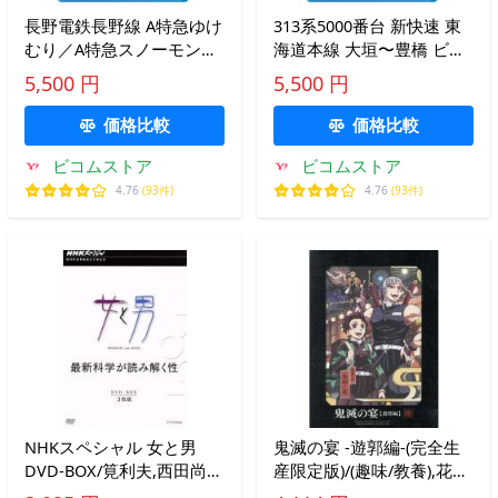
長野電鉄長野線 A特急ゆけ
313系5000番台 新快速 東
むり／A特急スノーモンキ
海道本線 大垣〜豊橋 ビコ
ー 長野〜湯田中 往復 ビコ
ムストア ブルーレイ
5,500 円
5,500 円
ムストア ブルーレイ
価格比較
価格比較
ビコムストア
ビコムストア
4.76
(93件)
4.76
(93件)
NHKスペシャル 女と男
鬼滅の宴 -遊郭編-(完全生
DVD-BOX/筧利夫,西田尚
産限定版)/(趣味/教養),花江
美,村井秀清(音楽)
夏樹,鬼頭明里,下野紘,