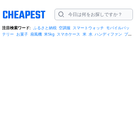
注目検索ワード:
ふるさと納税
空調服
スマートウォッチ
モバイルバッ
テリー
お菓子
扇風機
米5kg
スマホケース
米
水
ハンディファン
プロ
テイン
サーキュレーター
tシャツ
ビール
エアコン
サンダル
日傘
米
10kg
ノートパソコン
炭酸水
スーツケース
ショルダーバッグ
リュッ
ク
ワンピース
トイレットペーパー
スニーカー
テレビ
ネッククーラー
カラコン
クーラーボックス
サンシェード
イヤホン
自転車
スポットク
ーラー
トートバッグ
ポータブル電源
冷蔵庫
アイス