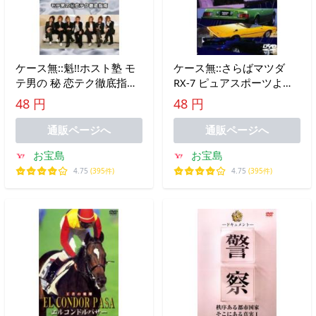
ケース無::魁!!ホスト塾 モ
ケース無::さらばマツダ
テ男の 秘 恋テク徹底指南
RX-7 ピュアスポーツよ永
レンタル落ち 中古 DVD
遠に…。 レンタル落ち 中
48 円
48 円
古 DVD
通販ページへ
通販ページへ
お宝島
お宝島
4.75
(395件)
4.75
(395件)