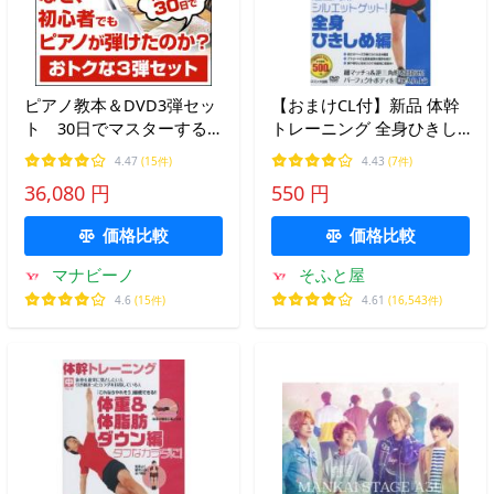
ピアノ教本＆DVD3弾セッ
【おまけCL付】新品 体幹
ト 30日でマスターする
トレーニング 全身ひきし
海野先生の自宅で初心者向
め ダイエット 編 （DVD）
4.47
(15件)
4.43
(7件)
けピアノ講座【おトクな
TMW-031-CM
36,080 円
550 円
1.2.3弾セット】
価格比較
価格比較
マナビーノ
そふと屋
4.6
(15件)
4.61
(16,543件)