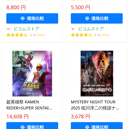
き】 ビコムストア ブルー
ムストア ブルーレイ
8,800 円
5,500 円
レイ
価格比較
価格比較
ビコムストア
ビコムストア
4.76
(93件)
4.76
(93件)
超英雄祭 KAMEN
MYSTERY NIGHT TOUR
RIDER×SUPER SENTAI
2025 稲川淳二の怪談ナイ
LIVE ＆ SHOW 2026
ト ライブ盤/稲川淳二
14,608 円
3,678 円
-2DAYSパック- 【Blu-ray】
[DVD]【返品種別A】
価格比較
価格比較