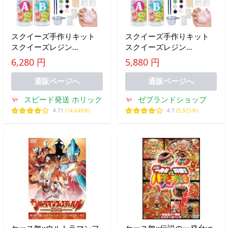
スクイーズ手作りキット
スクイーズ手作りキット
スクイーズレジン
スクイーズレジン
10oz+10oz大容量 AB液セ
10oz+10oz大容量 AB液セ
6,280 円
5,880 円
ット 1:1配合 DIY 初心者向
ット 1:1配合 DIY 初心者向
け MDM
け
通販ページへ
通販ページへ
スピード発送 ホリック
ゼブランドショップ
4.71
(14,649件)
4.7
(5,925件)