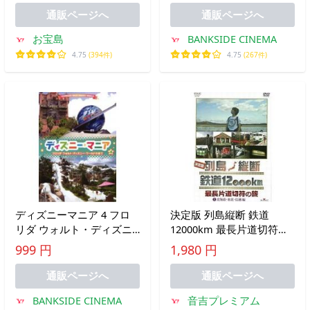
許とりたてでヤバいよ×2
通販ページへ
通販ページへ
編 レンタル落
お宝島
BANKSIDE CINEMA
4.75
(394件)
4.75
(267件)
ディズニーマニア 4 フロ
決定版 列島縦断 鉄道
リダ ウォルト・ディズニ
12000km 最長片道切符の
ー・ワールドの全て レン
旅 1.北海道・東北・信越
999 円
1,980 円
タル落ち 中古 DVD
編 中古その他DVD
通販ページへ
通販ページへ
BANKSIDE CINEMA
音吉プレミアム