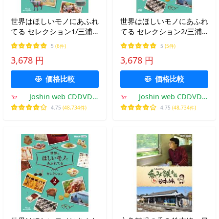
世界はほしいモノにあふれ
世界はほしいモノにあふれ
てる セレクション1/三浦
てる セレクション2/三浦
春馬、JUJU、鈴木亮平
春馬、JUJU、鈴木亮平
5
(6件)
5
(5件)
[Blu-ray]【返品種別A】
[DVD]【返品種別A】
3,678 円
3,678 円
価格比較
価格比較
Joshin web CDDVD
Joshin web CDDVD
Yahoo!店
Yahoo!店
4.75
(48,734件)
4.75
(48,734件)