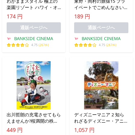
わがままスタイル 極上の
東野・岡村の旅猿15 プラ
楽園リゾート ハワイ・オ
イベートでごめんなさい…
アフ島 レンタル落ち 中古
韓国・チェジュ島でグルメ
174 円
189 円
DVD
の旅 ドキドキ編 プレミア
ム完全版 レンタル落ち 中
通販ページへ
通販ページへ
古 DVD
BANKSIDE CINEMA
BANKSIDE CINEMA
4.75
(267件)
4.75
(267件)
出川哲朗の充電させてもら
ディズニーマニア 2 知ら
えませんか?桜満開の秩父
れざるディズニー・アニマ
から目指せ 日光東照宮
ル・キングダム レンタル
449 円
1,057 円
200キロ!ですが菊地亜美免
落ち 中古 DVD