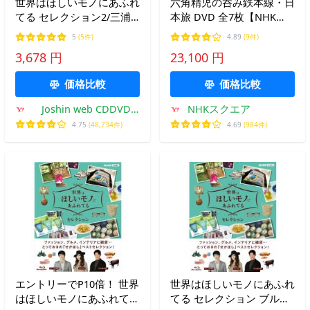
世界はほしいモノにあふれ
六角精児の呑み鉄本線・日
てる セレクション2/三浦
本旅 DVD 全7枚【NHK
春馬、JUJU、鈴木亮平
DVD公式】
5
(5件)
4.89
(9件)
[Blu-ray]【返品種別A】
3,678 円
23,100 円
価格比較
価格比較
Joshin web CDDVD
NHKスクエア
Yahoo!店
4.75
(48,734件)
4.69
(984件)
エントリーでP10倍！ 世界
世界はほしいモノにあふれ
はほしいモノにあふれてる
てる セレクション ブルー