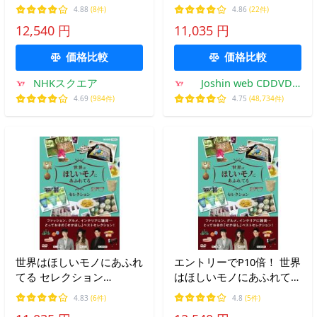
セレクション ブルーレイ
レイBOX/三浦春馬、
4.88
(8件)
4.86
(22件)
BOX 全3枚 BD【NHK DVD
JUJU、鈴木亮平[Blu-ray]
12,540 円
11,035 円
公式】
【返品種別A】
価格比較
価格比較
NHKスクエア
Joshin web CDDVD
Yahoo!店
4.69
(984件)
4.75
(48,734件)
世界はほしいモノにあふれ
エントリーでP10倍！ 世界
てる セレクション
はほしいモノにあふれてる
DVDBOX/三浦春馬、
セレクション DVD-BOX 全
4.83
(6件)
4.8
(5件)
JUJU、鈴木亮平[DVD]【返
3枚【NHK DVD公式】