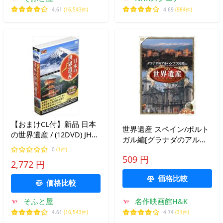
4.61
(16,543件)
4.69
(984件)
【おまけCL付】新品 日本
世界遺産 スペイン/ポルト
の世界遺産 / (12DVD) JHD-
ガル編[グラナダのアルハ
6000AB-KEEP
ンブラ宮殿他/ポルトの歴
0
(1件)
509 円
史地区他] JPSD-006
2,772 円
価格比較
価格比較
そふと屋
名作映画館H&K
4.61
(16,543件)
4.74
(31件)