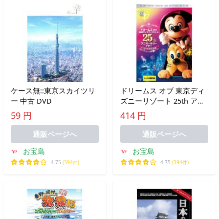
ケース無::東京スカイツリ
ドリームス オブ 東京ディ
ー 中古 DVD
ズニーリゾート 25th アニ
バーサリーイヤー ハイラ
59 円
414 円
イトぎっしり編 レンタル
落ち 中古 DVD
通販ページへ
通販ページへ
お宝島
お宝島
4.75
(394件)
4.75
(394件)