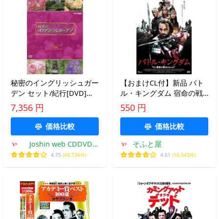
秘密のイングリッシュガー
【おまけCL付】新品 バト
デン セット/紀行[DVD]
ル・キングダム 宿命の戦
【返品種別A】
士たち / （DVD）LBXC-
7,356 円
550 円
507-ARC
価格比較
価格比較
Joshin web CDDVD
そふと屋
Yahoo!店
4.75
(48,734件)
4.61
(16,543件)