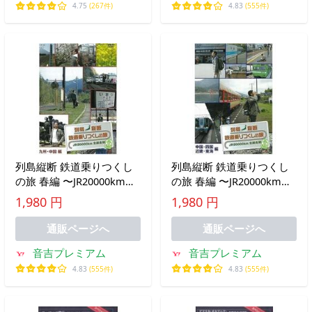
4.75
(267件)
4.83
(555件)
列島縦断 鉄道乗りつくし
列島縦断 鉄道乗りつくし
の旅 春編 〜JR20000km全
の旅 春編 〜JR20000km全
線走破〜 九州・中国編 中
線走破〜 中国・四国・近
1,980 円
1,980 円
古その他DVD
畿・東海編 中古その他VD
通販ページへ
通販ページへ
音吉プレミアム
音吉プレミアム
4.83
(555件)
4.83
(555件)