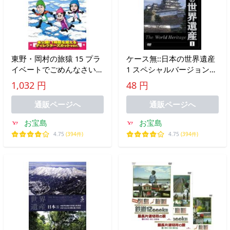
東野・岡村の旅猿 15 プラ
ケース無::日本の世界遺産
イベートでごめんなさい…
1 スペシャルバージョン
北海道・流氷ウォークの旅
中古 DVD
1,032 円
48 円
プレミアム完全版 レンタ
ル落ち 中古 DVD
通販ページへ
通販ページへ
お宝島
お宝島
4.75
(394件)
4.75
(394件)