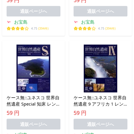
通販ページへ
通販ページへ
お宝島
お宝島
4.75
(394件)
4.75
(394件)
ケース無::ユネスコ 世界自
ケース無::ユネスコ 世界自
然遺産 Special 知床 レンタ
然遺産 9 アフリカ 1 レン
ル落ち 中古 DVD
タル落ち 中古 DVD
59 円
59 円
通販ページへ
通販ページへ