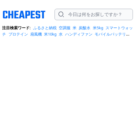
注目検索ワード:
ふるさと納税
空調服
米
炭酸水
米5kg
スマートウォッ
チ
プロテイン
扇風機
米10kg
水
ハンディファン
モバイルバッテリー
スマホケース
トイレットペーパー
スポットクーラー
サーキュレータ
ー
ビール
サンダル
クーラーボックス
お菓子
日傘
エアコン
tシャ
ツ
スーツケース
水 2リットル
クロックス
桃
ワンピース
ショルダーバ
ッグ
みず
iphone17 ケース
お中元
コーヒー
ポータブル電源
トートバ
ッグ
サンダル レディース
リュック
自転車
掃除機