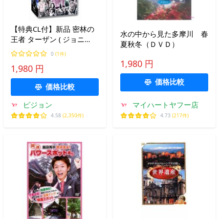
【特典CL付】新品 密林の
水の中から見た多摩川 春
王者 ターザン ( ジョニ
夏秋冬（ＤＶＤ）
ー・ワイズミュラー 主演 )
0
(1件)
DVD10枚組 / （DVD）
1,980 円
1,980 円
ACC-002-CM
価格比較
価格比較
ピジョン
マイハートヤフー店
4.58
(2,350件)
4.73
(217件)