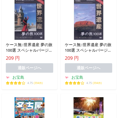
ケース無::世界遺産 夢の旅
ケース無::世界遺産 夢の旅
100選 スペシャルバージョ
100選 スペシャルバージョ
ン ヨーロッパ篇 1 中古
ン アフリカ・オセアニ
209 円
209 円
DVD
ア・中近東篇 2 中古 DVD
通販ページへ
通販ページへ
お宝島
お宝島
4.75
(394件)
4.75
(394件)