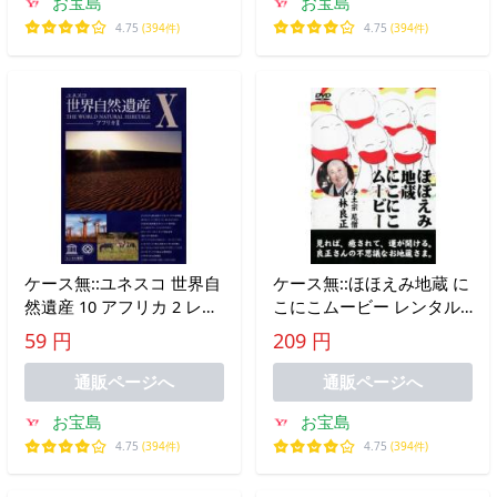
お宝島
お宝島
4.75
(394件)
4.75
(394件)
ケース無::ユネスコ 世界自
ケース無::ほほえみ地蔵 に
然遺産 10 アフリカ 2 レン
こにこムービー レンタル
タル落ち 中古 DVD
落ち 中古 DVD
59 円
209 円
通販ページへ
通販ページへ
お宝島
お宝島
4.75
(394件)
4.75
(394件)