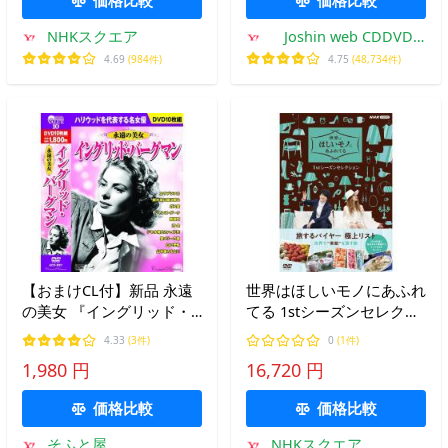
NHKスクエア
Joshin web CDDVD
Yahoo!店
4.69
(984件)
4.75
(48,734件)
【おまけCL付】新品 永遠
世界はほしいモノにあふれ
の美女 『イングリッド・
てる 1stシーズンセレクシ
バーグマン』 / カサブラン
ョン DVD-BOX 全4枚
4.33
(3件)
0
(1件)
カ 誰が為に鐘は鳴る ガス
1,980 円
16,720 円
燈 他 DVD10枚組 ACC-021
価格比較
価格比較
そふと屋
NHKスクエア