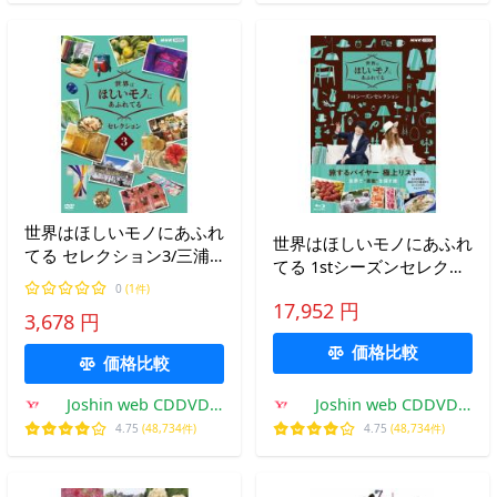
世界はほしいモノにあふれ
世界はほしいモノにあふれ
てる セレクション3/三浦
てる 1stシーズンセレクシ
春馬、JUJU、鈴木亮平
ョン Blu-ray BOX/紀行
0
(1件)
[DVD]【返品種別A】
17,952 円
[Blu-ray]【返品種別A】
3,678 円
価格比較
価格比較
Joshin web CDDVD
Joshin web CDDVD
Yahoo!店
Yahoo!店
4.75
(48,734件)
4.75
(48,734件)