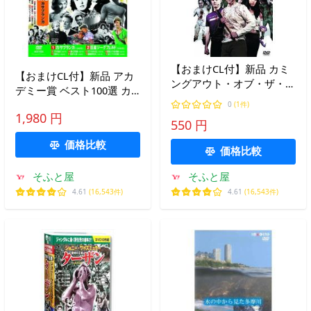
【おまけCL付】新品 カミ
【おまけCL付】新品 アカ
ングアウト・オブ・ザ・デ
デミー賞 ベスト100選 カ
ッド / （DVD）LBX-622-
サブランカ 巨星ジーグフ
0
(1件)
ARC
1,980 円
ェルド ゾラの生涯 第七天
550 円
国 欲望という名の電車 /
価格比較
10枚組DVD ACC-032
価格比較
そふと屋
そふと屋
4.61
(16,543件)
4.61
(16,543件)