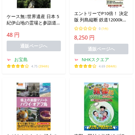
エントリーでP10倍！ 決定
ケース無::世界遺産 日本 5
版 列島縦断 鉄道12000km
紀伊山地の霊場と参詣道
最長片道切符の旅 3枚セッ
屋久島 白神山地 知床 中古
0
(1件)
ト 【NHK DVD公式】
48 円
DVD
8,250 円
通販ページへ
通販ページへ
お宝島
NHKスクエア
4.75
(394件)
4.69
(984件)