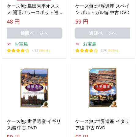
ケース無::島田秀平オスス
ケース無::世界遺産 スペイ
メ!開運パワースポット巡
ン ポルトガル編 中古 DVD
り レンタル落ち 中古 DVD
48 円
59 円
通販ページへ
通販ページへ
お宝島
お宝島
4.75
(394件)
4.75
(394件)
ケース無::世界遺産 イギリ
ケース無::世界遺産 イタリ
ス編 中古 DVD
ア編 中古 DVD
59 円
59 円