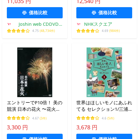
11,035 円
12,540 円
品種別A】
価格比較
価格比較
Joshin web CDDVD
NHKスクエア
Yahoo!店
4.75
(48,734件)
4.69
(984件)
エントリーでP10倍！ 美の
世界はほしいモノにあふれ
競演 日本の花火 〜花火芸
てる セレクション1/三浦
術の最高峰 大曲全国花火
春馬、JUJU、鈴木亮平
4.67
(3件)
4.6
(5件)
競技大会〜【NHK DVD公
[DVD]【返品種別A】
3,300 円
3,678 円
式】
価格比較
価格比較