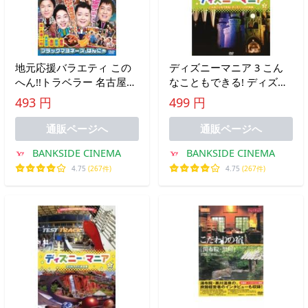
地元応援バラエティ この
ディズニーマニア 3 こん
へん!!トラベラー 名古屋
なこともできる! ディズニ
レンタル落ち 中古 DVD
ーVIP体験 レンタル落ち
493 円
499 円
中古 DVD
通販ページへ
通販ページへ
BANKSIDE CINEMA
BANKSIDE CINEMA
4.75
(267件)
4.75
(267件)