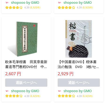
shopooo by GMO
shopooo by GMO
法
4.39
(8,920件)
4.39
(8,920件)
欧体毛筆楷書 田英章最新
【中国書道DVD】楷体書
書道専門教程DVD付 中
法の勉強 DVD 3枚/セッ
国語書道/欧体毛
ト 楷
2,607 円
2,929 円
&amp;#31508;楷
&amp;amp;amp;amp;#20070
&amp;#20070;字帖 田英
学毛
通販ページへ
通販ページへ
章最新&amp;#20070;法
&amp;amp;amp;amp;#31508
shopooo by GMO
shopooo by GMO
&amp;#19987;&amp;#19994;
法
教程 附光
4.39
(8,920件)
4.39
(8,920件)