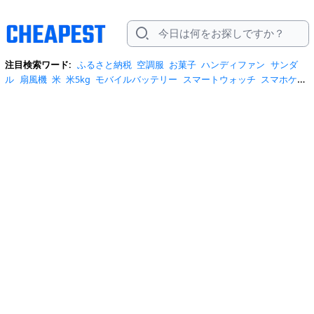
注目検索ワード:
ふるさと納税
空調服
お菓子
ハンディファン
サンダ
ル
扇風機
米
米5kg
モバイルバッテリー
スマートウォッチ
スマホケー
ス
水
クーラーボックス
炭酸水
日傘
スポットクーラー
プロテイン
ト
イレットペーパー
ビール
tシャツ
米10kg
スーツケース
エアコン
自
転車
サーキュレーター
冷蔵庫
水 2リットル
イヤホン bluetooth
usbメ
モリ
ショルダーバッグ
掃除機
カラコン
サンダル レディース
スクイー
ズ
スニーカー
テレビ
お米 5kg
ポータブル電源
シャンプー