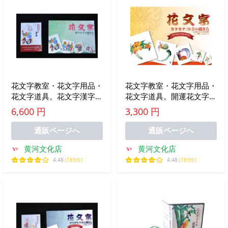
花文字教室・花文字用品・
花文字教室・花文字用品・
花文字道具。花文字漢字編
花文字道具。開運花文字教
ＤＶＤ＋花文字漢字編本セ
材コピー紙 カタカナ50
6,600 円
3,300 円
ット
音の描き方
通販ページへ
通販ページへ
黄河文化店
黄河文化店
4.48
(189件)
4.48
(189件)