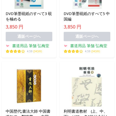
DVD筆墨硯紙のすべて3 硯
DVD筆墨硯紙のすべて5 中
を極める
国編
3,850 円
3,850 円
通販ページへ
通販ページへ
書道用品 筆舗 弘梅堂
書道用品 筆舗 弘梅堂
4.59
(343件)
4.59
(343件)
中国歴代;書法大師 中国書
利明書道教材 (上、中、