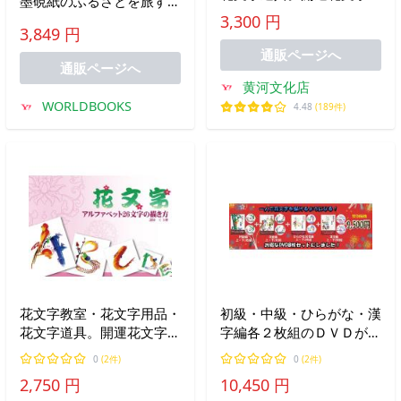
墨硯紙のふるさとを旅する
材本 花文字教材本 漢字
3,300 円
中国編 天来書院 比田井和
50文字の描き方
3,849 円
子 [DVD]
通販ページへ
通販ページへ
黄河文化店
WORLDBOOKS
4.48
(189件)
花文字教室・花文字用品・
初級・中級・ひらがな・漢
花文字道具。開運花文字教
字編各２枚組のＤＶＤが全
材本 花文字アルファベッ
てセットになったお得なセ
0
(2件)
0
(2件)
ト26文字の描き方
ット！花文字用品、花文字
2,750 円
10,450 円
道具、中国花文字、花文字