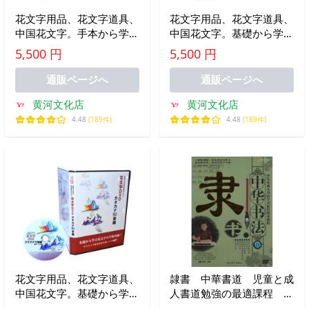
花文字用品、花文字道具、
花文字用品、花文字道具、
中国花文字。手本から学ぶ
中国花文字。基礎から学ぶ
花文字の中級編！開運花文
花文字の平仮名編！開運花
5,500 円
5,500 円
字講座DVD中級編
文字講座DVDひらがな50
音編
通販ページへ
通販ページへ
黄河文化店
黄河文化店
4.48
(189件)
4.48
(189件)
花文字用品、花文字道具、
隷書 中華書道 児童と成
中国花文字。基礎から学ぶ
人書道勉強の最適課程 中
花文字の片仮名編！開運花
国語版DVD/隶