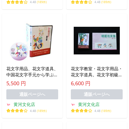
4.48
(189件)
4.48
(189件)
花文字用品、花文字道具、
花文字教室・花文字用品・
中国花文字手元から学ぶ花
花文字道具。花文字初級編
文字の漢字編！開運花文字
ＤＶＤ＋花文字初級編コピ
5,500 円
6,600 円
講座DVD漢字編
ー紙資料セット
通販ページへ
通販ページへ
黄河文化店
黄河文化店
4.48
(189件)
4.48
(189件)