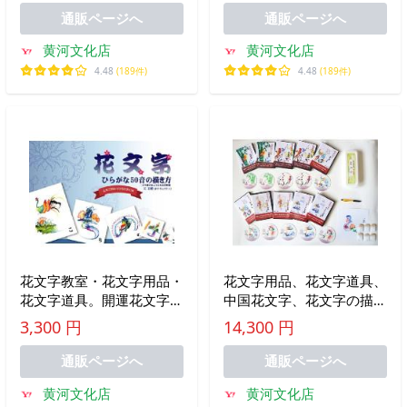
の描き方。花文字ＤＶＤ８
通販ページへ
通販ページへ
セット
黄河文化店
黄河文化店
4.48
(189件)
4.48
(189件)
花文字教室・花文字用品・
花文字用品、花文字道具、
花文字道具。開運花文字教
中国花文字、花文字の描き
材本 ひらがな50音の描
方。花文字DVD10枚＋花
3,300 円
14,300 円
き方
文字本1冊＋花文字筆セッ
ト＋花文字専用ケースの花
通販ページへ
通販ページへ
文字オールセット！
黄河文化店
黄河文化店