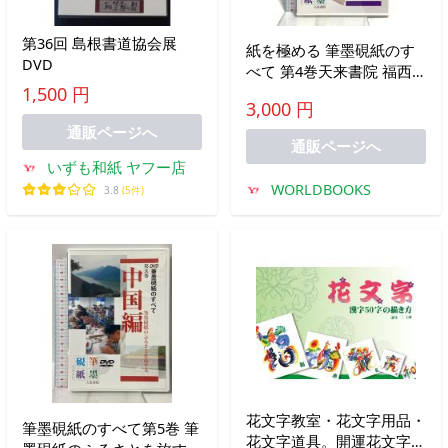
第36回 島根書道協会展
紙を極める 筆墨硯紙のす
DVD
べて 第4巻天来書院 福西
1,500 円
弘行 [DVD]
3,000 円
通販ページへ
通販ページへ
いずも和紙 ヤフー店
WORLDBOOKS
3.8
(5件)
花文字教室・花文字用品・
筆墨硯紙のすべて第5巻 筆
花文字道具。開運花文字教