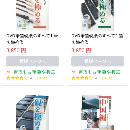
DVD筆墨硯紙のすべて1 筆
DVD筆墨硯紙のすべて2 墨
を極める
を極める
3,850 円
3,850 円
通販ページへ
通販ページへ
書道用品 筆舗 弘梅堂
書道用品 筆舗 弘梅堂
4.59
(343件)
4.59
(343件)