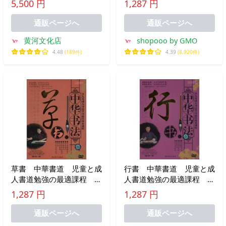
5,500 円
1,287 円
文字講座DVDカタカナ50
&amp;#20070; 中
音編
&amp;#21326;&amp;#20070;
通販ページへ
通販ページへ
法
黄河文化店
shopooo by GMO
4.48
(189件)
4.39
(8,920件)
草書 中華書道 児童と成
行書 中華書道 児童と成
人書道勉強の最適課程 中
人書道勉強の最適課程 中
国語版DVD/草
国語版DVD/行
1,287 円
1,287 円
&amp;amp;amp;amp;#20070;
&amp;#20070; 中
中
&amp;#21326;&amp;#20070;
通販ページへ
通販ページへ
&amp;amp;amp;amp;#21326;&amp;amp;amp;amp;#20070;
法