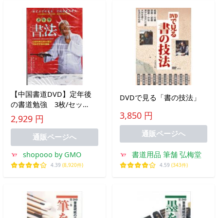
【中国書道DVD】定年後
DVDで見る「書の技法」
の書道勉強 3枚/セッ
ト 老年学
3,850 円
2,929 円
&amp;amp;amp;amp;#20070;
通販ページへ
法
通販ページへ
shopooo by GMO
書道用品 筆舗 弘梅堂
4.39
(8,920件)
4.59
(343件)