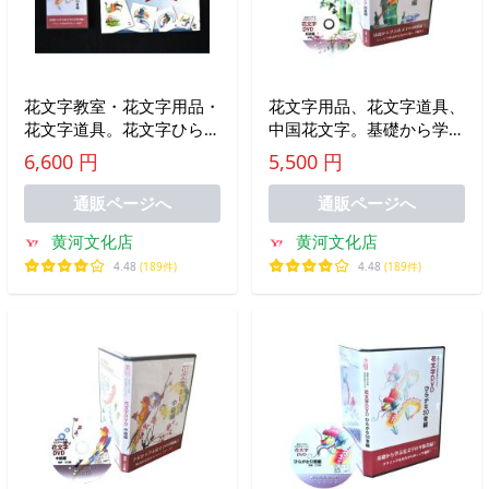
花文字教室・花文字用品・
花文字用品、花文字道具、
花文字道具。花文字ひらが
中国花文字。基礎から学ぶ
な50音の描き方編ＤＶＤ
花文字の初級編！開運花文
6,600 円
5,500 円
＋花文字ひらがな編本セッ
字講座DVD初級編 基礎か
ト
ら学ぶ花文字の初級編！開
通販ページへ
通販ページへ
運花文字講座DVD初級編
黄河文化店
黄河文化店
4.48
(189件)
4.48
(189件)