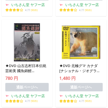
いちさん堂 ヤフー店
いちさん堂 ヤフー店
4.77
(90件)
4.77
(90件)
★DVD 山古志村日本伝統
★DVD 北極グマ カナダ
芸術美 國魚錦鯉
[ナショナル・ジオグラフ
KOKUGYO NISIKIGOI ニシ
ィック]
780 円
1,480 円
キゴイDVD (収録時間83分)
通販ページへ
通販ページへ
いちさん堂 ヤフー店
いちさん堂 ヤフー店
4.77
(90件)
4.77
(90件)