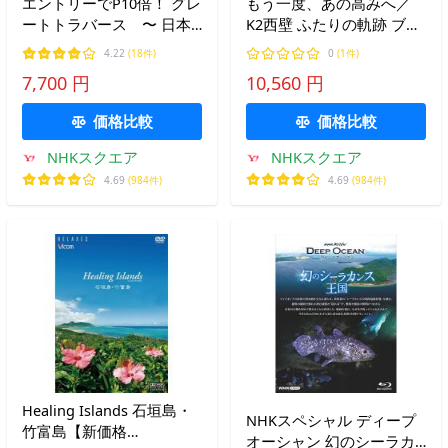
エントリーでP10倍！ グレ
もう一度、あの高みへ／
ートトラバース 〜 日本
K2西壁 ふたりの軌跡 ブル
百名山一筆書き踏破 〜
ーレイ 全2枚
4.22
(18件)
0
(1件)
ディレクターズカット版
7,700 円
10,560 円
DVD 2枚セット
価格比較
価格比較
NHKスクエア
NHKスクエア
4.69
(984件)
4.69
(984件)
Healing Islands 石垣島・
NHKスペシャル ディープ
竹富島【新価格
オーシャン 幻のシーラカ