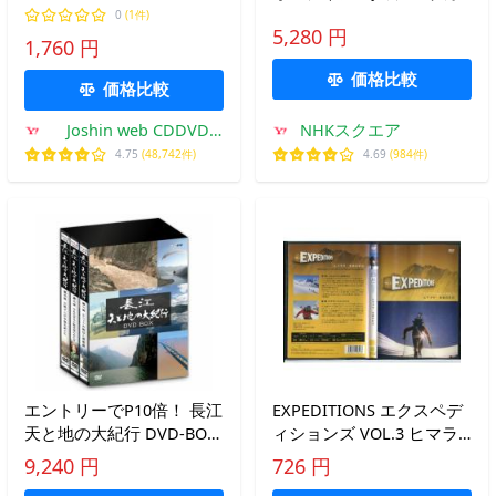
版】/BGV[DVD]【返品種別
ンス王国 ブルーレイ
0
(1件)
A】
5,280 円
1,760 円
価格比較
価格比較
Joshin web CDDVD
NHKスクエア
Yahoo!店
4.75
(48,742件)
4.69
(984件)
エントリーでP10倍！ 長江
EXPEDITIONS エクスペデ
天と地の大紀行 DVD-BOX
ィションズ VOL.3 ヒマラ
全3枚【NHK DVD公式】
ヤ 生命の灯火/中古DVD レ
9,240 円
726 円
ンタル落ち/c0594