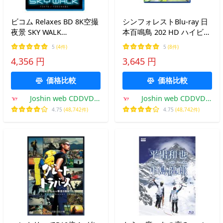
ビコム Relaxes BD 8K空撮
シンフォレストBlu-ray 日
夜景 SKY WALK
本百鳴鳥 202 HD ハイビジ
TOKYO/YOKOHAMA/BGV[Blu-
ョン映像と鳴き声で愉しむ
5
(4件)
5
(8件)
ray]【返品種別A】
野鳥図鑑/教養[Blu-ray]
4,356 円
3,645 円
【返品種別A】
価格比較
価格比較
Joshin web CDDVD
Joshin web CDDVD
Yahoo!店
Yahoo!店
4.75
(48,742件)
4.75
(48,742件)