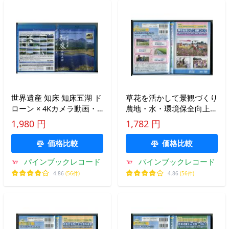
世界遺産 知床 知床五湖 ド
草花を活かして景観づくり
ローン × 4Kカメラ動画・
農地・水・環境保全向上対
映像/ブルーレイ BD 中古
策 支援シリーズ 共同活動
1,980 円
1,782 円
セル版/e1504
編 NO.2/DVD 中古 セル
版/e0318
価格比較
価格比較
パインブックレコード
パインブックレコード
4.86
(56件)
4.86
(56件)