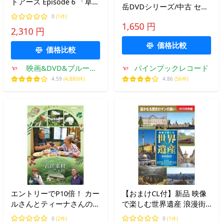
トアース Episode 6 「草原
岳DVDシリーズ/中古 セル
命せめぎあう大地」 (Blu-
版/e1078
0
(1件)
ray) [送料無料]
1,650 円
2,310 円
価格比較
価格比較
映画&DVD&ブルーレ
パインブックレコード
イならSORA
4.59
(4,880件)
4.86
(56件)
エントリーでP10倍！ カー
【おまけCL付】新品 映像
ルさんとティーナさんの古
で楽しむ世界遺産 浪漫街
民家村だより DVD-BOX 全
道 DVD8枚組 （DVD）
0
(2件)
0
(1件)