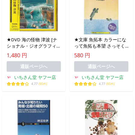
★DVD 海の怪物 津波 [ナ
★文庫 魚拓本 カラーにな
ショナル・ジオグラフィッ
って魚拓も本望 さっそく
ク]
腕まくりして、あなただけ
1,480 円
580 円
のカラー魚拓に挑戦してみ
よう。
通販ページへ
通販ページへ
いちさん堂 ヤフー店
いちさん堂 ヤフー店
4.77
(90件)
4.77
(90件)