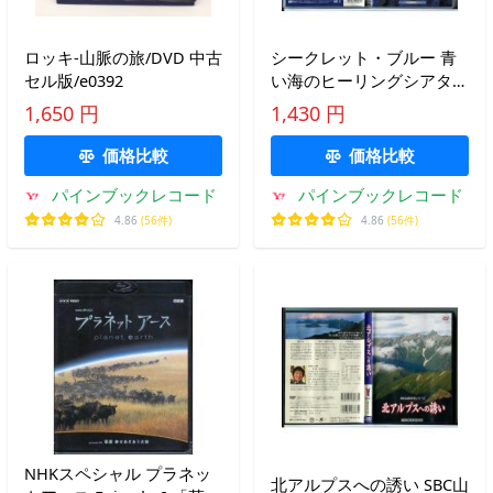
ロッキ-山脈の旅/DVD 中古
シークレット・ブルー 青
セル版/e0392
い海のヒーリングシアタ
ー/DVD 中古 セル版/e1622
1,650 円
1,430 円
価格比較
価格比較
パインブックレコード
パインブックレコード
4.86
(56件)
4.86
(56件)
NHKスペシャル プラネッ
北アルプスへの誘い SBC山