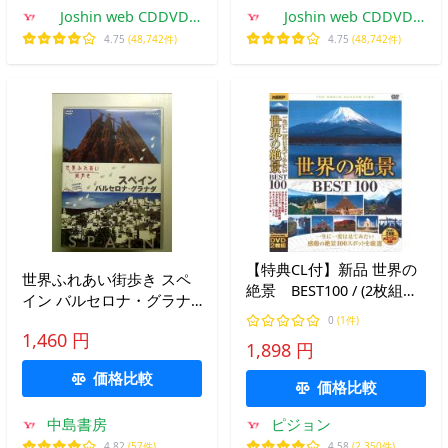
Joshin web CDDVD
Joshin web CDDVD
Yahoo!店
Yahoo!店
4.75
(48,742件)
4.75
(48,742件)
【特典CL付】新品 世界の
世界ふれあい街歩き スペ
絶景 BEST100 / (2枚組
イン バルセロナ・グラナ
DVD) 2WVD-8100G-KEEP
ダ [DVD]
0
(1件)
1,460 円
1,898 円
価格比較
価格比較
中島書房
ピジョン
4.82
(57件)
4.58
(2,350件)