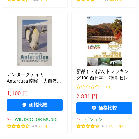
新品 にっぽんトレッキン
アンタークティカ
グ100 西日本・沖縄 セレ
Antarctica 南極・大自然に
クション 京都 大峯奥駈道
生きるペンギンたち /
0
(1件)
大杉谷 熊野古道・伊勢路 /
1,100 円
2005.12.22 / NHK・動物ド
2,831 円
(DVD) NSDS-23367-NHK
キュメンタリー / DVD /
価格比較
NSDS-9560
価格比較
WINDCOLOR MUSIC
ピジョン
4.8
(288件)
4.58
(2,350件)