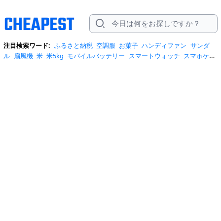
注目検索ワード:
ふるさと納税
空調服
お菓子
ハンディファン
サンダ
ル
扇風機
米
米5kg
モバイルバッテリー
スマートウォッチ
スマホケー
ス
水
クーラーボックス
炭酸水
日傘
スポットクーラー
プロテイン
ト
イレットペーパー
ビール
tシャツ
米10kg
スーツケース
エアコン
自
転車
サーキュレーター
冷蔵庫
水 2リットル
イヤホン bluetooth
usbメ
モリ
ショルダーバッグ
掃除機
カラコン
サンダル レディース
スクイー
ズ
スニーカー
テレビ
お米 5kg
ポータブル電源
シャンプー