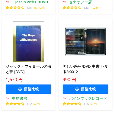
Joshin web CDDVD
セナヤフー店
Yahoo!店
4.75
(48,742件)
4.53
(1,028件)
ジャック・マイヨールの海
美しい惑星/DVD 中古 セル
と夢 [DVD]
版/e0012
1,630 円
990 円
価格比較
価格比較
中島書房
パインブックレコード
4.82
(57件)
4.86
(56件)