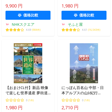
3枚
BCP-073
9,900 円
1,980 円
価格比較
価格比較
NHKスクエア
そふと屋
4.69
(984件)
4.61
(16,543件)
【おまけCL付】新品 映像
にっぽん百名山 中部・日
で楽しむ世界遺産 夢街道
本アルプスの山I/紀行
DVD8枚組 （DVD） BCP-
[DVD]【返品種別A】
0
(1件)
0
(1件)
074
1,980 円
2,710 円