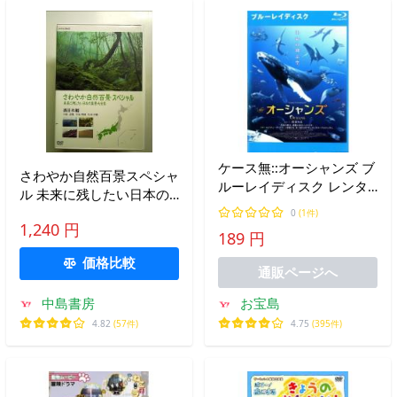
ケース無::オーシャンズ ブ
さわやか自然百景スペシャ
ルーレイディスク レンタ
ル 未来に残したい日本の
ル落ち 中古 Blu-ray
風景大全集 西日本【中部
0
(1件)
1,240 円
編 中国・四国編 九州・沖
189 円
縄編】 [DVD]
価格比較
通販ページへ
中島書房
お宝島
4.82
(57件)
4.75
(395件)