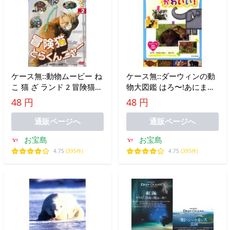
ケース無::動物ムービー ね
ケース無::ダーウィンの動
こ 猫 ざ ランド 2 冒険猫
物大図鑑 はろ〜!あにまる
とらくんニャー レンタル
きょうのかわいい! ラブリ
48 円
48 円
落ち 中古 DVD
ーな動物大集合 コアラ・
カピバラ・アカカンガルー
通販ページへ
通販ページへ
レンタ
お宝島
お宝島
4.75
(395件)
4.75
(395件)