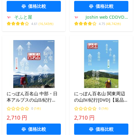
価格比較
価格比較
そふと屋
Joshin web CDDVD
Yahoo!店
4.61
(16,543件)
4.75
(48,742件)
にっぽん百名山 中部・日
にっぽん百名山 関東周辺
本アルプスの山II/紀行
の山IV/紀行[DVD]【返品種
[DVD]【返品種別A】
別A】
0
(1件)
0
(1件)
2,710 円
2,710 円
価格比較
価格比較