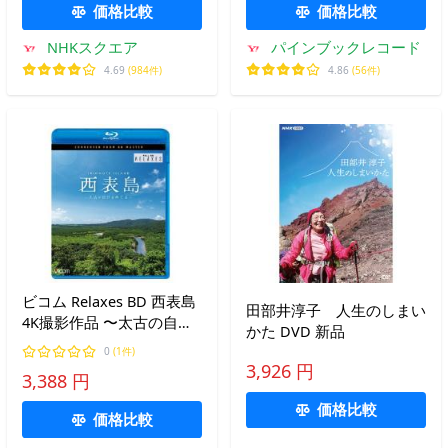
価格比較
価格比較
NHKスクエア
パインブックレコード
4.69
(984件)
4.86
(56件)
ビコム Relaxes BD 西表島
田部井淳子 人生のしまい
4K撮影作品 〜太古の自然
かた DVD 新品
をめぐる〜/BGV[Blu-ray]
0
(1件)
【返品種別A】
3,926 円
3,388 円
価格比較
価格比較