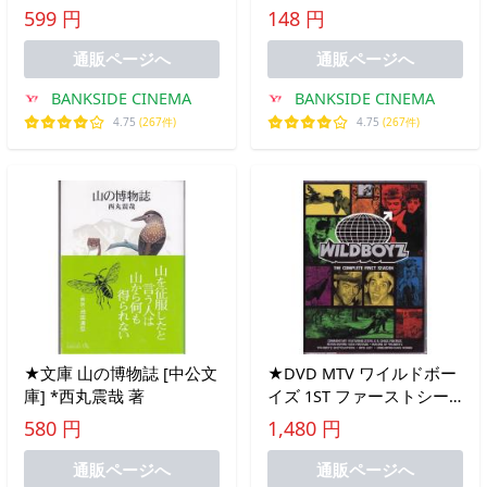
幕】 レンタル落ち 中古
vol.1 中古 DVD
599 円
148 円
DVD
通販ページへ
通販ページへ
BANKSIDE CINEMA
BANKSIDE CINEMA
4.75
(267件)
4.75
(267件)
★文庫 山の博物誌 [中公文
★DVD MTV ワイルドボー
庫] *西丸震哉 著
イズ 1ST ファーストシー
ズン DVD2枚組 スティー
580 円
1,480 円
ヴォー.ポンティアス
通販ページへ
通販ページへ