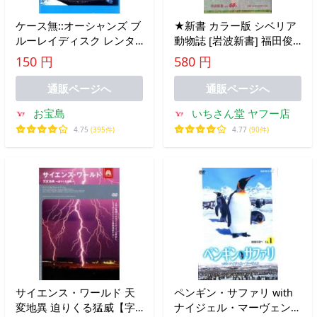
ケース無::オーシャンズ ブ
★新書 カラー版 シベリア
ルーレイディスク レンタ
動物誌 [岩波新書] 福田俊
ル落ち 中古 Blu-ray
司 (著) シベリアトラ.ホッ
150 円
580 円
キョクグマのハンティング
他
通販ページへ
通販ページへ
お宝島
いちさん堂 ヤフー店
4.75
(395件)
4.77
(90件)
サイエンス・ワールド 天
ペンギン・サファリ with
変地異 迫りくる猛威【字
ナイジェル・マーヴェン