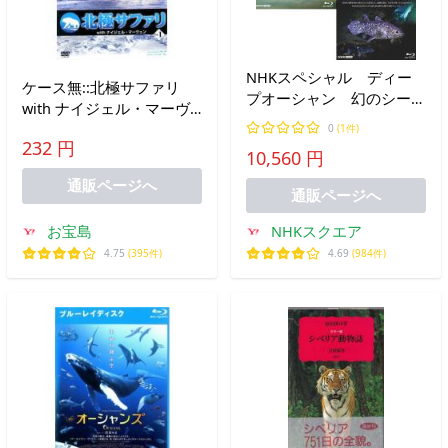
NHKスペシャル ディー
ケース無::北極サファリ
プオーシャン 幻のシーラ
with ナイジェル・マーヴ
カンス王国・紅海 ブルー
ェン 1 中古 DVD
0
(1件)
レイセット
232 円
10,560 円
通販ページへ
通販ページへ
お宝島
NHKスクエア
4.75
(395件)
4.69
(984件)