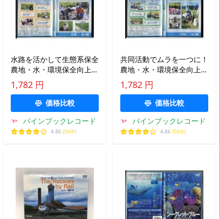
水路を活かして生態系保全
共同活動でムラを一つに！
農地・水・環境保全向上対
農地・水・環境保全向上対
策 支援シリーズ 共同活動
策 支援シリーズ 共同活動
1,782 円
1,782 円
編 NO.3/DVD 中古 セル
編 NO.4/DVD 中古 セル
版/e0319
版/e0320
価格比較
価格比較
パインブックレコード
パインブックレコード
4.86
(56件)
4.86
(56件)