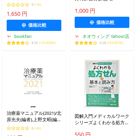
の生き残り戦略/渡部正之
0
(1件)
1,000 円
1,650 円
価格比較
価格比較
bookfan
ネオウィング Yahoo!店
4.55
(125,859件)
4.28
(109,007件)
治療薬マニュアル(2021)/北
図解入門メディカルワーク
原光夫(編者),上野文昭(編
シリーズよくわかる処方せ
者),越前宏俊(編者),高久史
んの基本と読み方 (図解入
0
(1件)
麿
550 円
門 メディカルワークシリ