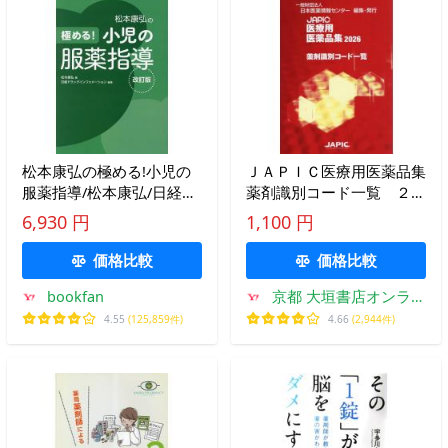
松本康弘の極める!小児の
ＪＡＰＩＣ医療用医薬品集
服薬指導/松本康弘/日経ド
薬剤識別コード一覧 ２０
ラッグインフォメーション
２６ / 日本医薬情報センタ
6,930 円
1,100 円
ー
価格比較
価格比較
bookfan
京都 大垣書店オンライ
ン
4.55
(125,859件)
4.66
(2,944件)