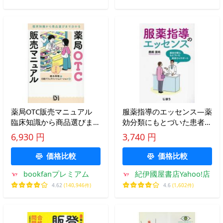
薬局OTC販売マニュアル
服薬指導のエッセンス―薬
臨床知識から商品選びまで
効分類にもとづいた患者さ
分かる/鈴木伸悟/日経ドラ
んサポート
6,930 円
3,740 円
ッグインフォメーション
価格比較
価格比較
bookfanプレミアム
紀伊國屋書店Yahoo!店
4.62
(140,946件)
4.6
(1,602件)