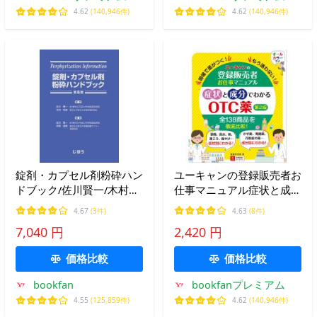
4.62
(140,946件)
4.62
(140,946件)
錠剤・カプセル剤粉砕ハン
ユーキャンの登録販売者お
ドブック/佐川賢一/木村利
仕事マニュアル症状と成分
美/佐川賢一
でわかるOTC薬 現場で差
4.67
(3件)
4.63
(8件)
がつく!もう迷わない!/高橋
7,040 円
2,420 円
伊津美/ユーキャン登録販
売者実務研究会
価格比較
価格比較
bookfan
bookfanプレミアム
4.55
(125,859件)
4.62
(140,946件)