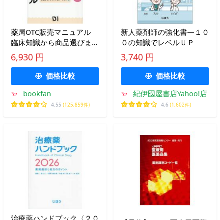
薬局OTC販売マニュアル
新人薬剤師の強化書―１０
臨床知識から商品選びまで
０の知識でレベルＵＰ
分かる/鈴木伸悟/日経ドラ
6,930 円
3,740 円
ッグインフォメーション
価格比較
価格比較
bookfan
紀伊國屋書店Yahoo!店
4.55
(125,859件)
4.6
(1,602件)
治療薬ハンドブック〈２０