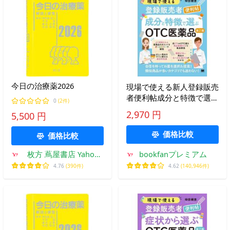
今日の治療薬2026
現場で使える新人登録販売
者便利帖成分と特徴で選ぶ
0
(2件)
OTC医薬品/仲宗根恵
2,970 円
5,500 円
価格比較
価格比較
枚方 蔦屋書店 Yahoo!
bookfanプレミアム
店
4.76
(390件)
4.62
(140,946件)