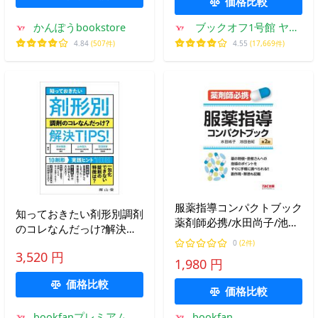
価格比較
かんぽうbookstore
ブックオフ1号館 ヤフ
ーショッピング店
4.84
(507件)
4.55
(17,669件)
服薬指導コンパクトブック
知っておきたい剤形別調剤
薬剤師必携/水田尚子/池田
のコレなんだっけ?解決
由紀
TIPS!/深水啓朗/山本佳久/
0
(2件)
3,520 円
吉田直樹
1,980 円
価格比較
価格比較
bookfanプレミアム
bookfan