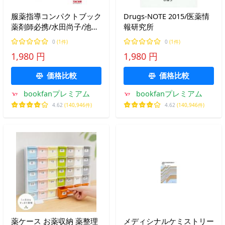
服薬指導コンパクトブック
Drugs‐NOTE 2015/医薬情
薬剤師必携/水田尚子/池田
報研究所
由紀
0
(1件)
0
(1件)
1,980 円
1,980 円
価格比較
価格比較
bookfanプレミアム
bookfanプレミアム
4.62
(140,946件)
4.62
(140,946件)
薬ケース お薬収納 薬整理
メディシナルケミストリー