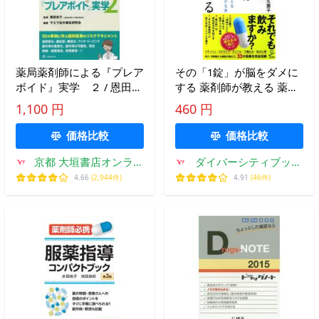
薬局薬剤師による『プレア
その「1錠」が脳をダメに
ボイド』実学 ２ / 恩田光
する 薬剤師が教える 薬の
子／監修 サエラ社外報告
害がわかる本 宇多川 久
1,100 円
460 円
研究会／編著
美子著 (SB新書)
価格比較
価格比較
京都 大垣書店オンライ
ダイバーシティブック
ン
スヤフー店
4.66
(2,944件)
4.91
(46件)