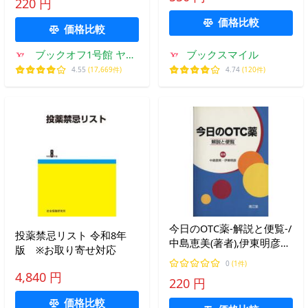
220 円
ーズ)/柳川忠二（監修）/秀
価格比較
和システム
価格比較
ブックオフ1号館 ヤフ
ブックスマイル
ーショッピング店
4.55
(17,669件)
4.74
(120件)
今日のOTC薬-解説と便覧-/
投薬禁忌リスト 令和8年
中島恵美(著者),伊東明彦
版 ※お取り寄せ対応
(著者)
0
(1件)
4,840 円
220 円
価格比較