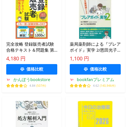
完全攻略 登録販売者試験
薬局薬剤師による『プレア
合格テキスト＆問題集 第2
ボイド』実学 2/恩田光子/
版
サエラ社外報告研究会
4,180 円
1,100 円
価格比較
価格比較
かんぽうbookstore
bookfanプレミアム
4.84
(507件)
4.62
(140,946件)