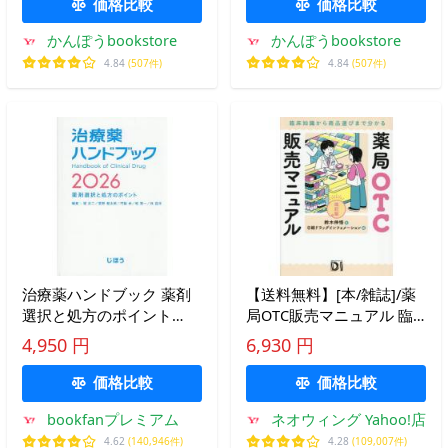
価格比較
価格比較
かんぽうbookstore
かんぽうbookstore
4.84
(507件)
4.84
(507件)
治療薬ハンドブック 薬剤
【送料無料】[本/雑誌]/薬
選択と処方のポイント
局OTC販売マニュアル 臨
2026/堀正二
床知識から商品選びまで分
4,950 円
6,930 円
かる/鈴木伸悟/著 日経ドラ
ッグインフォメーション/
価格比較
価格比較
編
bookfanプレミアム
ネオウィング Yahoo!店
4.62
(140,946件)
4.28
(109,007件)