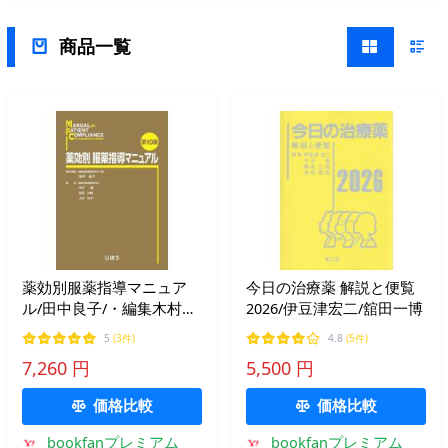
商品一覧
薬効別服薬指導マニュア
今日の治療薬 解説と便覧
ル/田中良子/・編集木村健/
2026/伊豆津宏二/舘田一博
多田洋枝
5
(3件)
4.8
(5件)
7,260 円
5,500 円
価格比較
価格比較
bookfanプレミアム
bookfanプレミアム