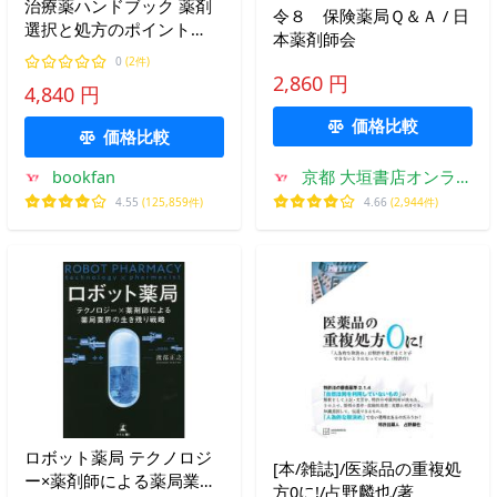
治療薬ハンドブック 薬剤
令８ 保険薬局Ｑ＆Ａ / 日
選択と処方のポイント
本薬剤師会
2017/高久史麿/堀正二/菅
0
(2件)
野健太郎
2,860 円
4,840 円
価格比較
価格比較
bookfan
京都 大垣書店オンライ
ン
4.55
(125,859件)
4.66
(2,944件)
ロボット薬局 テクノロジ
[本/雑誌]/医薬品の重複処
ー×薬剤師による薬局業界
方0に!/占野麟也/著