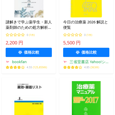
謎解きで学ぶ薬学生・新人
今日の治療薬 2026 解説と
薬剤師のための処方解析入
便覧
門/上村直樹/根岸健一
0
(1件)
0
(1件)
2,200 円
5,500 円
価格比較
価格比較
bookfan
三省堂書店 Yahoo!ショ
ッピング店
4.55
(125,859件)
4.85
(363件)