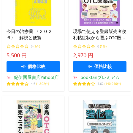
今日の治療薬 〈２０２
現場で使える登録販売者便
６〉 - 解説と便覧
利帖症状から選ぶOTC医薬
品/仲宗根恵
0
(1件)
0
(1件)
5,500 円
2,970 円
価格比較
価格比較
紀伊國屋書店Yahoo!店
bookfanプレミアム
4.6
(1,602件)
4.62
(140,946件)