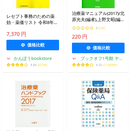
治療薬マニュアル(2017)/北
レセプト事務のための薬
原光夫(編者),上野文昭(編
効・薬価リスト 令和8年度
者),越前宏俊(編者),高久史
版
0
(1件)
麿
7,370 円
220 円
価格比較
価格比較
かんぽうbookstore
ブックオフ1号館 ヤフ
ーショッピング店
4.84
(507件)
4.55
(17,669件)