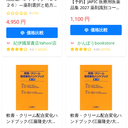
【予約】JAPIC 医療用医薬
２６〉―薬剤選択と処方の
品集 2027 薬剤識別コード
ポイント
一覧 ※お取り寄せ対応
0
(1件)
1,100 円
※2026年8月下旬発売予定
4,950 円
価格比較
価格比較
紀伊國屋書店Yahoo!店
かんぽうbookstore
4.6
(1,602件)
4.84
(507件)
軟膏・クリーム配合変化ハ
軟膏・クリーム配合変化ハ
ンドブック/江藤隆史/大谷
ンドブック/江藤隆史/大谷
道輝/内野克喜
道輝/内野克喜