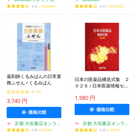
4.62
(140,946件)
4.55
(125,859件)
薬剤師くるみぱんの日常業
日本の医薬品構造式集 ２
務ふせん / くるみぱん
０２６ / 日本医薬情報セン
ター
0
(1件)
1,980 円
3,740 円
価格比較
価格比較
京都 大垣書店オンライ
京都 大垣書店オンライ
ン
ン
4.66
(2,944件)
4.66
(2,944件)