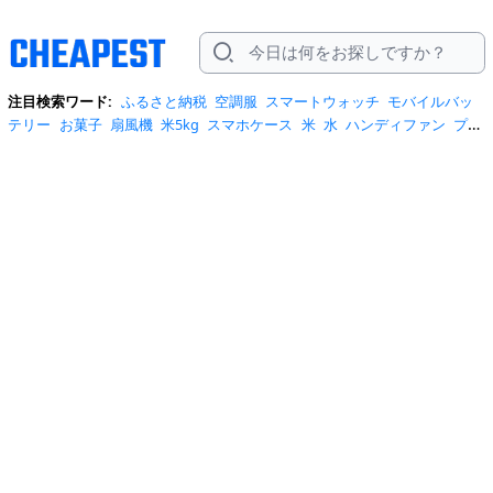
注目検索ワード:
ふるさと納税
空調服
スマートウォッチ
モバイルバッ
テリー
お菓子
扇風機
米5kg
スマホケース
米
水
ハンディファン
プロ
テイン
サーキュレーター
tシャツ
ビール
エアコン
サンダル
日傘
米
10kg
ノートパソコン
炭酸水
スーツケース
ショルダーバッグ
リュッ
ク
ワンピース
トイレットペーパー
スニーカー
テレビ
ネッククーラー
カラコン
クーラーボックス
サンシェード
イヤホン
自転車
スポットク
ーラー
トートバッグ
ポータブル電源
冷蔵庫
アイス