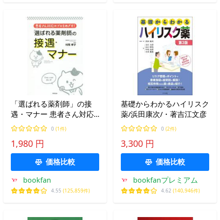
「選ばれる薬剤師」の接
基礎からわかるハイリスク
遇・マナー 患者さん対応
薬/浜田康次/・著吉江文彦
のプロをめざす!/村尾孝子
0
(1件)
0
(2件)
1,980 円
3,300 円
価格比較
価格比較
bookfan
bookfanプレミアム
4.55
(125,859件)
4.62
(140,946件)