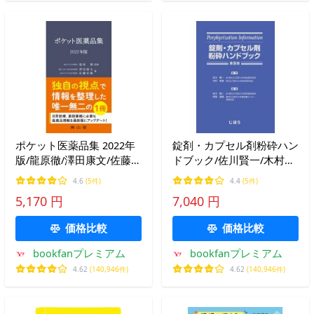
ポケット医薬品集 2022年
錠剤・カプセル剤粉砕ハン
版/龍原徹/澤田康文/佐藤宏
ドブック/佐川賢一/木村利
樹
美/佐川賢一
4.6
(5件)
4.4
(5件)
5,170 円
7,040 円
価格比較
価格比較
bookfanプレミアム
bookfanプレミアム
4.62
(140,946件)
4.62
(140,946件)