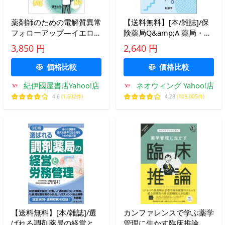
薬剤師のための電解質異常
【送料無料】[本/雑誌]/保
フォローアップ―イエロー
険薬局Q&amp;A 薬局・薬
サインを捉え、的確に動く
剤師業務のポイント 令和6
3,850 円
2,640 円
コツ
年版/日本薬剤師会/監修 じ
ほう/編集
価格比較
価格比較
紀伊國屋書店Yahoo!店
ネオウィング Yahoo!店
4.6
(1,602件)
4.28
(109,005件)
【送料無料】[本/雑誌]/選
カンファレンスで学ぶ薬学
ばれる調剤薬局の経営と労
管理に生かす臨床推論