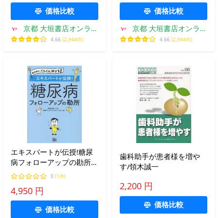
価格比較
価格比較
京都 大垣書店オンライ
京都 大垣書店オンライ
ン
ン
4.66
(2,944件)
4.66
(2,944件)
エキスパートが伝授!糖尿
歯科助手が患者様を増や
病フォローアップの勘所/
す/領木誠一
阿部真也/・監修日経ドラ
0
(1件)
ッグインフォメーション
2,200 円
4,950 円
価格比較
価格比較