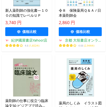
新人薬剤師の強化書―１０
令８ 保険薬局Ｑ＆Ａ / 日
０の知識でレベルＵＰ
本薬剤師会
3,740 円
2,860 円
価格比較
価格比較
紀伊國屋書店Yahoo!店
京都 大垣書店オンライ
ン
4.6
(1,602件)
4.66
(2,944件)
薬剤師の仕事に役立つ臨床
薬局のしくみ イラスト図
論文50 ビジアブで読み解