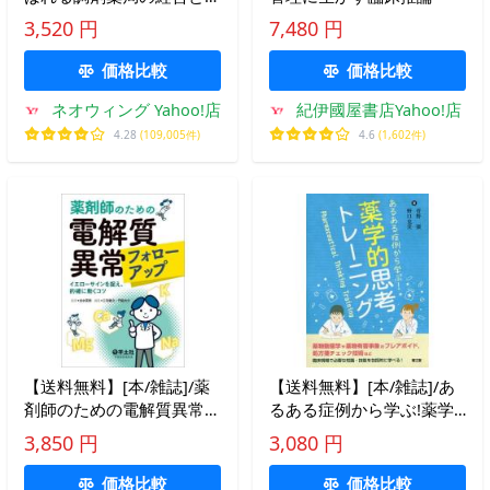
務管理 様々な課題を抱え
3,520 円
7,480 円
る業界で生き残るための処
方箋/水田かほる/共著 山中
価格比較
価格比較
晶子/共著
ネオウィング Yahoo!店
紀伊國屋書店Yahoo!店
4.28
(109,005件)
4.6
(1,602件)
【送料無料】[本/雑誌]/薬
【送料無料】[本/雑誌]/あ
剤師のための電解質異常フ
るある症例から学ぶ!薬学
ォローアップ イエローサ
的思考トレーニング/菅野
3,850 円
3,080 円
インを捉え、的確に動くコ
彊/著 野口克美/著
ツ/志水英明/監修 三宅健
価格比較
価格比較