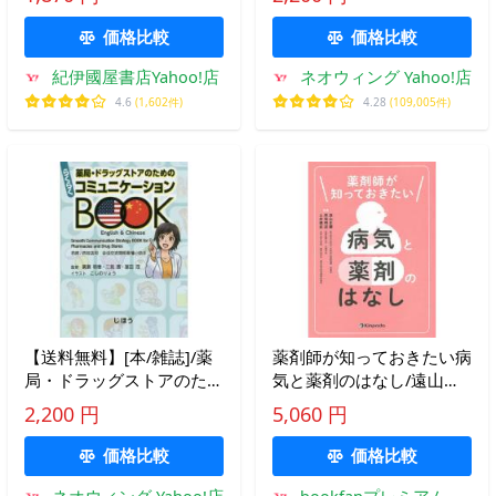
版）
価格比較
価格比較
紀伊國屋書店Yahoo!店
ネオウィング Yahoo!店
4.6
(1,602件)
4.28
(109,005件)
【送料無料】[本/雑誌]/薬
薬剤師が知っておきたい病
局・ドラッグストアのため
気と薬剤のはなし/遠山正
のらくらくコミュニケーシ
彌/馬場明道/土井健史
2,200 円
5,060 円
ョンBOOK English &amp;
価格比較
価格比較
ネオウィング Yahoo!店
bookfanプレミアム