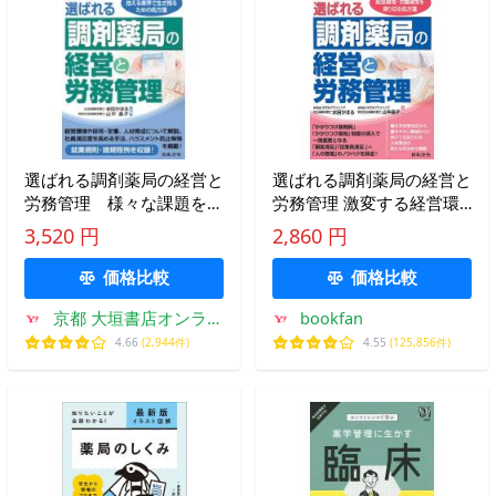
選ばれる調剤薬局の経営と
選ばれる調剤薬局の経営と
労務管理 様々な課題を抱
労務管理 激変する経営環
える業界で生き残るための
境・労働環境を乗り切る処
3,520 円
2,860 円
処方箋 / 水田かほる
方箋/水田かほる/山中晶子
価格比較
価格比較
京都 大垣書店オンライ
bookfan
ン
4.66
(2,944件)
4.55
(125,856件)