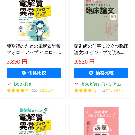
薬剤師のための電解質異常
薬剤師の仕事に役立つ臨床
フォローアップ イエロー
論文50 ビジアブで読み解
サインを捉え、的確に動く
く!/菅原鉄矢
3,850 円
3,520 円
コツ/志水英明/三宅健文/門
脇大介
価格比較
価格比較
bookfan
bookfanプレミアム
4.55
(125,856件)
4.62
(140,946件)