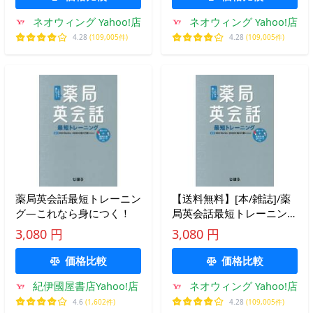
文/編集 門脇大介/編集
ネオウィング Yahoo!店
ネオウィング Yahoo!店
4.28
(109,005件)
4.28
(109,005件)
薬局英会話最短トレーニン
【送料無料】[本/雑誌]/薬
グ―これなら身につく！
局英会話最短トレーニン
グ/Noriko/編著 椎川乃雅/
3,080 円
3,080 円
編著
価格比較
価格比較
紀伊國屋書店Yahoo!店
ネオウィング Yahoo!店
4.6
(1,602件)
4.28
(109,005件)