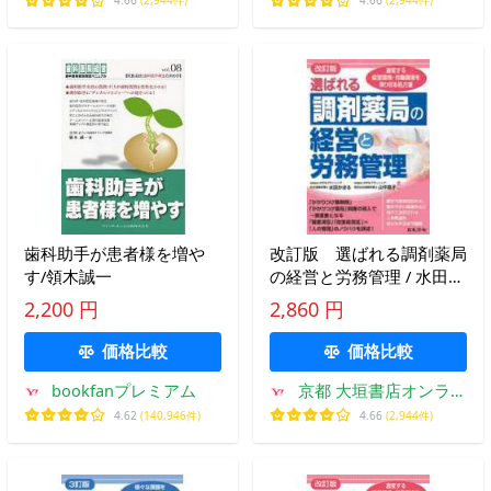
4.66
(2,944件)
4.66
(2,944件)
歯科助手が患者様を増や
改訂版 選ばれる調剤薬局
す/領木誠一
の経営と労務管理 / 水田
かほる 著
2,200 円
2,860 円
価格比較
価格比較
bookfanプレミアム
京都 大垣書店オンライ
ン
4.62
(140,946件)
4.66
(2,944件)