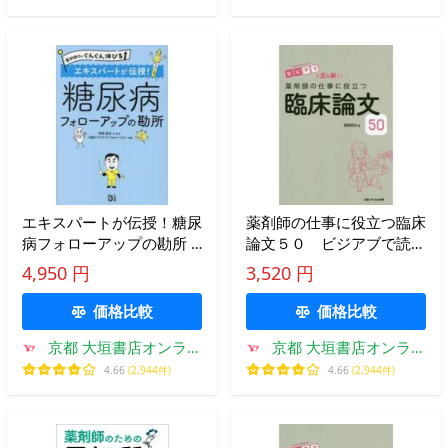
エキスパートが伝授！糖尿
薬剤師の仕事に役立つ臨床
病フォローアップの勘所 /
論文５０ ビジアブで読み
阿部真也
解く！ / 菅原 鉄矢 著
4,950 円
3,520 円
価格比較
価格比較
京都 大垣書店オンライ
京都 大垣書店オンライ
ン
ン
4.66
(2,944件)
4.66
(2,944件)