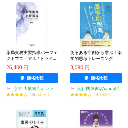
薬局実務実習指導パーフェ
あるある症例から学ぶ！薬
クトマニュアル / トライア
学的思考トレーニング
ドジャパン
26,400 円
3,080 円
価格比較
価格比較
京都 大垣書店オンライ
紀伊國屋書店Yahoo!店
ン
4.66
(2,944件)
4.6
(1,602件)