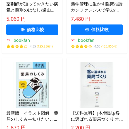
薬剤師が知っておきたい病
薬学管理に生かす臨床推論
気と薬剤のはなし/遠山正
カンファレンスで学ぶ/岸
彌/馬場明道/土井健史
田直樹/・監修日経ドラッ
5,060 円
7,480 円
グインフォメーション
価格比較
価格比較
bookfan
bookfan
4.55
(125,856件)
4.55
(125,856件)
最新版 イラスト図解 薬
【送料無料】[本/雑誌]/客
局のしくみ―知りたいこと
に選ばれる薬局づくり 地
が全部わかる！ （最新２
域で活躍する“/鈴木信行/著
1,870 円
2,200 円