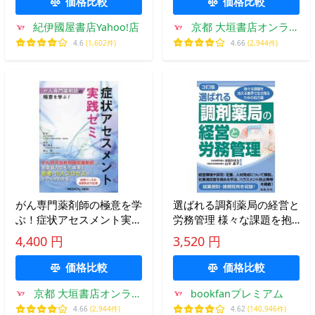
価格比較
価格比較
紀伊國屋書店Yahoo!店
京都 大垣書店オンライ
ン
4.6
(1,602件)
4.66
(2,944件)
がん専門薬剤師の極意を学
選ばれる調剤薬局の経営と
ぶ！症状アセスメント実践
労務管理 様々な課題を抱
ゼミ / 山口正和
える業界で生き残るための
4,400 円
3,520 円
処方箋/水田かほる/山中晶
子
価格比較
価格比較
京都 大垣書店オンライ
bookfanプレミアム
ン
4.66
(2,944件)
4.62
(140,946件)