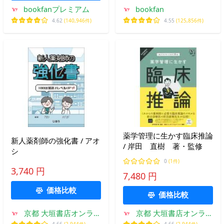
bookfanプレミアム
bookfan
4.62
(140,946件)
4.55
(125,856件)
薬学管理に生かす臨床推論
新人薬剤師の強化書 / アオ
/ 岸田 直樹 著・監修
シ
0
(1件)
3,740 円
7,480 円
価格比較
価格比較
京都 大垣書店オンライ
京都 大垣書店オンライ
ン
ン