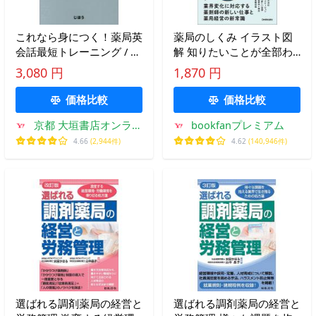
これなら身につく！薬局英
薬局のしくみ イラスト図
会話最短トレーニング / Ｎ
解 知りたいことが全部わ
ｏｒｉｋｏ
かる!/井手口直子
3,080 円
1,870 円
価格比較
価格比較
京都 大垣書店オンライ
bookfanプレミアム
ン
4.66
(2,944件)
4.62
(140,946件)
選ばれる調剤薬局の経営と
選ばれる調剤薬局の経営と