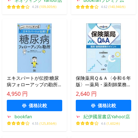
4.28
(109,005件)
4.62
(140,946件)
エキスパートが伝授!糖尿
保険薬局Ｑ＆Ａ〈令和６年
病フォローアップの勘所/
版〉―薬局・薬剤師業務の
阿部真也/・監修日経ドラ
ポイント
4,950 円
2,640 円
ッグインフォメーション
価格比較
価格比較
bookfan
紀伊國屋書店Yahoo!店
4.55
(125,856件)
4.6
(1,602件)