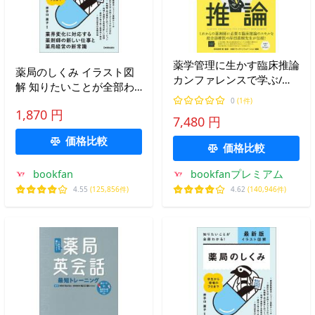
薬学管理に生かす臨床推論
薬局のしくみ イラスト図
カンファレンスで学ぶ/岸
解 知りたいことが全部わ
田直樹/・監修日経ドラッ
かる!/井手口直子
0
(1件)
グインフォメーション
1,870 円
7,480 円
価格比較
価格比較
bookfan
bookfanプレミアム
4.55
(125,856件)
4.62
(140,946件)