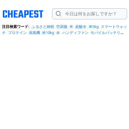
注目検索ワード:
ふるさと納税
空調服
米
炭酸水
米5kg
スマートウォッ
チ
プロテイン
扇風機
米10kg
水
ハンディファン
モバイルバッテリー
スマホケース
トイレットペーパー
スポットクーラー
サーキュレータ
ー
ビール
サンダル
クーラーボックス
お菓子
日傘
エアコン
tシャ
ツ
スーツケース
水 2リットル
クロックス
桃
ワンピース
ショルダーバ
ッグ
みず
iphone17 ケース
お中元
コーヒー
ポータブル電源
トートバ
ッグ
サンダル レディース
リュック
自転車
掃除機