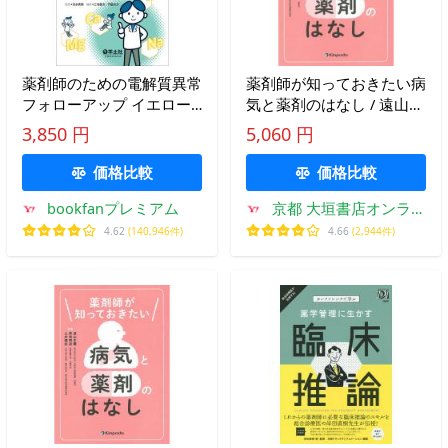
薬剤師のための電解質異常
薬剤師が知っておきたい病
フォローアップ イエロー
気と薬剤のはなし / 遠山
サインを捉え、的確に動く
正彌 他編集
3,850 円
5,060 円
コツ/志水英明/三宅健文/門
脇大介
価格比較
価格比較
bookfanプレミアム
京都 大垣書店オンライ
ン
4.62
(140,946件)
4.66
(2,944件)