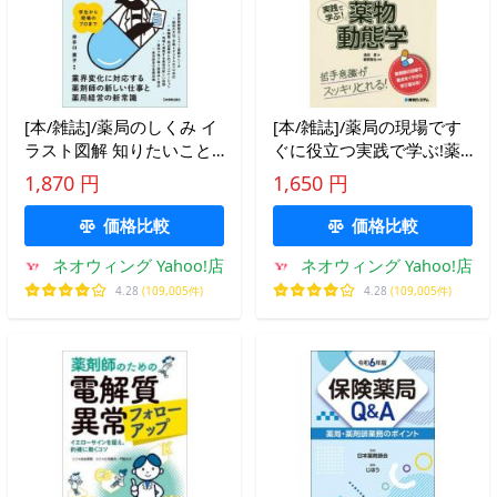
[本/雑誌]/薬局のしくみ イ
[本/雑誌]/薬局の現場です
ラスト図解 知りたいこと
ぐに役立つ実践で学ぶ!薬
が全部わかる!/井手口直子/
物動態学 苦手意識がスッ
1,870 円
1,650 円
編著
キリとれる! (薬剤師のため
のスキルアップレシピ)/淺
価格比較
価格比較
沼晋/著 雜賀智也/監修
ネオウィング Yahoo!店
ネオウィング Yahoo!店
4.28
(109,005件)
4.28
(109,005件)