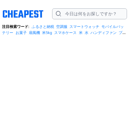
注目検索ワード:
ふるさと納税
空調服
スマートウォッチ
モバイルバッ
テリー
お菓子
扇風機
米5kg
スマホケース
米
水
ハンディファン
プロ
テイン
サーキュレーター
tシャツ
ビール
エアコン
サンダル
日傘
米
10kg
ノートパソコン
炭酸水
スーツケース
ショルダーバッグ
リュッ
ク
ワンピース
トイレットペーパー
スニーカー
テレビ
ネッククーラー
カラコン
クーラーボックス
サンシェード
イヤホン
自転車
スポットク
ーラー
トートバッグ
ポータブル電源
冷蔵庫
アイス