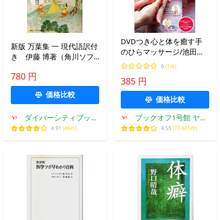
DVDつき心と体を癒す手
新版 万葉集 一 現代語訳付
のひらマッサージ/池田明
き 伊藤 博著（角川ソフ
子【著】
ィア文庫）
0
(1件)
780 円
385 円
価格比較
価格比較
ダイバーシティブック
ブックオフ1号館 ヤフ
スヤフー店
ーショッピング店
4.91
(46件)
4.55
(17,665件)