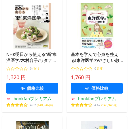
NHK明日から使える“新”東
基本を学んで心身を整え
洋医学/木村容子/ワタナベ
る!東洋医学のやさしい教
マキ/石垣英俊
科書 Let’s learn about
0
(1件)
0
(1件)
Oriental Medicine/三浦於
1,320 円
1,760 円
菟
価格比較
価格比較
bookfanプレミアム
bookfanプレミアム
4.62
(140,946件)
4.62
(140,946件)