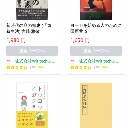
新時代の命の知恵 (「気」
ヨーガを始める人のために
養生法) 宮崎 雅敬
田原豊道
1,980 円
1,650 円
通販ページへ
通販ページへ
株式会社Wit tech古書
株式会社Wit tech古書
Upproヤフー店
Upproヤフー店
4.89
(18件)
4.89
(18件)