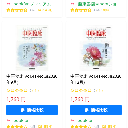
bookfanプレミアム
亜東書店Yahoo!ショッ
プ
4.62
(140,946件)
4.66
(58件)
中医臨床 Vol.41-No.3(2020
中医臨床 Vol.41-No.4(2020
年9月)
年12月)
0
(1件)
0
(1件)
1,760 円
1,760 円
価格比較
価格比較
bookfan
bookfan
4.55
(125,856件)
4.55
(125,856件)