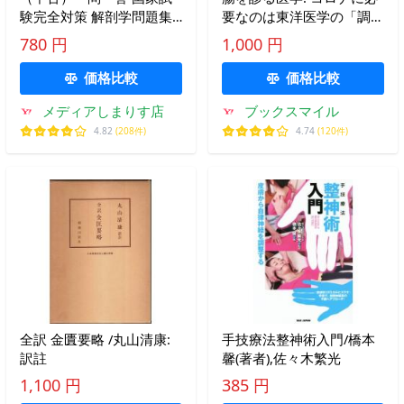
験完全対策 解剖学問題集
要なのは東洋医学の「調整
【改訂版】 あん摩マッサ
力」!?/田中保郎 (著) /山中
780 円
1,000 円
ージ指圧・鍼灸・柔道整復
企画
師 解剖学問題集制作班 解
価格比較
価格比較
剖学問題集政策班
メディアしまりす店
ブックスマイル
4.82
(208件)
4.74
(120件)
全訳 金匱要略 /丸山清康:
手技療法整神術入門/橋本
訳註
馨(著者),佐々木繁光
1,100 円
385 円