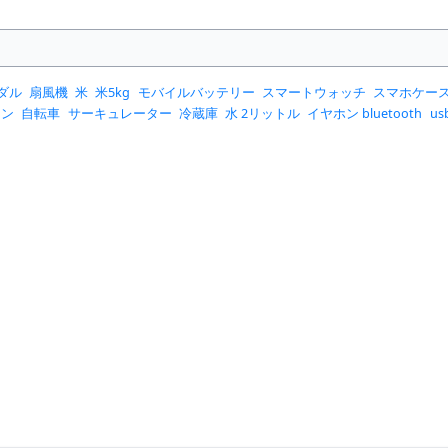
ダル
扇風機
米
米5kg
モバイルバッテリー
スマートウォッチ
スマホケー
コン
自転車
サーキュレーター
冷蔵庫
水 2リットル
イヤホン bluetooth
u