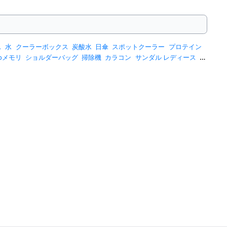
ス
水
クーラーボックス
炭酸水
日傘
スポットクーラー
プロテイン
sbメモリ
ショルダーバッグ
掃除機
カラコン
サンダル レディース
ス