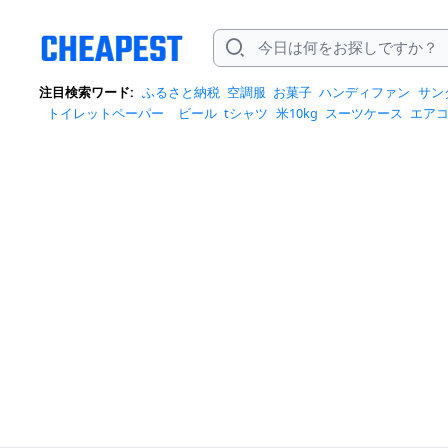
注目検索ワード:
ふるさと納税
空調服
お菓子
ハンディファン
サン
トイレットペーパー
ビール
tシャツ
米10kg
スーツケース
エア
クイーズ
スニーカー
テレビ
お米 5kg
ポータブル電源
シャンプー