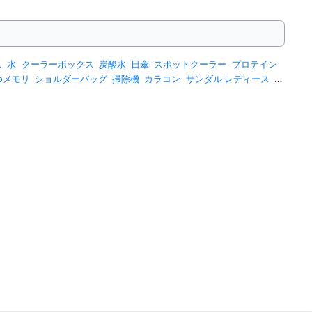
ス
水
クーラーボックス
炭酸水
日傘
スポットクーラー
プロテイン
sbメモリ
ショルダーバッグ
掃除機
カラコン
サンダル レディース
ス