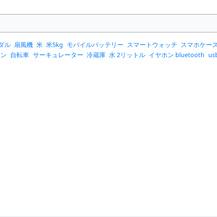
ダル
扇風機
米
米5kg
モバイルバッテリー
スマートウォッチ
スマホケー
コン
自転車
サーキュレーター
冷蔵庫
水 2リットル
イヤホン bluetooth
u