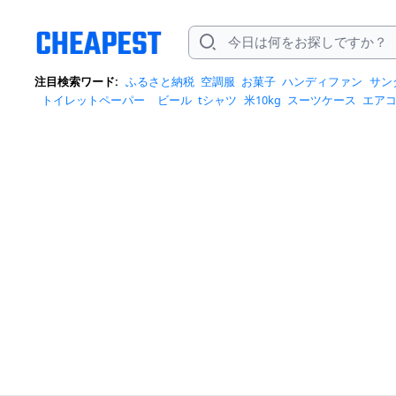
注目検索ワード:
ふるさと納税
空調服
お菓子
ハンディファン
サン
トイレットペーパー
ビール
tシャツ
米10kg
スーツケース
エア
クイーズ
スニーカー
テレビ
お米 5kg
ポータブル電源
シャンプー