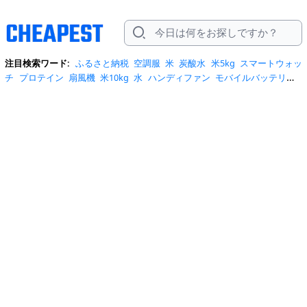
注目検索ワード:
ふるさと納税
空調服
米
炭酸水
米5kg
スマートウォッ
チ
プロテイン
扇風機
米10kg
水
ハンディファン
モバイルバッテリー
スマホケース
トイレットペーパー
スポットクーラー
サーキュレータ
ー
ビール
サンダル
クーラーボックス
お菓子
日傘
エアコン
tシャ
ツ
スーツケース
水 2リットル
クロックス
桃
ワンピース
ショルダーバ
ッグ
みず
iphone17 ケース
お中元
コーヒー
ポータブル電源
トートバ
ッグ
サンダル レディース
リュック
自転車
掃除機