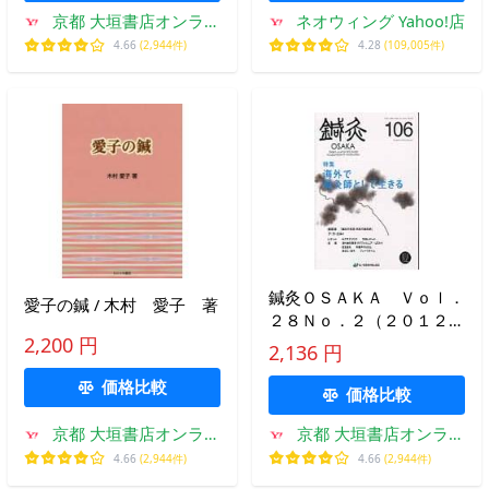
京都 大垣書店オンライ
ネオウィング Yahoo!店
ン
4.66
(2,944件)
4.28
(109,005件)
鍼灸ＯＳＡＫＡ Ｖｏｌ．
愛子の鍼 / 木村 愛子 著
２８Ｎｏ．２（２０１２．
Ｓｕｍｍｅｒ） / 鍼灸ＯＳ
2,200 円
2,136 円
ＡＫＡ編集委員会／編集
価格比較
価格比較
京都 大垣書店オンライ
京都 大垣書店オンライ
ン
ン
4.66
(2,944件)
4.66
(2,944件)