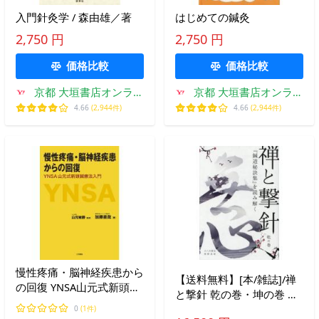
入門針灸学 / 森由雄／著
はじめての鍼灸
2,750 円
2,750 円
価格比較
価格比較
京都 大垣書店オンライ
京都 大垣書店オンライ
ン
ン
4.66
(2,944件)
4.66
(2,944件)
慢性疼痛・脳神経疾患から
【送料無料】[本/雑誌]/禅
の回復 YNSA山元式新頭鍼
と撃針 乾の巻・坤の巻 全
療法入門/加藤直哉/山元敏
2冊/大八木敏弘神野英明
0
(1件)
勝