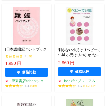
[日本語]難経ハンドブック
刺さない小児はりベビーて
い鍼 小児はりのなぜ?な
0
(1件)
に?がわかる本/夕部智廣/
2,860 円
1,980 円
岡西裕幸
価格比較
価格比較
亜東書店Yahoo!ショッ
bookfanプレミアム
プ
4.66
(58件)
4.62
(140,946件)