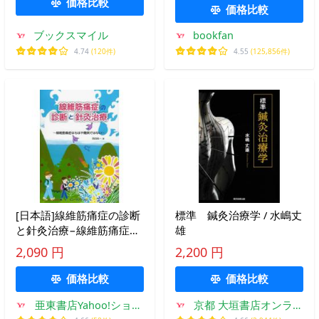
価格比較
価格比較
ブックスマイル
bookfan
4.74
(120件)
4.55
(125,856件)
[日本語]線維筋痛症の診断
標準 鍼灸治療学 / 水嶋丈
と針灸治療−線維筋痛症は
雄
もはや難病ではない
2,090 円
2,200 円
価格比較
価格比較
亜東書店Yahoo!ショッ
京都 大垣書店オンライ