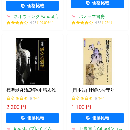
価格比較
価格比較
ネオウィング Yahoo!店
パノラマ書房
4.28
(109,005件)
4.82
(122件)
標準鍼灸治療学/水嶋丈雄
[日本語] 針師のお守り
0
(1件)
0
(1件)
2,200 円
1,100 円
価格比較
価格比較
bookfanプレミアム
亜東書店Yahoo!ショッ