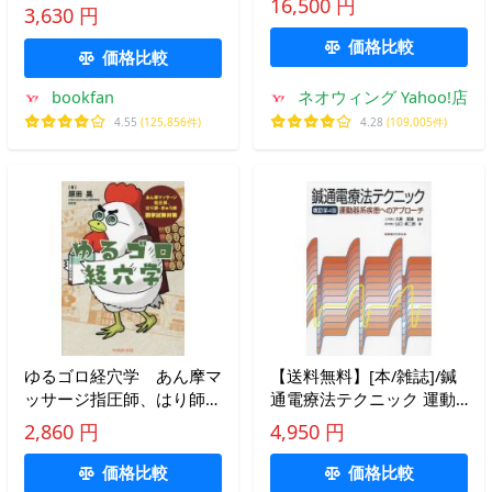
16,500 円
3,630 円
価格比較
価格比較
bookfan
ネオウィング Yahoo!店
4.55
(125,856件)
4.28
(109,005件)
ゆるゴロ経穴学 あん摩マ
【送料無料】[本/雑誌]/鍼
ッサージ指圧師、はり師・
通電療法テクニック 運動
きゅう師国家試験対策 / 原
器系疾患へのアプローチ/
2,860 円
4,950 円
田晃
大島宣雄/監修 山口眞二郎/
著
価格比較
価格比較