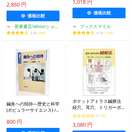
1,018 円
2,860 円
価格比較
価格比較
亜東書店Yahoo!ショッ
ブックスマイル
プ
4.66
(58件)
4.74
(120件)
ポケットアトラス鍼療法
鍼灸への招待―歴史と科学
経穴、耳穴、トリガーポイ
(ポピュラーサイエンス) /
ント完全収録/ハンス‐ウル
高島文一・川俣順一（共
0
(1件)
リッヒ・ヘッカー/エルマ
800 円
著）/裳華房
3,080 円
ー・T・ポイカー/アンゲリ
カ・シュテフェリング