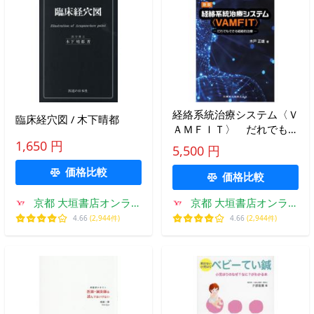
経絡系統治療システム〈Ｖ
臨床経穴図 / 木下晴都
ＡＭＦＩＴ〉 だれでもで
きる経絡的治療 / 木戸正雄
1,650 円
5,500 円
／著
価格比較
価格比較
京都 大垣書店オンライ
京都 大垣書店オンライ
ン
ン
4.66
(2,944件)
4.66
(2,944件)