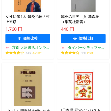
女性に優しい鍼灸治療 / 村
鍼灸の世界 呉 澤森著
上裕彦
（集英社新書）
1,760 円
440 円
価格比較
価格比較
京都 大垣書店オンライ
ダイバーシティブック
ン
スヤフー店
4.66
(2,944件)
4.91
(46件)
[日本語]経穴インパクト
（中古）開業鍼灸師のため