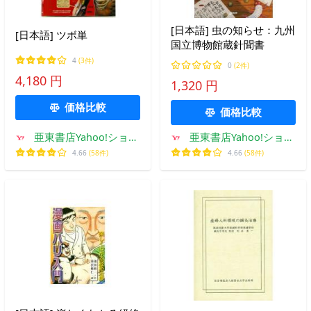
[日本語] 虫の知らせ：九州
[日本語] ツボ単
国立博物館蔵針聞書
4
(3件)
0
(2件)
4,180 円
1,320 円
価格比較
価格比較
亜東書店Yahoo!ショッ
亜東書店Yahoo!ショッ
プ
プ
4.66
(58件)
4.66
(58件)