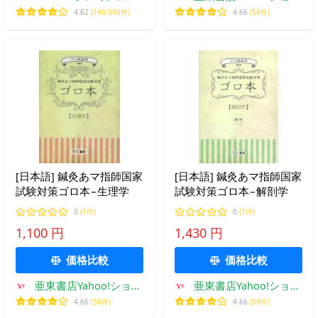
プ
4.62
(140,946件)
4.66
(58件)
[日本語] 鍼灸あマ指師国家
[日本語] 鍼灸あマ指師国家
試験対策ゴロ本−生理学
試験対策ゴロ本−解剖学
0
(1件)
0
(1件)
1,100 円
1,430 円
価格比較
価格比較
亜東書店Yahoo!ショッ
亜東書店Yahoo!ショッ
プ
プ
4.66
(58件)
4.66
(58件)