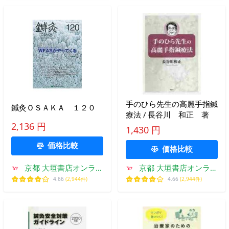
手のひら先生の高麗手指鍼
鍼灸ＯＳＡＫＡ １２０
療法 / 長谷川 和正 著
2,136 円
1,430 円
価格比較
価格比較
京都 大垣書店オンライ
京都 大垣書店オンライ
ン
ン
4.66
(2,944件)
4.66
(2,944件)