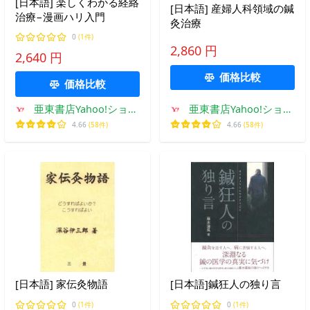
[日本語] 楽しくわかる経絡
[日本語] 産婦人科領域の鍼
治療−漫画ハリ入門
灸治療
0
(1件)
2,860 円
2,640 円
価格比較
価格比較
亜東書店Yahoo!ショッ
亜東書店Yahoo!ショッ
プ
プ
4.66
(58件)
4.66
(58件)
[日本語] 家伝灸物語
[日本語]鍼狂人の独り言
0
(1件)
0
(1件)