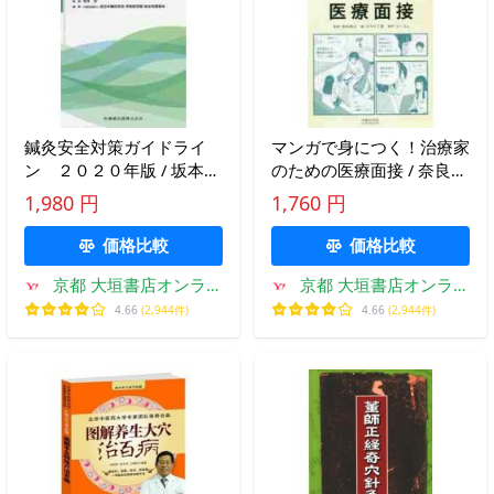
鍼灸安全対策ガイドライ
マンガで身につく！治療家
ン ２０２０年版 / 坂本
のための医療面接 / 奈良
歩 監修
雅之 監修
1,980 円
1,760 円
価格比較
価格比較
京都 大垣書店オンライ
京都 大垣書店オンライ
ン
ン
4.66
(2,944件)
4.66
(2,944件)