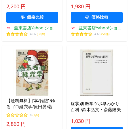
2,200 円
1,980 円
価格比較
価格比較
亜東書店Yahoo!ショッ
亜東書店Yahoo!ショッ
プ
プ
4.66
(58件)
4.66
(58件)
【送料無料】[本/雑誌]/ゆ
症状別 医学ツボ早わかり
るゴロ経穴学/原田晃/著
百科 /鈴木弘文・斎藤隆夫
0
(1件)
1,030 円
2,860 円