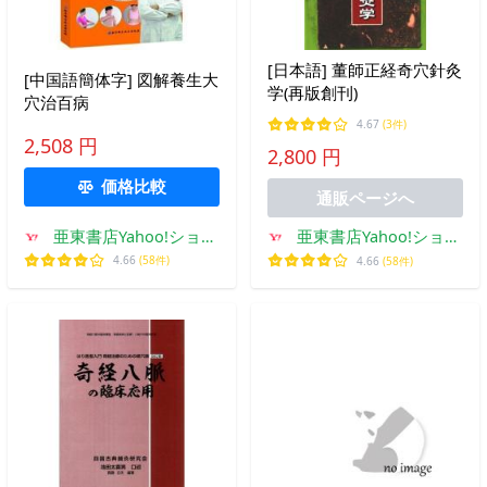
[日本語] 董師正経奇穴針灸
[中国語簡体字] 図解養生大
学(再版創刊)
穴治百病
4.67
(3件)
2,508 円
2,800 円
価格比較
通販ページへ
亜東書店Yahoo!ショッ
亜東書店Yahoo!ショッ
プ
プ
4.66
(58件)
4.66
(58件)