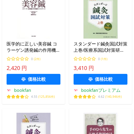
医学的に正しい美容鍼 コ
スタンダード鍼灸国試対策
ラーゲン誘発鍼の作用機序
上巻/医療系国試対策研究
とエビデンス/北川毅/西田
会
0
(2件)
0
(1件)
真
2,420 円
3,410 円
価格比較
価格比較
bookfan
bookfanプレミアム
4.55
(125,856件)
4.62
(140,946件)