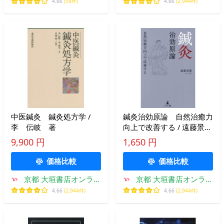
プ
ン
4.66
(58件)
4.66
(2,944件)
中医鍼灸 鍼灸処方学 /
鍼灸治効原論 自然治癒力
李 伝岐 著
向上で改善する / 遠藤景
護 著
9,900 円
1,650 円
価格比較
価格比較
京都 大垣書店オンライ
京都 大垣書店オンライ
ン
ン
4.66
(2,944件)
4.66
(2,944件)