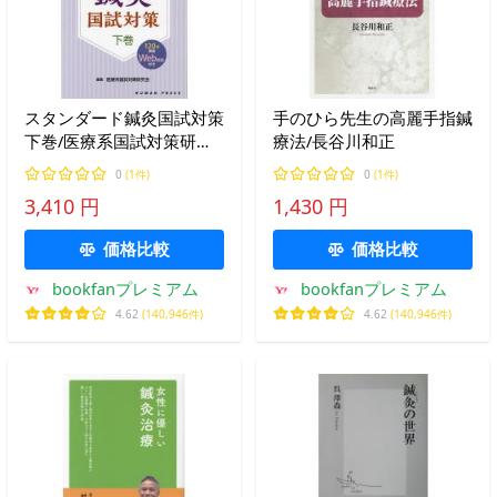
スタンダード鍼灸国試対策
手のひら先生の高麗手指鍼
下巻/医療系国試対策研究
療法/長谷川和正
会
0
(1件)
0
(1件)
3,410 円
1,430 円
価格比較
価格比較
bookfanプレミアム
bookfanプレミアム
4.62
(140,946件)
4.62
(140,946件)