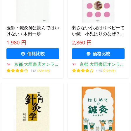
医師・鍼灸師は読んではい
刺さない小児はりベビーて
けない / 木田一歩
い鍼 小児はりのなぜ？な
に？がわかる本 / 夕部智廣
1,980 円
2,860 円
価格比較
価格比較
京都 大垣書店オンライ
京都 大垣書店オンライ
ン
ン
4.66
(2,944件)
4.66
(2,944件)