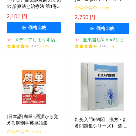
の 診察法と治療法 第1巻
0
(1件)
―総論・腰痛 出端 昭男
2,101 円
2,750 円
価格比較
価格比較
メディアしまりす店
亜東書店Yahoo!ショッ
プ
4.82
(208件)
4.66
(58件)
[日本語]肉単−語源から覚
針灸入門669問：漢方・針
える解剖学英単語集
灸問題集シリーズ1 森 和
監修 緑書房
0
(1件)