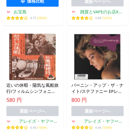
価格比較
通販ページへ
雑貨とVAPEのお店Kul
お宝島
Kul
4.88
(167件)
4.75
(395件)
近いの休暇・陽気な風船旅
バーニン・アップ・ザ・ナ
行/フィルムシンフォニッ
イト/ステファニー EPレコ
クオーケストラ EPレコー
ード シングルレコード
580 円
800 円
ド シングルレコード
通販ページへ
通販ページへ
アレイズ・ヤフー
アレイズ・ヤフー
SHOP
SHOP
4.94
(193件)
4.94
(193件)