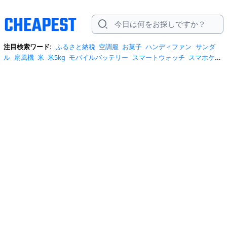
注目検索ワード:
ふるさと納税
空調服
お菓子
ハンディファン
サンダ
ル
扇風機
米
米5kg
モバイルバッテリー
スマートウォッチ
スマホケー
ス
水
クーラーボックス
炭酸水
日傘
スポットクーラー
プロテイン
ト
イレットペーパー
ビール
tシャツ
米10kg
スーツケース
エアコン
自
転車
サーキュレーター
冷蔵庫
水 2リットル
イヤホン bluetooth
usbメ
モリ
ショルダーバッグ
掃除機
カラコン
サンダル レディース
スクイー
ズ
スニーカー
テレビ
お米 5kg
ポータブル電源
シャンプー