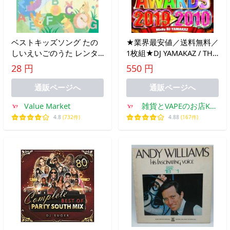
ベストキッズソング たの
★業界最安値／送料無料／
しいえいごのうた レンタ
1枚組★DJ YAMAKAZ / THE
ル落ち 中古 CD
BEST MUSIC AWARDS
28 円
550 円
2019-2010
通販ページへ
通販ページへ
Value Market
雑貨とVAPEのお店Kul
Kul
4.8
(732件)
4.88
(167件)