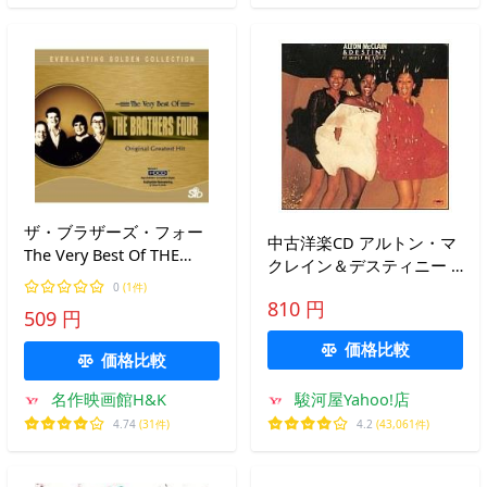
ザ・ブラザーズ・フォー
中古洋楽CD アルトン・マ
The Very Best Of THE
クレイン＆デスティニー /
BROTHERS FOUR Original
クレイジー・ラヴ
0
(1件)
Greatest Hit SICD-08032
810 円
509 円
価格比較
価格比較
名作映画館H&K
駿河屋Yahoo!店
4.74
(31件)
4.2
(43,061件)