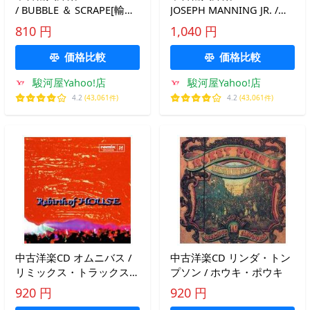
/ BUBBLE ＆ SCRAPE[輸入
JOSEPH MANNING JR. /
盤]
GLAMPING[輸入盤]
810 円
1,040 円
価格比較
価格比較
駿河屋Yahoo!店
駿河屋Yahoo!店
4.2
(43,061件)
4.2
(43,061件)
中古洋楽CD オムニバス /
中古洋楽CD リンダ・トン
リミックス・トラックス
プソン / ホウキ・ポウキ
vol.14“リバース・オブ・ハ
920 円
920 円
ウス”(廃盤)