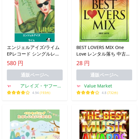
エンジェルアイズ/ライム
BEST LOVERS MIX One
EPレコード シングルレコ
Love レンタル落ち 中古
ード
CD
580 円
28 円
通販ページへ
通販ページへ
アレイズ・ヤフー
Value Market
SHOP
4.94
(193件)
4.8
(732件)