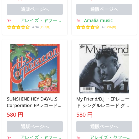
EPレコード シングルレコ
ード
通販ページへ
通販ページへ
アレイズ・ヤフー
Amalia music
SHOP
4.94
(193件)
4.8
(96件)
SUNSHINE HEY DAY/U.S.
My Friend/D.J ・EPレコー
Corporation EPレコード
ド シングルレコード グリ
シングルレコード
コアーモンドチョコレート
580 円
580 円
CFイメージソング
通販ページへ
通販ページへ
アレイズ・ヤフー
アレイズ・ヤフー