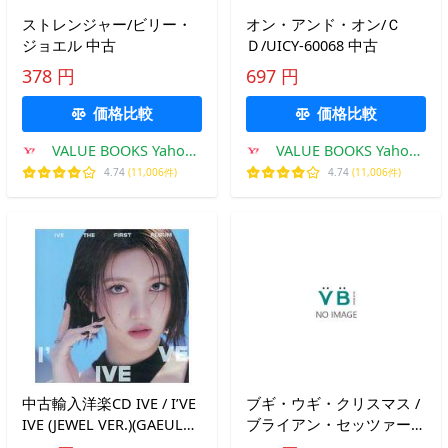
ストレンジャー/ビリー・
オン・アンド・オン/Ｃ
ジョエル 中古
Ｄ/UICY-60068 中古
378 円
697 円
価格比較
価格比較
VALUE BOOKS Yahoo!
VALUE BOOKS Yahoo!
店
店
4.74
(11,006件)
4.74
(11,006件)
中古輸入洋楽CD IVE / I’VE
ブギ・ウギ・クリスマス /
IVE (JEWEL VER.)(GAEUL
ブライアン・セッツァー・
VER.)[輸入盤]
オーケストラ 中古