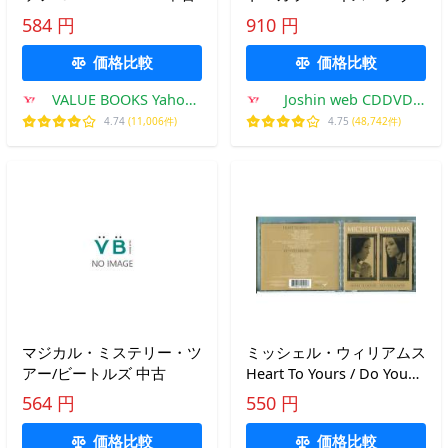
テリー・キャリアー[CD]
584 円
910 円
【返品種別A】
価格比較
価格比較
VALUE BOOKS Yahoo!
Joshin web CDDVD
店
Yahoo!店
4.74
(11,006件)
4.75
(48,742件)
マジカル・ミステリー・ツ
ミッシェル・ウィリアムス
アー/ビートルズ 中古
Heart To Yours / Do You
Know /CD 2枚組 中古 セル
564 円
550 円
版/e3547
価格比較
価格比較