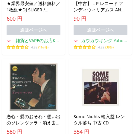
★業界最安値／送料無料／
【中古】ＬP レコード ア
1枚組★DJ SUGER /
ンディウィリアムス ANDY
COMPLETE BEST OF PARTY
WILLIAMS☆恋のムードを
600 円
90 円
SOUTH MIX
うたう SONI-95101
通販ページへ
通販ページへ
雑貨とVAPEのお店Kul
カウカウキング Yahoo!
Kul
ショッピング店
4.88
(167件)
4.82
(39件)
恋心・愛のおそれ・想い出
Some Nights 輸入盤 レン
のソレンツァラ・消え去り
タル落ち 中古 CD
し友/エンリコ・マシアス
580 円
354 円