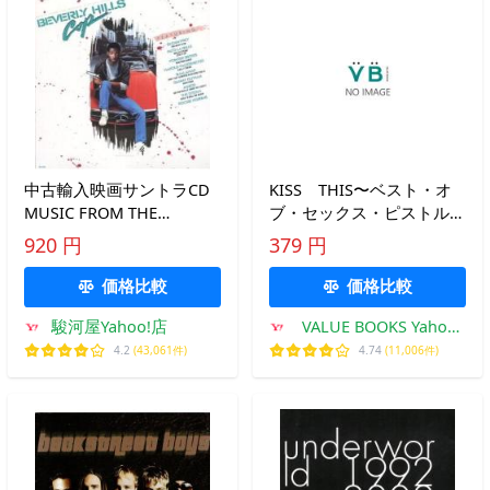
中古輸入映画サントラCD
KISS THIS〜ベスト・オ
MUSIC FROM THE
ブ・セックス・ピストル
MOTION PICTURE
ズ〜/ＣＤ/VJCP-28132 中古
920 円
379 円
SOUNDTRACK_BEVERLY
HILLS COP[輸入盤]
価格比較
価格比較
駿河屋Yahoo!店
VALUE BOOKS Yahoo!
店
4.2
(43,061件)
4.74
(11,006件)