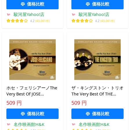
価格比較
価格比較
駿河屋Yahoo!店
駿河屋Yahoo!店
4.2
(43,061件)
4.2
(43,061件)
ホセ・フェリシアーノThe
ザ・キングストン・トリオ
Very Best Of JOSE
The Very Best Of THE
FELICIANO Original
KINGSTON TRIO Original
509 円
509 円
Greatest Hit SICD-08022
Greatest Hit SICD-08023
価格比較
価格比較
名作映画館H&K
名作映画館H&K