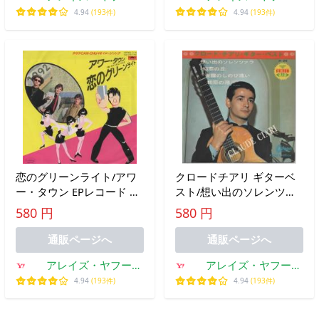
SHOP
SHOP
4.94
(193件)
4.94
(193件)
恋のグリーンライト/アワ
クロードチアリ ギターベ
ー・タウン EPレコード シ
スト/想い出のソレンツァ
ングルレコード/タカラ缶
ラ他 EPレコード シングル
580 円
580 円
チューハイイメージソング
レコード
通販ページへ
通販ページへ
アレイズ・ヤフー
アレイズ・ヤフー
SHOP
SHOP
4.94
(193件)
4.94
(193件)