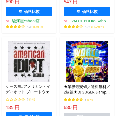
690 円
547 円
価格比較
価格比較
駿河屋Yahoo!店
VALUE BOOKS Yahoo!
店
4.2
(43,061件)
4.74
(11,006件)
ケース無::アメリカン・イ
★業界最安値／送料無料／
ディオット ブロードウェ
2枚組★DJ SUGER &amp;
イ・ミュージカル・キャス
THE CITRINE / WORLD
0
(1件)
5
(3件)
ト・ヴァージョン 2CD レ
SOCCER SONG
185 円
680 円
ンタル落ち 中古 CD
(MixCD+DVD)