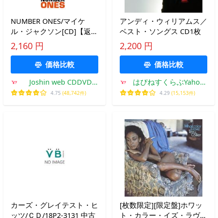
NUMBER ONES/マイケ
アンディ・ウィリアムス／
ル・ジャクソン[CD]【返品
ベスト・ソングス CD1枚
種別A】
2,160 円
2,200 円
価格比較
価格比較
Joshin web CDDVD
はぴねすくらぶYahoo!
Yahoo!店
ショップ
4.75
(48,742件)
4.29
(15,153件)
カーズ・グレイテスト・ヒ
[枚数限定][限定盤]ホワッ
ッツ/ＣＤ/18P2-3131 中古
ト・カラー・イズ・ラヴ/