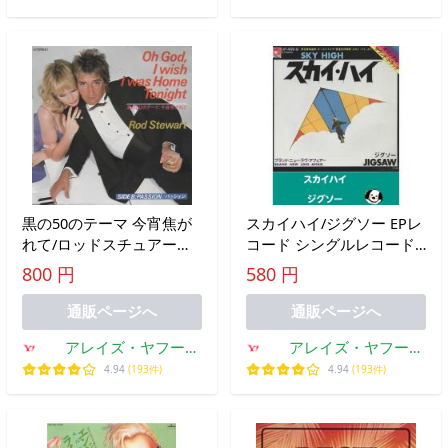
黒の50のテーマ 今宵焦が
スカイハイ/ジグソー EPレ
れて/ロッドスチュアート
コード シングルレコード
EPレコード シングルレコ
ミルマスカラス
800 円
580 円
ード
通販ページへ
通販ページへ
アレイズ・ヤフー
アレイズ・ヤフー
SHOP
SHOP
4.94
(193件)
4.94
(193件)