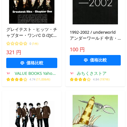
グレイテスト・ヒッツ・チ
1992-2002 / underworld
ャプター・ワン/ＣＤ/ZJCI-
アンダーワールド 中古・
10051 中古
レンタル落ちCD アルバム
0
(1件)
100 円
321 円
価格比較
価格比較
VALUE BOOKS Yahoo!
みちくさストア
店
4.74
(11,006件)
4.84
(197件)