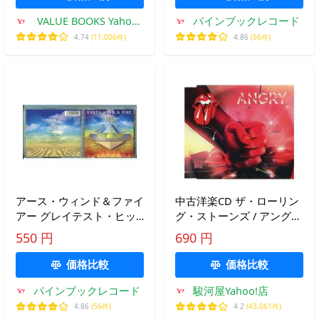
VALUE BOOKS Yahoo!
パインブックレコード
店
4.74
(11,006件)
4.86
(56件)
アース・ウィンド＆ファイ
中古洋楽CD ザ・ローリン
アー グレイテスト・ヒッ
グ・ストーンズ / アングリ
ツ/CD 中古 セル版 ※帯付
ー(SHM-CD)
550 円
690 円
SRCS-9492/e3554
価格比較
価格比較
パインブックレコード
駿河屋Yahoo!店
4.86
(56件)
4.2
(43,061件)