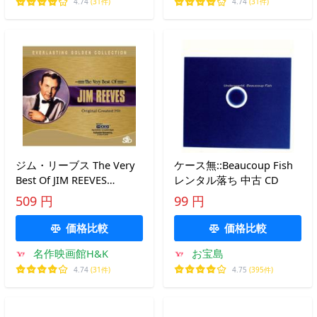
4.74
(31件)
4.74
(31件)
ジム・リーブス The Very
ケース無::Beaucoup Fish
Best Of JIM REEVES
レンタル落ち 中古 CD
Original Greatest Hit
509 円
99 円
SICD-08029
価格比較
価格比較
名作映画館H&K
お宝島
4.74
(31件)
4.75
(395件)