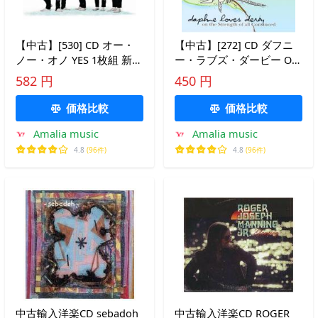
【中古】[530] CD オー・
【中古】[272] CD ダフニ
ノー・オノ YES 1枚組 新品
ー・ラブズ・ダービー On
ケース交換 送料無料
The Strength Of All
582 円
450 円
Convinced 1枚組 特典なし
新品ケース交換 送料無料
価格比較
価格比較
Amalia music
Amalia music
4.8
(96件)
4.8
(96件)
中古輸入洋楽CD sebadoh
中古輸入洋楽CD ROGER