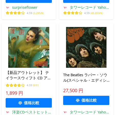
surpriseflower
タワーレコード Yahoo!
店
4.59
(3,295件)
4.59
(49,859件)
【新品アウトレット】 テ
The Beatles ラバー・ソウ
イラースウィフト CD アル
ル(スペシャル・エディシ
バム TAYLOR SWIFT THE
ョン【4CDスーパー・デラ
4.33
(6件)
LIFE OF A SHOWGIRL
27,500 円
ックス】) ［4SHM-CD+ハ
1,899 円
SWEAT AND VANILLA
ードカバーブック］ SHM-
PERFUME 輸入盤 テイラ
価格比較
CD ※特典あり
価格比較
ー・スウィフト
洋楽CDベストヒットア
タワーレコード Yahoo!