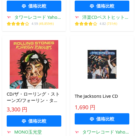
価格比較
価格比較
タワーレコード Yahoo!
洋楽CDベストヒットア
店
ルバム通販Q
4.59
(49,859件)
4.82
(731件)
CD/ザ・ローリング・スト
The Jacksons Live CD
ーンズ/フォーリン・タン
グス (SHM-CD) (解説歌詞
1,690 円
3,300 円
対訳付) (通常盤)
価格比較
価格比較
MONO玉光堂
タワーレコード Yahoo!