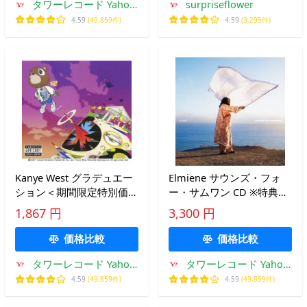
タワーレコード Yahoo!
surpriseflower
店
4.59
(49,859件)
4.59
(3,295件)
Kanye West グラデュエー
Elmiene サウンズ・フォ
ション＜期間限定特別価格
ー・サムワン CD ※特典あ
盤＞ CD
り
1,867 円
3,300 円
価格比較
価格比較
タワーレコード Yahoo!
タワーレコード Yahoo!
店
店
4.59
(49,859件)
4.59
(49,859件)