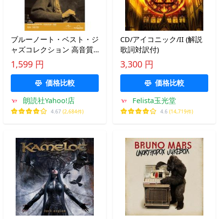
ブルーノート・ベスト・ジ
CD/アイコニック/II (解説
ャズコレクション 高音質
歌詞対訳付)
版 第94号
1,599 円
3,300 円
価格比較
価格比較
朗読社Yahoo!店
Felista玉光堂
4.67
(2,684件)
4.6
(14,719件)