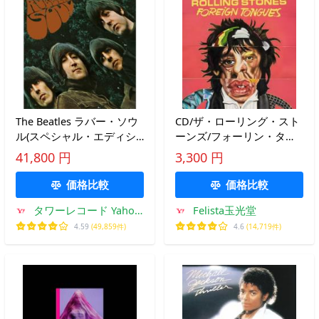
The Beatles ラバー・ソウ
CD/ザ・ローリング・スト
ル(スペシャル・エディシ
ーンズ/フォーリン・タン
ョン【5LP+7インチ・シン
グス (SHM-CD) (解説歌詞
41,800 円
3,300 円
グル:スーパー・デラック
対訳付) (通常盤)
ス】) ［5LP+7inch+ LP
価格比較
価格比較
タワーレコード Yahoo!
Felista玉光堂
店
4.59
(49,859件)
4.6
(14,719件)