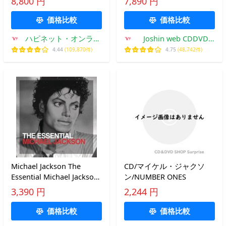
8,800 円
7,890 円
ケル・ジャクソン
[HybridCD]【返品種別A】
価格比較
価格比較
ハピネット・オンライ
Joshin web CDDVD
ンYahoo!ショッピング
Yahoo!店
4.44
(109,870件)
4.75
(48,742件)
店
Michael Jackson The
CD/マイケル・ジャクソ
Essential Michael Jackson
ン/NUMBER ONES
CD
3,390 円
2,244 円
価格比較
価格比較