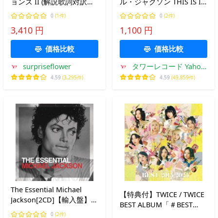
ョンズ II (解説歌詞対訳付)
ル・ジャクソン THIS IS IT
(通常盤)
コレクターズ・エディショ
0
(1件)
0
(2件)
ン DVD
3,410 円
1,100 円
価格比較
価格比較
surpriseflower
タワーレコード Yahoo!
店
4.59
(3,295件)
4.59
(49,859件)
The Essential Michael
【特典付】TWICE / TWICE
Jackson[2CD]【輸入盤】
BEST ALBUM「＃BEST
▼/マイケル・ジャクソン
2015-2025」（初回限定盤
0
(2件)