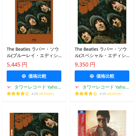
The Beatles ラバー・ソウ
The Beatles ラバー・ソウ
ル(ブルーレイ・エディシ
ル(スペシャル・エディシ
ョン) Blu-ray Disc ※特典あ
ョン【2LPデラックス】)＜
5,445 円
9,350 円
り
完全生産限定盤＞ LP
価格比較
価格比較
タワーレコード Yahoo!
タワーレコード Yahoo!
店
店
4.59
(49,859件)
4.59
(49,859件)