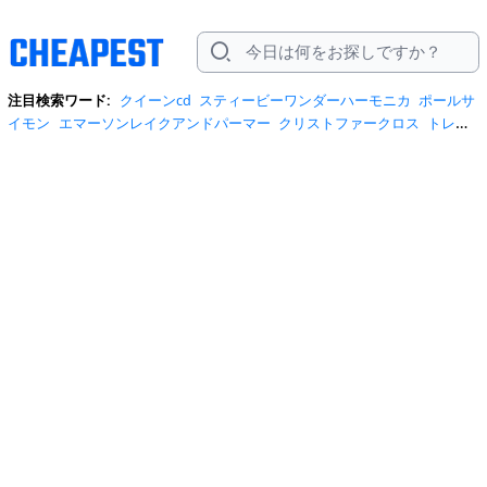
注目検索ワード:
クイーンcd
スティービーワンダーハーモニカ
ポールサ
イモン
エマーソンレイクアンドパーマー
クリストファークロス
トレメ
ローズのcd
ビージーズ
ビートルズ
ラバーソウル
accept cd
accept cd
kaizoku
country angel
from zero
kraftwerk man
tom jones
アイサレ
ンダー レインボー
エアロスミス
エマーソンレイクアンドパーマー オリ
ジナル
カーペンターズ cd
キッス cd
クイーン cd
ジョージハリスン
ス
イングアウトシスター
スティービーワンダー
タイガーオブバンタン
ト
ラベリングウィルベリーズ
ビージーズ ベスト
フィルコリンズ
ブルーオ
イスターカルト
ブルーススプリングスティーン
ヘラコプターズ
ポセイ
ドンのめざめ
マイケルジャクソン cd
ロクセット
ローリング ストーンズ
1981