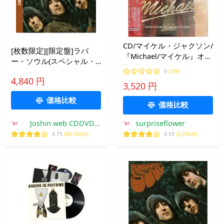
CD/マイケル・ジャクソン/
[枚数限定][限定盤]ラバ
『Michael/マイケル』オリ
ー・ソウル(スペシャル・
ジナル・サウンドトラック
エディション)【2CDデラ
0
(2件)
(Blu-specCD2) (解説歌詞対
4,840 円
ックス】/ザ・ビートルズ
3,520 円
訳付/7..(完全生産限定盤)
[SHM-CD]【返品種別A】
価格比較
価格比較
Joshin web CDDVD
surpriseflower
Yahoo!店
4.75
(48,742件)
4.59
(3,295件)