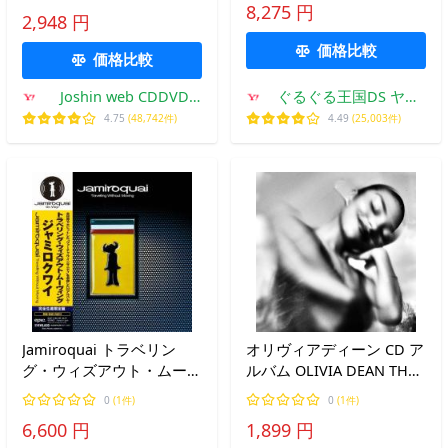
[CD]【返品種別A】
8,275 円
／4CD＋Blu-ray） (初回仕
2,948 円
様) [CD]
価格比較
価格比較
Joshin web CDDVD
ぐるぐる王国DS ヤフ
Yahoo!店
ー店
4.75
(48,742件)
4.49
(25,003件)
Jamiroquai トラベリン
オリヴィアディーン CD ア
グ・ウィズアウト・ムーヴ
ルバム OLIVIA DEAN THE
ィング＜完全生産限定盤＞
ART OF LOVING 輸入盤 オ
0
(1件)
0
(1件)
LP
リヴィア・ディーン ジ・
6,600 円
1,899 円
アート・オブ・ラヴィング