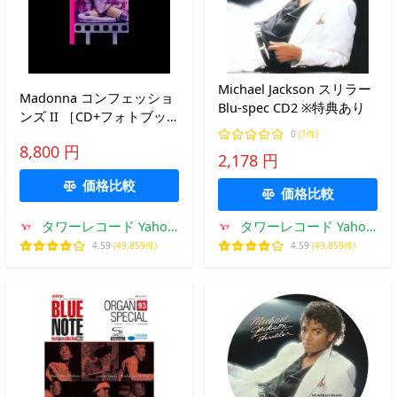
Michael Jackson スリラー
Madonna コンフェッショ
Blu-spec CD2 ※特典あり
ンズ II ［CD+フォトブッ
ク+グッズ］＜生産限定デ
0
(1件)
8,800 円
ラックス盤＞ CD
2,178 円
価格比較
価格比較
タワーレコード Yahoo!
タワーレコード Yahoo!
店
店
4.59
(49,859件)
4.59
(49,859件)