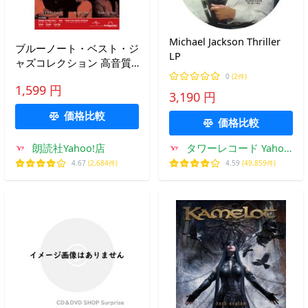
Michael Jackson Thriller
ブルーノート・ベスト・ジ
LP
ャズコレクション 高音質
版 第93号
0
(2件)
1,599 円
3,190 円
価格比較
価格比較
朗読社Yahoo!店
タワーレコード Yahoo!
店
4.67
(2,684件)
4.59
(49,859件)