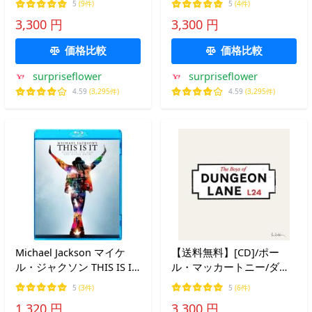
5
(9件)
5
(4件)
対訳付) (通常盤)
対訳付)
3,300 円
3,300 円
価格比較
価格比較
surpriseflower
surpriseflower
4.59
(3,295件)
4.59
(3,295件)
Michael Jackson マイケ
【送料無料】[CD]/ポー
ル・ジャクソン THIS IS IT
ル・マッカートニー/ダン
Blu-ray Disc
ジョン・レインの少年たち
5
(3件)
5
(6件)
[SHM-CD] [通常盤]
1,320 円
3,300 円