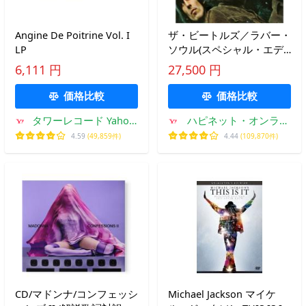
Angine De Poitrine Vol. I
ザ・ビートルズ／ラバー・
LP
ソウル(スペシャル・エデ
ィション【4CDスーパー・
6,111 円
27,500 円
デラックス】)《完全生産
限定盤》 (初回限定)
価格比較
価格比較
【CD】
タワーレコード Yahoo!
ハピネット・オンライ
店
ンYahoo!ショッピング
4.59
(49,859件)
4.44
(109,870件)
店
CD/マドンナ/コンフェッシ
Michael Jackson マイケ