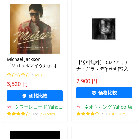
Michael Jackson
【送料無料】[CD]/アリア
『Michael/マイケル』オリ
ナ・グランデ/petal [輸入
ジナル・サウンドトラック
盤]
0
(2件)
［Blu-spec CD2+ブックレ
2,900 円
3,520 円
ット］＜完全生産限定盤
Blu-spec CD2
価格比較
価格比較
タワーレコード Yahoo!
ネオウィング Yahoo!店
店
4.59
(49,859件)
4.28
(109,008件)