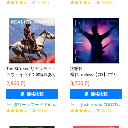
店
4.57
(1,183件)
4.59
(49,859件)
The Strokes リアリティ・
[初回仕
アウェイツ CD ※特典あり
様]Timeless【CD】/プリン
ス[Blu-specCD2]【返品種
2,860 円
3,300 円
別A】
価格比較
価格比較
タワーレコード Yahoo!
Joshin web CDDVD
店
Yahoo!店
4.59
(49,859件)
4.75
(48,742件)