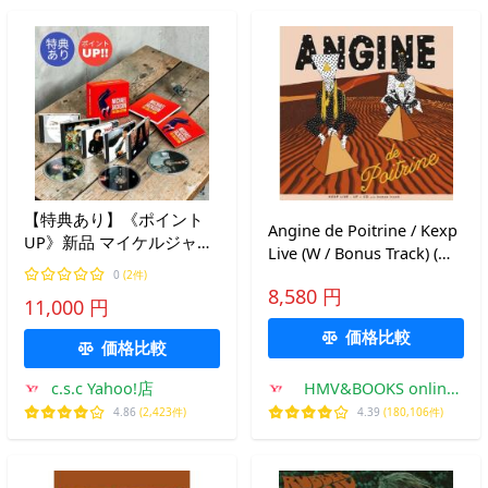
【特典あり】《ポイント
Angine de Poitrine / Kexp
UP》新品 マイケルジャク
Live (W / Bonus Track) (ア
ソン/ザ・コレクション
ナログレコード+CD)※入荷
0
(2件)
MICHAEL JACKSON CD5枚
8,580 円
数がご予約数に満たない場
11,000 円
組 全65曲 168ページブッ
合は先着順とさ
クレット付 (CD) DYCP-
価格比較
価格比較
1591-5
c.s.c Yahoo!店
HMV&BOOKS online
Yahoo!店
4.86
(2,423件)
4.39
(180,106件)