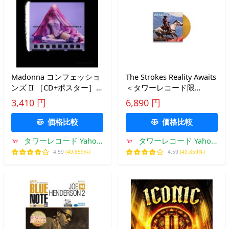
Madonna コンフェッショ
The Strokes Reality Awaits
ンズ II ［CD+ポスター］
＜タワーレコード限
＜通常盤＞ CD
定/Metallic Gold Vinyl＞
3,410 円
6,890 円
LP
価格比較
価格比較
タワーレコード Yahoo!
タワーレコード Yahoo!
店
店
4.59
(49,859件)
4.59
(49,859件)