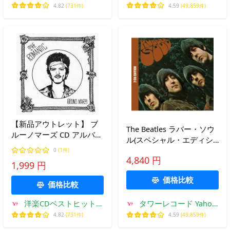
ルバム通販Q
店
4.82
(731件)
4.59
(49,859件)
【新品アウトレット】 ブ
The Beatles ラバー・ソウ
ルーノマーズ CD アルバム
ル(スペシャル・エディシ
BRUNO MARS THE
ョン【2CDデラックス】)
0
(1件)
ROMANTIC 輸入盤 ブルー
4,840 円
［2SHM-CD+ブックレッ
1,999 円
ノ・マーズ ザ・ロマンテ
ト］＜限定盤＞ SHM-CD
ィック
価格比較
※特典あり
価格比較
洋楽CDベストヒットア
タワーレコード Yahoo!
ルバム通販Q
店
4.82
(731件)
4.59
(49,859件)