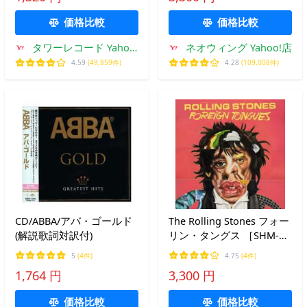
価格比較
価格比較
タワーレコード Yahoo!
ネオウィング Yahoo!店
店
4.59
(49,859件)
4.28
(109,008件)
CD/ABBA/アバ・ゴールド
The Rolling Stones フォー
(解説歌詞対訳付)
リン・タングス ［SHM-
CD+ブックレット+アート
5
(4件)
4.75
(4件)
カード］＜通常盤＞ SHM-
1,764 円
3,300 円
CD
価格比較
価格比較