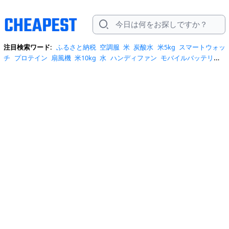
注目検索ワード:
ふるさと納税
空調服
米
炭酸水
米5kg
スマートウォッ
チ
プロテイン
扇風機
米10kg
水
ハンディファン
モバイルバッテリー
スマホケース
トイレットペーパー
スポットクーラー
サーキュレータ
ー
ビール
サンダル
クーラーボックス
お菓子
日傘
エアコン
tシャ
ツ
スーツケース
水 2リットル
クロックス
桃
ワンピース
ショルダーバ
ッグ
みず
iphone17 ケース
お中元
コーヒー
ポータブル電源
トートバ
ッグ
サンダル レディース
リュック
自転車
掃除機