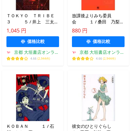
ＴＯＫＹＯ ＴＲＩＢＥ
放課後よりみち委員
３ ５ / 井上 三太
会 １ / 桑田 乃梨
著
子 著
1,045 円
880 円
価格比較
価格比較
京都 大垣書店オンライ
京都 大垣書店オンライ
ン
ン
4.66
(2,944件)
4.66
(2,944件)
ＫＯＢＡＮ １ / 石
彼女のひとりぐらし