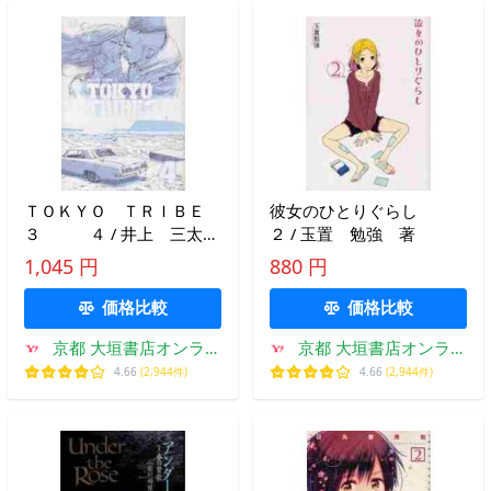
ＴＯＫＹＯ ＴＲＩＢＥ
彼女のひとりぐらし
３ ４ / 井上 三太
２ / 玉置 勉強 著
著
1,045 円
880 円
価格比較
価格比較
京都 大垣書店オンライ
京都 大垣書店オンライ
ン
ン
4.66
(2,944件)
4.66
(2,944件)