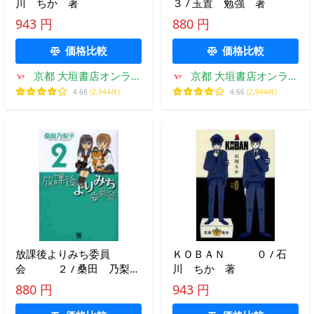
川 ちか 著
３ / 玉置 勉強 著
943 円
880 円
価格比較
価格比較
京都 大垣書店オンライ
京都 大垣書店オンライ
ン
ン
4.66
(2,944件)
4.66
(2,944件)
放課後よりみち委員
ＫＯＢＡＮ ０ / 石
会 ２ / 桑田 乃梨
川 ちか 著
子 著
880 円
943 円