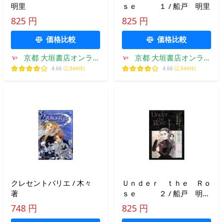
明里
ｓｅ １ / 船戸 明里
825 円
825 円
価格比較
価格比較
京都 大垣書店オンライ
京都 大垣書店オンライ
ン
ン
4.66
(2,944件)
4.66
(2,944件)
クレセントバリエ / 木々
Ｕｎｄｅｒ ｔｈｅ Ｒｏ
著
ｓｅ ２ / 船戸 明
里 著
748 円
825 円