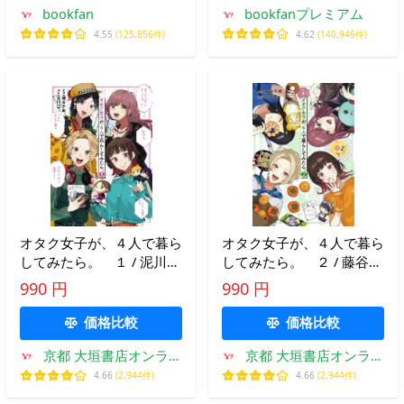
bookfan
bookfanプレミアム
4.55
(125,856件)
4.62
(140,946件)
オタク女子が、４人で暮ら
オタク女子が、４人で暮ら
してみたら。 １ / 泥川
してみたら。 ２ / 藤谷千
恵 画
明
990 円
990 円
価格比較
価格比較
京都 大垣書店オンライ
京都 大垣書店オンライ
ン
ン
4.66
(2,944件)
4.66
(2,944件)