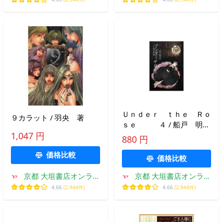
Ｕｎｄｅｒ ｔｈｅ Ｒｏ
９カラット / 羽央 著
ｓｅ ４ / 船戸 明
里 著
1,047 円
880 円
価格比較
価格比較
京都 大垣書店オンライ
京都 大垣書店オンライ
ン
ン
4.66
(2,944件)
4.66
(2,944件)