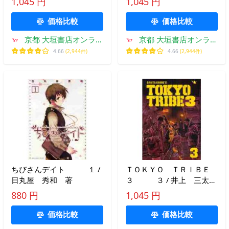
1,045 円
1,045 円
価格比較
価格比較
京都 大垣書店オンライ
京都 大垣書店オンライ
ン
ン
4.66
(2,944件)
4.66
(2,944件)
ちびさんデイト １ /
ＴＯＫＹＯ ＴＲＩＢＥ
日丸屋 秀和 著
３ ３ / 井上 三太
著
880 円
1,045 円
価格比較
価格比較