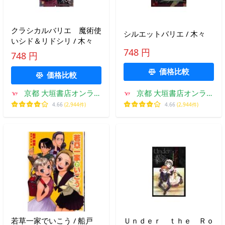
クラシカルバリエ 魔術使
シルエットバリエ / 木々
いシド＆リドシリ / 木々
748 円
748 円
価格比較
価格比較
京都 大垣書店オンライ
京都 大垣書店オンライ
ン
ン
4.66
(2,944件)
4.66
(2,944件)
若草一家でいこう / 船戸
Ｕｎｄｅｒ ｔｈｅ Ｒｏ