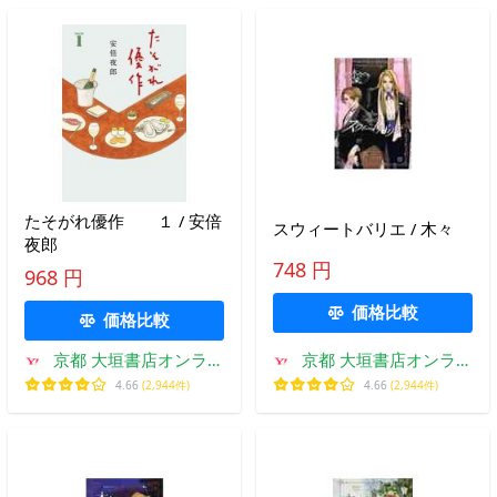
たそがれ優作 １ / 安倍
スウィートバリエ / 木々
夜郎
748 円
968 円
価格比較
価格比較
京都 大垣書店オンライ
京都 大垣書店オンライ
ン
ン
4.66
(2,944件)
4.66
(2,944件)