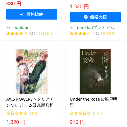
880 円
1,320 円
価格比較
価格比較
bookfan
bookfanプレミアム
4.55
(125,856件)
4.62
(140,946件)
AXIS POWERSヘタリアア
Under the Rose 9/船戸明
ンソロジー 2/日丸屋秀和
里
0
(2件)
0
(1件)
1,320 円
916 円