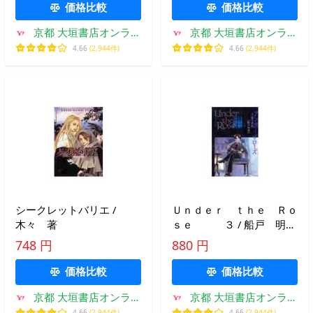
価格比較
価格比較
京都 大垣書店オンライ
京都 大垣書店オンライ
ン
ン
4.66
(2,944件)
4.66
(2,944件)
シークレットバリエ /
Ｕｎｄｅｒ ｔｈｅ Ｒｏ
木々 著
ｓｅ ３ / 船戸 明
里 著
748 円
880 円
価格比較
価格比較
京都 大垣書店オンライ
京都 大垣書店オンライ
ン
ン
4.66
(2,944件)
4.66
(2,944件)