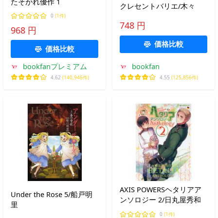
たそがれ優作 1
クレセントバリエ/木々
0
(1件)
748 円
968 円
価格比較
価格比較
bookfanプレミアム
bookfan
4.62
(140,946件)
4.55
(125,856件)
AXIS POWERSヘタリアア
Under the Rose 5/船戸明
ンソロジー 2/日丸屋秀和
里
0
(1件)