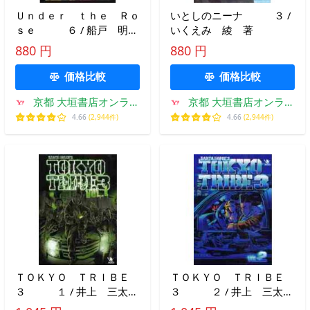
Ｕｎｄｅｒ ｔｈｅ Ｒｏ
いとしのニーナ ３ /
ｓｅ ６ / 船戸 明
いくえみ 綾 著
里 著
880 円
880 円
価格比較
価格比較
京都 大垣書店オンライ
京都 大垣書店オンライ
ン
ン
4.66
(2,944件)
4.66
(2,944件)
ＴＯＫＹＯ ＴＲＩＢＥ
ＴＯＫＹＯ ＴＲＩＢＥ
３ １ / 井上 三太
３ ２ / 井上 三太
著
著