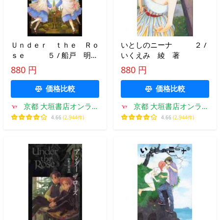
Ｕｎｄｅｒ ｔｈｅ Ｒｏ
いとしのニーナ ２ /
ｓｅ ５ / 船戸 明
いくえみ 綾 著
里 著
880 円
880 円
価格比較
価格比較
京都 大垣書店オンライ
京都 大垣書店オンライ
ン
ン
4.66
(2,944件)
4.66
(2,944件)