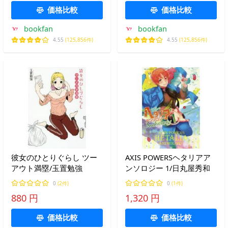
価格比較
価格比較
bookfan
bookfan
4.55
(125,856件)
4.55
(125,856件)
彼女のひとりぐらし ツー
AXIS POWERSヘタリアア
アウト満塁/玉置勉強
ンソロジー 1/日丸屋秀和
0
(2件)
0
(1件)
880 円
1,320 円
価格比較
価格比較