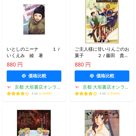
いとしのニーナ １ /
ご主人様に甘いりんごのお
いくえみ 綾 著
菓子 ２ / 藤田 貴
美 著
880 円
880 円
価格比較
価格比較
京都 大垣書店オンライ
京都 大垣書店オンライ
ン
ン
4.66
(2,944件)
4.66
(2,944件)