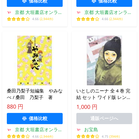
価格比較
価格比較
京都 大垣書店オンライ
京都 大垣書店オンライ
ン
ン
4.66
(2,944件)
4.66
(2,944件)
桑田乃梨子短編集 やみな
いとしのニーナ 全 4 巻 完
べ / 桑田 乃梨子 著
結 セット ワイド版 レンタ
ル落ち 全巻セット 中古 コ
880 円
1,000 円
ミック Comic
価格比較
通販ページへ
お宝島
京都 大垣書店オンライ
ン
4.75
(394件)
4.66
(2,944件)