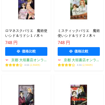
ロマネスクバリエ 魔術使
ミスティックバリエ 魔術
いシド＆リドシ１ / 木々
使いシド＆リド２ / 木々
748 円
748 円
価格比較
価格比較
京都 大垣書店オンライ
京都 大垣書店オンライ
ン
ン
4.66
(2,944件)
4.66
(2,944件)