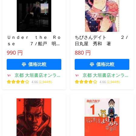
Ｕｎｄｅｒ ｔｈｅ Ｒｏ
ちびさんデイト ２ /
ｓｅ ７ / 船戸 明
日丸屋 秀和 著
里 著
990 円
880 円
価格比較
価格比較
京都 大垣書店オンライ
京都 大垣書店オンライ
ン
ン
4.66
(2,944件)
4.66
(2,944件)