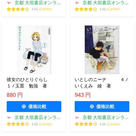
京都 大垣書店オンライ
京都 大垣書店オンライ
ン
ン
4.66
(2,944件)
4.66
(2,944件)
彼女のひとりぐらし
いとしのニーナ ４ /
１ / 玉置 勉強 著
いくえみ 綾 著
880 円
943 円
価格比較
価格比較
京都 大垣書店オンライ
京都 大垣書店オンライ
ン
ン
4.66
(2,944件)
4.66
(2,944件)