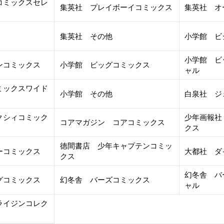
コミックスセレ
集英社 プレイボーイコミックス
集英社 オ
集英社 その他
小学館 ビ
小学館 ビ
ンコミックス
小学館 ビッグコミックス
ャル
ミックスワイド
小学館 その他
白泉社 ジ
クシィコミック
少年画報社
コアマガジン コアコミックス
クス
徳間書店 少年キャプテンコミッ
ーコミックス
大都社 ダ
クス
幻冬舎 バ
グコミックス
幻冬舎 バーズコミックス
ャル
ライジンコレク