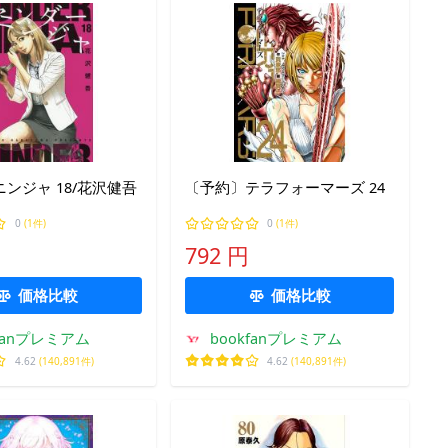
ンジャ 18/花沢健吾
〔予約〕テラフォーマーズ 24
0
(1件)
0
(1件)
792 円
価格比較
価格比較
kfanプレミアム
bookfanプレミアム
4.62
(140,891件)
4.62
(140,891件)