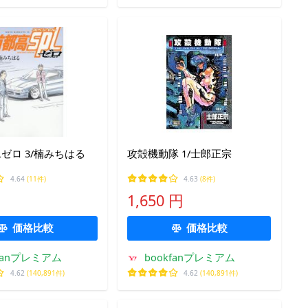
Lゼロ 3/楠みちはる
攻殻機動隊 1/士郎正宗
4.64
(11件)
4.63
(8件)
1,650 円
価格比較
価格比較
kfanプレミアム
bookfanプレミアム
4.62
(140,891件)
4.62
(140,891件)