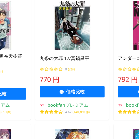
 4/天樹征
九条の大罪 17/真鍋昌平
アンダーニ
0
(2件)
件)
770 円
792 円
価格比較
比較
ミアム
bookfanプレミアム
boo
0,891件)
4.62
(140,891件)