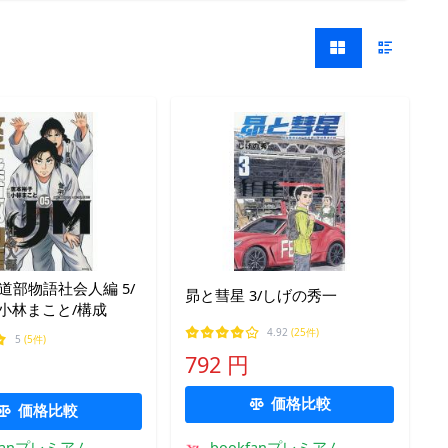
柔道部物語社会人編 5/
昴と彗星 3/しげの秀一
小林まこと/構成
4.92
(25件)
5
(5件)
792 円
価格比較
価格比較
kfanプレミアム
bookfanプレミアム