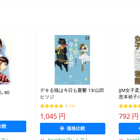
デキる猫は今日も憂鬱 13/山田
JJM女子
 80
ヒツジ
恵本裕子/
5
(7件)
1,045 円
792 円
比較
価格比較
ミアム
bookfanプレミアム
boo