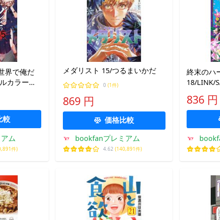
メダリスト 15/つるまいかだ
世界で俺だ
終末のハ
フルカラーコ
18/LINK/
0
(1件)
ひろ/裏地ろく
836 円
869 円
比較
価格比較
ミアム
bookfanプレミアム
boo
0,891件)
4.62
(140,891件)