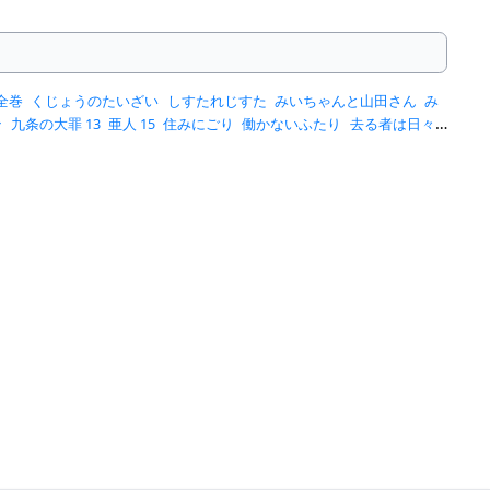
全巻
くじょうのたいざい
しすたれじすた
みいちゃんと山田さん
み
ン
九条の大罪 13
亜人 15
住みにごり
働かないふたり
去る者は日々
のフジイ
近野智夏
釣って食べたいギャル澤さん
降り積もれ孤独な死