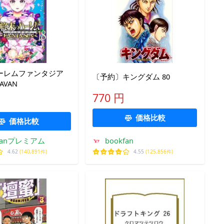
ーレムファンタジア
〔予約〕キングダム 80
SAVAN
770 円
価格比較
価格比較
kfanプレミアム
bookfan
4.62
(140,891件)
4.55
(125,856件)