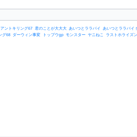
アントキリング67
君のことが大大大
あいつとララバイ
あいつとララバイ 
グ68
ダーウィン事変
トップウgp
モンスター
ヤニねこ
ラストホライズ
夜食堂
湘南爆走
湘南爆走族ファーストフラッグ
漫画
超人x
超人x17
路傍