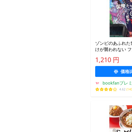
ゾンビのあふれた
けが襲われない 
ミック 5/増田ち
1,210 円
ろ
価格
bookfanプレ
4.62
(14