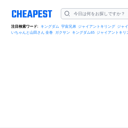
注目検索ワード:
キングダム
宇宙兄弟
ジャイアントキリング
ジャイ
いちゃんと山田さん 全巻
ガクサン
キングダム65
ジャイアントキリン
に疎し
宇宙兄弟 46
彼は友達
恥じらう君が見たいんだ
極主夫道
深
よ