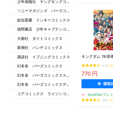
少年画報社 ヤングキングコミ
ックス
ソニーマガジンズ バーズコミ
ックス
綜合図書 ドンキーコミックス
徳間書店 少年キャプテンコミ
ックス
大都社 ダイトコミックス
新潮社 バンチコミックス
キングダム 78/原
講談社 イブニングコミックス
幻冬舎 バーズコミックス
4.75
(10
770 円
幻冬舎 バーズコミックススペ
シャル
価格
幻冬舎 バーズコミックスデラ
ックス
コアコミックス ライジンコレ
bookfanプレ
クション
4.62
(14