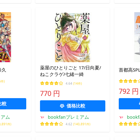
薬屋のひとりごと 17/日向夏/
泰久
首都高SP
ねこクラゲ/七緒一綺
4件)
4.64
(14件)
792 円
770 円
比較
価格比較
ミアム
bookfanプレミアム
boo
0,891件)
4.62
(140,891件)