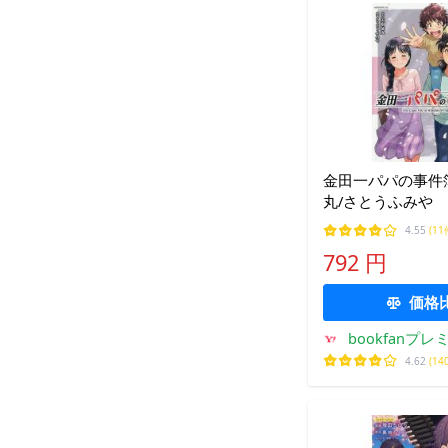
金田一パパの事件簿
丸/さとうふみや
4.55
(11
792 円
価格
bookfanプレ
4.62
(14