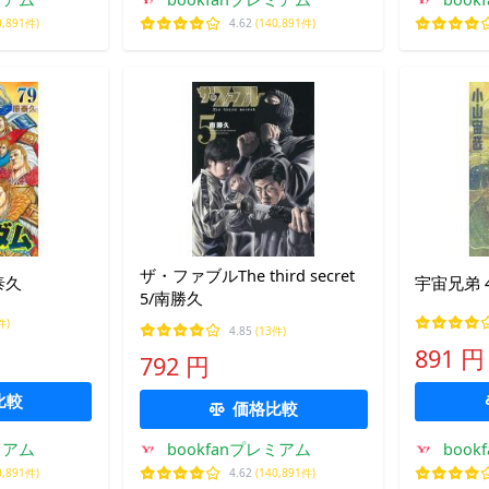
0,891件)
4.62
(140,891件)
ザ・ファブルThe third secret
泰久
宇宙兄弟 
5/南勝久
件)
4.85
(13件)
891 円
792 円
比較
価格比較
ミアム
bookfanプレミアム
boo
0,891件)
4.62
(140,891件)