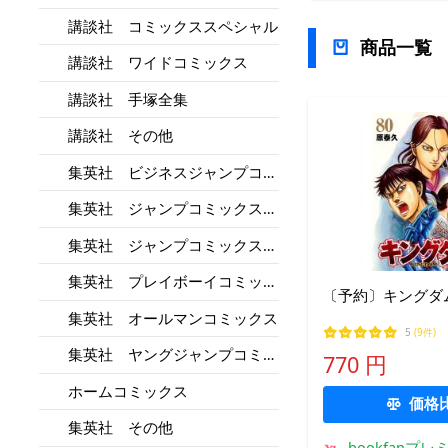
講談社 コミックススペシャル
商品一覧
講談社 ワイドコミックス
講談社 手塚全集
講談社 その他
集英社 ビジネスジャンプコミ
ックス
集英社 ジャンプコミックスデ
ラックス
集英社 ジャンプコミックスセ
レクション
集英社 プレイボーイコミック
〔予約〕キングダム
ス
集英社 オールマンコミックス
5
(9件)
集英社 ヤングジャンプコミッ
770 円
クス
ホームコミックス
価格
集英社 その他
bookfanプレ