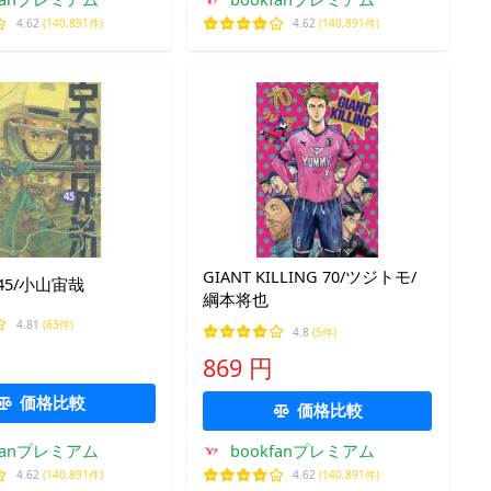
4.62
(140,891件)
4.62
(140,891件)
GIANT KILLING 70/ツジトモ/
45/小山宙哉
綱本将也
4.81
(63件)
4.8
(5件)
869 円
価格比較
価格比較
kfanプレミアム
bookfanプレミアム
4.62
(140,891件)
4.62
(140,891件)