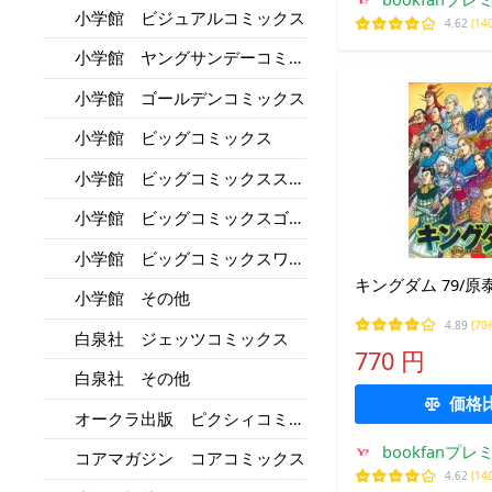
小学館 ビジュアルコミックス
4.62
(14
小学館 ヤングサンデーコミッ
クス
小学館 ゴールデンコミックス
小学館 ビッグコミックス
小学館 ビッグコミックススペ
シャル
小学館 ビッグコミックスゴー
ルド
小学館 ビッグコミックスワイ
ド版
キングダム 79/原
小学館 その他
4.89
(70
白泉社 ジェッツコミックス
770 円
白泉社 その他
価格
オークラ出版 ピクシィコミッ
クス
bookfanプレ
コアマガジン コアコミックス
4.62
(14