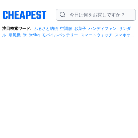
注目検索ワード:
ふるさと納税
空調服
お菓子
ハンディファン
サンダ
ル
扇風機
米
米5kg
モバイルバッテリー
スマートウォッチ
スマホケー
ス
水
クーラーボックス
炭酸水
日傘
スポットクーラー
プロテイン
ト
イレットペーパー
ビール
tシャツ
米10kg
スーツケース
エアコン
自
転車
サーキュレーター
冷蔵庫
水 2リットル
イヤホン bluetooth
usbメ
モリ
ショルダーバッグ
掃除機
カラコン
サンダル レディース
スクイー
ズ
スニーカー
テレビ
お米 5kg
ポータブル電源
シャンプー