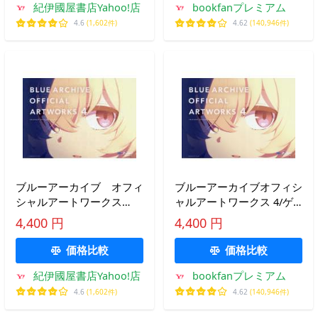
紀伊國屋書店Yahoo!店
bookfanプレミアム
4.6
(1,602件)
4.62
(140,946件)
ブルーアーカイブ オフィ
ブルーアーカイブオフィシ
シャルアートワークス
ャルアートワークス 4/ゲ
〈４〉
ーム
4,400 円
4,400 円
価格比較
価格比較
紀伊國屋書店Yahoo!店
bookfanプレミアム
4.6
(1,602件)
4.62
(140,946件)