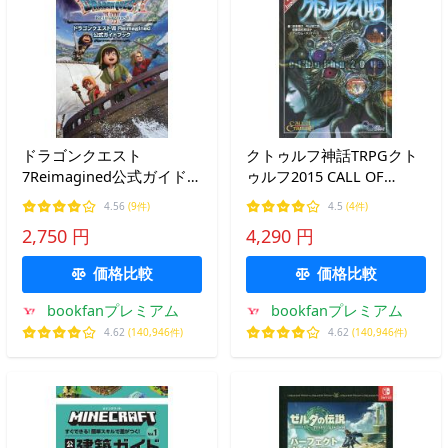
ドラゴンクエスト
クトゥルフ神話TRPGクト
7Reimagined公式ガイドブ
ゥルフ2015 CALL OF
ック/ゲーム
CTHULHU/坂本雅之/内山
4.56
(9件)
4.5
(4件)
靖二郎/坂東真紅郎/ゲーム
2,750 円
4,290 円
価格比較
価格比較
bookfanプレミアム
bookfanプレミアム
4.62
(140,946件)
4.62
(140,946件)