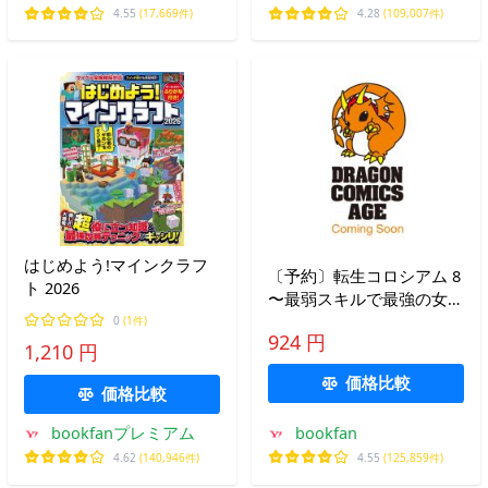
ーショッピング店
4.55
(17,669件)
4.28
(109,007件)
はじめよう!マインクラフ
〔予約〕転生コロシアム 8
ト 2026
〜最弱スキルで最強の女た
ちを攻略して奴隷ハーレム
0
(1件)
924 円
作ります〜 /zunta/はらわ
1,210 円
たさいぞう/ゲーム
価格比較
価格比較
bookfanプレミアム
bookfan
4.62
(140,946件)
4.55
(125,859件)