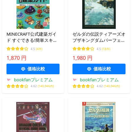
MINECRAFT公式建築ガイ
ゼルダの伝説ティアーズオ
ド すぐできる!簡単スキル
ブザキングダムパーフェク
で差がつく! Vol.1 総数20
トガイド/ファミ通書籍編
4.5
(4件)
4.5
(18件)
以上!クールでワクワク満
集部
1,870 円
1,980 円
載の建築プロジェクト集
価格比較
価格比較
bookfanプレミアム
bookfanプレミアム
4.62
(140,946件)
4.62
(140,946件)