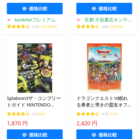
価格比較
価格比較
bookfanプレミアム
京都 大垣書店オンライ
ン
4.62
(140,946件)
4.66
(2,944件)
Splatoon3ザ・コンプリー
ドラゴンクエスト10眠れ
トガイド NINTENDO
る勇者と導きの盟友オフラ
SWITCH
イン公式ガイドブック/ゲ
4.8
(5件)
4.73
(11件)
ーム
1,870 円
2,420 円
価格比較
価格比較