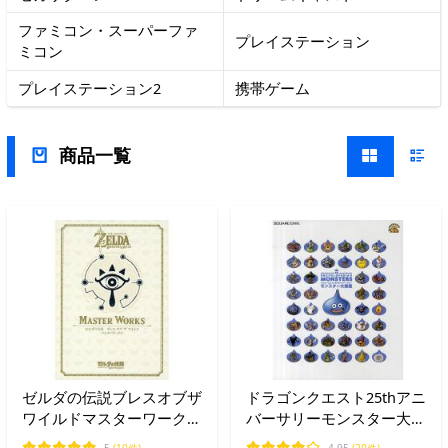
ファミコン・スーパーファ
プレイステーション
ミコン
プレイステーション2
携帯ゲーム
商品一覧
ゼルダの伝説ブレスオブザ
ドラゴンクエスト25thアニ
ワイルドマスターワーク
バーサリーモンスター大図
ス/NintendoDREAM編集
鑑/ゲーム
5
(10件)
4.95
(20件)