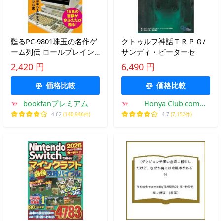
甦るPC-9801珠玉の名作ゲ
クトゥルフ神話ＴＲＰＧ/
ーム列伝 ロールプレイン
サンディ・ピーターセ
グゲーム編Vol.2/ゲーム
2,420 円
6,490 円
価格比較
価格比較
bookfanプレミアム
Honya Club.com
Yahoo!店
4.62
(140,946件)
4.7
(7,152件)