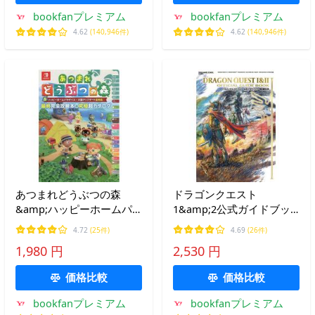
bookfanプレミアム
bookfanプレミアム
4.62
(140,946件)
4.62
(140,946件)
あつまれどうぶつの森
ドラゴンクエスト
&amp;ハッピーホームパ
1&amp;2公式ガイドブッ
ラダイス・大型アップデー
ク HD-2D版/ゲーム
4.72
(25件)
4.69
(26件)
ト全対応最終完全攻略本
1,980 円
2,530 円
+究極超カタログ/ニンテン
ドードリーム編集部
価格比較
価格比較
bookfanプレミアム
bookfanプレミアム