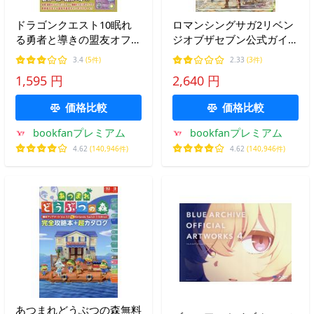
ドラゴンクエスト10眠れ
ロマンシングサガ2リベン
る勇者と導きの盟友オフラ
ジオブザセブン公式ガイド
インアストルティアナビゲ
ブック+設定画集皇帝継承
3.4
(5件)
2.33
(3件)
ーター2 PS5/PS4 Nintendo
記
1,595 円
2,640 円
Switch Steam版
価格比較
価格比較
bookfanプレミアム
bookfanプレミアム
4.62
(140,946件)
4.62
(140,946件)
あつまれどうぶつの森無料