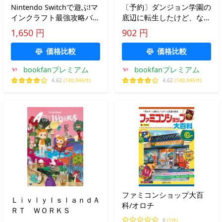
Nintendo Switchで遊ぶ!マ
〔予約〕ダンジョン学園の
インクラフト最強攻略バイ
底辺に転生したけど、なぜ
ブル 2026アップデート対
か俺には攻略本がある(5) /
1,650 円
902 円
応版/マイクラ職人組合
うめか
PresentedbyTEAMDRACO・
価格比較
価格比較
文・その他/ゲーム
bookfanプレミアム
bookfanプレミアム
4.62
(140,946件)
4.62
(140,946件)
ファミコンショップ大百
ＬｉｖｌｙＩｓｌａｎｄＡ
科/オロチ
ＲＴ ＷＯＲＫＳ
0
(1件)