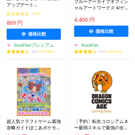
ブルーアーカイブオフィシ
アップデート
ャルアートワークス 4/ゲ
Ver.3.0&amp;Nintendo
ーム
0
(2件)
Switch2Edition完全攻略本
4,400 円
869 円
+超カタログ
価格比較
価格比較
bookfanプレミアム
bookfan
4.62
(140,946件)
4.55
(125,859件)
超人気クラフトゲーム最強
〔予約〕転生コロシアム 8
攻略ガイドぽこあポケモ
〜最弱スキルで最強の女た
ン/ゲーム
ちを攻略して奴隷ハーレム