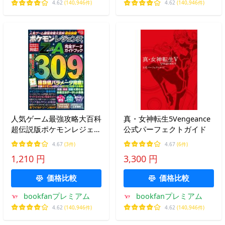
4.62
(140,946件)
4.62
(140,946件)
人気ゲーム最強攻略大百科
真・女神転生5Vengeance
超伝説版ポケモンレジェン
公式パーフェクトガイド
ズZ-A完全データガイドブ
4.67
(3件)
4.67
(6件)
ック/ゲーム
1,210 円
3,300 円
価格比較
価格比較
bookfanプレミアム
bookfanプレミアム
4.62
(140,946件)
4.62
(140,946件)