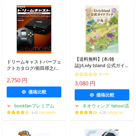
【送料無料】[本/雑
ドリームキャストパーフェ
誌]/Livly Island 公式ガイド
クトカタログ/前田尋之/ゲ
ブック 4 心が重なるリヴ
ーム
0
(1件)
リーの世界/LivlyRebo
2,750 円
3,080 円
価格比較
価格比較
bookfanプレミアム
ネオウィング Yahoo!店
4.62
(140,946件)
4.28
(109,007件)