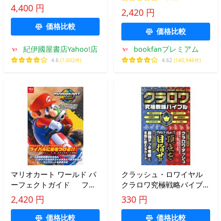
4,400 円
2,420 円
価格比較
価格比較
紀伊國屋書店Yahoo!店
bookfanプレミアム
4.6
(1,602件)
4.62
(140,946件)
マリオカート ワールド パ
クラッシュ・ロワイヤル
ーフェクトガイド ファ
クラロワ究極戦略バイブル
ミ通書籍編集部 (編集)
マイウェイムック/マイウ
2,420 円
330 円
ェイ出版
価格比較
価格比較