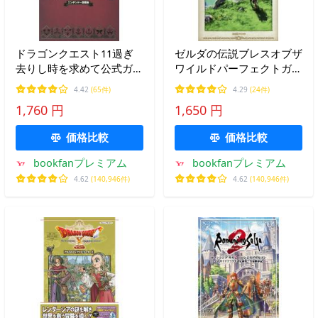
ドラゴンクエスト11過ぎ
ゼルダの伝説ブレスオブザ
去りし時を求めて公式ガイ
ワイルドパーフェクトガイ
ドブック ニンテンドー
ド/ファミ通
4.42
(65件)
4.29
(24件)
3DS版
1,760 円
1,650 円
価格比較
価格比較
bookfanプレミアム
bookfanプレミアム
4.62
(140,946件)
4.62
(140,946件)