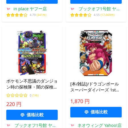
in place ヤフー店
ブックオフ1号館 ヤフ
ーショッピング店
4.79
(341件)
4.55
(17,669件)
ポケモン不思議のダンジョ
[本/雑誌]/ドラゴンボール
ン時の探検隊・闇の探検隊
スーパーダイバーズ 1st
公式ガイドブック/スタジ
ANNIVERSARY SUPER
0
(1件)
オベントスタッフ(著者),チ
1,870 円
GUIDE (Vジャンプブック
220 円
ュン
ス)/Vジャンプ編集部(単行
価格比較
本・ムック)
価格比較
ブックオフ1号館 ヤフ
ネオウィング Yahoo!店