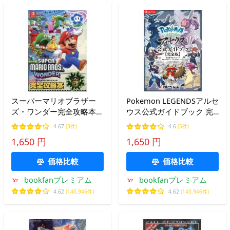
スーパーマリオブラザー
Pokemon LEGENDSアルセ
ズ・ワンダー完全攻略本/
ウス公式ガイドブック 完
ニンテンドードリーム編集
全版/元宮秀介/ワンナップ/
4.67
(3件)
4.6
(5件)
部
ポケモン
1,650 円
1,650 円
価格比較
価格比較
bookfanプレミアム
bookfanプレミアム
4.62
(140,946件)
4.62
(140,946件)