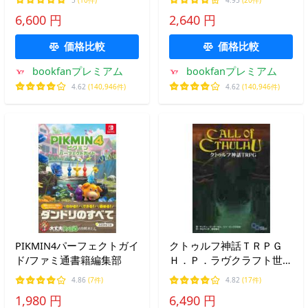
部/ゲーム
6,600 円
2,640 円
価格比較
価格比較
bookfanプレミアム
bookfanプレミアム
4.62
(140,946件)
4.62
(140,946件)
PIKMIN4パーフェクトガイ
クトゥルフ神話ＴＲＰＧ
ド/ファミ通書籍編集部
Ｈ．Ｐ．ラヴクラフト世界
のホラーロールプレイング
4.86
(7件)
4.82
(17件)
/ Ｓ．ピーターセン 他
1,980 円
6,490 円