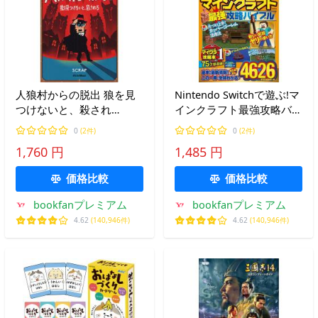
人狼村からの脱出 狼を見
Nintendo Switchで遊ぶ!マ
つけないと、殺され
インクラフト最強攻略バイ
る/SCRAP/鹿野康二/ゲーム
ブル 2026最新版/マイクラ
0
(2件)
0
(2件)
職人組合
1,760 円
1,485 円
価格比較
価格比較
bookfanプレミアム
bookfanプレミアム
4.62
(140,946件)
4.62
(140,946件)