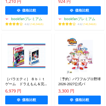
1,210 円
924 円
作ります〜 /zunta/はらわ
たさいぞう/ゲーム
価格比較
価格比較
bookfanプレミアム
bookfanプレミアム
4.62
(140,946件)
4.62
(140,946件)
［バラエティ］ ８ｂｉｔ
〔予約〕パワフルプロ野球
ゲーム ドラえもん＆完全
2026-2027公式パ
攻略ブック４０周年メモリ
6,979 円
3,300 円
アルＢＯＸ
価格比較
価格比較