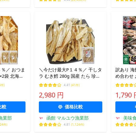
％／ おつま
＼今だけ最大P１４％／ 干しタ
訳あり 海
×2袋 北海道
ラ むき鱈 280g 国産 たら 珍味
め合わせ 
き身 皮なし
タラ むき身 皮なし 骨なし む
アウトレ
3件)
4.41
(41件)
下魚 カンカイ
しり鱈 大容量 業務用
2,980 円
1,790
比較
価格比較
漁業部
函館 マルユウ漁業部
美味
124件)
4.81
(1,124件)