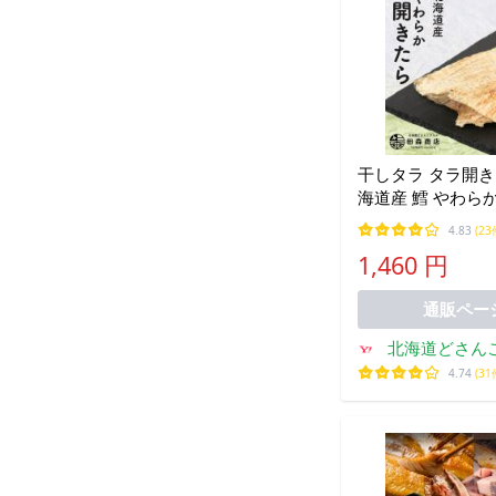
干しタラ タラ開き 干物
海道産 鱈 やわらか
珍味 お酒のあて 
4.83
(23
つ ギフト プレゼ
1,460 円
通販ペー
北海道どさん
商
4.74
(31