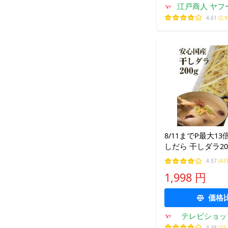
江戸商人 ヤフ
4.61
(2,
8/11までP最大13
しだら 干しダラ20
も ポイント利用
4.57
(43
1,998 円
価格
テレビショッ
ョ
4.38
(23