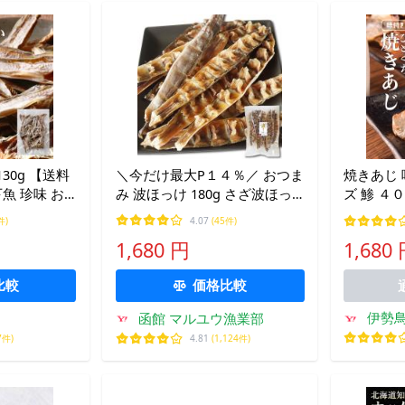
30g 【送料
＼今だけ最大P１４％／ おつま
焼きあじ 
魚 珍味 お
み 波ほっけ 180g さざ波ほっ
ズ 鯵 ４
るかじり
け 食べやすい ほっけ干し スラ
イズ 珍味
件)
4.07
(45件)
イス ホッケ 乾物
1,680 円
1,680
比較
価格比較
伊勢
函館 マルユウ漁業部
7件)
4.81
(1,124件)