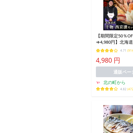
【期間限定50％OFF
⇒4,980円】北海
京漬セット【上】全
4.71
(91
物セット ひもの 
4,980 円
産 冷凍 干物 焼き
通販ペー
北の町から
4.82
(47