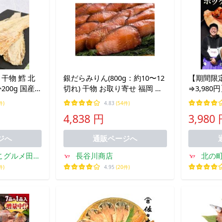
 鱈 北
銀だらみりん(800g：約10〜12
【期間限定3
200g 国産
切れ) 干物 お取り寄せ 福岡 贈
⇒3,98
おつまみ おや
答 一夜干し
産 ホッケ
件)
4.83
(54件)
ント 爆買
あたり400
4,838 円
3,980
冷凍 干物
せ 送料無
ジへ
通販ページへ
こグルメ田森
長谷川商店
北の
店
件)
4.95
(20件)