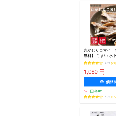
丸かじりコマイ 1
無料】 こまい 氷下
つまみ 不二屋 ま
4.21
(29
1,080 円
価格
田舎村
4.73
(67