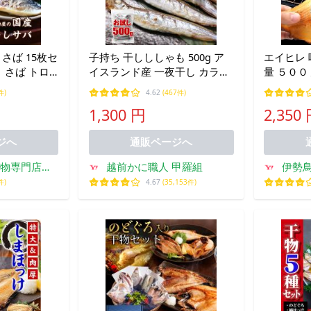
さば 15枚セ
子持ち 干しししゃも 500g ア
エイヒレ 
 さば トロ
イスランド産 一夜干し カラフ
量 ５００
 鯖 骨なし
トシシャモ 樺太 からふと 朝食
おつまみ 
件)
4.62
(467件)
ご飯のお供 爆買
1,300 円
2,350
ジへ
通販ページへ
物専門店・
越前かに職人 甲羅組
伊勢
ish
件)
4.67
(35,153件)