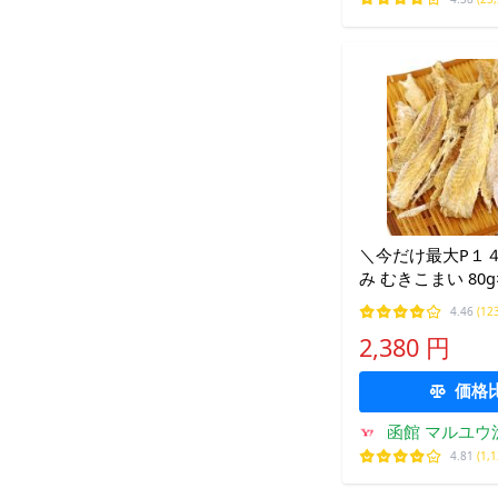
＼今だけ最大P１４
み むきこまい 80g
産 干し コマイ む
4.46
(12
骨なし むしり 氷
2,380 円
食べやすい
価格
函館 マルユウ
4.81
(1,