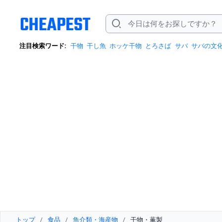
注目検索ワード:
干物
干し魚
ホッケ干物
とろさば
サバ
サバの文
トップ
/
食品
/
魚介類・海産物
/
干物・薫製