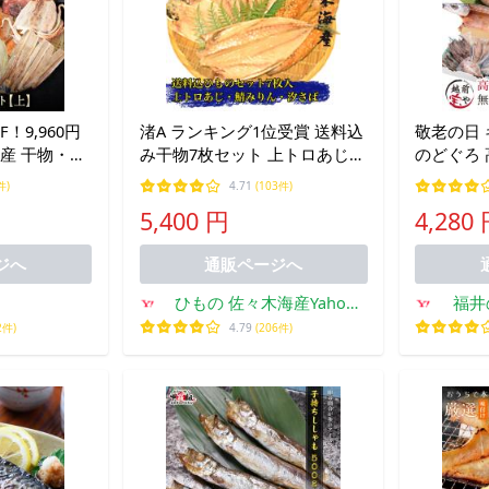
！9,960円
渚A ランキング1位受賞 送料込
敬老の日 
道産 干物・西
み干物7枚セット 上トロあじト
のどぐろ 
7種+1種 干
ロさばの味醂干し塩サバ 父の
寄せ プレゼ
件)
4.71
(103件)
詰め合わせ 国
日ギフトお取り寄せ鯵アジ鯖
お返し お祝
5,400 円
4,280
魚 魚 冷凍
みりん送料無料ひもの詰め合
代 爆買
わせ
ジへ
通販ページへ
ひもの 佐々木海産Yahoo!
福井
店
2件)
4.79
(206件)