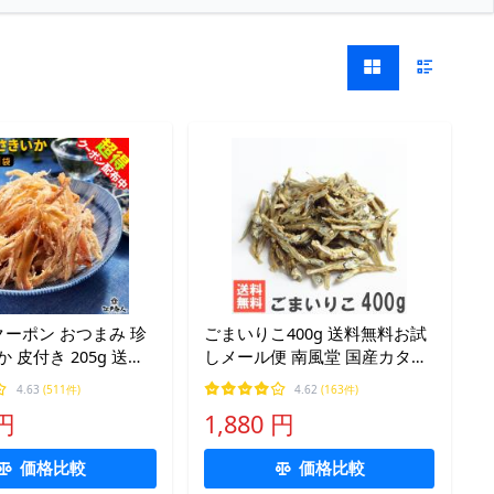
Fクーポン おつまみ 珍
ごまいりこ400g 送料無料お試
 皮付き 205g 送料
しメール便 南風堂 国産カタク
り寄せ 乾き物 イカ
チイワシ ごまいわし 食べる小
4.63
(511件)
4.62
(163件)
んさき 酒のつまみ 誕
魚 おやつ おつまみ
 円
1,880 円
食 保存食
価格比較
価格比較