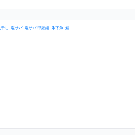
化干し
塩サバ
塩サバ 甲羅組
氷下魚
鯖