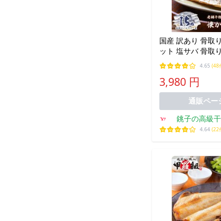
国産 訳あり 骨取り
ット 塩サバ 骨取り
さば お試し 業務用
4.65
(48
キズ有り サバ
3,980 円
通販ペー
銚子の高級干
103f
4.64
(22