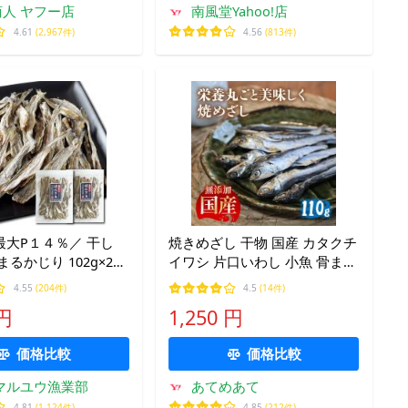
人 ヤフー店
南風堂Yahoo!店
4.61
(2,967件)
4.56
(813件)
最大P１４％／ 干し
焼きめざし 干物 国産 カタクチ
まるかじり 102g×2袋
イワシ 片口いわし 小魚 骨まで
下魚 全て 食べられる
食べられる いわし 海鮮 珍味
4.55
(204件)
4.5
(14件)
つまみ 珍味 北海道産
おつまみ つまみ 小魚おやつ 小
 円
1,250 円
魚カルシウム 小魚スナック 爆
買
価格比較
価格比較
マルユウ漁業部
あてめあて
4.81
(1,124件)
4.85
(212件)