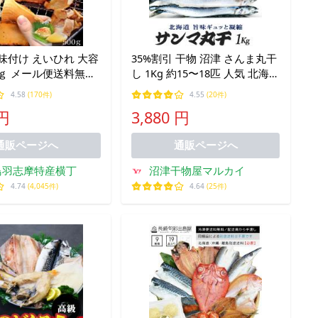
味付け えいひれ 大容
35%割引 干物 沼津 さんま丸干
ｇ メール便送料無料
し 1Kg 約15〜18匹 人気 北海道
珍味 肉厚
秋刀魚 サンマ 干物セット 炉端
4.58
(170件)
4.55
(20件)
焼き ひもの お買得 ポイント
 円
3,880 円
お中元 爆買
通販ページへ
通販ページへ
鳥羽志摩特産横丁
沼津干物屋マルカイ
4.74
(4,045件)
4.64
(25件)