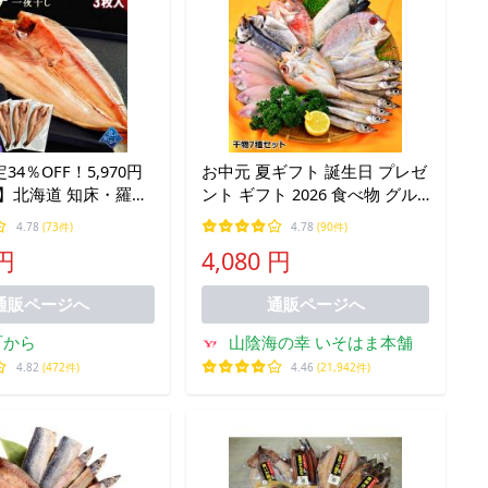
4％OFF！5,970円
お中元 夏ギフト 誕生日 プレゼ
0円】北海道 知床・羅臼
ント ギフト 2026 食べ物 グル
 一夜干し 3枚入 1枚
メ 70代 80代 60代 特選！干物
4.78
(73件)
4.78
(90件)
g〜450g ほっけ 魚
づくしセット 7種類セット
 円
4,080 円
 新鮮 開き お取り寄
料
通販ページへ
通販ページへ
町から
山陰海の幸 いそはま本舗
4.82
(472件)
4.46
(21,942件)