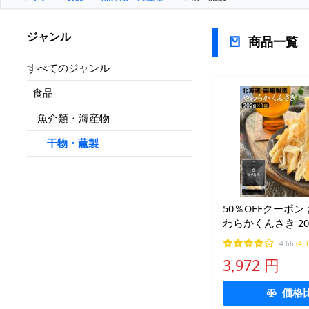
ジャンル
商品一覧
すべてのジャンル
食品
魚介類・海産物
干物・薫製
50％OFFクーポン
わらかくんさき 20
170,740袋突破 
4.66
(4,
造 さきいか 燻製 
3,972 円
寄せ 乾き物 誕生日
存食
価格