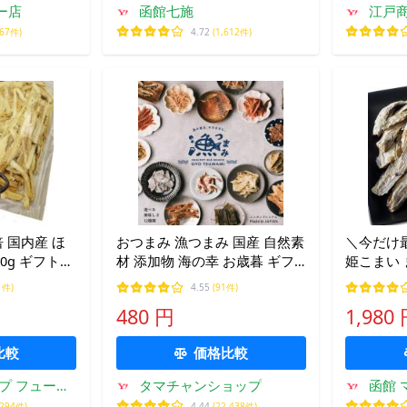
ー店
函館七施
江戸商
967件)
4.72
(1,612件)
倍 国内産 ほ
おつまみ 漁つまみ 国産 自然素
＼今だけ
0g ギフトに
材 添加物 海の幸 お歳暮 ギフ
姫こまい 
ト 魚介 手作り 小分け 鮭 いか
小さな 氷
1件)
4.55
(91件)
するめ 海老 ヘルシー 珍味 酒
コマイ お
480 円
1,980
の肴 高級 酒の肴 12種類から選
カンカイ
べる
比較
価格比較
プ フュージ
タマチャンショップ
函館 
ン
,294件)
4.44
(22,438件)