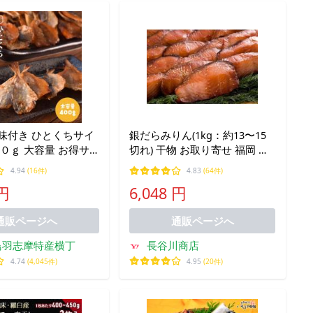
味付き ひとくちサイ
銀だらみりん(1kg：約13〜15
００ｇ 大容量 お得サ
切れ) 干物 お取り寄せ 福岡 贈
 肴 チャック付袋入
答 一夜干し
4.94
(16件)
4.83
(64件)
 円
6,048 円
通販ページへ
通販ページへ
鳥羽志摩特産横丁
長谷川商店
4.74
(4,045件)
4.95
(20件)