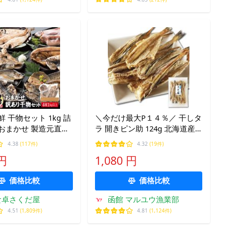
鮮 干物セット 1kg 詰
＼今だけ最大P１４％／ 干しタ
おまかせ 製造元直売
ラ 開きピン助 124g 北海道産
ット干物 乾燥【冷凍
スケトウダラ むき身 食べやす
4.38
(117件)
4.32
(19件)
便】 美味しい贈物 お中元 爆買
い 皮つき むしり たんぱく質
 円
1,080 円
簡単 たたきたら
価格比較
価格比較
食卓さくだ屋
函館 マルユウ漁業部
4.51
(1,809件)
4.81
(1,124件)