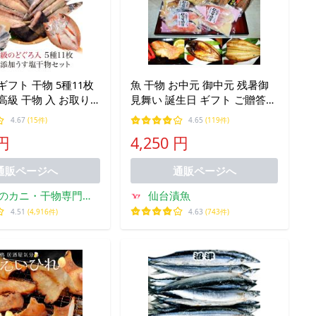
ギフト 干物 5種11枚
魚 干物 お中元 御中元 残暑御
高級 干物 入 お取り
見舞い 誕生日 ギフト ご贈答
ント ((冷凍)) 内祝い
海の恵みグルメ 漬魚・干物セ
4.67
(15件)
4.65
(119件)
 人気 50代 60代 70
ット
 円
4,250 円
通販ページへ
通販ページへ
のカニ・干物専門店
仙台漬魚
越前宝や
4.51
(4,916件)
4.63
(743件)