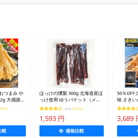
 おつまみ や
ほっけの燻製 300g 北海道産ほ
50％OF
2g 大感謝
っけ使用 ゆうパケット（メー
味 さきいか
北海道 函館製
ル便）発送 代引き不可 くんせ
無料 お取
335件)
4.65
(130件)
珍味 お取り
い
するめ く
1,593 円
3,689
 非常食 保
生日 非常
比較
価格比較