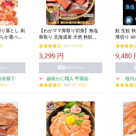
切り落とし 刺
【わがママ骨取り切身】無塩
鮭 生鮭 
ちらか選べる
骨取り 北海道産 天然 秋鮭
厚切り 30
揃い お値打
（30g×20切れ 他）さけ サケ
宗谷 稚内
件)
4.2
(1,465件)
凍
切り身 ポイント利用 爆買
日 プレゼ
3,299 円
9,480
グルメ 贈
ジへ
通販ページへ
特産横丁
越前かに職人 甲羅組
稚内
045件)
4.67
(35,134件)