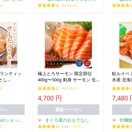
tto
メ
件)
4.4
(455件)
トランティッ
極上とろサーモン 限定部位
鮭ルイベ 漬
とし
400g〜500g 刺身 サーモン 生
水産 北海
食用 送料無料 お中元 爆買
くら イクラ
件)
4.61
(87件)
イント利用
海道物産展
4,700 円
7,480
ら丼 ルイ
ジへ
通販ページへ
oo!ショッピ
まぐろ屋のおもてなし
牡蠣
店
件)
4.66
(1,150件)