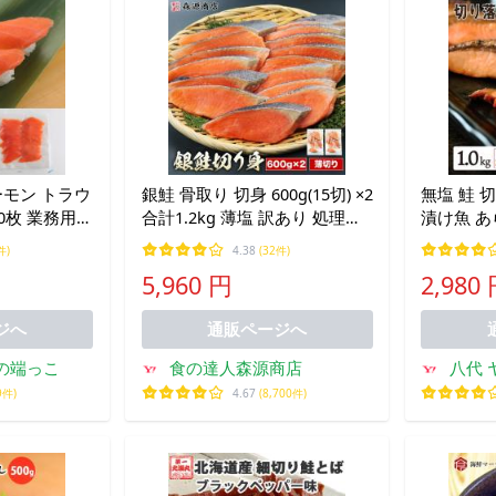
ーモン トラウ
銀鮭 骨取り 切身 600g(15切) ×2
無塩 鮭 
20枚 業務用
合計1.2kg 薄塩 訳あり 処理済
漬け魚 あ
鮮丼 海鮮丼
み チリ産地 さけ しゃけ 鮭 骨
家庭用 送
件)
4.38
(32件)
 爆買
なし 薄切り お弁当 時短
く)
5,960 円
2,980
ジへ
通販ページへ
の端っこ
食の達人森源商店
八代 
9件)
4.67
(8,700件)