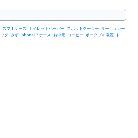
ー
スマホケース
トイレットペーパー
スポットクーラー
サーキュレー
バッグ
みず
iphone17 ケース
お中元
コーヒー
ポータブル電源
トー