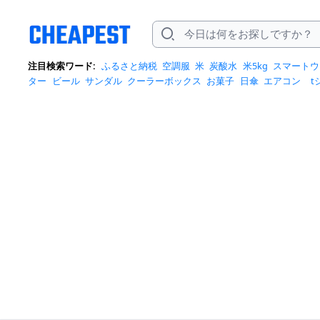
注目検索ワード:
ふるさと納税
空調服
米
炭酸水
米5kg
スマートウ
ター
ビール
サンダル
クーラーボックス
お菓子
日傘
エアコン
t
トバッグ
サンダル レディース
リュック
自転車
掃除機