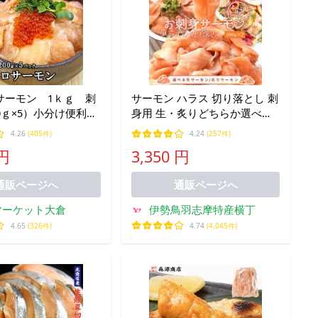
サーモン 1ｋｇ 刺
サーモン ハラス 切り落とし 刺
0ｇ×5）小分け便利
身用 生・炙りどちらか選べる
ン 鮭）【炙り1ｋ
１ｋｇ（５００ｇ×２パック）
4.26
(405件)
4.24
(257件)
サイズ不揃い トロ 生食 送料無
 円
3,350 円
料 冷凍
通販ページへ
通販ページへ
マーケット大倉
伊勢鳥羽志摩特産横丁
4.65
(326件)
4.74
(4,045件)