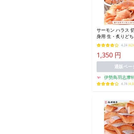
サーモン ハラス 
身用 生・炙りど
５００ｇ サイズ不
4.24
(62
ち品 トロ 生食 冷
1,350 円
通販ペー
伊勢鳥羽志摩
4.74
(4,