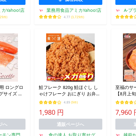
Yahoo!店
業務用食品アミカYahoo!店
A-
729件)
4.77
(3,729件)
身用 ロングロ
鮭フレーク 820g 鮭ほぐし し
至福のサ
グサイズ ギ
ゃけフレーク おにぎり お弁当
【8月上旬
お返し 感謝
お茶漬け チャーハン 大容量 メ
ケ サーモ
4.89
(9件)
サーモン 海
ール便限定 ギフト お取り寄せ
はらす 海
1,980 円
7,960
お中元 御中元
グルメ 食品 ギフト ポイント消
凍食品 爆
化
ジへ
通販ページへ
ーモン専門店
食の達人 お取り寄せグル
越前か