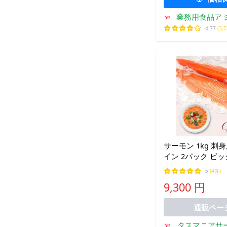
業務用食品アミカ
4.77
(3,
サーモン 1kg 刺
イン 2パック ビッ
フト 贈り物 高級 
5
(4件)
内祝い タスマニア
9,300 円
鮮 鮭 冷凍 爆買 
通販ペー
タスマニアサ