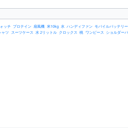
ォッチ
プロテイン
扇風機
米10kg
水
ハンディファン
モバイルバッテリ
シャツ
スーツケース
水 2リットル
クロックス
桃
ワンピース
ショルダー