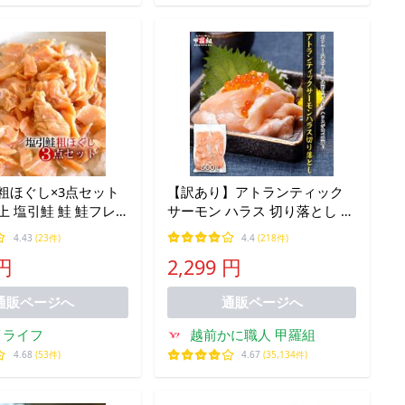
粗ほぐし×3点セット
【訳あり】アトランティック
上 塩引鮭 鮭 鮭フレ
サーモン ハラス 切り落とし た
モンフレーク 鮭ほぐ
っぷり500g サーモン ノルウェ
4.43
(23件)
4.4
(218件)
 鮭茶漬け 鮭おにぎり
ー産 サイズ不揃い 生食可 お刺
 円
2,299 円
同梱不可 日時指定不
身 ポイント利用 爆買
通販ページへ
通販ページへ
イライフ
越前かに職人 甲羅組
4.68
(53件)
4.67
(35,134件)