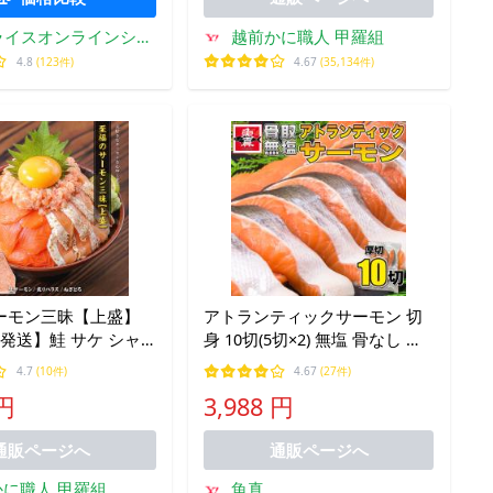
越前かに職人 甲羅組
プライスオンラインショ
ップ
4.67
(35,134件)
4.8
(123件)
ーモン三昧【上盛】
アトランティックサーモン 切
発送】鮭 サケ シャ
身 10切(5切×2) 無塩 骨なし 切
ン さーもん ハラス
り身 さけ 鮭 きりみ 加熱用 お
4.7
(10件)
4.67
(27件)
鮮 グルメ 海産物 冷
徳用 業務用 送料無料 魚真
 円
3,988 円
買
通販ページへ
通販ページへ
に職人 甲羅組
魚真