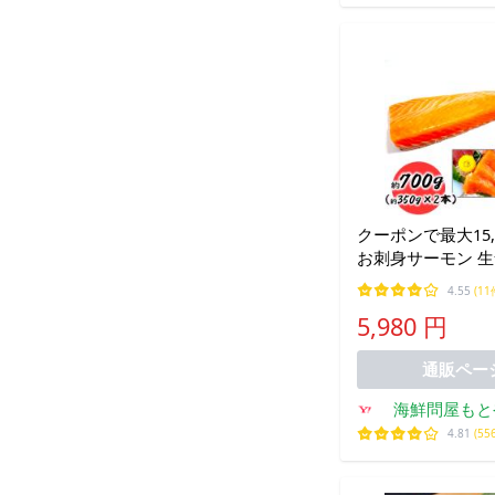
クーポンで最大15,0
お刺身サーモン 
600g~800g 骨
4.55
(11
店でも使われる一
5,980 円
済み お取り寄せ 
プロ愛用 業務用
通販ペー
海鮮問屋もと
ョッピ
4.81
(55