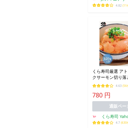
Coco
4.82
(11
くら寿司厳選 ア
クサーモン切り落
(120g×2P) 寿司 さけ 簡単調理
4.63
(56
時短 手軽 丼 ポ
780 円
通販ペー
くら寿司 Yah
ング
4.7
(630