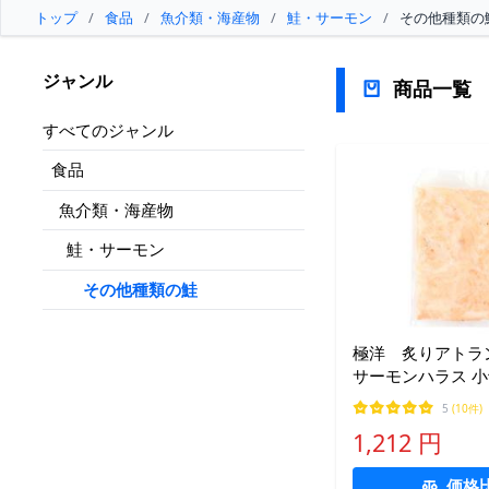
トップ
/
食品
/
魚介類・海産物
/
鮭・サーモン
/
その他種類の
ジャンル
商品一覧
すべてのジャンル
食品
魚介類・海産物
鮭・サーモン
その他種類の鮭
極洋 炙りアトラ
サーモンハラス 小切
5
(10件)
1,212 円
価格