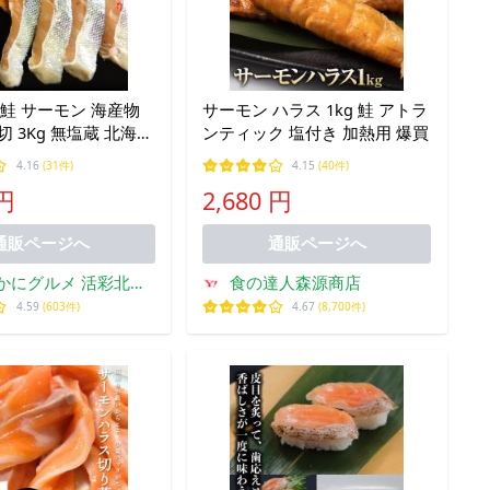
秋鮭 サーモン 海産物
サーモン ハラス 1kg 鮭 アトラ
切 3Kg 無塩蔵 北海道
ンティック 塩付き 加熱用 爆買
 お中元 お歳暮 誕生
4.16
(31件)
4.15
(40件)
ント 内祝い ギフト
 円
2,680 円
り物
通販ページへ
通販ページへ
かにグルメ 活彩北海
食の達人森源商店
道
4.59
(603件)
4.67
(8,700件)