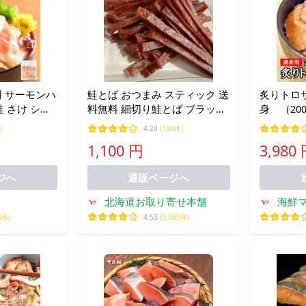
用 サーモンハ
鮭とば おつまみ スティック 送
炙りトロ
鮭 さけ シャ
料無料 細切り鮭とば ブラック
身 （20
イス はざい
ペッパー味 １3０ｇ さけとば
（サーモ
)
4.28
(130件)
材 トロ 大
鮭
ｇ】
1,100 円
3,980
600
ジへ
通販ページへ
北海道お取り寄せ本舗
海鮮
5件)
4.53
(3,085件)