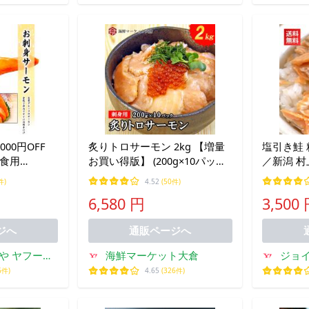
00円OFF
炙りトロサーモン 2kg 【増量
塩引き鮭 
生食用
お買い得版】 (200g×10パック)
／新潟 村
なしロイン 料理
個包装 サーモン 刺身 鮭 訳あ
ーク サー
件)
4.52
(50件)
品 真空処理
り 業務用 冷凍
し 鮭弁当
6,580 円
3,500
食品 冷凍便
メール便 
可
ジへ
通販ページへ
や ヤフーシ
海鮮マーケット大倉
ジョ
ング店
6件)
4.65
(326件)