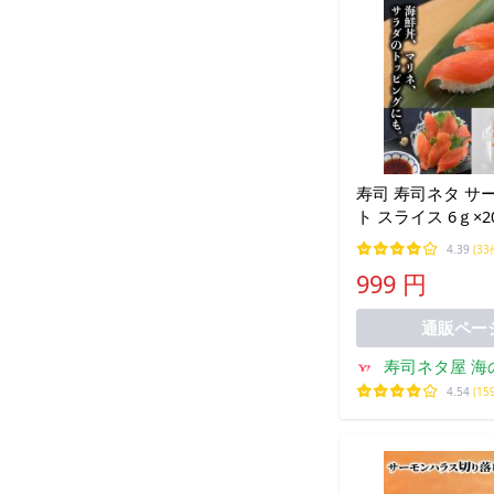
寿司 寿司ネタ サ
ト スライス 6ｇ×
生食用 刺身用 海
4.39
(33
サラダ 手巻き寿司
999 円
通販ペー
寿司ネタ屋 海
4.54
(15