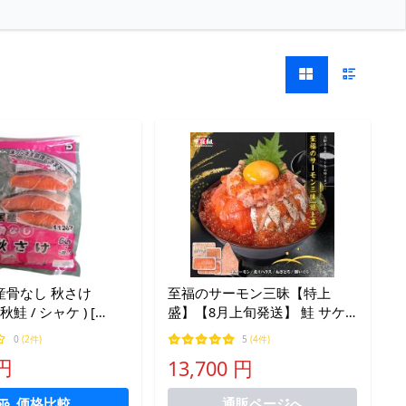
産骨なし 秋さけ
至福のサーモン三昧【特上
 秋鮭 / シャケ ) [
盛】【8月上旬発送】 鮭 サケ
シャケ サーモン さーもん ハラ
0
(2件)
5
(4件)
ス はらす いくら イクラ 冷凍
 円
13,700 円
食品 爆買
価格比較
通販ページへ