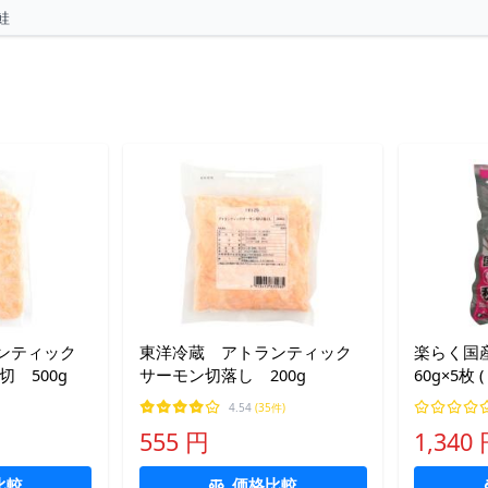
鮭
ンティック
東洋冷蔵 アトランティック
楽らく国
 500g
サーモン切落し 200g
60g×5枚 (
1132056 ]
4.54
(35件)
555 円
1,340
比較
価格比較