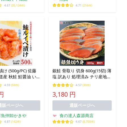
4.67
(35,134件)
4.71
(216件)
け (500g/PC) 佐藤
銀鮭 骨取り 切身 600g(15切) 薄
道産 秋鮭 鮭醤油 い
塩 訳あり 処理済み チリ産地
 鮭 刺身 kakiya 北
さけ しゃけ 鮭 骨なし 薄切り
4.59
(59件)
4.57
(30件)
 人気No.１ 鮭いく
お弁当 時短
 円
3,180 円
ベ漬
通販ページへ
通販ページへ
鮮魚仲卸かきや
食の達人森源商店
4.87
(142件)
4.67
(8,700件)