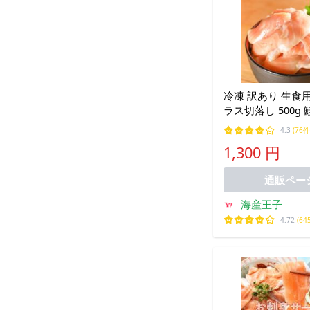
冷凍 訳あり 生食
ラス切落し 500g 
ケ さーもん スラ
4.3
(76件
切れ端 わけあり 端
1,300 円
トロ 脂 6209388
通販ペー
海産王子
4.72
(64