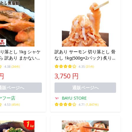
切り落とし 1kg シャケ
訳あり サーモン 切り落とし 骨
ら 訳あり まかない
なし 1kg(500g×2パック) 炙り
料無料(一部地域を除
ハラス 規格外 刺身 鮭 冷凍
4.38
(34件)
4.35
(31件)
 円
3,750 円
通販ページへ
通販ページへ
ヤフー店
BAYU STORE
4.53
(45件)
4.71
(1,847件)