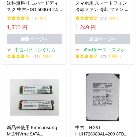
送料無料 中古ハードディ
スマホ用 スマートフォン
スク 中古HDD 500GB 2.5
冷却ファン 冷却 ファン ス
インチ 7mm 中古ノートパ
マホクーラー 携帯電話 発
4.2
(10件)
4.19
(149件)
ソコン用 SATA HDD ハー
熱対策 熱対策 バッテリー
1,500 円
1,249 円
ドディスク 【中古パソコ
内蔵 iPhone Android 爆買
ンパーツ PCパーツ】
通販ページへ
通販ページへ
中古パソコンくじらや-
iPadケース・スマホ用
Yahoo!ショッピング店
品の方丈ストア
4.62
(1,238件)
4.76
(2,493件)
新品未使用 Kimcunsung
中古 HGST
M.2/NVme SATA
HUH728080AL4200 8TB