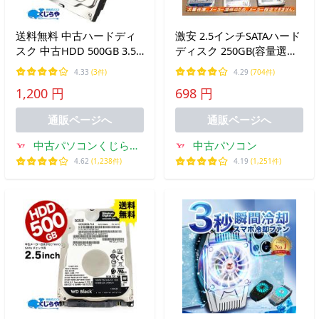
送料無料 中古ハードディ
激安 2.5インチSATAハード
スク 中古HDD 500GB 3.5
ディスク 250GB(容量選べ
インチ 20mm 中古デスク
ます) HDD 内蔵 美品 安心
4.33
(3件)
4.29
(704件)
トップパソコン用 SATA ハ
保証付 5400rpm メーカー
1,200 円
698 円
ードディスク 【中古パソ
混在 中古 送料無料
コンパーツ PCパーツ】
通販ページへ
通販ページへ
中古パソコンくじらや-
中古パソコン
Yahoo!ショッピング店
4.62
(1,238件)
4.19
(1,251件)