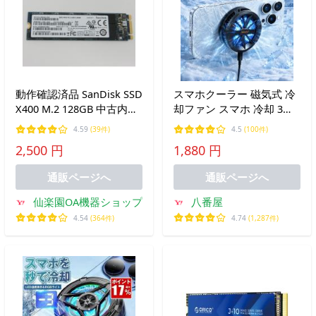
動作確認済品 SanDisk SSD
スマホクーラー 磁気式 冷
X400 M.2 128GB 中古内蔵
却ファン スマホ 冷却 3秒
M.2 SSD128G＆m.2
急速冷却 ペルチェ素子 半
4.59
(39件)
4.5
(100件)
SSD256GB 健康状態正常/
導体 マグネットパッド付
2,500 円
1,880 円
フォーマット済
き USB給電 スマホ散熱器
静音 軽量 小型 多機種対応
通販ページへ
通販ページへ
仙楽園OA機器ショップ
八番屋
4.54
(364件)
4.74
(1,287件)