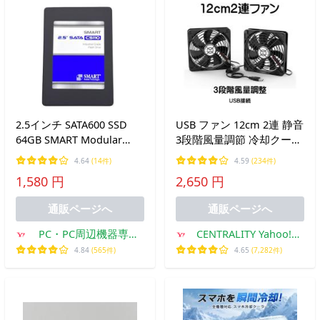
2.5インチ SATA600 SSD
USB ファン 12cm 2連 静音
64GB SMART Modular
3段階風量調節 冷却クーラ
Technologies CS110 3D
ー 小型 USB 扇風機 PC 冷
4.64
(14件)
4.59
(234件)
NAND TLC 内蔵SSD 耐久
却ファン ボールベアリン
1,580 円
2,650 円
性 新品バルク品
グモータ採用 5V 長寿命 ダ
ブル 送風機 薄型
通販ページへ
通販ページへ
PC・PC周辺機器専門
CENTRALITY Yahoo!シ
店 港未来ベストアE
ョッピング店
4.84
(565件)
4.65
(7,282件)