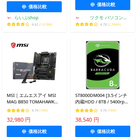
価格比較
価格比較
らいぶshop
ツクモ パソコン
Yahoo!店
4.62
(1,610件)
4.78
(2,706件)
MSI｜エムエスアイ MSI
ST8000DM004 [3.5インチ
MAG B850 TOMAHAWK
内蔵HDD / 8TB / 5400rpm
MAX WIFI マザーボード
/ BarraCudaシリーズ / 国
4.79
(14件)
4.76
(74件)
MAG B850 TOMAHAWK
内正規代理店品]
32,980 円
38,540 円
MAX WIFI 返品種別B
価格比較
価格比較