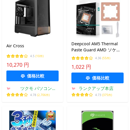
Deepcool AM5 Thermal
Air Cross
Paste Guard AMD ソケッ
トAM5専用 グリスガード
4.5
(10件)
4.36
(55件)
銅製 R-AM5TPG-CUNNAN-
10,270 円
1,022 円
G FN1948
価格比較
価格比較
ツクモ パソコン
ランクアップ本店
Yahoo!店
4.78
(2,706件)
4.73
(375件)