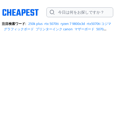
注目検索ワード:
250k plus
rtx 5070ti
ryzen 7 9800x3d
rtx5070ti コジマ
グラフィックボード
プリンターインク canon
マザーボード
5070
ti
9060xt 16gb
ddr4 3200 16gb so dimm samsung
geforce rtx
5070ti
tuf gaming b760-plus wifi d4
スマホクーラー
ハードディスク
2tb hdd
9070xt 16gb
b550m pro-a
core ultra
core ultra 7 270k
plus
ddr5 dimm
msi z590
pc ファン
rtx 5070 ti
rx 9070 xt 16gb
tuf
gaming b650e-plus wifi
tuf gaming b850-btf wifi w
インテル12世代
グ
ラボ
ノートpc 冷却
メモリ16gb
内蔵hdd
玄人志向
簡易水冷 240mm
簡易水冷クーラー
1200w 電源
16gb ddr4-2666
1tb hdd 25
2tb hdd
35
2tb sata
5070ti rtx