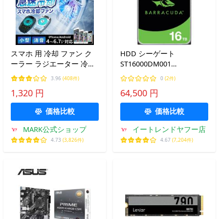
スマホ 用 冷却 ファン ク
HDD シーゲート
ーラー ラジエーター 冷却
ST16000DM001
クーラー 携帯電話 静音 発
[BarraCuda（16TB HDD
3.96
(408件)
0
(2件)
熱対策 USB 給電式 伸縮式
3.5インチ SATA 6G
1,320 円
64,500 円
バッテリー内蔵 iphone
7200rpm 512MB）]
Android
価格比較
価格比較
MARK公式ショップ
イートレンドヤフー店
4.73
(3,826件)
4.67
(7,204件)