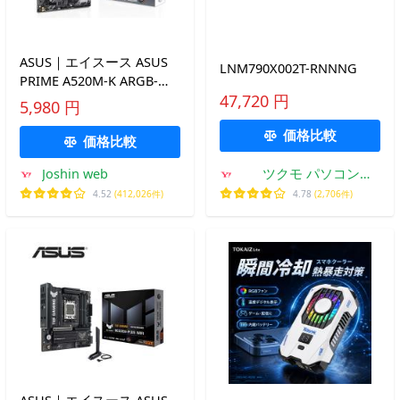
ASUS｜エイスース ASUS
LNM790X002T-RNNNG
PRIME A520M-K ARGB-
CSM マザーボード PRIME
47,720 円
5,980 円
A520M-K ARGB-CSM 返品
価格比較
種別B
価格比較
Joshin web
ツクモ パソコン
Yahoo!店
4.52
(412,026件)
4.78
(2,706件)
ASUS｜エイスース ASUS