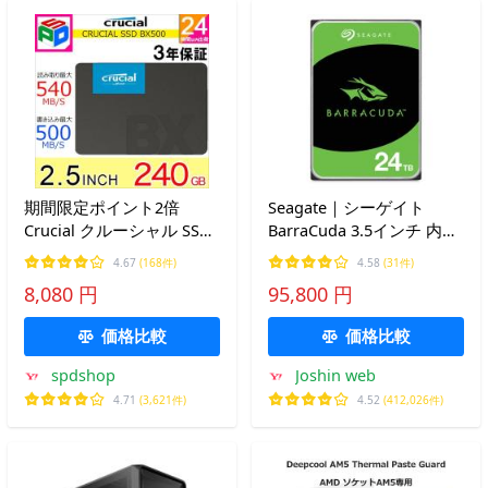
期間限定ポイント2倍
Seagate｜シーゲイト
Crucial クルーシャル SSD
BarraCuda 3.5インチ 内蔵
240GB BX500 SATA
ハードディスク 24TB
4.67
(168件)
4.58
(31件)
6.0Gb/s 内蔵2.5インチ
SATA6Gb/ s キャッシュ
8,080 円
95,800 円
7mm グローバルパッケー
512MB 7200RPM CMR
ジ 3年保証 翌日配達送料
ST24000DM001 返品種別B
価格比較
価格比較
無料 並行輸入品
spdshop
Joshin web
4.71
(3,621件)
4.52
(412,026件)