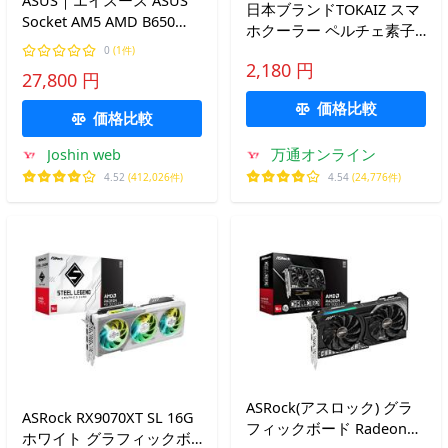
日本ブランドTOKAIZ スマ
Socket AM5 AMD B650
ホクーラー ペルチェ素子
MicroATX WiFi+Bluetooth
スマホ冷却ファン コード
0
(1件)
モジュール付属 マザーボ
2,180 円
レス 2500mAh 半導体冷却
27,800 円
ード TUF GAMING
3段階 温度表示 クリップ
B650EM-PLUS WIFI 返品種
価格比較
式 X136
価格比較
別B
Joshin web
万通オンライン
4.52
(412,026件)
4.54
(24,776件)
ASRock(アスロック) グラ
ASRock RX9070XT SL 16G
フィックボード Radeon
ホワイト グラフィックボ