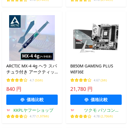
ARCTIC MX-4 4g ヘラ スパ
B850M GAMING PLUS
チュラ付き アークティッ
WIFI6E
ク MX4 グリス グリース
4.7
(50件)
4.67
(3件)
熱伝導グリス サーマルコ
840 円
21,780 円
ンパウンド ペースト シリ
コングリス CPU 冷却グリ
価格比較
価格比較
ス
KKPLヤフーショップ
ツクモ パソコン
Yahoo!店
4.77
(1,979件)
4.78
(2,706件)