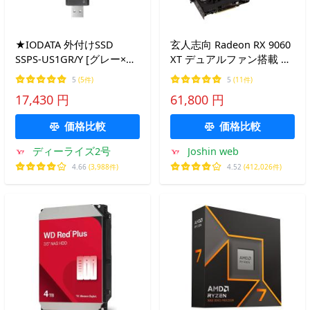
★IODATA 外付けSSD
玄人志向 Radeon RX 9060
SSPS-US1GR/Y [グレー×ブ
XT デュアルファン搭載 グ
ラック][容量：1000GB イ
ラフィックボード (16GB)
5
(5件)
5
(11件)
ンターフェイス：USB3.2
RD-RX9060XT-E16GB/ DF
17,430 円
61,800 円
Gen2 Type-A 読込速度：
返品種別B
500MB/s]【SSD】【送料無
価格比較
価格比較
料】
ディーライズ2号
Joshin web
4.66
(3,988件)
4.52
(412,026件)