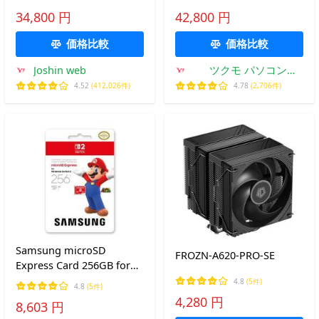
100000926WOF 返品種別B
34,800 円
42,800 円
価格比較
価格比較
Joshin web
ツクモ パソコン
Yahoo!店
4.52
(412,026件)
4.78
(2,706件)
Samsung microSD
FROZN-A620-PRO-SE
Express Card 256GB for
Nintendo Switch 2 BEE-A-
4.8
(5件)
4.8
(5件)
SD01B
4,280 円
8,603 円