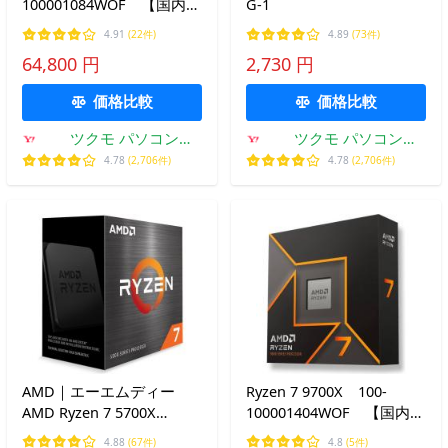
100001084WOF 【国内正
G-1
規品】
4.91
(22件)
4.89
(73件)
64,800 円
2,730 円
価格比較
価格比較
ツクモ パソコン
ツクモ パソコン
Yahoo!店
Yahoo!店
4.78
(2,706件)
4.78
(2,706件)
AMD｜エーエムディー
Ryzen 7 9700X 100-
AMD Ryzen 7 5700X
100001404WOF 【国内正
BOX(国内正規品) 100-
規品】
4.88
(67件)
4.8
(5件)