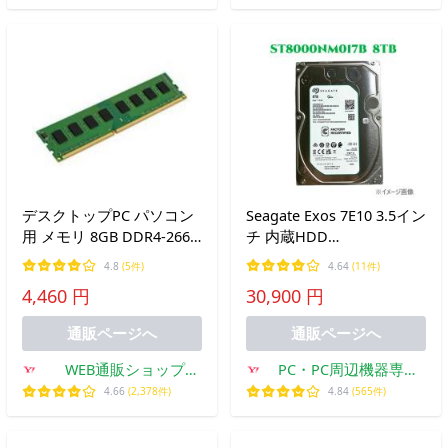
デスクトップPC パソコン
Seagate Exos 7E10 3.5イン
用 メモリ 8GB DDR4-2666
チ 内蔵HDD
PC4-21300 中古 動作確認
ST8000NM017B 8TB
4.8
(5件)
4.64
(11件)
済み 各種メーカー
SATA600 512e 256MB
4,460 円
30,900 円
7200rpm エンタープライ
ズ メーカーリファービッ
通販ページへ
通販ページへ
シュ 180日間保証【整備済
み品】
WEB通販ショップ
PC・PC周辺機器専門
GENO Yahoo!店
店 港未来ベストアE
4.66
(2,378件)
4.84
(565件)