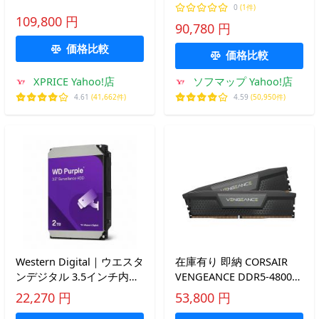
RX 9060 XT Challenger
ード
0
(1件)
16G OC RX9060XT CL
109,800 円
90,780 円
16GO ［Radeon RXシリー
ズ /16GB］ [振込不可][代
価格比較
価格比較
引不可]
XPRICE Yahoo!店
ソフマップ Yahoo!店
4.61
(41,662件)
4.59
(50,950件)
Western Digital｜ウエスタ
在庫有り 即納 CORSAIR
ンデジタル 3.5インチ内蔵
VENGEANCE DDR5-4800
ハードディスク WD
32GB (16GB×2) CL40 Intel
22,270 円
53,800 円
Purple 監視システム用 ハ
XMP 3.0対応 ブラック