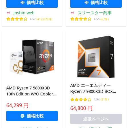
ードディスクドライブ 2TB
CMK32GX5M2A4800C40
価格比較
価格比較
WD23PURZ 返品種別B
Joshin web
スリースター商事
4.52
(412,026件)
4.55
(67件)
AMD エーエムディー
AMD Ryzen 7 5800X3D
Ryzen 7 9800X3D BOX
10th Edition W/O Cooler
【国内正規品】
100-100000651POF
4.94
(31件)
64,299 円
64,800 円
価格比較
通販ページへ