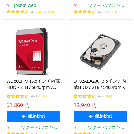
Joshin web
ツクモ パソコン
Yahoo!店
4.52
(412,026件)
4.78
(2,706件)
WD80EFPX [3.5インチ内蔵
DT02ABA200 [3.5インチ内
HDD / 8TB / 5640rpm /
蔵HDD / 2TB / 5400rpm /
256MBキャッシュ / WD
DTシリーズ / 国内サポー
4.71
(17件)
4.7
(30件)
Red Plusシリーズ / 国内正
ト対応]
51,860 円
12,940 円
規代理店品]
価格比較
価格比較
ツクモ パソコン
ツクモ パソコン
Yahoo!店
Yahoo!店
4.78
(2,706件)
4.78
(2,706件)