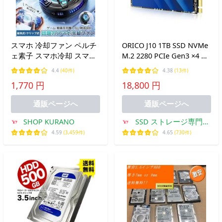
スマホ 冷却ファン ペルチ
ORICO J10 1TB SSD NVMe
ェ素子 スマホ冷却 スマー
M.2 2280 PCIe Gen3 ×4 内
トフォン 冷却 強力 クーラ
蔵SSD PCIe3.0 3D NAND
4.4
(40件)
4.38
(13件)
ー 磁気 クリップ式 マグネ
Flash デスクトップパソコ
1,770 円
18,800 円
ット iphone Android スマ
ン ノートPC ストレージ増
ホクーラー 熱対策 小型 軽
設 拡張 当店1年保証 並行
通販ページへ
通販ページへ
量
輸入品
SHOP KURANO
SSD ストレージ専門店
SUNEASTストア
4.59
(3,459件)
4.65
(730件)