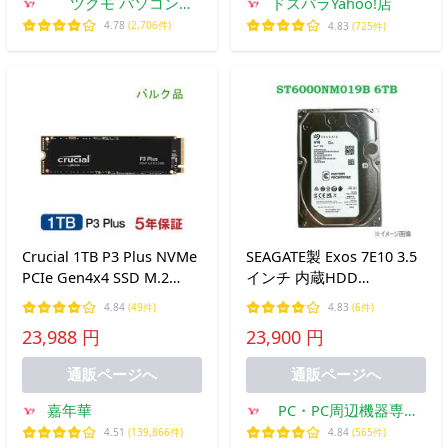
ツクモ パソコン
ドスパラYahoo!店
Yahoo!店
4.78
(2,706件)
4.83
(725件)
Crucial 1TB P3 Plus NVMe
SEAGATE製 Exos 7E10 3.5
PCIe Gen4x4 SSD M.2
インチ 内蔵HDD
2280 R:5000MB/s
ST6000NM019B 6TB
4.84
(49件)
4.83
(6件)
W:3600MB/s
256MB 7200rpm SATA600
23,988 円
23,900 円
CT1000P3PSSD8 5年保
エンタープライズモデル
証・翌日配達 企業向けバ
メーカーリファービッシュ
通販ページへ
通販ページへ
ルクMC8013P3P-EB
180日間保証【整備済み
品】
嘉年華
PC・PC周辺機器専門
店 港未来ベストアE
4.51
(139,866件)
4.84
(565件)