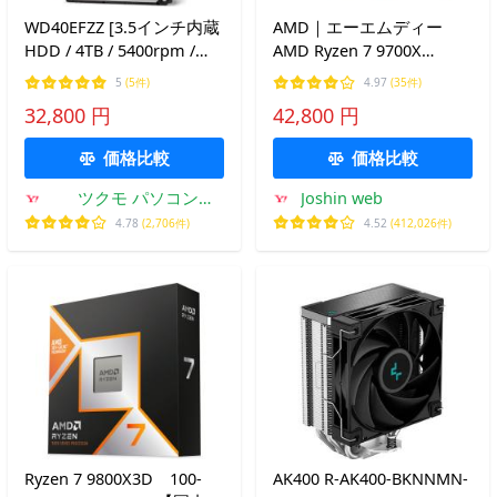
WD40EFZZ [3.5インチ内蔵
AMD｜エーエムディー
HDD / 4TB / 5400rpm /
AMD Ryzen 7 9700X
128MBキャッシュ / WD
BOX(国内正規品) 100-
5
(5件)
4.97
(35件)
Red Plusシリーズ / 国内正
100001404WOF 返品種別B
32,800 円
42,800 円
規代理店品]
価格比較
価格比較
ツクモ パソコン
Joshin web
Yahoo!店
4.78
(2,706件)
4.52
(412,026件)
Ryzen 7 9800X3D 100-
AK400 R-AK400-BKNNMN-