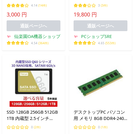
SSD128GB 大量在庫
SAS 3.5インチ エンタープ
4.14
(14件)
3
(3件)
ライズHDD サーバーハ
3,000 円
19,800 円
ードディスク サーバー用
7200RPM 高耐久モデル
通販ページへ
通販ページへ
仙楽園OA機器ショップ
PCショップSRE
4.54
(364件)
4.65
(553件)
SSD 128GB 256GB 512GB
デスクトップPC パソコン
1TB 内蔵型 2.5インチ
用 メモリ 8GB DDR4-2400
7mm 3D NAND採用
PC4-19200 中古 動作確認
0
(2件)
0
(1件)
SATAIII 6Gb/s PS4検証済み
済み 各種メーカー