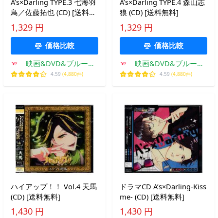
A’s×Darling TYPE.3 七海羽
A’s×Darling TYPE.4 森山志
鳥／佐藤拓也 (CD) [送料無
狼 (CD) [送料無料]
料]
1,329 円
1,329 円
価格比較
価格比較
映画&DVD&ブルーレ
映画&DVD&ブルーレ
イならSORA
イならSORA
4.59
(4,880件)
4.59
(4,880件)
ハイアップ！！ Vol.4 天馬
ドラマCD A’s×Darling-Kiss
(CD) [送料無料]
me- (CD) [送料無料]
1,430 円
1,430 円