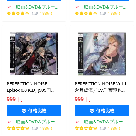
映画&DVD&ブルーレ
映画&DVD&ブルーレ
イならSORA
イならSORA
4.59
(4,880件)
4.59
(4,880件)
PERFECTION NOISE
PERFECTION NOISE Vol.1
Episode.0 (CD) [999円
倉月成海／CV.千葉翔也
SALE][送料無料]
(CD) [999円SALE][送料無
999 円
999 円
料]
価格比較
価格比較
映画&DVD&ブルーレ
映画&DVD&ブルーレ
イならSORA
イならSORA
4.59
(4,880件)
4.59
(4,880件)