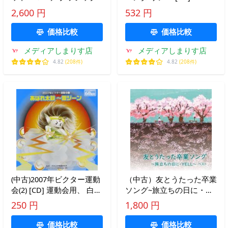
でおどろう [CD] 運動会用
2,600 円
532 円
価格比較
価格比較
メディアしまりす店
メディアしまりす店
4.82
(208件)
4.82
(208件)
(中古)2007年ビクター運動
（中古）友とうたった卒業
会(2) [CD] 運動会用、 白神
ソング~旅立ちの日に・
直子、 藤みち子、 岡部幸
YELL~ ベスト キング・ベ
250 円
1,800 円
恵、 杉本智孝、 くにたけ
スト・セレクト・ライブラ
みゆき、 武花千草、 林恵
リー2021 [CD] VA
価格比較
価格比較