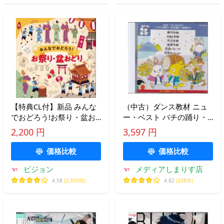
【特典CL付】新品 みんな
（中古）ダンス教材 ニュ
でおどろう!お祭り・盆お
ー・ベスト バチの踊り・
どり / (CD) COCJ42271-SK
花笠踊り・総踊り [CD] 子
2,200 円
3,597 円
門真人? 大野徹也? 杉並児
童合唱団
価格比較
価格比較
ピジョン
メディアしまりす店
4.58
(2,350件)
4.82
(208件)