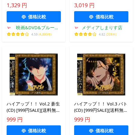
ト・セレクト・ライブラリ
1,329 円
3,019 円
ー2021 [CD] VA
価格比較
価格比較
映画&DVD&ブルーレ
メディアしまりす店
イならSORA
4.59
(4,880件)
4.82
(208件)
ハイアップ！！ Vol.2 蒼生
ハイアップ！！ Vol.3 バト
(CD) [999円SALE][送料無
(CD) [999円SALE][送料無
料]
料]
999 円
999 円
価格比較
価格比較