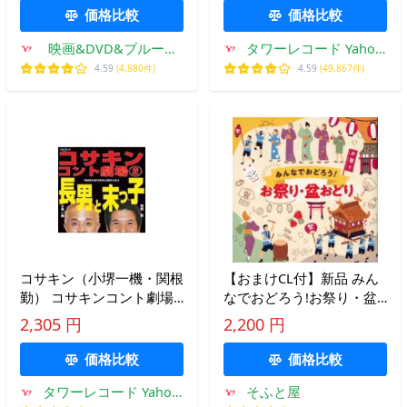
価格比較
価格比較
映画&DVD&ブルーレ
タワーレコード Yahoo!
イならSORA
店
4.59
(4,880件)
4.59
(49,867件)
コサキン（小堺一機・関根
【おまけCL付】新品 みん
勤） コサキンコント劇場
なでおどろう!お祭り・盆
(2) 長男と末っ子 CD
おどり / (CD) COCJ42271-
2,305 円
2,200 円
SK
価格比較
価格比較
タワーレコード Yahoo!
そふと屋