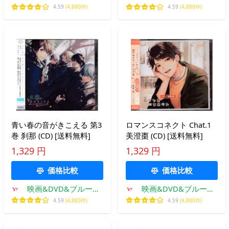
イならSORA
イならSORA
4.59
(4,880件)
4.59
(4,880件)
青い春の音がきこえる 第3
ロマンスコネクト Chat.1
巻 刹那 (CD) [送料無料]
美澄棗 (CD) [送料無料]
1,329 円
1,329 円
価格比較
価格比較
映画&DVD&ブルーレ
映画&DVD&ブルーレ
イならSORA
イならSORA
4.59
(4,880件)
4.59
(4,880件)