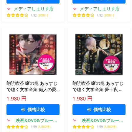
子 小高桂子
メディアしまりす店
メディアしまりす店
4.82
(208件)
4.82
(208件)
朗読喫茶 噺の籠 あらすじ
朗読喫茶 噺の籠 あらすじ
で聴く文学全集 痴人の愛
で聴く文学全集 夢十夜 刺
／墨東綺譚／破戒 アニメ
青 夜叉ヶ池 アニメイト限
1,980 円
1,980 円
イト限定盤 (CD) [送料無
定盤 ／ 立花慎之介、安元
料]【今月のSALE ポイント
洋貴、神尾晋一郎 (CD) [送
価格比較
価格比較
3倍】
料無料]
映画&DVD&ブルーレ
映画&DVD&ブルーレ
イならSORA
イならSORA
4.59
(4,880件)
4.59
(4,880件)