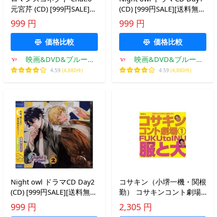
元宮芹 (CD) [999円SALE]
(CD) [999円SALE][送料無
[送料無料]
料]
999 円
999 円
価格比較
価格比較
映画&DVD&ブルーレ
映画&DVD&ブルーレ
イならSORA
イならSORA
4.59
(4,880件)
4.59
(4,880件)
Night owl ドラマCD Day2
コサキン（小堺一機・関根
(CD) [999円SALE][送料無
勤） コサキンコント劇場
料]
（1） 服と犬 CD
999 円
2,305 円