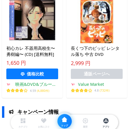
初心カレ 不器用高校生〜
長くつ下のピッピ レンタ
勇樹編〜 (CD) [送料無料]
ル落ち 中古 DVD
1,650 円
2,999 円
価格比較
通販ページへ
Value Market
映画&DVD&ブルーレ
イならSORA
4.8
(732件)
4.59
(4,880件)
キャンペーン情報
トップ
カテゴリ
お気に入り
履歴
アプリ