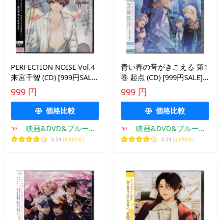
PERFECTION NOISE Vol.4
青い春の音がきこえる 第1
来宮千智 (CD) [999円SALE]
巻 起点 (CD) [999円SALE]
[送料無料]
[送料無料]
999 円
999 円
価格比較
価格比較
映画&DVD&ブルーレ
映画&DVD&ブルーレ
イならSORA
イならSORA
4.59
(4,880件)
4.59
(4,880件)