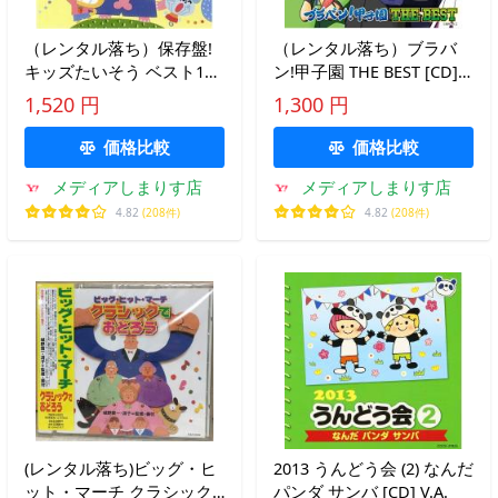
（レンタル落ち）保存盤!
（レンタル落ち）ブラバ
キッズたいそう ベスト12
ン!甲子園 THE BEST [CD]
[CD] VA
オムニバス(クラシック) ヴ
1,520 円
1,300 円
ァン・マッコイ 堀幸起 小
島里美 山里佐和子 小林里
価格比較
価格比較
美
メディアしまりす店
メディアしまりす店
4.82
(208件)
4.82
(208件)
(レンタル落ち)ビッグ・ヒ
2013 うんどう会 (2) なんだ
ット・マーチ クラシック
パンダ サンバ [CD] V.A.