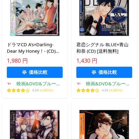
ドラマCD A’s×Darling-
君恋シグナル BLUE×青山
Dear My Honey！- (CD)
和恭 (CD) [送料無料]
[送料無料] ポイント 10倍
1,980 円
1,430 円
SALE
価格比較
価格比較
映画&DVD&ブルーレ
映画&DVD&ブルーレ
イならSORA
イならSORA
4.59
(4,880件)
4.59
(4,880件)