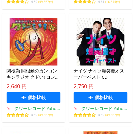
店
4.59
(49,867件)
4.61
(16,544件)
関根勤 関根勤のカンコン
ナイツ ナイツ爆笑漫才ス
キンラジオ クドい! コント
ーパーベスト CD
CD〜オスの欲望〜 CD
2,640 円
2,750 円
価格比較
価格比較
タワーレコード Yahoo!
タワーレコード Yahoo!
店
店
4.59
(49,867件)
4.59
(49,867件)