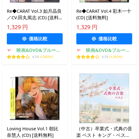
Re◆CARAT Vol.3 如月晶良
Re◆CARAT Vol.4 彩木一十
／CV.田丸篤志 (CD) [送料
(CD) [送料無料]
無料]
1,329 円
1,329 円
価格比較
価格比較
映画&DVD&ブルーレ
映画&DVD&ブルーレ
イならSORA
イならSORA
4.59
(4,880件)
4.59
(4,880件)
Loving House Vol.1 朝比
（中古）卒業式・式典の音
奈慧人 (CD) [送料無料]
楽 ベスト キング・ベス