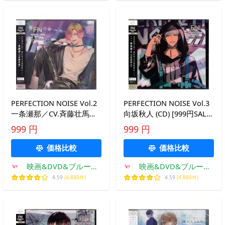
PERFECTION NOISE Vol.2
PERFECTION NOISE Vol.3
一条瀬那／CV.斉藤壮馬
向坂秋人 (CD) [999円SALE]
(CD) [999円SALE][送料無
[送料無料]
999 円
999 円
料]
価格比較
価格比較
映画&DVD&ブルーレ
映画&DVD&ブルーレ
イならSORA
イならSORA
4.59
(4,880件)
4.59
(4,880件)