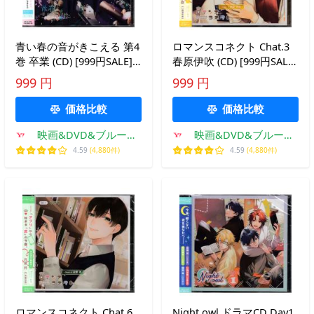
青い春の音がきこえる 第4
ロマンスコネクト Chat.3
巻 卒業 (CD) [999円SALE]
春原伊吹 (CD) [999円SALE]
[送料無料]
[送料無料]
999 円
999 円
価格比較
価格比較
映画&DVD&ブルーレ
映画&DVD&ブルーレ
イならSORA
イならSORA
4.59
(4,880件)
4.59
(4,880件)
ロマンスコネクト Chat.6
Night owl ドラマCD Day1