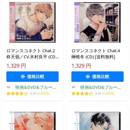
ロマンスコネクト Chat.2
ロマンスコネクト Chat.4
柊天嶺／CV.木村良平 (CD)
榊稚冬 (CD) [送料無料]
[送料無料]
1,329 円
1,329 円
価格比較
価格比較
映画&DVD&ブルーレ
映画&DVD&ブルーレ
イならSORA
イならSORA
4.59
(4,880件)
4.59
(4,880件)