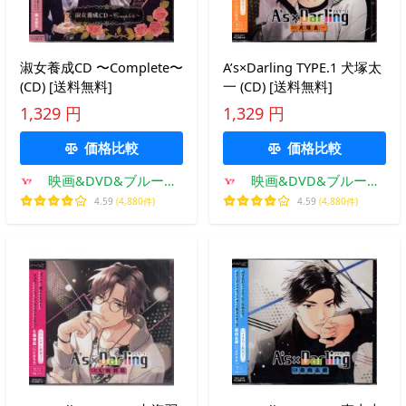
淑女養成CD 〜Complete〜
A’s×Darling TYPE.1 犬塚太
(CD) [送料無料]
一 (CD) [送料無料]
1,329 円
1,329 円
価格比較
価格比較
映画&DVD&ブルーレ
映画&DVD&ブルーレ
イならSORA
イならSORA
4.59
(4,880件)
4.59
(4,880件)