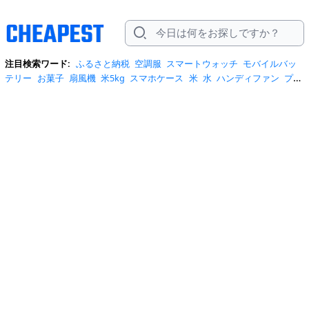
注目検索ワード:
ふるさと納税
空調服
スマートウォッチ
モバイルバッ
テリー
お菓子
扇風機
米5kg
スマホケース
米
水
ハンディファン
プロ
テイン
サーキュレーター
tシャツ
ビール
エアコン
サンダル
日傘
米
10kg
ノートパソコン
炭酸水
スーツケース
ショルダーバッグ
リュッ
ク
ワンピース
トイレットペーパー
スニーカー
テレビ
ネッククーラー
カラコン
クーラーボックス
サンシェード
イヤホン
自転車
スポットク
ーラー
トートバッグ
ポータブル電源
冷蔵庫
アイス