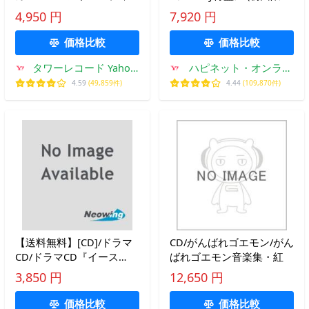
カバーコレクション
【CD+Blu-ray】
4,950 円
7,920 円
Vol.11＜通常盤＞ CD ※特
典あり
価格比較
価格比較
タワーレコード Yahoo!
ハピネット・オンライ
店
ンYahoo!ショッピング
4.59
(49,859件)
4.44
(109,870件)
店
【送料無料】[CD]/ドラマ
CD/がんばれゴエモン/がん
CD/ドラマCD『イース
ばれゴエモン音楽集・紅
Ancient Ys Vanished』
3,850 円
12,650 円
価格比較
価格比較