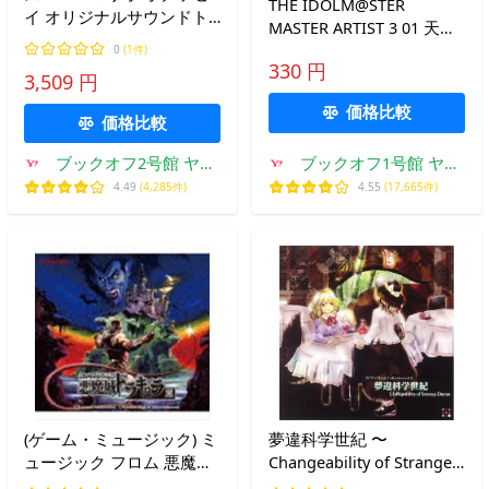
THE IDOLM@STER
イ オリジナルサウンドト
MASTER ARTIST 3 01 天海
ラック/(ゲーム・ミュージ
春香/天海春香(CV:中村繪
0
(1件)
ック)
330 円
里子)
3,509 円
価格比較
価格比較
ブックオフ2号館 ヤフ
ブックオフ1号館 ヤフ
ーショッピング店
ーショッピング店
4.49
(4,285件)
4.55
(17,665件)
(ゲーム・ミュージック) ミ
夢違科学世紀 〜
ュージック フロム 悪魔城
Changeability of Strange
ドラキュラ 黒 [CD]
Dream. / 上海アリス幻樂