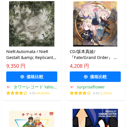
NieR:Automata / NieR
CD/坂本真綾/
Gestalt &amp; Replicant
『Fate/Grand Order』 主
Original Soundtrack Vinyl
題歌ベストアルバム 余韻
9,350 円
4,208 円
Set ＜Reconstructed
(2CD+Blu-ray) (歌詞付) (初
Edition＞＜クリア・ヴァ
回限定盤)
価格比較
価格比較
LP
タワーレコード Yahoo!
surpriseflower
店
4.59
(49,859件)
4.59
(3,295件)