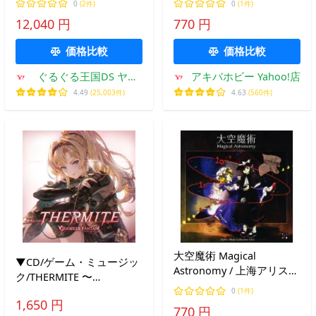
0
(2件)
0
(1件)
団
12,040 円
770 円
価格比較
価格比較
ぐるぐる王国DS ヤフ
アキバホビー Yahoo!店
ー店
4.49
(25,003件)
4.63
(560件)
大空魔術 Magical
▼CD/ゲーム・ミュージッ
Astronomy / 上海アリス幻
ク/THERMITE 〜
樂団
GRANBLUE FANTASY〜
0
(1件)
1,650 円
770 円