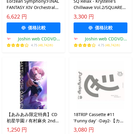
Eorzean Symphony:FINAL
SQ Relax - Krystelle's
FANTASY XIV Orchestral
Chillwave Vol.2/SQUARE
Album Vol.4/祖堅正慶[Blu-
ENIX MUSIC[CD]【返品種
6,622 円
3,300 円
ray]【返品種別A】
別A】
価格比較
価格比較
Joshin web CDDVD
Joshin web CDDVD
Yahoo!店
Yahoo!店
4.75
(48,742件)
4.75
(48,742件)
【あみあみ限定特典】CD
18TRIP Cassette #11
初星学園 / 有村麻央 2nd
’Funny day’ -Day2-【カセ
Single「Feel Jewel
ットテープ】[ETC]【返品
1,250 円
3,080 円
Dream」[バンダイナムコ]
種別A】