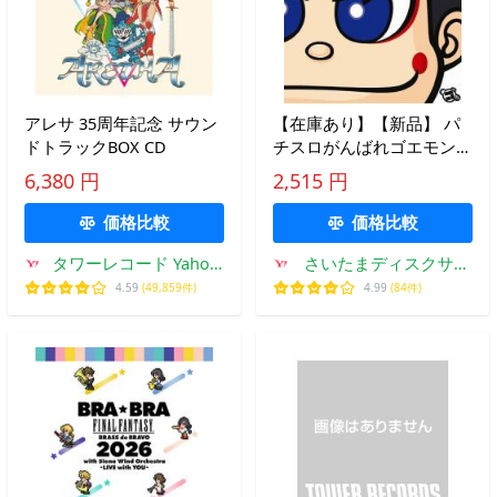
アレサ 35周年記念 サウン
【在庫あり】【新品】 パ
ドトラックBOX CD
チスロがんばれゴエモン
オリジナルサウンドトラッ
6,380 円
2,515 円
ク
価格比較
価格比較
タワーレコード Yahoo!
さいたまディスクサプ
店
ライ
4.59
(49,859件)
4.99
(84件)