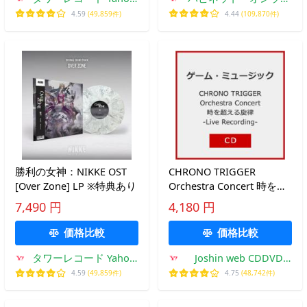
店
ンYahoo!ショッピング
4.59
(49,859件)
4.44
(109,870件)
店
勝利の女神：NIKKE OST
CHRONO TRIGGER
[Over Zone] LP ※特典あり
Orchestra Concert 時を超
える旋律 -Live Recording-/
7,490 円
4,180 円
ゲーム・ミュージック[CD]
【返品種別A】
価格比較
価格比較
タワーレコード Yahoo!
Joshin web CDDVD
店
Yahoo!店
4.59
(49,859件)
4.75
(48,742件)