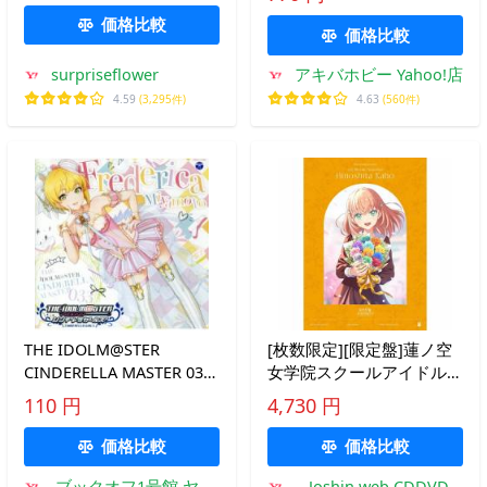
価格比較
価格比較
surpriseflower
アキバホビー Yahoo!店
4.59
(3,295件)
4.63
(560件)
THE IDOLM@STER
[枚数限定][限定盤]蓮ノ空
CINDERELLA MASTER 033
女学院スクールアイドルク
宮本フレデリカ/宮本フレ
ラブ 103rd Graduation
110 円
4,730 円
デリカ(CV高野麻美)
Album 〜Full Bloom
Memories〜 Hinoshita
価格比較
価格比較
Kaho(初回限...[CD+Blu-
ブックオフ1号館 ヤフ
Joshin web CDDVD
ray]【返品種別A】