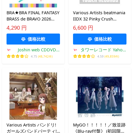
BRA★BRA FINAL FANTASY
Various Artists beatmania
BRASS de BRAVO 2026
IIDX 32 Pinky Crush
with Siena Wind Orchestra
ORIGINAL SOUNDTRACK
4,290 円
6,600 円
-LIVE with YOU-/ゲーム・
CD
ミュージック[CD]【返品種
価格比較
価格比較
別A】
Joshin web CDDVD
タワーレコード Yahoo!
Yahoo!店
店
4.75
(48,742件)
4.59
(49,859件)
Various Artists バンドリ!
MyGO！！！！！／致並跡
ガールズバンドパーティ!
《Blu-ray付盤》 (初回限定)