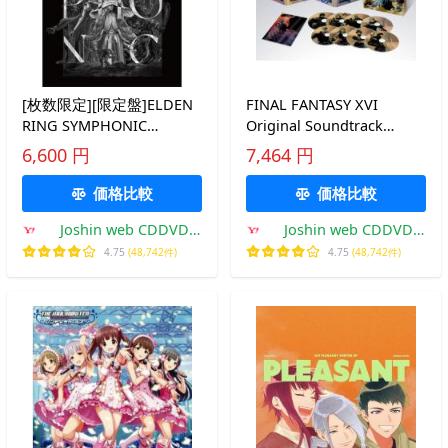
[枚数限定][限定盤]ELDEN
FINAL FANTASY XVI
RING SYMPHONIC
Original Soundtrack
ADVENTURE -CONCERT
Ultimate Edition/ゲーム・
6,600 円
7,464 円
ALBUM-/ゲーム・ミュージ
ミュージック[CD]【返品種
ック[CD]【返品種別A】
別A】
価格比較
価格比較
Joshin web CDDVD
Joshin web CDDVD
Yahoo!店
Yahoo!店
4.75
(48,742件)
4.75
(48,742件)