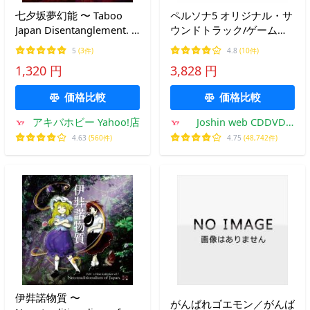
七夕坂夢幻能 〜 Taboo
ペルソナ5 オリジナル・サ
Japan Disentanglement. /
ウンドトラック/ゲーム・
上海アリス幻樂団
ミュージック[CD]【返品種
5
(3件)
4.8
(10件)
別A】
1,320 円
3,828 円
価格比較
価格比較
アキバホビー Yahoo!店
Joshin web CDDVD
Yahoo!店
4.63
(560件)
4.75
(48,742件)
伊弉諾物質 〜
がんばれゴエモン／がんば