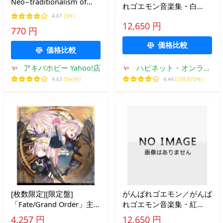
Neo−traditionalism of
れゴエモン音楽集・白
Japan. / 上海アリス幻樂団
【CD】
4.67
(3件)
12,650 円
770 円
価格比較
価格比較
アキバホビー Yahoo!店
ハピネット・オンライ
ンYahoo!ショッピング
4.63
(560件)
4.44
(109,870件)
店
[枚数限定][限定盤]
がんばれゴエモン／がんば
「Fate/Grand Order」主
れゴエモン音楽集・紅
題歌ベストアルバム 余韻
【CD】
4,257 円
12,650 円