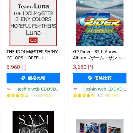
THE IDOLM@STER SHINY
GP Rider - 35th Anniv.
COLORS HOPEFUL
Album -/ゲーム・サントラ
FE@THERS -
[CD]【返品種別A】
3,960 円
3,630 円
Luna-/Team.Luna[CD]【返
品種別A】
価格比較
価格比較
Joshin web CDDVD
Joshin web CDDVD
Yahoo!店
Yahoo!店
4.75
(48,742件)
4.75
(48,742件)