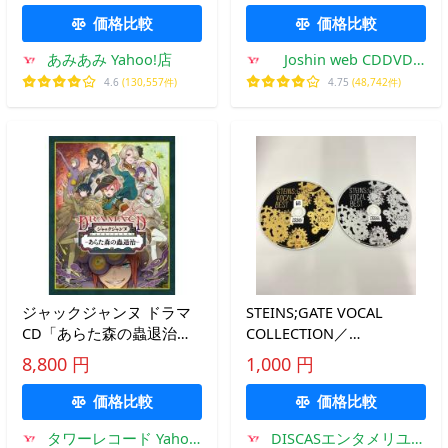
【送料無料】《発売済・在
価格比較
価格比較
庫品》
あみあみ Yahoo!店
Joshin web CDDVD
Yahoo!店
4.6
(130,557件)
4.75
(48,742件)
ジャックジャンヌ ドラマ
STEINS;GATE VOCAL
CD「あらた森の蟲退治」
COLLECTION／
［2CD+BOOK］ CD
STEINS;GATE(シュタイン
8,800 円
1,000 円
ズゲート)／2枚組
価格比較
価格比較
タワーレコード Yahoo!
DISCASエンタメリユー