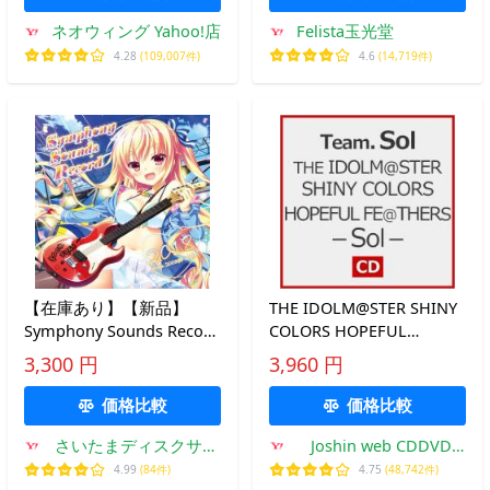
ネオウィング Yahoo!店
Felista玉光堂
4.28
(109,007件)
4.6
(14,719件)
【在庫あり】【新品】
THE IDOLM@STER SHINY
Symphony Sounds Record
COLORS HOPEFUL
2018 〜from 2003 to
FE@THERS -
3,300 円
3,960 円
2017〜
Sol-/Team.Sol[CD]【返品
種別A】
価格比較
価格比較
さいたまディスクサプ
Joshin web CDDVD
ライ
Yahoo!店
4.99
(84件)
4.75
(48,742件)