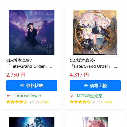
CD/坂本真綾/
CD/坂本真綾/
『Fate/Grand Order』 主
『Fate/Grand Order』 主
題歌ベストアルバム 余韻
題歌ベストアルバム 余韻
2,750 円
4,317 円
(歌詞付) (通常盤)
(2CD+Blu-ray) (歌詞付) (初
回限定盤)
価格比較
価格比較
surpriseflower
MONO玉光堂
4.59
(3,295件)
4.57
(1,184件)