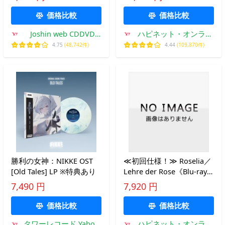
(初回限定盤)/坂本真綾
[CD+Blu-ray]【返品種別
価格比較
価格比較
A】
Joshin web CDDVD
ハピネット・オンライ
Yahoo!店
ンYahoo!ショッピング
4.75
(48,742件)
4.44
(109,870件)
店
勝利の女神：NIKKE OST
≪初回仕様！≫ Roselia／
[Old Tales] LP ※特典あり
Lehre der Rose《Blu-ray
付盤》 (初回限定)
7,490 円
7,920 円
【CD+Blu-ray】
価格比較
価格比較
タワーレコード Yahoo!
ハピネット・オンライ