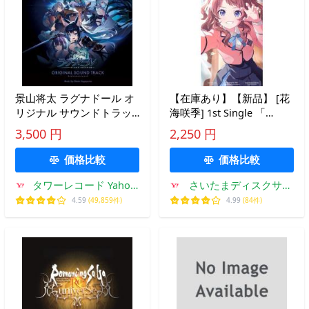
景山将太 ラグナドール オ
【在庫あり】【新品】 [花
リジナル サウンドトラッ
海咲季] 1st Single 「
ク CD
Fighting My Way 」
3,500 円
2,250 円
価格比較
価格比較
タワーレコード Yahoo!
さいたまディスクサプ
店
ライ
4.59
(49,859件)
4.99
(84件)