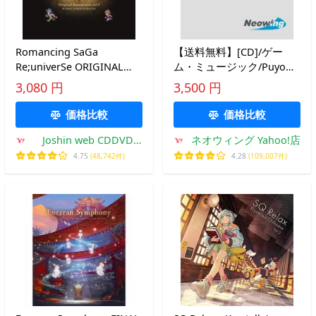
Romancing SaGa
【送料無料】[CD]/ゲー
Re;univerSe ORIGINAL
ム・ミュージック/Puyo
SOUNDTRACK VOL.4/ゲー
Puyo - 35th Anniversary
3,080 円
3,500 円
ム・ミュージック[CD]【返
DAIRENSA! Album -
品種別A】
価格比較
価格比較
Joshin web CDDVD
ネオウィング Yahoo!店
Yahoo!店
4.75
(48,742件)
4.28
(109,007件)