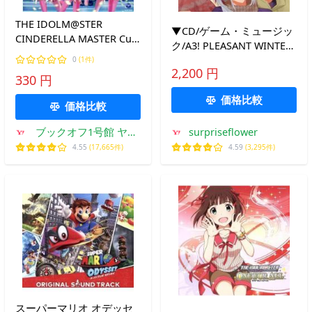
THE IDOLM@STER
▼CD/ゲーム・ミュージッ
CINDERELLA MASTER Cute
ク/A3! PLEASANT WINTER
jewelries！ 002/(ゲーム・
EP (通常盤)
0
(1件)
ミュージック),三村かな
2,200 円
330 円
子、輿水幸子、佐久間ま
価格比較
価格比較
ブックオフ1号館 ヤフ
surpriseflower
ーショッピング店
4.55
(17,665件)
4.59
(3,295件)
スーパーマリオ オデッセ