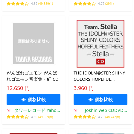
店
ズ
4.59
(49,859件)
4.72
(29件)
がんばれゴエモン がんば
THE IDOLM@STER SHINY
れゴエモン音楽集・紅 CD
COLORS HOPEFUL
FE@THERS -
12,650 円
3,960 円
Stella-/Team.Stella[CD]
【返品種別A】
価格比較
価格比較
タワーレコード Yahoo!
Joshin web CDDVD
店
Yahoo!店
4.59
(49,859件)
4.75
(48,742件)