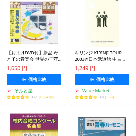
【おまけDVD付】新品 母
キリンジ KIRINJI TOUR
と子の音楽会 世界の子守
2003@日本武道館 中古
歌 / 唐木暁美、森みゆき、
DVD
1,650 円
1,249 円
川島和子(CD) ACS-6008-
KS-KS
価格比較
価格比較
そふと屋
Value Market
4.61
(16,543件)
4.8
(732件)