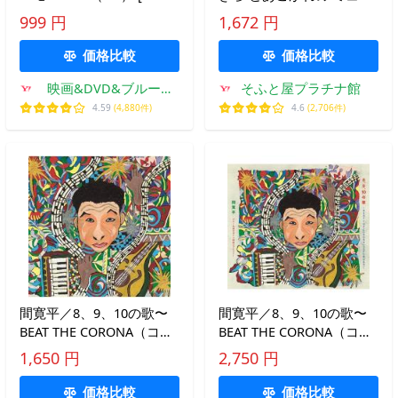
SALE][送料無料]
ジカル・ソング / オムニバ
999 円
1,672 円
ス (CD) KICG8926-KING
価格比較
価格比較
映画&DVD&ブルーレ
そふと屋プラチナ館
イならSORA
4.59
(4,880件)
4.6
(2,706件)
間寛平／8、9、10の歌〜
間寛平／8、9、10の歌〜
BEAT THE CORONA（コロ
BEAT THE CORONA（コロ
ナに負けるな）〜（通常
ナに負けるな）〜（オリジ
1,650 円
2,750 円
盤）
ナルマスク付き初回盤）
価格比較
価格比較