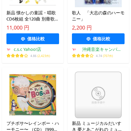
新品 懐かしの童謡・唱歌
歌人 「大志の森のハーモ
CD6枚組 全120曲 別冊歌詞
ニー」
ブックレット、カートン
11,000 円
2,200 円
BOX付 (CD) TFC-2741-6
価格比較
価格比較
c.s.c Yahoo!店
沖縄音楽キャンパス
Yahoo!店
4.86
(2,423件)
4.74
(707件)
プチボサ〜レインボー・ハ
新品 ミュージカルだいす
ーモニー〜 （CD） [999円
き 夢とあこがれの ミュー