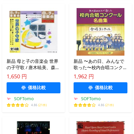
新品 母と子の音楽会 世界
新品 〜あの日、みんなで
の子守歌 / 唐木暁美、森み
歌った〜校内合唱コンクー
ゆき、川島和子(CD) ACS-
ル名曲集 / オムニバス (CD)
1,650 円
1,962 円
6008-KS-KS
KICG749-KING
価格比較
価格比較
SOFTomo
SOFTomo
4.86
(21件)
4.86
(21件)