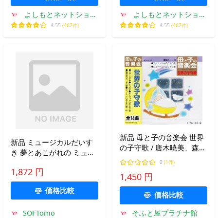
よしもとネットショッ
よしもとネットショッ
プplus Y!店
プplus Y!店
4.55
(467件)
4.55
(467件)
新品 母と子の音楽会 世界
新品 ミュージカルだいす
の子守歌 / 唐木暁美、森み
き 夢とあこがれの ミュー
ゆき、川島和子(CD) ACS-
ジカル・ソング / オムニバ
0
(1件)
6008-KS-KS
1,872 円
ス (CD) KICG8926-KING
1,450 円
価格比較
価格比較
SOFTomo
そふと屋プラチナ館