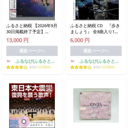
ふるさと納税 【2026年9月
ふるさと納税 CD 『歩き
30日掲載終了予定】
ましょう』 全8曲入り1枚
No.0655 「あなたが選んだ
岩手県大槌町
13,000 円
6,000 円
古関メロディーベスト
30」（CD2枚組アルバム）
通販ページへ
通販ページへ
福島県福島市
ふるなび(ふるさと納
ふるなび(ふるさと納
税)
税)
4.53
(12,705件)
4.53
(12,705件)