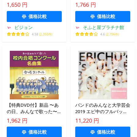
唐木暁美、森みゆき、川島
ル名曲集 / オムニバス (CD)
1,650 円
1,766 円
和子(CD) ACS-6008-KS-KS
KICG749-KING
価格比較
価格比較
ピジョン
そふと屋プラチナ館
4.58
(2,350件)
4.6
(2,706件)
【特典DVD付】新品 〜あ
バンドのみんなと大学芸会
の日、みんなで歌った〜校
2019 エビ中のフルバッテ
内合唱コンクール名曲集 /
リー・サラウンド（初回生
1,962 円
11,220 円
オムニバス (CD) KICG749-
産限定盤） ／ 私立恵比寿
KING
中学 (CD、Blu-ray) [送料無
価格比較
価格比較
料(一部地域を除く)]