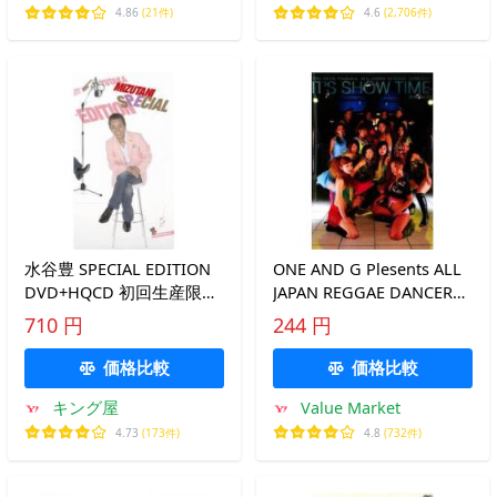
4.86
(21件)
4.6
(2,706件)
水谷豊 SPECIAL EDITION
ONE AND G Plesents ALL
DVD+HQCD 初回生産限定
JAPAN REGGAE DANCERS
中古 DVD
IT’s SHOW TIME 6 中古
710 円
244 円
DVD
価格比較
価格比較
キング屋
Value Market
4.73
(173件)
4.8
(732件)