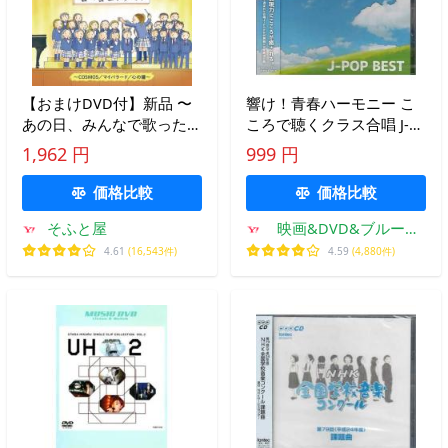
【おまけDVD付】新品 〜
響け！青春ハーモニー こ
あの日、みんなで歌った〜
ころで聴くクラス合唱 J-
校内合唱コンクール名曲
POP BEST (CD) [999円
1,962 円
999 円
集/ オムニバス (CD)
SALE][送料無料]
KICG749-KING
価格比較
価格比較
そふと屋
映画&DVD&ブルーレ
イならSORA
4.61
(16,543件)
4.59
(4,880件)