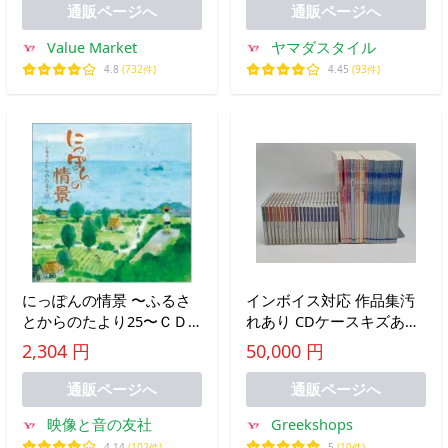
会 合唱 お受験 面接 ジュ
通販ページへ
通販ページへ
ニア ガールズ 白 子供
Value Market
ヤマダスタイル
4.8
(732件)
4.45
(93件)
にっぽんの情景 〜ふるさ
インボイス対応 作品集汚
とからのたより25〜ＣＤ -
れあり CDケースキズあり
映像と音の友社
中古 新合唱講座 ジュニア
2,304 円
50,000 円
版 CD×21 本×34
通販ページへ
通販ページへ
映像と音の友社
Greekshops
4.14
(102件)
5
(10件)