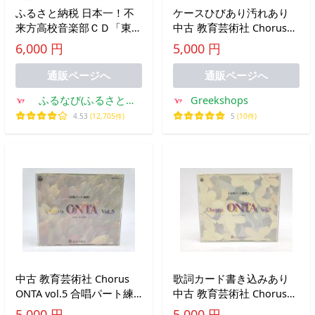
ふるさと納税 日本一！不
ケースひびあり汚れあり
来方高校音楽部ＣＤ「東日
中古 教育芸術社 Chorus
本大震災復興支援 ふるさ
ONTA vol.4 CD×4
6,000 円
5,000 円
とと ともに」 岩手県矢
巾町
通販ページへ
通販ページへ
ふるなび(ふるさと納
Greekshops
税)
4.53
(12,705件)
5
(10件)
中古 教育芸術社 Chorus
歌詞カード書き込みあり
ONTA vol.5 合唱パート練
中古 教育芸術社 Chorus
習 通奏と部分練習 CD×4
ONTA vol.7 CD×4
5,000 円
5,000 円