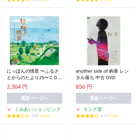
にっぽんの情景 〜ふるさ
another side of 絢香 レン
とからのたより25〜ＣＤ -
タル落ち 中古 DVD
映像と音の友社
2,304 円
856 円
通販ページへ
通販ページへ
くみあいショッピング
キング屋
3.97
(322件)
4.73
(173件)