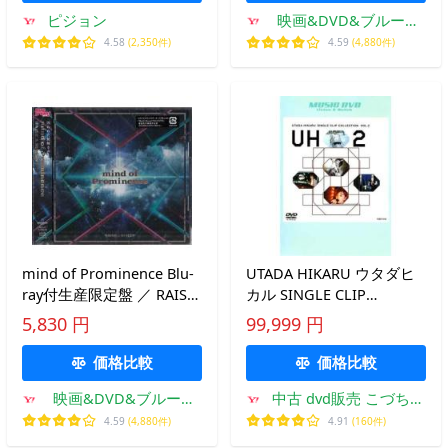
ピジョン
映画&DVD&ブルーレ
イならSORA
4.58
(2,350件)
4.59
(4,880件)
mind of Prominence Blu-
UTADA HIKARU ウタダヒ
ray付生産限定盤 ／ RAISE
カル SINGLE CLIP
A SUILEN (CD、Blu-ray)
COLLECTION 2 中古 DVD
5,830 円
99,999 円
[送料無料]
ケース無
価格比較
価格比較
映画&DVD&ブルーレ
中古 dvd販売 こづちや
イならSORA
ヤフー店
4.59
(4,880件)
4.91
(160件)