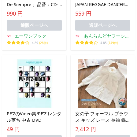
De Siempre 』品番：CD-
JAPAN REGGAE DANCERS
2042 / 輸入盤
IT’s SHOW TIME 6 中古
990 円
559 円
DVD ケース無
通販ページへ
通販ページへ
エーワンブック
あんらんどヤフーショ
ップ
4.89
(28件)
4.85
(749件)
PE’ZのVideo集/PE’Z レンタ
女の子 フォーマル ブラウ
ル落ち 中古 DVD
ス キッズ レース 長袖 蝶
結び 卒園式 入園式 入学式
49 円
2,412 円
卒業式 結婚式 発表会 音楽