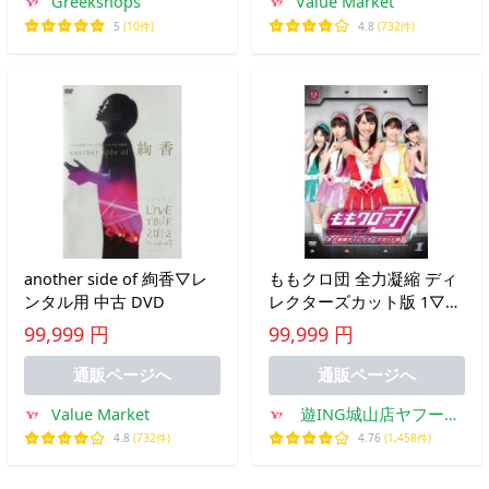
Greekshops
Value Market
5
(10件)
4.8
(732件)
another side of 絢香▽レ
ももクロ団 全力凝縮 ディ
ンタル用 中古 DVD
レクターズカット版 1▽レ
ンタル用 中古 DVD
99,999 円
99,999 円
通販ページへ
通販ページへ
Value Market
遊ING城山店ヤフーシ
ョッピング店
4.8
(732件)
4.76
(1,458件)