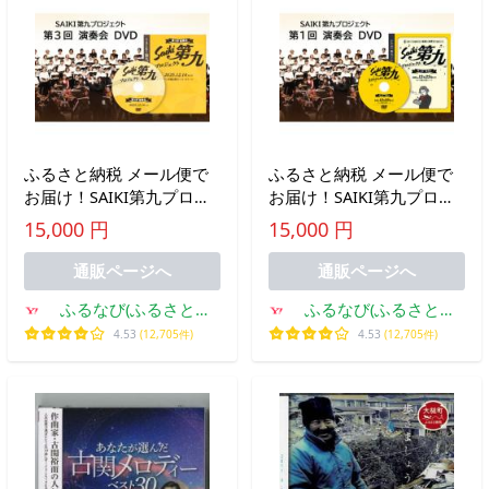
ふるさと納税 メール便で
ふるさと納税 メール便で
お届け！SAIKI第九プロジ
お届け！SAIKI第九プロジ
ェクト第3回DVD 演奏会
ェクト第1回DVD 演奏会
15,000 円
15,000 円
音楽 演奏 コンサート 合唱
音楽 演奏 コンサート 合唱
オーケストラ 大分県 佐伯
オーケストラ 大分県 佐伯
通販ページへ
通販ページへ
市 【JG005】【SAI.. 大分
市 【JG003】【SAI.. 大分
ふるなび(ふるさと納
ふるなび(ふるさと納
県佐伯市
県佐伯市
税)
税)
4.53
(12,705件)
4.53
(12,705件)