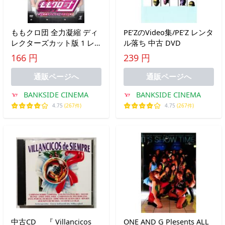
ももクロ団 全力凝縮 ディ
PE’ZのVideo集/PE’Z レンタ
レクターズカット版 1 レ
ル落ち 中古 DVD
ンタル落ち 中古 DVD
166 円
239 円
通販ページへ
通販ページへ
BANKSIDE CINEMA
BANKSIDE CINEMA
4.75
(267件)
4.75
(267件)
中古CD 『 Villancicos
ONE AND G Plesents ALL