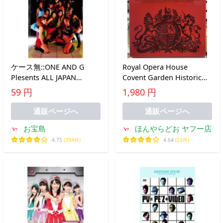
ケース無::ONE AND G
Royal Opera House
Plesents ALL JAPAN
Covent Garden Historic
REGGAE DANCERS IT’s
Recordings of Actual
59 円
1,980 円
SHOW TIME 6 中古 DVD
Performances 【中古LPレ
コード】 3枚組 イギリス
通販ページへ
通販ページへ
盤 RLS 742
お宝島
ほんやらどお ヤフー店
4.75
(394件)
4.64
(22件)