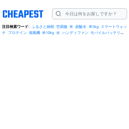
注目検索ワード:
ふるさと納税
空調服
米
炭酸水
米5kg
スマートウォッ
チ
プロテイン
扇風機
米10kg
水
ハンディファン
モバイルバッテリー
スマホケース
トイレットペーパー
スポットクーラー
サーキュレータ
ー
ビール
サンダル
クーラーボックス
お菓子
日傘
エアコン
tシャ
ツ
スーツケース
水 2リットル
クロックス
桃
ワンピース
ショルダーバ
ッグ
みず
iphone17 ケース
お中元
コーヒー
ポータブル電源
トートバ
ッグ
サンダル レディース
リュック
自転車
掃除機