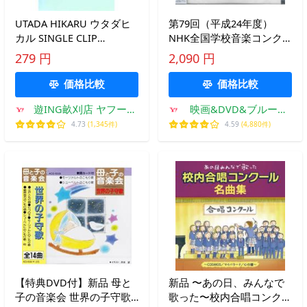
UTADA HIKARU ウタダヒ
第79回（平成24年度）
カル SINGLE CLIP
NHK全国学校音楽コンク
COLLECTION 2 中古 DVD
ール課題曲 (CD) [送料無
279 円
2,090 円
料]
価格比較
価格比較
遊ING畝刈店 ヤフーシ
映画&DVD&ブルーレ
ョップ
イならSORA
4.73
(1,345件)
4.59
(4,880件)
【特典DVD付】新品 母と
新品 〜あの日、みんなで
子の音楽会 世界の子守歌 /
歌った〜校内合唱コンクー