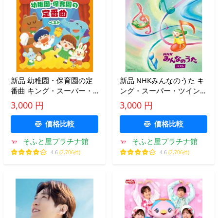
新品 幼稚園・保育園の定
新品 NHKみんなのうた キ
番曲 キング・スーパー・
ング・スーパー・ツイン・
ツイン・シリーズ 2026 /
シリーズ 2026 / (CD)
3,000 円
3,000 円
(CD) KICW7811
KICW7815
価格比較
価格比較
そふと屋プラチナ館
そふと屋プラチナ館
4.6
(2,706件)
4.6
(2,706件)