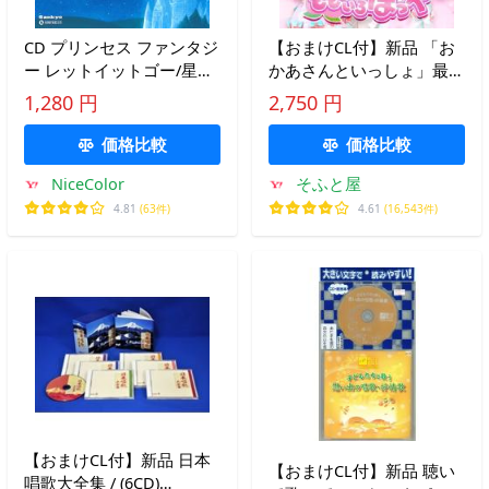
CD プリンセス ファンタジ
【おまけCL付】新品 「お
ー レットイットゴー/星に
かあさんといっしょ」最新
願いを CRCI-20794 オルゴ
ベスト ももいろほっぺ /
1,280 円
2,750 円
ール オルフェウス サンプ
NHKおかあさんといっし
リング アナと雪の女王 デ
ょ(CD) PCCG2468
価格比較
価格比較
ィズニー[メール便][送料無
NiceColor
そふと屋
料]
4.81
(63件)
4.61
(16,543件)
【おまけCL付】新品 日本
【おまけCL付】新品 聴い
唱歌大全集 / (6CD)