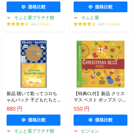
この夜 ラスト・クリスマ
価格比較
価格比較
ス（CD） MPDCD-023
そふと屋プラチナ館
そふと屋
4.6
(2,706件)
4.61
(16,543件)
新品 聴いて歌ってコロち
【特典CL付】新品 クリス
ゃんパック 子どもたちと
マス ベスト ポップス ジン
歌う 思い出の唱歌・抒情
グルベル ワンダフル・ク
880 円
550 円
歌 / (CD) GEZ-1006-PIGE
リスマスタイム きよしこ
の夜 ラスト・クリスマス
価格比較
価格比較
（CD） MPDCD-023
そふと屋プラチナ館
ピジョン