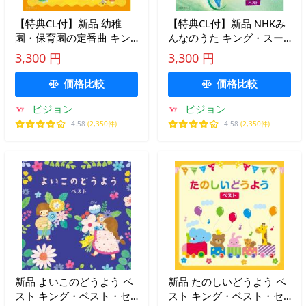
【特典CL付】新品 幼稚
【特典CL付】新品 NHKみ
園・保育園の定番曲 キン
んなのうた キング・スー
グ・スーパー・ツイン・シ
パー・ツイン・シリーズ
3,300 円
3,300 円
リーズ 2026 / (CD)
2026 / (CD) KICW7815
KICW7811
価格比較
価格比較
ピジョン
ピジョン
4.58
(2,350件)
4.58
(2,350件)
新品 よいこのどうよう ベ
新品 たのしいどうよう ベ
スト キング・ベスト・セ
スト キング・ベスト・セ