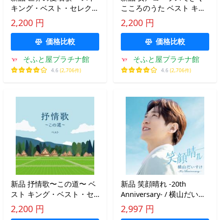
キング・ベスト・セレク
こころのうた ベスト キン
ト・ライブラリー2025 / オ
グ・ベスト・セレクト・ラ
2,200 円
2,200 円
ムニバス(CD) KICW7225
イブラリー2025 / オムニバ
ス(CD) KICW7226
価格比較
価格比較
そふと屋プラチナ館
そふと屋プラチナ館
4.6
(2,706件)
4.6
(2,706件)
新品 抒情歌〜この道〜 ベ
新品 笑顔晴れ -20th
スト キング・ベスト・セ
Anniversary- / 横山だいす
レクト・ライブラリー
け(CD) KICG8928
2,200 円
2,997 円
2025 / オムニバス(CD)