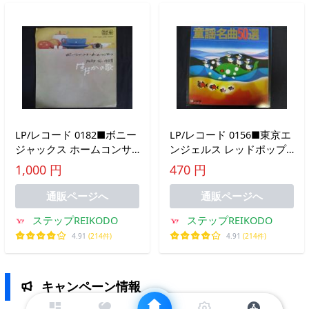
LP/レコード 0182■ボニー
LP/レコード 0156■東京エ
ジャックス ホームコンサ
ンジェルス レッドポップ
ート はだかの歌 服部公一
スオーケストラ/童謡名曲
1,000 円
470 円
作品集/SKK68
50選/2LP/JW1010B
通販ページへ
通販ページへ
ステップREIKODO
ステップREIKODO
4.91
(214件)
4.91
(214件)
キャンペーン情報