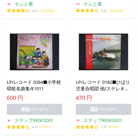
そふと屋
そふと屋
4.61
(16,543件)
4.61
(16,543件)
LP/レコード 0264■小学校
LP/レコード 0182■ひばり
唱歌名曲集/E1011
児童合唱団 他/ステレオ唱
歌名曲集/帯付/KRH1029
600 円
470 円
通販ページへ
通販ページへ
ステップREIKODO
ステップREIKODO
4.91
(214件)
4.91
(214件)