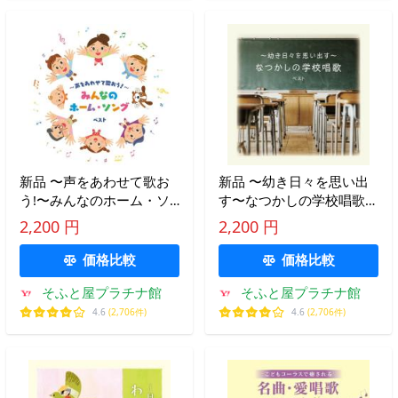
新品 〜声をあわせて歌お
新品 〜幼き日々を思い出
う!〜みんなのホーム・ソ
す〜なつかしの学校唱歌
ング ベスト キング・ベス
キング・ベスト・セレク
2,200 円
2,200 円
ト・セレクト・ライブラリ
ト・ライブラリー2025 / オ
ー2025 / オムニバス(CD)
ムニバス(CD) KICW7217
価格比較
価格比較
KICW7216
そふと屋プラチナ館
そふと屋プラチナ館
4.6
(2,706件)
4.6
(2,706件)