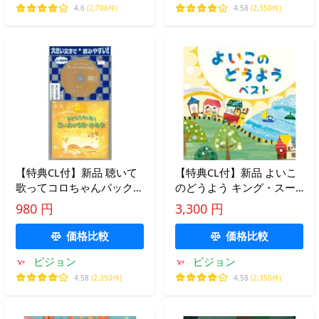
4.6
(2,706件)
4.58
(2,350件)
【特典CL付】新品 聴いて
【特典CL付】新品 よいこ
歌ってコロちゃんパック
のどうよう キング・スー
子どもたちと歌う 思い出
パー・ツイン・シリーズ
980 円
3,300 円
の唱歌・抒情歌 / (CD)
2026 / (CD) KICW7801
GEZ-1006-PIGE
価格比較
価格比較
ピジョン
ピジョン
4.58
(2,350件)
4.58
(2,350件)