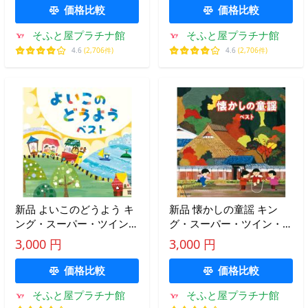
KICW7227
価格比較
価格比較
そふと屋プラチナ館
そふと屋プラチナ館
4.6
(2,706件)
4.6
(2,706件)
新品 よいこのどうよう キ
新品 懐かしの童謡 キン
ング・スーパー・ツイン・
グ・スーパー・ツイン・シ
シリーズ 2026 / (CD)
リーズ 2026 / (CD)
3,000 円
3,000 円
KICW7801
KICW7805
価格比較
価格比較
そふと屋プラチナ館
そふと屋プラチナ館