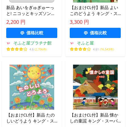
新品 あいをぎゅぎゅーっ
【おまけCL付】新品 よい
と! ニコッとキッズソング
このどうよう キング・ス
〜ニコットマムズ・セレク
ーパー・ツイン・シリーズ
2,200 円
3,300 円
ション〜 / (CD) KICG760
2026 / (CD) KICW7801
価格比較
価格比較
そふと屋プラチナ館
そふと屋
4.6
(2,706件)
4.61
(16,543件)
【おまけCL付】新品 たの
【おまけCL付】新品 懐か
しいどうよう キング・ス
しの童謡 キング・スーパ
ーパー・ツイン・シリーズ
ー・ツイン・シリーズ