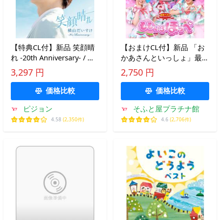
【特典CL付】新品 笑顔晴
【おまけCL付】新品 「お
れ -20th Anniversary- / 横
かあさんといっしょ」最新
山だいすけ(CD) KICG8928
ベスト ももいろほっぺ /
3,297 円
2,750 円
NHKおかあさんといっし
ょ(CD) PCCG2468
価格比較
価格比較
ピジョン
そふと屋プラチナ館
4.58
(2,350件)
4.6
(2,706件)