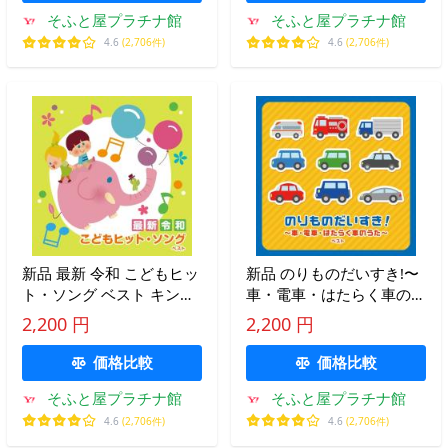
そふと屋プラチナ館
そふと屋プラチナ館
4.6
(2,706件)
4.6
(2,706件)
新品 最新 令和 こどもヒッ
新品 のりものだいすき!〜
ト・ソング ベスト キン
車・電車・はたらく車のう
グ・ベスト・セレクト・ラ
た〜 キング・ベスト・セ
2,200 円
2,200 円
イブラリー2025 / オムニバ
レクト・ライブラリー
ス(CD) KICW7213
2025 / オムニバス(CD)
価格比較
価格比較
KICW7214
そふと屋プラチナ館
そふと屋プラチナ館
4.6
(2,706件)
4.6
(2,706件)