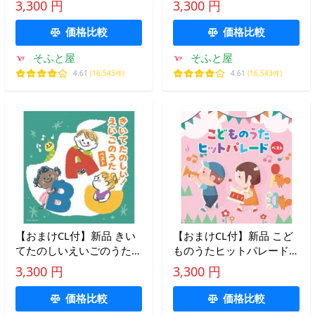
3,300 円
3,300 円
2026 / (CD) KICW7803
2026 / (CD) KICW7805
価格比較
価格比較
そふと屋
そふと屋
4.61
(16,543件)
4.61
(16,543件)
【おまけCL付】新品 きい
【おまけCL付】新品 こど
てたのしいえいごのうた
ものうたヒットパレード
キング・スーパー・ツイ
キング・スーパー・ツイ
3,300 円
3,300 円
ン・シリーズ 2026 / (CD)
ン・シリーズ 2026 / (CD)
KICW7807
KICW7809
価格比較
価格比較