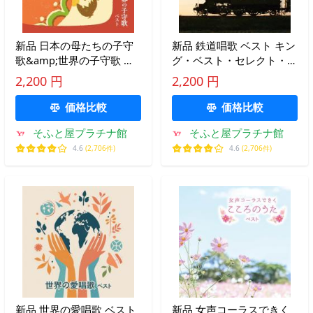
新品 日本の母たちの子守
新品 鉄道唱歌 ベスト キン
歌&amp;世界の子守歌 キ
グ・ベスト・セレクト・ラ
ング・ベスト・セレクト・
イブラリー2025 / オムニバ
2,200 円
2,200 円
ライブラリー2025 / オムニ
ス(CD) KICW7222
バス(CD) KICW7220
価格比較
価格比較
そふと屋プラチナ館
そふと屋プラチナ館
4.6
(2,706件)
4.6
(2,706件)
新品 世界の愛唱歌 ベスト
新品 女声コーラスできく