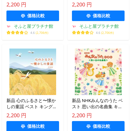
レクト・ライブラリー
レクト・ライブラリー
2,200 円
2,200 円
2025 / オムニバス(CD)
2025 / オムニバス(CD)
KICW7206
KICW7207
価格比較
価格比較
そふと屋プラチナ館
そふと屋プラチナ館
4.6
(2,706件)
4.6
(2,706件)
新品 心のふるさと〜懐か
新品 NHKみんなのうた ベ
しの童謡 ベスト キング・
スト 思い出の名曲集 キン
ベスト・セレクト・ライブ
グ・ベスト・セレクト・ラ
2,200 円
2,200 円
ラリー2025 / オムニバス
イブラリー2025 / オムニバ
(CD) KICW7208
ス(CD) KICW7211
価格比較
価格比較