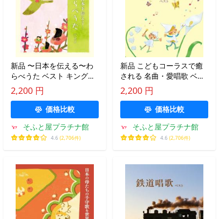
新品 〜日本を伝える〜わ
新品 こどもコーラスで癒
らべうた ベスト キング・
される 名曲・愛唱歌 ベス
ベスト・セレクト・ライブ
ト キング・ベスト・セレ
2,200 円
2,200 円
ラリー2025 / オムニバス
クト・ライブラリー2025 /
(CD) KICW7218
オムニバス(CD) KICW7219
価格比較
価格比較
そふと屋プラチナ館
そふと屋プラチナ館
4.6
(2,706件)
4.6
(2,706件)