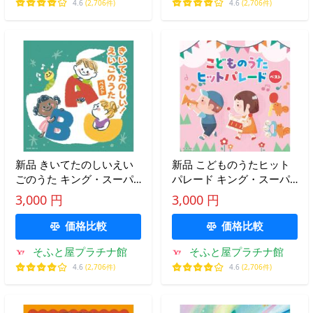
4.6
(2,706件)
4.6
(2,706件)
新品 きいてたのしいえい
新品 こどものうたヒット
ごのうた キング・スーパ
パレード キング・スーパ
ー・ツイン・シリーズ
ー・ツイン・シリーズ
3,000 円
3,000 円
2026 / (CD) KICW7807
2026 / (CD) KICW7809
価格比較
価格比較
そふと屋プラチナ館
そふと屋プラチナ館
4.6
(2,706件)
4.6
(2,706件)