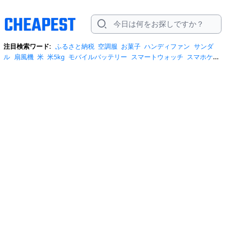
注目検索ワード:
ふるさと納税
空調服
お菓子
ハンディファン
サンダ
ル
扇風機
米
米5kg
モバイルバッテリー
スマートウォッチ
スマホケー
ス
水
クーラーボックス
炭酸水
日傘
スポットクーラー
プロテイン
ト
イレットペーパー
ビール
tシャツ
米10kg
スーツケース
エアコン
自
転車
サーキュレーター
冷蔵庫
水 2リットル
イヤホン bluetooth
usbメ
モリ
ショルダーバッグ
掃除機
カラコン
サンダル レディース
スクイー
ズ
スニーカー
テレビ
お米 5kg
ポータブル電源
シャンプー