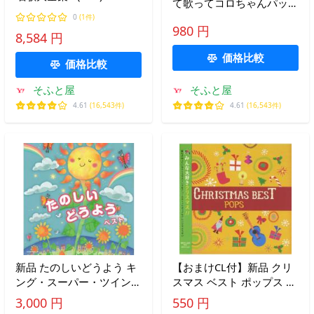
て歌ってコロちゃんパック
NKCD7591-96-KING
子どもたちと歌う 思い出
0
(1件)
980 円
の唱歌・抒情歌 / (CD)
8,584 円
GEZ-1006-PIGE
価格比較
価格比較
そふと屋
そふと屋
4.61
(16,543件)
4.61
(16,543件)
新品 たのしいどうよう キ
【おまけCL付】新品 クリ
ング・スーパー・ツイン・
スマス ベスト ポップス ジ
シリーズ 2026 / (CD)
ングルベル ワンダフル・
3,000 円
550 円
KICW7803
クリスマスタイム きよし