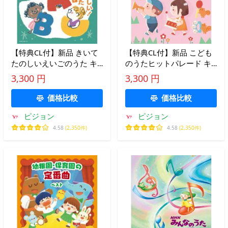
【特典CL付】新品 きいて
【特典CL付】新品 こども
たのしいえいごのうた キ
のうたヒットパレード キ
ング・スーパー・ツイン・
ング・スーパー・ツイン・
3,300 円
3,300 円
シリーズ 2026 / (CD)
シリーズ 2026 / (CD)
KICW7807
KICW7809
価格比較
価格比較
ピジョン
ピジョン
4.58
(2,350件)
4.58
(2,350件)