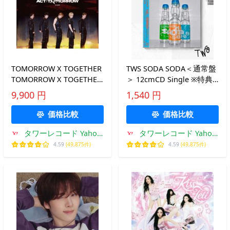
TOMORROW X TOGETHER
TWS SODA SODA＜通常盤
TOMORROW X TOGETHER
＞ 12cmCD Single ※特典
WORLD TOUR ＜ACT :
あり
9,900 円
1,540 円
TOMORROW＞ IN JAPAN
［デジタルコードカード］
価格比較
価格比較
Accessories ※特典あり
タワーレコード Yahoo!
タワーレコード Yahoo!
店
店
4.59
(49,875件)
4.59
(49,875件)