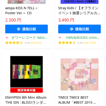
aespa KISS N TELL＜
Stray Kids / 【オフライン
Poster Ver.＞ CD
イベント抽選シリアルカー
ド付与】 THIS &amp;
2,500 円
3,490 円
THAT (THIS VER. / THAT
VER.) (ランダムカバー・バ
価格比較
価格比較
タワーレコード Yahoo!
HMV&BOOKS online
店
Yahoo!店
4.59
(49,875件)
4.39
(180,107件)
ENHYPEN 8th Mini Album
TWICE TWICE BEST
'THE SIN : BLISS'(ランダム
ALBUM「#BEST 2015-