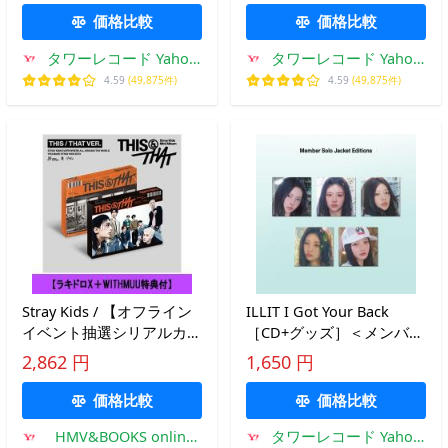
(ランダムバージョン) CD
価格比較
価格比較
※特典あり
タワーレコード Yahoo!
タワーレコード Yahoo!
店
店
4.59
(49,875件)
4.59
(49,875件)
Stray Kids / 【オフライン
ILLIT I Got Your Back
イベント抽選シリアルカー
［CD+グッズ］＜メンバー
ド付与】 THIS &amp;
ソロジャケット盤
2,862 円
1,650 円
THAT (THIS VER. / THAT
WONHEE＞ 12cmCD
VER.) (ランダムカバー・バ
Single ※特典あり
価格比較
価格比較
HMV&BOOKS online
タワーレコード Yahoo!