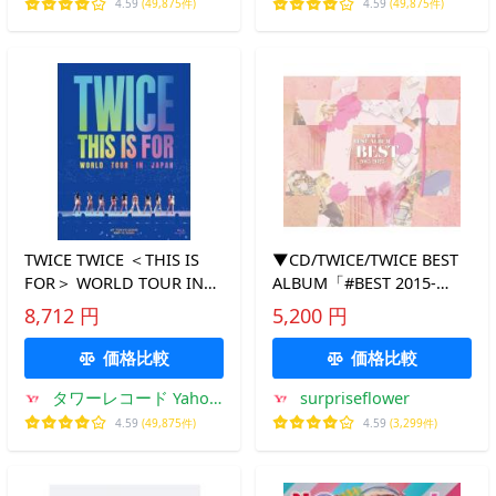
店
店
4.59
(49,875件)
4.59
(49,875件)
TWICE TWICE ＜THIS IS
▼CD/TWICE/TWICE BEST
FOR＞ WORLD TOUR IN
ALBUM「#BEST 2015-
JAPAN ［Blu-ray Disc+フォ
2025」 (通常盤)
8,712 円
5,200 円
トブックレット+グッズ］
＜初回限定盤＞ Blu-ray
価格比較
価格比較
Disc ※特典あり
タワーレコード Yahoo!
surpriseflower
店
4.59
(49,875件)
4.59
(3,299件)