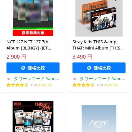
NCT 127 NCT 127 7th
Stray Kids THIS &amp;
Album [BLINGY] (JET
THAT: Mini Album (THIS
Poster Ver. Japan
VER., THAT VER.)(ランダム
2,900 円
3,490 円
Exclusive)(ランダムバージ
バージョン) CD ※特典あり
ョン)＜限定盤＞ CD ※特典
価格比較
価格比較
あり
タワーレコード Yahoo!
タワーレコード Yahoo!
店
店
4.59
(49,875件)
4.59
(49,875件)