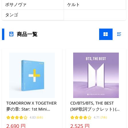
ボサノヴァ
ケルト
タンゴ
商品一覧
TOMORROW X TOGETHER
CD/BTS/BTS, THE BEST
夢の章: Star: 1st Mini
(36P歌詞ブックレット) (通
Album CD
常盤・初回プレス)
4.83
(6件)
4.71
(7件)
2,690 円
2,525 円