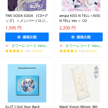
TWS SODA SODA ［CD+グ
aespa KISS N TELL＜KISS
ッズ］＜メンバーソロジャ
N TELL Ver.＞ CD
ケット盤 / YOUNGJAE＞
1,595 円
2,200 円
12cmCD Single ※特典あり
価格比較
価格比較
タワーレコード Yahoo!
タワーレコード Yahoo!
店
店
4.59
(49,875件)
4.59
(49,875件)
ILLIT I Got Your Back
WayV Vision Wings: 8th