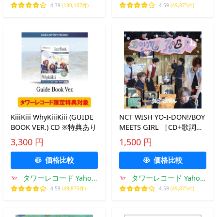
Yahoo!店
店
4.39
(180,107件)
4.59
(49,875件)
KiiiKiii WhyKiiiKiii (GUIDE
NCT WISH YO-I-DON!/BOY
BOOK VER.) CD ※特典あり
MEETS GIRL ［CD+歌詞ブ
ックレット］＜通常盤
3,300 円
1,500 円
BOY MEETS GIRL Ver.＞
12cmCD Single ※特典あり
価格比較
価格比較
タワーレコード Yahoo!
タワーレコード Yahoo!
店
店
4.59
(49,875件)
4.59
(49,875件)