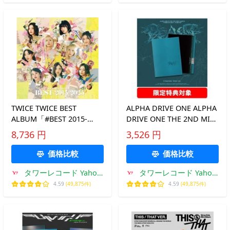
TWICE TWICE BEST
ALPHA DRIVE ONE ALPHA
ALBUM「#BEST 2015-
DRIVE ONE THE 2ND MINI
2025」 ［4CD+Blu-ray
ALBUM 'UNBREAKABLE :
8,736 円
3,526 円
Disc+フォトブックレット
少年BEAST' (Cementic
+グッズ］＜初回限定盤＞
Nest Ver.)＜日本限定特典
価格比較
価格比較
CD ※特典あり
CD ※特典あり
タワーレコード Yahoo!
タワーレコード Yahoo!
店
店
4.59
(49,875件)
4.59
(49,875件)