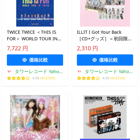
TWICE TWICE ＜THIS IS
ILLIT I Got Your Back
FOR＞ WORLD TOUR IN
［CD+グッズ］＜初回限定
JAPAN ［2DVD+フォトブ
盤＞ 12cmCD Single ※特
7,722 円
2,310 円
ックレット+グッズ］＜初
典あり
回限定盤＞ DVD ※特典あ
価格比較
価格比較
り
タワーレコード Yahoo!
タワーレコード Yahoo!
店
店
4.59
(49,875件)
4.59
(49,875件)