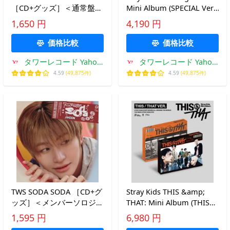
［CD+グッズ］＜通常盤
Mini Album (SPECIAL Ver.)
(初回プレス)＞ 12cmCD
(ランダムバージョン) ［ミ
1,650 円
4,190 円
Single ※特典あり
ュージックカード］＜完全
数量限定生産盤
価格比較
価格比較
Accessories
タワーレコード Yahoo!
タワーレコード Yahoo!
店
店
4.59
(49,875件)
4.59
(49,875件)
TWS SODA SODA ［CD+グ
Stray Kids THIS &amp;
ッズ］＜メンバーソロジャ
THAT: Mini Album (THIS
ケット盤 / JIHOON＞
VER., THAT VER.)(2種セッ
1,595 円
6,980 円
12cmCD Single ※特典あり
ト)＜オンライン限定＞ CD