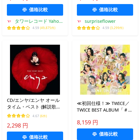
価格比較
価格比較
タワーレコード Yahoo!
surpriseflower
店
4.59
(49,875件)
4.59
(3,299件)
CD/エンヤ/エンヤ オール
≪初回仕様！≫ TWICE／
タイム・ベスト (解説歌詞
TWICE BEST ALBUM「＃
対訳付) (通常盤)
BEST 2015-2025」 (初回限
4.67
(6件)
8,159 円
定) 【CD+Blu-ray】
2,298 円
価格比較
価格比較