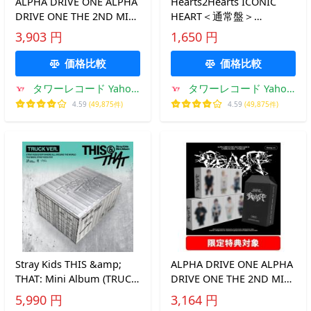
ALPHA DRIVE ONE ALPHA
Hearts2Hearts ICONIC
DRIVE ONE THE 2ND MINI
HEART＜通常盤＞
ALBUM 'UNBREAKABLE :
12cmCD Single ※特典あり
3,903 円
1,650 円
少年BEAST' (Fragile Beast
Ver.)＜日本限定特典 CD ※
価格比較
価格比較
特典あり
タワーレコード Yahoo!
タワーレコード Yahoo!
店
店
4.59
(49,875件)
4.59
(49,875件)
Stray Kids THIS &amp;
ALPHA DRIVE ONE ALPHA
THAT: Mini Album (TRUCK
DRIVE ONE THE 2ND MINI
VER.) ［8cm CD］＜完全
ALBUM 'UNBREAKABLE :
5,990 円
3,164 円
数量限定生産盤＞ CD
少年BEAST' (Hissing Ver.)