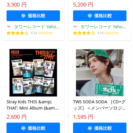
バージョン) CD ※特典あり
2025」＜通常盤＞ CD ※特
3,300 円
5,200 円
典あり
価格比較
価格比較
タワーレコード Yahoo!
タワーレコード Yahoo!
店
店
4.59
(49,875件)
4.59
(49,875件)
Stray Kids THIS &amp;
TWS SODA SODA ［CD+グ
THAT: Mini Album (&amp;
ッズ］＜メンバーソロジャ
VER.)(ランダムバージョン)
ケット盤 / SHINYU＞
2,690 円
1,595 円
［8cm CD］ CD ※特典あ
12cmCD Single ※特典あり
り
価格比較
価格比較