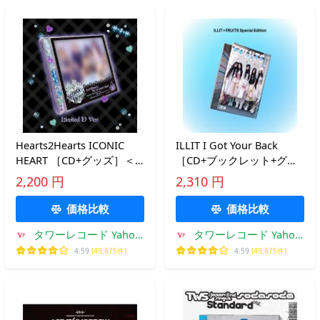
Hearts2Hearts ICONIC
ILLIT I Got Your Back
HEART ［CD+グッズ］＜
［CD+ブックレット+グッ
初回限定盤D＞ 12cmCD
ズ］＜ILLIT×FRUiTS
2,200 円
2,310 円
Single ※特典あり
Special Edition＞ 12cmCD
Single ※特典あり
価格比較
価格比較
タワーレコード Yahoo!
タワーレコード Yahoo!
店
店
4.59
(49,875件)
4.59
(49,875件)