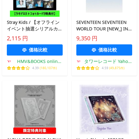
Stray Kids / 【オフライン
SEVENTEEN SEVENTEEN
イベント抽選シリアルカー
WORLD TOUR [NEW_] IN
ド付与】 THIS &amp;
JAPAN ［デジタルコードカ
2,115 円
9,350 円
THAT ( &amp; VER.) (ラン
ード］ Accessories ※特典
ダムカバー・バージョン)
あり
価格比較
価格比較
HMV&BOOKS online
タワーレコード Yahoo!
Yahoo!店
店
4.39
(180,107件)
4.59
(49,875件)