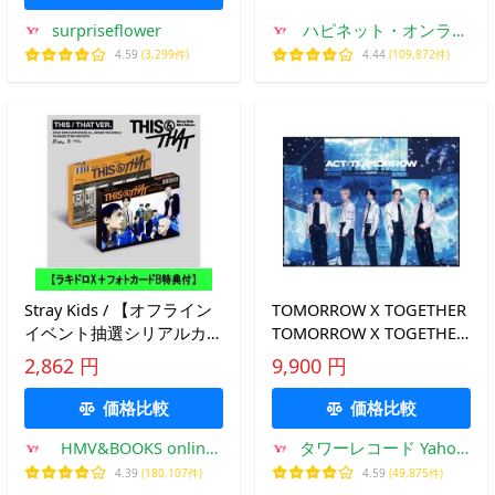
surpriseflower
ハピネット・オンライ
ンYahoo!ショッピング
4.59
(3,299件)
4.44
(109,872件)
店
Stray Kids / 【オフライン
TOMORROW X TOGETHER
イベント抽選シリアルカー
TOMORROW X TOGETHER
ド付与】 THIS &amp;
WORLD TOUR ＜ACT :
2,862 円
9,900 円
THAT (THIS VER. / THAT
TOMORROW＞ IN JAPAN
VER.) (ランダムカバー・バ
Blu-ray Disc ※特典あり
価格比較
価格比較
HMV&BOOKS online
タワーレコード Yahoo!
Yahoo!店
店
4.39
(180,107件)
4.59
(49,875件)