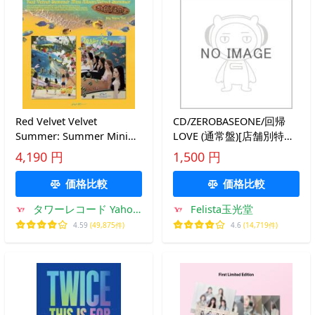
Red Velvet Velvet
CD/ZEROBASEONE/回帰
Summer: Summer Mini
LOVE (通常盤)[店舗別特典
Album (Big Wave Ver.)(ラ
付き]
4,190 円
1,500 円
ンダムバージョン) CD ※特
典あり
価格比較
価格比較
タワーレコード Yahoo!
Felista玉光堂
店
4.59
(49,875件)
4.6
(14,719件)