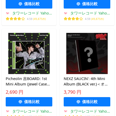
※特典あり
価格比較
価格比較
タワーレコード Yahoo!
タワーレコード Yahoo!
店
店
4.59
(49,875件)
4.59
(49,875件)
Picheolin 吉BOARD: 1st
NEXZ SAUCIN': 4th Mini
Mini Album (Jewel Case
Album (BLACK ver.)＜オン
Ver.) CD
ライン限定/限定特典対象
2,690 円
3,790 円
＞ CD ※特典あり
価格比較
価格比較
タワーレコード Yahoo!
タワーレコード Yahoo!