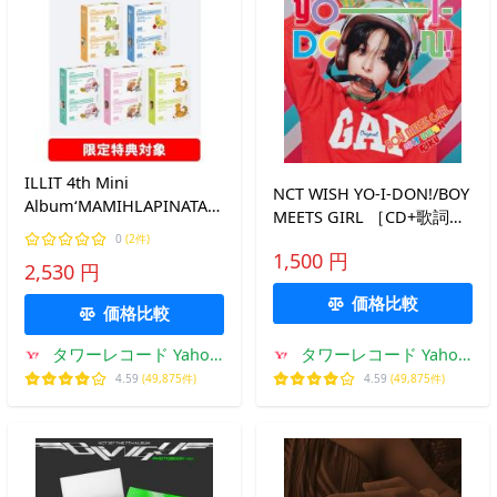
ILLIT 4th Mini
NCT WISH YO-I-DON!/BOY
Album‘MAMIHLAPINATAPAI'
MEETS GIRL ［CD+歌詞ブ
PAW PAW ver.(ランダムバ
ックレット+グッズ］＜初
0
(2件)
ージョン) ［8cm CD］ CD
1,500 円
回生産限定盤 RIKU Ver.＞
2,530 円
※特典あり
12cmCD Single ※特典あり
価格比較
価格比較
タワーレコード Yahoo!
タワーレコード Yahoo!
店
店
4.59
(49,875件)
4.59
(49,875件)