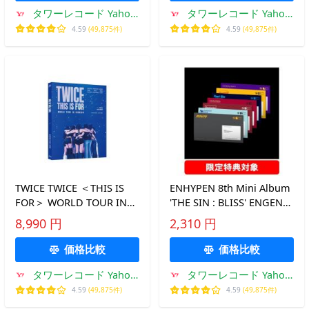
タワーレコード Yahoo!
タワーレコード Yahoo!
店
店
4.59
(49,875件)
4.59
(49,875件)
TWICE TWICE ＜THIS IS
ENHYPEN 8th Mini Album
FOR＞ WORLD TOUR IN
'THE SIN : BLISS' ENGENE
INCHEON＜数量限定生産
Ver.(ランダムバージョン)
8,990 円
2,310 円
盤＞ Blu-ray Disc ※特典あ
CD ※特典あり
り
価格比較
価格比較
タワーレコード Yahoo!
タワーレコード Yahoo!
店
店
4.59
(49,875件)
4.59
(49,875件)