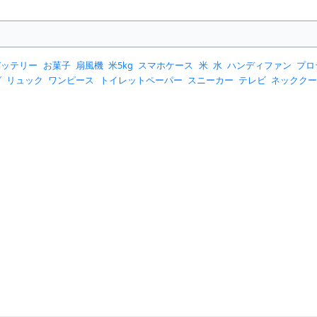
バッテリー
お菓子
扇風機
米5kg
スマホケース
米
水
ハンディファン
プロ
グ
リュック
ワンピース
トイレットペーパー
スニーカー
テレビ
ネックク