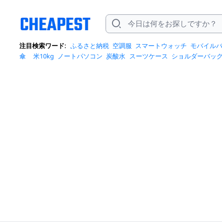
注目検索ワード:
ふるさと納税
空調服
スマートウォッチ
モバイル
傘
米10kg
ノートパソコン
炭酸水
スーツケース
ショルダーバッ
ポットクーラー
トートバッグ
ポータブル電源
冷蔵庫
アイス