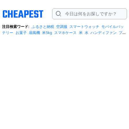
注目検索ワード:
ふるさと納税
空調服
スマートウォッチ
モバイルバッ
テリー
お菓子
扇風機
米5kg
スマホケース
米
水
ハンディファン
プロ
テイン
サーキュレーター
tシャツ
ビール
エアコン
サンダル
日傘
米
10kg
ノートパソコン
炭酸水
スーツケース
ショルダーバッグ
リュッ
ク
ワンピース
トイレットペーパー
スニーカー
テレビ
ネッククーラー
カラコン
クーラーボックス
サンシェード
イヤホン
自転車
スポットク
ーラー
トートバッグ
ポータブル電源
冷蔵庫
アイス