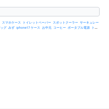
ー
スマホケース
トイレットペーパー
スポットクーラー
サーキュレー
バッグ
みず
iphone17 ケース
お中元
コーヒー
ポータブル電源
トー