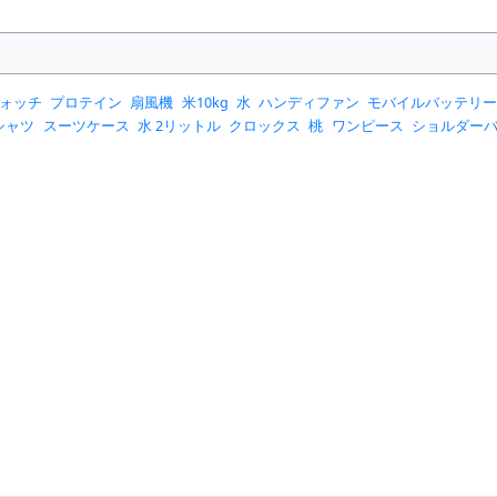
ォッチ
プロテイン
扇風機
米10kg
水
ハンディファン
モバイルバッテリ
シャツ
スーツケース
水 2リットル
クロックス
桃
ワンピース
ショルダー