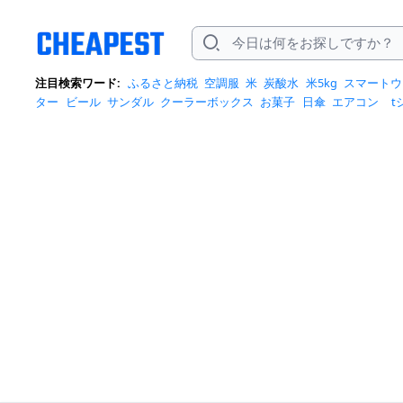
注目検索ワード:
ふるさと納税
空調服
米
炭酸水
米5kg
スマートウ
ター
ビール
サンダル
クーラーボックス
お菓子
日傘
エアコン
t
トバッグ
サンダル レディース
リュック
自転車
掃除機