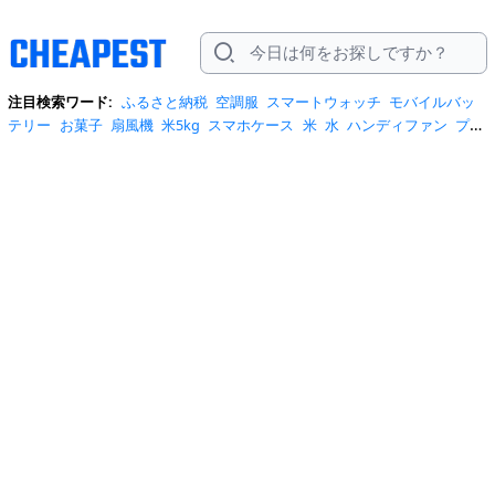
注目検索ワード:
ふるさと納税
空調服
スマートウォッチ
モバイルバッ
テリー
お菓子
扇風機
米5kg
スマホケース
米
水
ハンディファン
プロ
テイン
サーキュレーター
tシャツ
ビール
エアコン
サンダル
日傘
米
10kg
ノートパソコン
炭酸水
スーツケース
ショルダーバッグ
リュッ
ク
ワンピース
トイレットペーパー
スニーカー
テレビ
ネッククーラー
カラコン
クーラーボックス
サンシェード
イヤホン
自転車
スポットク
ーラー
トートバッグ
ポータブル電源
冷蔵庫
アイス