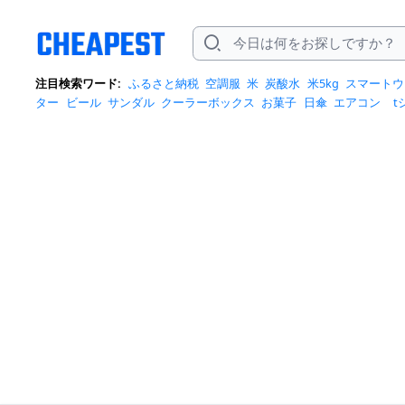
注目検索ワード:
ふるさと納税
空調服
米
炭酸水
米5kg
スマートウ
ター
ビール
サンダル
クーラーボックス
お菓子
日傘
エアコン
t
トバッグ
サンダル レディース
リュック
自転車
掃除機