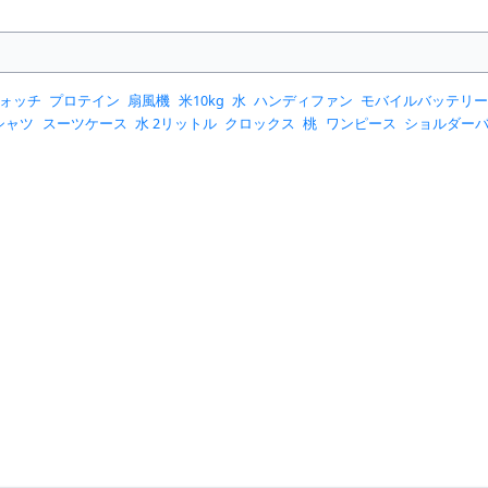
ォッチ
プロテイン
扇風機
米10kg
水
ハンディファン
モバイルバッテリ
シャツ
スーツケース
水 2リットル
クロックス
桃
ワンピース
ショルダー