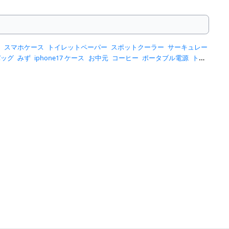
ー
スマホケース
トイレットペーパー
スポットクーラー
サーキュレー
バッグ
みず
iphone17 ケース
お中元
コーヒー
ポータブル電源
トー