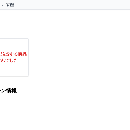
/
官能
に該当する商品
せんでした
ーン情報