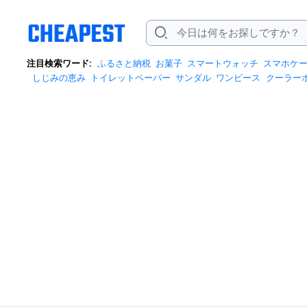
注目検索ワード:
ふるさと納税
お菓子
スマートウォッチ
スマホケ
しじみの恵み
トイレットペーパー
サンダル
ワンピース
クーラー
bluetooth
ポータブル電源
水 2リットル
iphone17 ケース
スポット