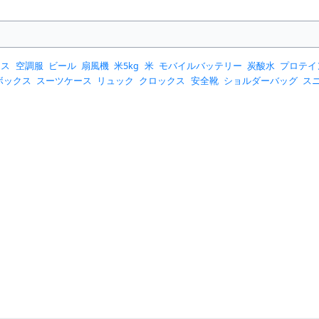
ース
空調服
ビール
扇風機
米5kg
米
モバイルバッテリー
炭酸水
プロテイ
ボックス
スーツケース
リュック
クロックス
安全靴
ショルダーバッグ
ス
クーラー