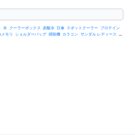
ス
水
クーラーボックス
炭酸水
日傘
スポットクーラー
プロテイン
sbメモリ
ショルダーバッグ
掃除機
カラコン
サンダル レディース
ス