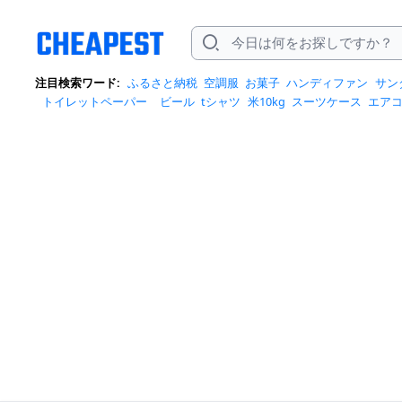
注目検索ワード:
ふるさと納税
空調服
お菓子
ハンディファン
サン
トイレットペーパー
ビール
tシャツ
米10kg
スーツケース
エア
クイーズ
スニーカー
テレビ
お米 5kg
ポータブル電源
シャンプー