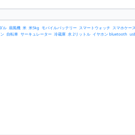
ダル
扇風機
米
米5kg
モバイルバッテリー
スマートウォッチ
スマホケー
コン
自転車
サーキュレーター
冷蔵庫
水 2リットル
イヤホン bluetooth
u