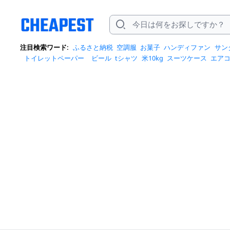
注目検索ワード:
ふるさと納税
空調服
お菓子
ハンディファン
サン
トイレットペーパー
ビール
tシャツ
米10kg
スーツケース
エア
クイーズ
スニーカー
テレビ
お米 5kg
ポータブル電源
シャンプー