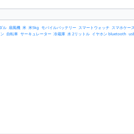
ダル
扇風機
米
米5kg
モバイルバッテリー
スマートウォッチ
スマホケー
コン
自転車
サーキュレーター
冷蔵庫
水 2リットル
イヤホン bluetooth
u