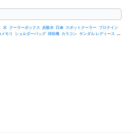
ス
水
クーラーボックス
炭酸水
日傘
スポットクーラー
プロテイン
sbメモリ
ショルダーバッグ
掃除機
カラコン
サンダル レディース
ス