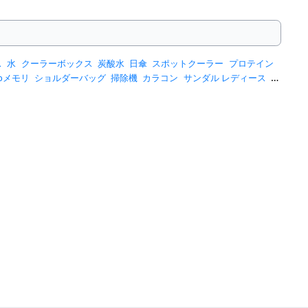
ス
水
クーラーボックス
炭酸水
日傘
スポットクーラー
プロテイン
sbメモリ
ショルダーバッグ
掃除機
カラコン
サンダル レディース
ス