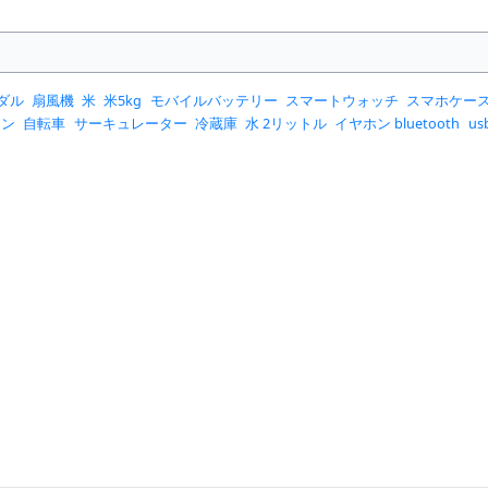
ダル
扇風機
米
米5kg
モバイルバッテリー
スマートウォッチ
スマホケー
コン
自転車
サーキュレーター
冷蔵庫
水 2リットル
イヤホン bluetooth
u