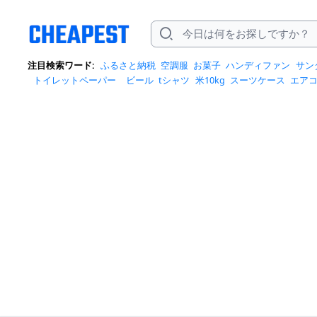
注目検索ワード:
ふるさと納税
空調服
お菓子
ハンディファン
サン
トイレットペーパー
ビール
tシャツ
米10kg
スーツケース
エア
クイーズ
スニーカー
テレビ
お米 5kg
ポータブル電源
シャンプー