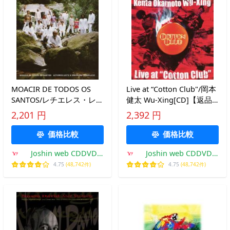
MOACIR DE TODOS OS
Live at “Cotton Club"/岡本
SANTOS/レチエレス・レイ
健太 Wu-Xing[CD]【返品
チ ＆ オルケストラ・フン
種別A】
2,201 円
2,392 円
ピレズ[CD]【返品種別A】
価格比較
価格比較
Joshin web CDDVD
Joshin web CDDVD
Yahoo!店
Yahoo!店
4.75
(48,742件)
4.75
(48,742件)