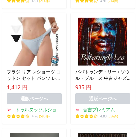
4.91
(214件)
4.91
(214件)
ブラジ リア ンショーツ コ
ババトゥンデ・リー / ソウ
ットン セット パンツ レデ
ル・ブルース 中古ジャズ
ィース ユニセックスショ
CD
1,412 円
935 円
ーツ ビキニ ハイレグ メン
ズ ビキニシ おしゃれ 快適
通販ページへ
通販ページへ
きれいめ デイリー
トゥルヌッソルショッ
音吉プレミアム
プ
4.76
(595件)
4.83
(556件)