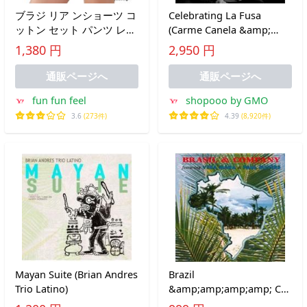
ブラジ リア ンショーツ コ
Celebrating La Fusa
ットン セット パンツ レデ
(Carme Canela &amp;
ィース ユニセックスショ
Jurandir Santana)
1,380 円
2,950 円
ーツ ビキニ ハイレグ メン
ズ ビキニシ おしゃれ 快適
通販ページへ
通販ページへ
きれいめ デイリー
fun fun feel
shopooo by GMO
3.6
(273件)
4.39
(8,920件)
Mayan Suite (Brian Andres
Brazil
Trio Latino)
&amp;amp;amp;amp; Co.
(Paul Myers