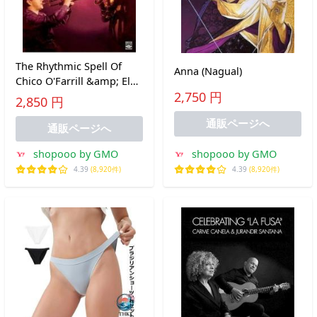
The Rhythmic Spell Of
Anna (Nagual)
Chico O'Farrill &amp; El
Arabe (Chico O'Farrill
2,750 円
2,850 円
&amp; El Arabe)
通販ページへ
通販ページへ
shopooo by GMO
shopooo by GMO
4.39
(8,920件)
4.39
(8,920件)