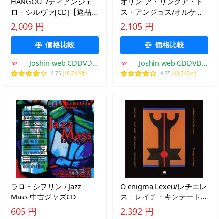
HANGOUT/ディアンジェ
オリン-ア・リングア・ド
ロ・シルヴァ[CD]【返品種
ス・アンジョス/オルケス
別A】
トラ・アフロシンフォニカ
2,009 円
2,105 円
[CD]【返品種別A】
価格比較
価格比較
Joshin web CDDVD
Joshin web CDDVD
Yahoo!店
Yahoo!店
4.75
(48,742件)
4.75
(48,742件)
ラロ・シフリン / Jazz
O enigma Lexeu/レチエレ
Mass 中古ジャズCD
ス・レイチ・キンテート
[CD]【返品種別A】
605 円
2,392 円