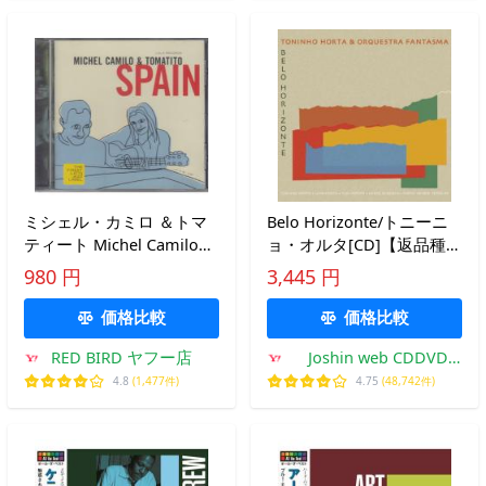
ミシェル・カミロ ＆トマ
Belo Horizonte/トニーニ
ティート Michel Camilo
ョ・オルタ[CD]【返品種別
&amp; Tomatito ? Spain /
A】
980 円
3,445 円
スペイン Spain ★中古
盤/POCJ-1487/250909
価格比較
価格比較
RED BIRD ヤフー店
Joshin web CDDVD
Yahoo!店
4.8
(1,477件)
4.75
(48,742件)