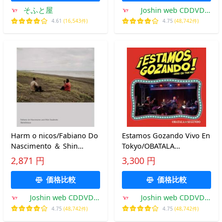
そふと屋
Joshin web CDDVD
Yahoo!店
4.61
(16,543件)
4.75
(48,742件)
Harm o nicos/Fabiano Do
Estamos Gozando Vivo En
Nascimento ＆ Shin
Tokyo/OBATALA
Sasakubo[CD]【返品種別
SEGUNDO[CD]【返品種別
2,871 円
3,300 円
A】
A】
価格比較
価格比較
Joshin web CDDVD
Joshin web CDDVD
Yahoo!店
Yahoo!店
4.75
(48,742件)
4.75
(48,742件)