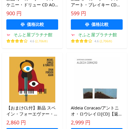
ケニー・ドリュー CD AO-
アート・ブレイキー CD
109
AO-111
900 円
599 円
価格比較
価格比較
そふと屋プラチナ館
そふと屋プラチナ館
4.6
(2,706件)
4.6
(2,706件)
【おまけCL付】新品 スペ
Aldeia Coracao/アントニ
イン・フォーエヴァー・ア
オ・ロウレイロ[CD]【返品
ゲイン / ミシェル・カミ
種別A】
2,860 円
2,999 円
ロ/トマティート (CD)