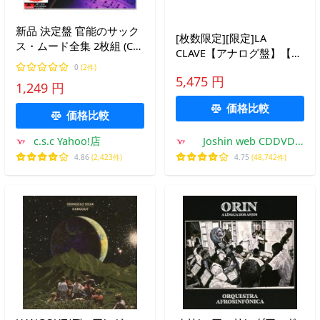
新品 決定盤 官能のサック
[枚数限定][限定]LA
ス・ムード全集 2枚組 (CD)
CLAVE【アナログ盤】【輸
SET-1018
入盤】▼/ラ・クラーベ
0
(2件)
5,475 円
[ETC]【返品種別A】
1,249 円
価格比較
価格比較
c.s.c Yahoo!店
Joshin web CDDVD
Yahoo!店
4.86
(2,423件)
4.75
(48,742件)