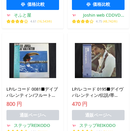
UCCM1275-SK
価格比較
価格比較
そふと屋
Joshin web CDDVD
Yahoo!店
4.61
(16,543件)
4.75
(48,742件)
LP/レコード 0081■デイブ
LP/レコード 0195■デイヴ
バレンティン/フルートジ
バレンティン/伝説/帯
ュース/帯付/VIJ6426
付/25RS4
800 円
470 円
通販ページへ
通販ページへ
ステップREIKODO
ステップREIKODO