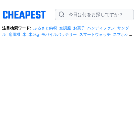
注目検索ワード:
ふるさと納税
空調服
お菓子
ハンディファン
サンダ
ル
扇風機
米
米5kg
モバイルバッテリー
スマートウォッチ
スマホケー
ス
水
クーラーボックス
炭酸水
日傘
スポットクーラー
プロテイン
ト
イレットペーパー
ビール
tシャツ
米10kg
スーツケース
エアコン
自
転車
サーキュレーター
冷蔵庫
水 2リットル
イヤホン bluetooth
usbメ
モリ
ショルダーバッグ
掃除機
カラコン
サンダル レディース
スクイー
ズ
スニーカー
テレビ
お米 5kg
ポータブル電源
シャンプー