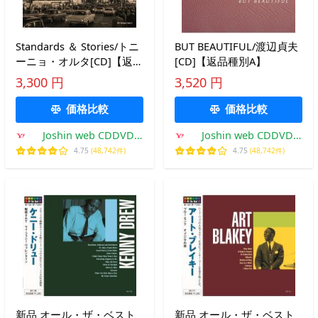
Standards ＆ Stories/トニ
BUT BEAUTIFUL/渡辺貞夫
ーニョ・オルタ[CD]【返品
[CD]【返品種別A】
種別A】
3,300 円
3,520 円
価格比較
価格比較
Joshin web CDDVD
Joshin web CDDVD
Yahoo!店
Yahoo!店
4.75
(48,742件)
4.75
(48,742件)
新品 オール・ザ・ベスト
新品 オール・ザ・ベスト