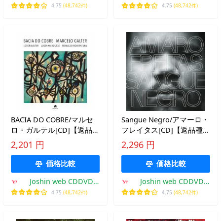
Yahoo!店
Yahoo!店
4.75
(48,742件)
4.75
(48,742件)
BACIA DO COBRE/マルセ
Sangue Negro/アマーロ・
ロ・ガルテル[CD]【返品種
フレイタス[CD]【返品種別
別A】
A】
2,201 円
2,296 円
価格比較
価格比較
Joshin web CDDVD
Joshin web CDDVD
Yahoo!店
Yahoo!店
4.75
(48,742件)
4.75
(48,742件)