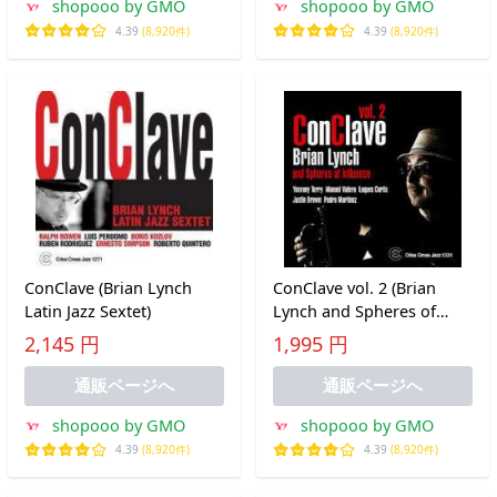
shopooo by GMO
shopooo by GMO
4.39
(8,920件)
4.39
(8,920件)
ConClave (Brian Lynch
ConClave vol. 2 (Brian
Latin Jazz Sextet)
Lynch and Spheres of
Influence)
2,145 円
1,995 円
通販ページへ
通販ページへ
shopooo by GMO
shopooo by GMO
4.39
(8,920件)
4.39
(8,920件)