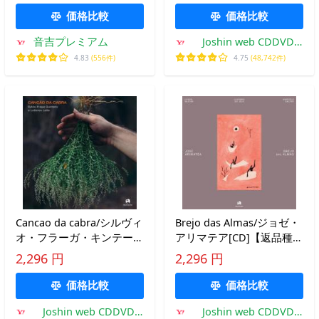
価格比較
価格比較
音吉プレミアム
Joshin web CDDVD
Yahoo!店
4.83
(556件)
4.75
(48,742件)
Cancao da cabra/シルヴィ
Brejo das Almas/ジョゼ・
オ・フラーガ・キンテート
アリマテア[CD]【返品種別
＆レチエレス・レイチ[CD]
A】
2,296 円
2,296 円
【返品種別A】
価格比較
価格比較
Joshin web CDDVD
Joshin web CDDVD