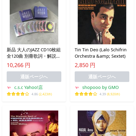
新品 大人のJAZZ CD10枚組
Tin Tin Deo (Lalo Schifrin
全120曲 別冊歌詞・解説書
Orchestra &amp; Sextet)
つき／ボックスケース入り
10,266 円
2,850 円
(CD) DCU2891-900
通販ページへ
通販ページへ
c.s.c Yahoo!店
shopooo by GMO
4.86
(2,423件)
4.39
(8,920件)