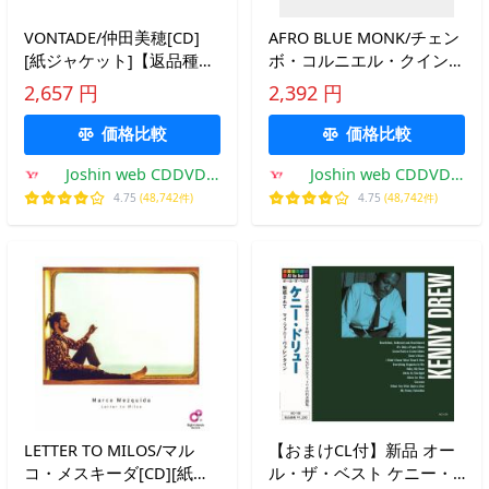
VONTADE/仲田美穂[CD]
AFRO BLUE MONK/チェン
[紙ジャケット]【返品種別
ボ・コルニエル・クインテ
A】
ット[CD]【返品種別A】
2,657 円
2,392 円
価格比較
価格比較
Joshin web CDDVD
Joshin web CDDVD
Yahoo!店
Yahoo!店
4.75
(48,742件)
4.75
(48,742件)
LETTER TO MILOS/マル
【おまけCL付】新品 オー
コ・メスキーダ[CD][紙ジ
ル・ザ・ベスト ケニー・