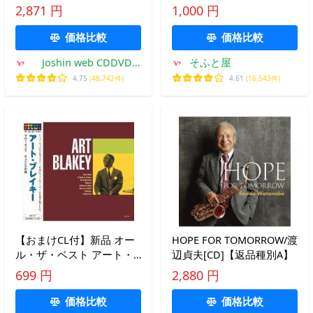
ャケット]【返品種別A】
ドリュー CD AO-109
2,871 円
1,000 円
価格比較
価格比較
Joshin web CDDVD
そふと屋
Yahoo!店
4.75
(48,742件)
4.61
(16,543件)
【おまけCL付】新品 オー
HOPE FOR TOMORROW/渡
ル・ザ・ベスト アート・
辺貞夫[CD]【返品種別A】
ブレイキー CD AO-111
699 円
2,880 円
価格比較
価格比較