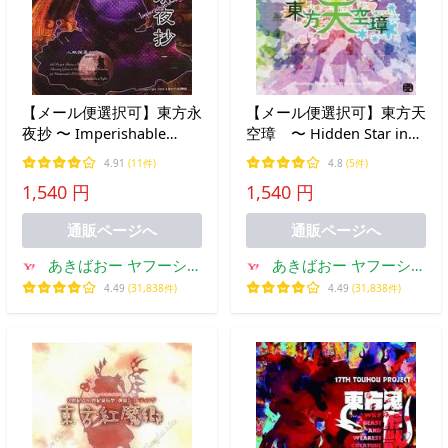
【メール便選択可】東方永
【メール便選択可】東方天
夜抄 〜 Imperishable
空璋 〜 Hidden Star in
Night. 【上海アリス幻樂
Four Seasons. 【上海アリ
4.91
(11件)
4.8
(5件)
団】
ス幻樂団】
1,540 円
1,540 円
通販ページへ
通販ページへ
あきばおー ヤフーショ
あきばおー ヤフーショ
ップ
ップ
4.49
(31,838件)
4.49
(31,838件)