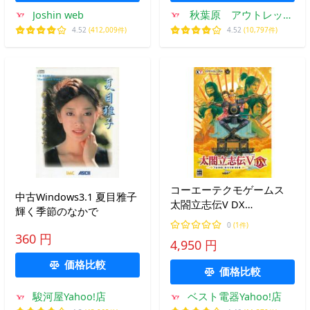
Joshin web
秋葉原 アウトレット
プラザ
4.52
(412,009件)
4.52
(10,797件)
コーエーテクモゲームス
中古Windows3.1 夏目雅子
太閤立志伝V DX
輝く季節のなかで
【Windows用】
0
(1件)
360 円
4,950 円
価格比較
価格比較
駿河屋Yahoo!店
ベスト電器Yahoo!店