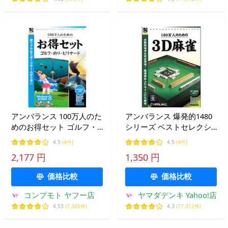
アンバランス 100万人のた
アンバランス 爆発的1480
めのお得セット ゴルフ・
シリーズ ベストセレクシ
釣り・ビリヤード(対応OS:
ョン 100万人のための3D
4.5
(4件)
4.5
(4件)
その他) 目安在庫=△
麻雀
2,177 円
1,350 円
価格比較
価格比較
コンプモト ヤフー店
ヤマダデンキ Yahoo!店
4.53
(7,305件)
4.3
(77,312件)