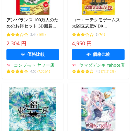
アンバランス 100万人のた
コーエーテクモゲームス
めのお得セット 3D囲碁・
太閤立志伝V DX
将棋・麻雀(対応OS:その
【Windows用】
3.44
(16件)
3
(7件)
他) 目安在庫=△
2,304 円
4,950 円
価格比較
価格比較
コンプモト ヤフー店
ヤマダデンキ Yahoo!店
4.53
(7,305件)
4.3
(77,312件)