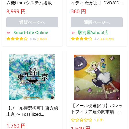
ム機Linuxシステム搭載
イティ わがまま DVD/CD
3.5インチIPS OCAフルスク
エーワン版
8,999 円
360 円
リーン 振動モーター 日本
語対応 64GB
通販ページへ
通販ページへ
Smart-Life Online
駿河屋Yahoo!店
4.16
(316件)
4.2
(43,062件)
【メール便選択可】バレッ
【メール便選択可】東方錦
トフィリア達の闇市場 〜
上京 〜 Fossilized
100th Black Market. 【上
Wonders. 【上海アリス幻
0
(1件)
海アリス幻樂団】
1,760 円
樂団】
1,540 円