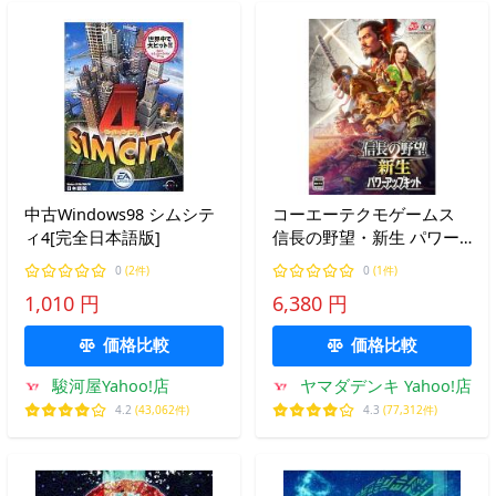
中古Windows98 シムシテ
コーエーテクモゲームス
ィ4[完全日本語版]
信長の野望・新生 パワー
アップキット
0
(2件)
0
(1件)
1,010 円
6,380 円
価格比較
価格比較
駿河屋Yahoo!店
ヤマダデンキ Yahoo!店
4.2
(43,062件)
4.3
(77,312件)