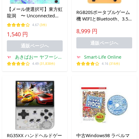
【メール便選択可】東方虹
RGB20Sポータブルゲーム
龍洞 〜 Unconnected
機 WIFIとBluetooth、3.5
Marketeers. 【上海アリス
インチIPSスクリーン、
4.67
(3件)
幻樂団】
8,999 円
20000内蔵ゲーム、
1,540 円
S1/PSP/GBA/GBC/BIN/FC/M
通販ページへ
16G + 128G、レトロゲー
通販ページへ
ム機
あきばおー ヤフーショ
Smart-Life Online
ップ
4.49
(31,838件)
4.16
(316件)
RG35XX ハンドヘルドゲー
中古Windows98 ラベルマ