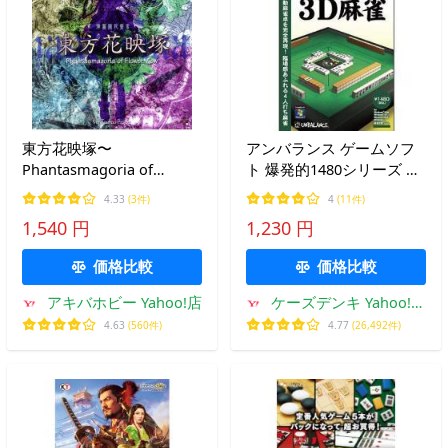
東方花映塚〜
アンバランス ゲームソフ
Phantasmagoria of
ト 爆発的1480シリーズ ベ
Flower View / 上海アリス
ストセレクション 100万人
4.33
(3件)
4
(11件)
幻樂団
のための3D麻雀
1,540 円
1,230 円
価格比較
価格比較
アキバホビー Yahoo!店
ケーズデンキ Yahoo!シ
ョップ
4.63
(560件)
4.77
(26,492件)