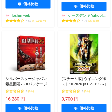
価格比較
価格比較
Joshin web
ケーズデンキ Yahoo!シ
ョップ
4.52
(412,009件)
4.77
(26,492件)
シルバースタージャパン
[スチーム版] ウイニングポ
銀星囲碁23 ※パッケージ
スト10 2026 [KTGS-19337]
版 ギンセイイゴ23-W 返品
0
(2件)
0
(1件)
種別B
16,280 円
9,700 円
価格比較
価格比較