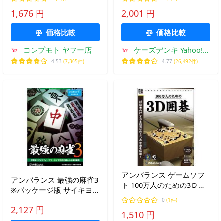
麻雀(対応OS:WIN) 目安在
豪 GHU-406
1,676 円
2,001 円
庫=○
価格比較
価格比較
コンプモト ヤフー店
ケーズデンキ Yahoo!シ
ョップ
4.53
(7,305件)
4.77
(26,492件)
アンバランス ゲームソフ
アンバランス 最強の麻雀3
ト 100万人のための3Ｄ囲
※パッケージ版 サイキヨ
碁
ウノマ-ジヤン3-W 返品種
0
(1件)
2,127 円
別B
1,510 円