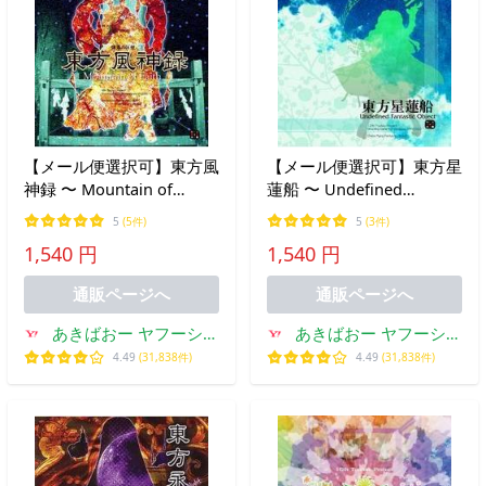
【メール便選択可】東方風
【メール便選択可】東方星
神録 〜 Mountain of
蓮船 〜 Undefined
Faith. 【上海アリス幻樂
Fantastic Object. 【上海
5
(5件)
5
(3件)
団】
アリス幻樂団】
1,540 円
1,540 円
通販ページへ
通販ページへ
あきばおー ヤフーショ
あきばおー ヤフーショ
ップ
ップ
4.49
(31,838件)
4.49
(31,838件)