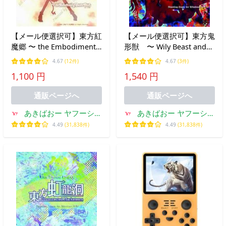
【メール便選択可】東方紅
【メール便選択可】東方鬼
魔郷 〜 the Embodiment
形獣 〜 Wily Beast and
of Scarlet Devil 【上海ア
Weakest Creature. 【上海
4.67
(12件)
4.67
(3件)
リス幻樂団】
アリス幻樂団】
1,100 円
1,540 円
通販ページへ
通販ページへ
あきばおー ヤフーショ
あきばおー ヤフーショ
ップ
ップ
4.49
(31,838件)
4.49
(31,838件)