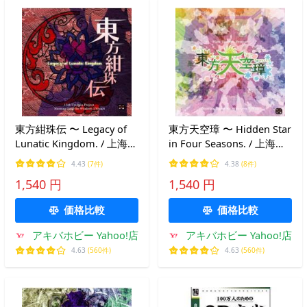
東方紺珠伝 〜 Legacy of
東方天空璋 〜 Hidden Star
Lunatic Kingdom. / 上海ア
in Four Seasons. / 上海ア
リス幻樂団
リス幻樂団
4.43
(7件)
4.38
(8件)
1,540 円
1,540 円
価格比較
価格比較
アキバホビー Yahoo!店
アキバホビー Yahoo!店
4.63
(560件)
4.63
(560件)