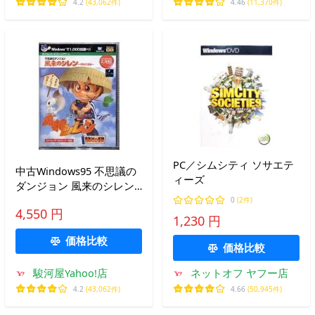
4.2
(43,062件)
4.46
(11,370件)
PC／シムシティ ソサエテ
中古Windows95 不思議の
ィーズ
ダンジョン 風来のシレン
〜月影村の怪物〜
0
(2件)
4,550 円
1,230 円
価格比較
価格比較
駿河屋Yahoo!店
ネットオフ ヤフー店
4.2
(43,062件)
4.66
(50,945件)