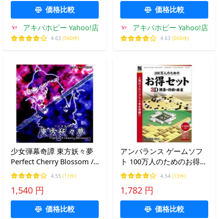
価格比較
価格比較
アキバホビー Yahoo!店
アキバホビー Yahoo!店
4.63
(560件)
4.63
(560件)
少女弾幕奇譚 東方妖々夢
アンバランス ゲームソフ
Perfect Cherry Blossom /
ト 100万人のためのお得セ
上海アリス幻樂団
ット 3D囲碁・将棋・麻雀
4.55
(11件)
4.54
(13件)
1,540 円
1,782 円
価格比較
価格比較