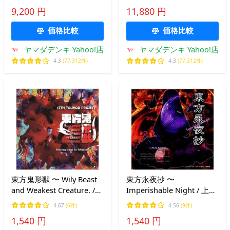
9,200 円
11,880 円
価格比較
価格比較
ヤマダデンキ Yahoo!店
ヤマダデンキ Yahoo!店
4.3
(77,312件)
4.3
(77,312件)
東方鬼形獣 〜 Wily Beast
東方永夜抄 〜
and Weakest Creature. /
Imperishable Night / 上海
上海アリス幻樂団
アリス幻樂団
4.67
(6件)
4.56
(9件)
1,540 円
1,540 円