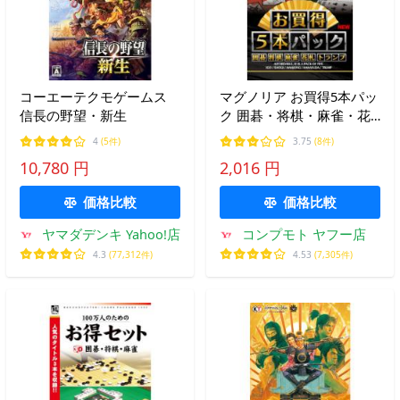
コーエーテクモゲームス
マグノリア お買得5本パッ
信長の野望・新生
ク 囲碁・将棋・麻雀・花
札・トランプ New(対応
4
(5件)
3.75
(8件)
OS:その他) 目安在庫=△
10,780 円
2,016 円
価格比較
価格比較
ヤマダデンキ Yahoo!店
コンプモト ヤフー店
4.3
(77,312件)
4.53
(7,305件)