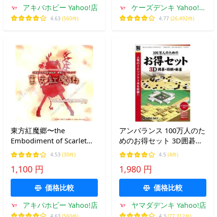
アキバホビー Yahoo!店
ケーズデンキ Yahoo!シ
ョップ
4.63
(560件)
4.77
(26,492件)
東方紅魔郷〜the
アンバランス 100万人のた
Embodiment of Scarlet
めのお得セット 3D囲碁・
Devil〜 / 上海アリス幻樂
将棋・麻雀
4.53
(30件)
4.5
(4件)
団
1,100 円
1,980 円
価格比較
価格比較
アキバホビー Yahoo!店
ヤマダデンキ Yahoo!店
4.63
(560件)
4.3
(77,312件)