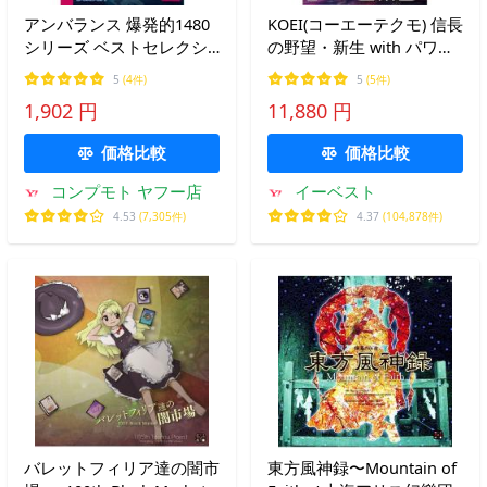
アンバランス 爆発的1480
KOEI(コーエーテクモ) 信長
シリーズ ベストセレクシ
の野望・新生 with パワー
ョン 上海 -十二支(鼠編)-(対
アップキット
5
(4件)
5
(5件)
応OS:その他) 目安在庫=△
（Windows・パッケージ
1,902 円
11,880 円
版）
価格比較
価格比較
コンプモト ヤフー店
イーベスト
4.53
(7,305件)
4.37
(104,878件)
バレットフィリア達の闇市
東方風神録〜Mountain of