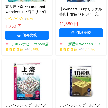
東方錦上京 〜 Fossilized
【WonderGOOオリジナル
Wonders. / 上海アリス幻
特典】君色パトラIF 完全
樂団
生産限定版＜PC＞
0
(2件)
11,880 円
20261126
1,760 円
価格比較
価格比較
アキバホビー Yahoo!店
新星堂WonderGOO
Yahoo!店
4.63
(560件)
4.59
(3,072件)
アンバランス ゲームソフ
アンバランス ゲームソフ