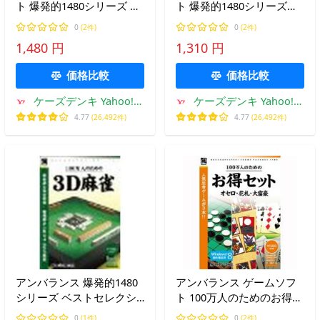
ト 爆発的1480シリーズ ベ
ト 爆発的1480シリーズベ
ストセレクション 上海 -十
ストセレクション 100万人
0
(2件)
0
(2件)
二支(鼠編)-
のための3D将棋
1,480 円
1,310 円
価格比較
価格比較
ケーズデンキ Yahoo!シ
ケーズデンキ Yahoo!シ
ョップ
ョップ
4.77
(26,492件)
4.77
(26,492件)
アンバランス 爆発的1480
アンバランス ゲームソフ
シリーズ ベストセレクシ
ト 100万人のためのお得セ
ョン 100万人のための3D
ット オセロ・花札・大富
0
(1件)
0
(2件)