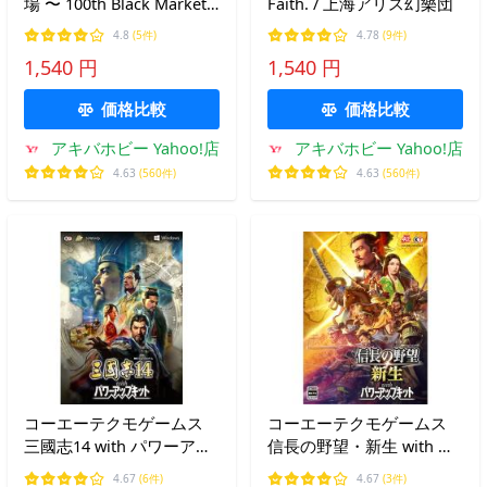
場 〜 100th Black Market.
Faith. / 上海アリス幻樂団
/ 上海アリス幻樂団
4.8
(5件)
4.78
(9件)
1,540 円
1,540 円
価格比較
価格比較
アキバホビー Yahoo!店
アキバホビー Yahoo!店
4.63
(560件)
4.63
(560件)
コーエーテクモゲームス
コーエーテクモゲームス
三國志14 with パワーアッ
信長の野望・新生 with パ
プキット
ワーアップキット
4.67
(6件)
4.67
(3件)