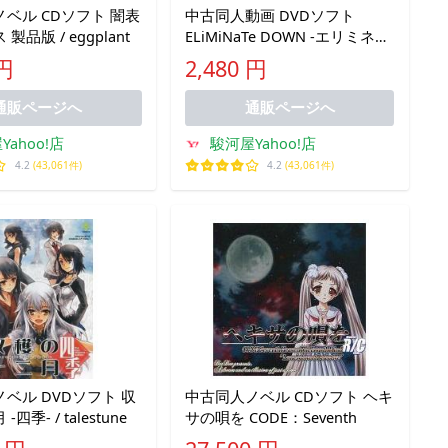
ベル CDソフト 闇表
中古同人動画 DVDソフト
製品版 / eggplant
ELiMiNaTe DOWN -エリミネー
トダウン- / 柳都製作所
 円
2,480 円
通販ページへ
通販ページへ
Yahoo!店
駿河屋Yahoo!店
4.2
(43,061件)
4.2
(43,061件)
ベル DVDソフト 収
中古同人ノベル CDソフト ヘキ
四季- / talestune
サの唄を CODE：Seventh