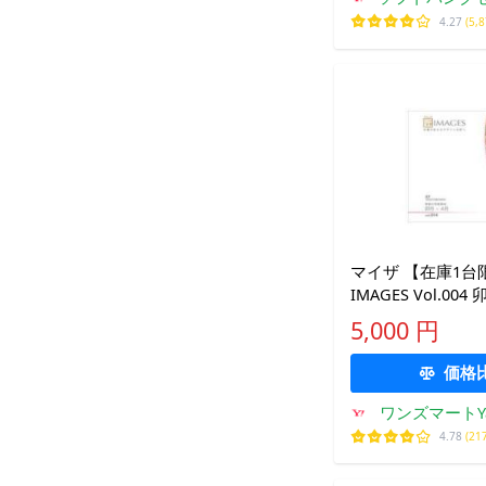
4.27
(5,
マイザ 【在庫1台
IMAGES Vol.004
5,000 円
価格
ワンズマートYa
ピン
4.78
(21