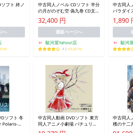
Dソフト 終ノ
中古同人ノベル CDソフト 半分
中古同人ノ
の月がのぞむ空 偽九巻 CD文庫
パラダイス 
版 / 雷撃文庫
32,400 円
1,890
ジへ
通販ページへ
店
駿河屋Yahoo!店
駿河屋
061件)
4.2
(43,061件)
VDソフト 冬
中古同人動画 DVDソフト 東方
中古同人ノ
Polaris-
同人アニメ小劇場 パチュリー
穫の十二月 -
ジなな
が爆発する -簡易版- / 街角麻婆