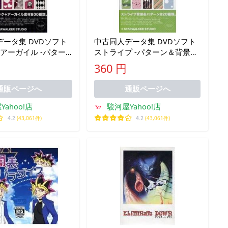
ータ集 DVDソフト
中古同人データ集 DVDソフト
アーガイル -パター
ストライプ -パターン＆背景素
材集- /
材集- / STARWALKER STUDIO
360 円
KER STUDIO
通販ページへ
通販ページへ
Yahoo!店
駿河屋Yahoo!店
4.2
(43,061件)
4.2
(43,061件)