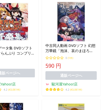
中古同人動画 DVDソフト 幻想
ータ集 DVDソフト
万華鏡「泡沫、哀のまほろ
ぐらんぷり コンプリ
ば」 プロモーションビデオ /
 / あ〜るの〜と
0
(1件)
満福神社＆幽閉サテライト
590 円
通販ページへ
通販ページへ
Yahoo!店
駿河屋Yahoo!店
4.2
(43,061件)
4.2
(43,061件)