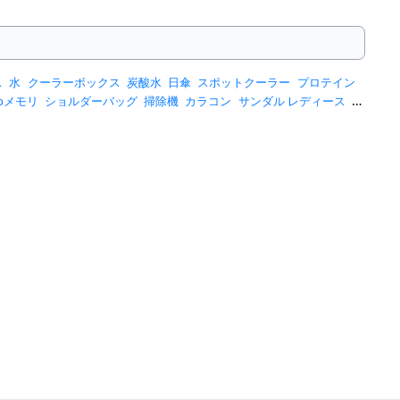
ス
水
クーラーボックス
炭酸水
日傘
スポットクーラー
プロテイン
sbメモリ
ショルダーバッグ
掃除機
カラコン
サンダル レディース
ス