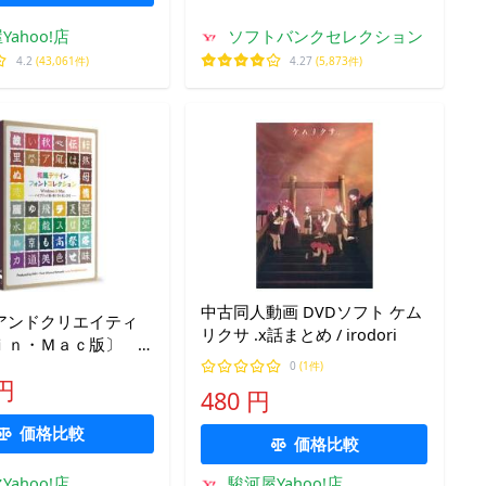
Yahoo!店
ソフトバンクセレクション
4.2
(43,061件)
4.27
(5,873件)
中古同人動画 DVDソフト ケム
アンドクリエイティ
リクサ .x話まとめ / irodori
ｉｎ・Ｍａｃ版〕
インフォントコレク
0
(1件)
 円
ワフウデザインフオ
480 円
クシヨン
価格比較
価格比較
Yahoo!店
駿河屋Yahoo!店