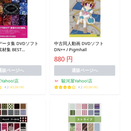
ータ集 DVDソフト
中古同人動画 DVDソフト
材集 BEST
DN++ / Pigmhall
ON / STARWALKER
880 円
通販ページへ
通販ページへ
Yahoo!店
駿河屋Yahoo!店
4.2
(43,061件)
4.2
(43,061件)