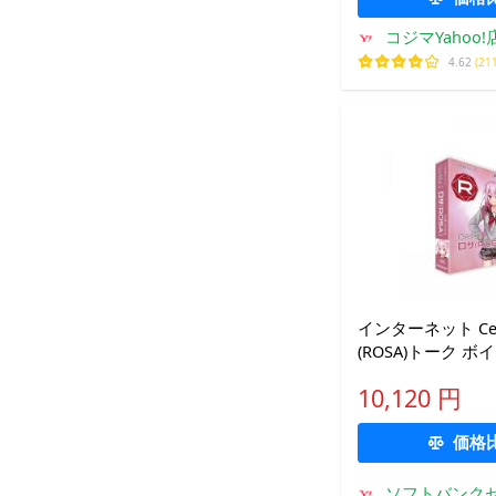
コジマYahoo!
4.62
(21
インターネット CeV
(ROSA)トーク ボ
10,120 円
価格
ソフトバンク