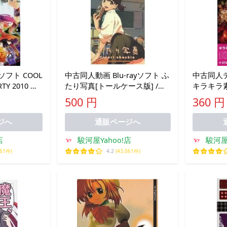
フト COOL
中古同人動画 Blu-rayソフト ふ
中古同人デ
RTY 2010 ハ
たり写真[トールケース版] /
キラキラ素
imgnation
COLLECTI
500 円
360 円
STUDIO
ジへ
通販ページへ
店
駿河屋Yahoo!店
駿河屋
061件)
4.2
(43,061件)