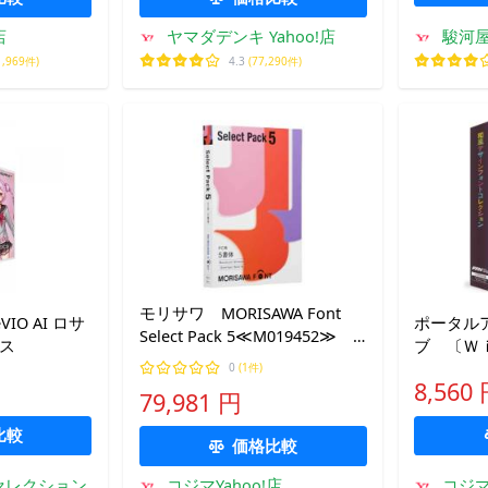
店
ヤマダデンキ Yahoo!店
駿河屋
1,969件)
4.3
(77,290件)
モリサワ MORISAWA Font
IO AI ロサ
ポータル
Select Pack 5≪M019452≫
イス
ブ 〔Ｗ
MORISAWA FONT SELECT
和風デザ
0
(1件)
8,560
ション 
79,981 円
ントコレ
比較
価格比較
セレクション
コジマYahoo!店
コジマ