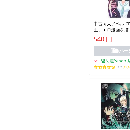
中古同人ノベル C
王、エロ漫画を描く
んご
540 円
通販ペー
駿河屋Yahoo!
4.2
(43,