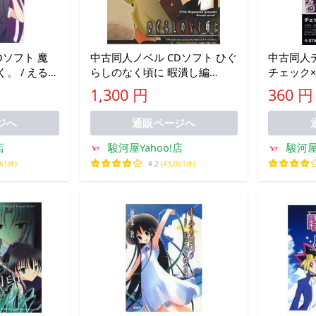
Dソフト 魔
中古同人ノベル CDソフト ひぐ
中古同人デ
。 / えるり
らしのなく頃に 暇潰し編
チェック×
20040813 ver.[プリントCD-R
ン＆背景素
1,300 円
360 円
版] / 07th Exp
STARWAL
ジへ
通販ページへ
店
駿河屋Yahoo!店
駿河屋
061件)
4.2
(43,061件)