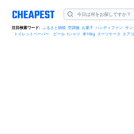
注目検索ワード:
ふるさと納税
空調服
お菓子
ハンディファン
サン
トイレットペーパー
ビール
tシャツ
米10kg
スーツケース
エア
クイーズ
スニーカー
テレビ
お米 5kg
ポータブル電源
シャンプー