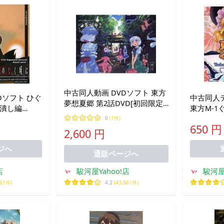
中古同人動画 DVDソフト 東方
Dソフト ひぐ
中古同人デ
夢想夏郷 第2話DVD[初回限定
暇潰し編
東方M-1
仕様/会場特典BOX無] / 舞風
レス版] / 07th
ート音楽集
0
(1件)
(MAIKAZE)
650 円
2,600 円
ジへ
通販ページへ
店
駿河屋Yahoo!店
駿河屋
061件)
4.2
(43,061件)