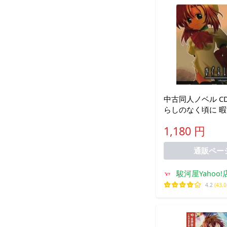
中古同人ノベル C
らしのなく頃に 
20040813 ver.[プ
1,180 円
Expansion
通販ペー
駿河屋Yahoo!
4.2
(43,