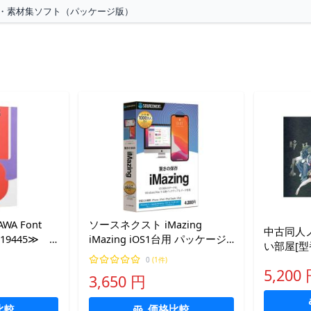
・素材集ソフト（パッケージ版）
A Font
ソースネクスト iMazing
中古同人ノ
M019445≫
iMazing iOS1台用 パッケージ
い部屋[型番
SELECT
版
付] / 
0
(1件)
5,200
3,650 円
比較
価格比較