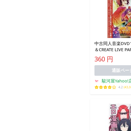
中古同人音楽DVDソ
＆CREATE LIVE PA
イパー×
360 円
通販ペー
駿河屋Yahoo!
4.2
(43,