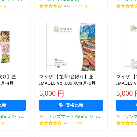
873件)
4.62
(211,969件)
限り】匠
マイザ 【在庫1台限り】匠
マイザ 
 卯月-4月
IMAGES Vol.006 水無月-6月
IMAGES 
5,000 円
5,000
比較
価格比較
hoo!ショッ
ワンズマートYahoo!ショッ
ワンズ
グ店
ピング店
7件)
4.78
(217件)