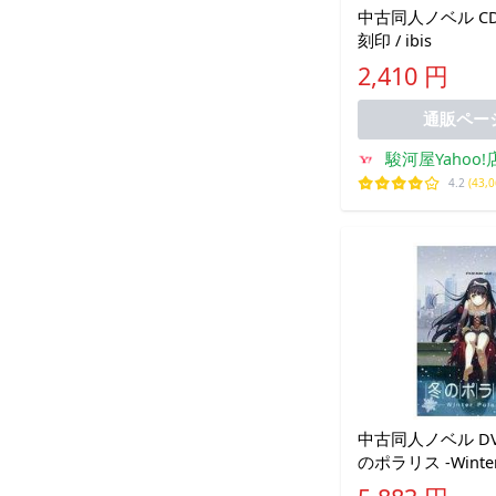
中古同人ノベル C
刻印 / ibis
2,410 円
通販ペー
駿河屋Yahoo!
4.2
(43,
中古同人ノベル D
のポラリス -Winter 
[C93版] / ステー