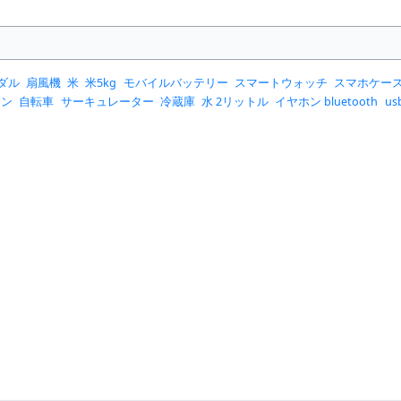
ダル
扇風機
米
米5kg
モバイルバッテリー
スマートウォッチ
スマホケー
コン
自転車
サーキュレーター
冷蔵庫
水 2リットル
イヤホン bluetooth
u