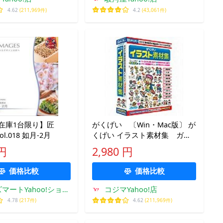
4.62
(211,969件)
4.2
(43,061件)
【在庫1台限り】匠
がくげい 〔Win・Mac版〕 が
Vol.018 如月-2月
くげい イラスト素材集 ガク
ゲイイラストソザイシユウ(WI
 円
2,980 円
価格比較
価格比較
マートYahoo!ショッ
コジマYahoo!店
ピング店
4.78
(217件)
4.62
(211,969件)