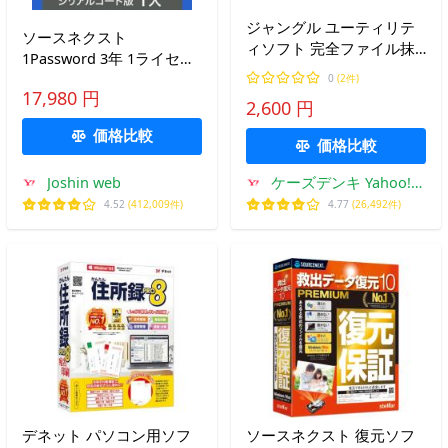
ジャングル ユーティリテ
ソースネクスト
ィソフト 完全ファイル抹
1Password 3年 1ライセン
消17
ス シリアルコード版 ※パ
0
(2件)
17,980 円
ッケージ版 1PASSWORD3
2,600 円
ネン1ライセンス 返品種別
価格比較
B
価格比較
Joshin web
ケーズデンキ Yahoo!シ
ョップ
4.52
(412,009件)
4.77
(26,492件)
デネット パソコン用ソフ
ソースネクスト 復元ソフ