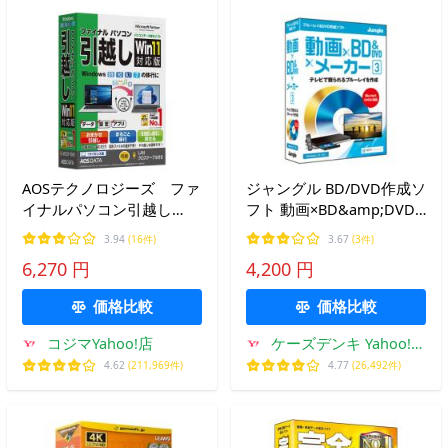
AOSテクノロジーズ ファ
ジャングル BD/DVD作成ソ
イナルパソコン引越し
フト 動画×BD&amp;DVD×
Win11対応版 LANクロスケ
メーカー 3
3.94
(16件)
3.67
(3件)
ーブル付 FP81
6,270 円
4,200 円
価格比較
価格比較
コジマYahoo!店
ケーズデンキ Yahoo!シ
ョップ
4.62
(211,969件)
4.77
(26,492件)