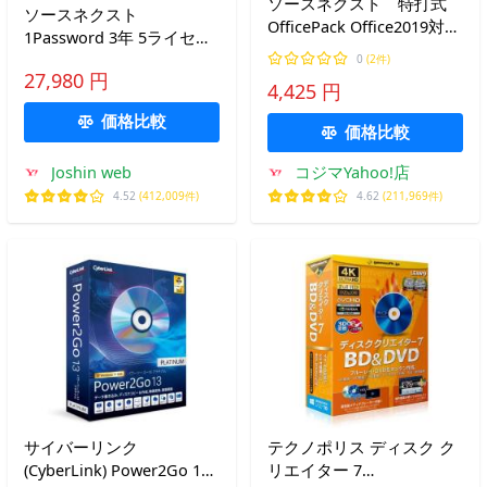
ソースネクスト 特打式
ソースネクスト
OfficePack Office2019対応
1Password 3年 5ライセン
版 トクウチシキ
ス シリアルコード版 ※パ
0
(2件)
OFFICEPACK2019
27,980 円
ッケージ版 1PASSWORD3
4,425 円
ネン5ライセンス 返品種別
価格比較
B
価格比較
Joshin web
コジマYahoo!店
4.52
(412,009件)
4.62
(211,969件)
サイバーリンク
テクノポリス ディスク ク
(CyberLink) Power2Go 13
リエイター 7