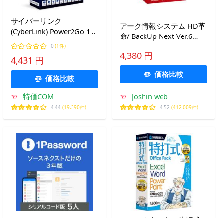
サイバーリンク
アーク情報システム HD革
(CyberLink) Power2Go 13
命/ BackUp Next Ver.6
Platinum 画面録画機能付
Standard 1台用(アカデミ
0
(1件)
き アップグレード &amp;
4,380 円
ック版) ※パッケージ(CD-
4,431 円
乗換え版
ROM)版 HDカクメイ
価格比較
BACKUPN6STDAC1 返品種
価格比較
別B
特価COM
Joshin web
4.44
(19,390件)
4.52
(412,009件)