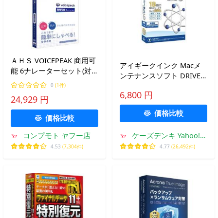
ＡＨＳ VOICEPEAK 商用可
アイギークインク Macメ
能 6ナレーターセット(対
ンテナンスソフト DRIVE
応OS:WIN&amp;MAC) 目
GENIUS 6
0
(1件)
安在庫=○
6,800 円
24,929 円
価格比較
価格比較
コンプモト ヤフー店
ケーズデンキ Yahoo!シ
ョップ
4.53
(7,304件)
4.77
(26,492件)