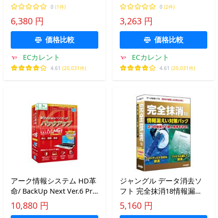
Platinum 画面録画機能付
BD&amp;DVD GS-0003
0
(1件)
0
(2件)
き 通常版
6,380 円
3,263 円
価格比較
価格比較
ECカレント
ECカレント
4.61
(20,031件)
4.61
(20,031件)
アーク情報システム HD革
ジャングル データ消去ソ
命/ BackUp Next Ver.6 Pro
フト 完全抹消18情報漏え
Edition 3台用 ※パッケー
い対策パック
10,880 円
5,160 円
ジ(CD-ROM)版 HDカクメ