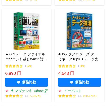
ＡＯＳデータ ファイナル
AOSテクノロジーズ ター
パソコン引越しWin11対応
ミネータ10plus データ完
版 専用USBリンクケーブ
全抹消 BIOS/UEFI版
4
(6件)
4
(3件)
ル付 FP8-2
6,890 円
4,648 円
価格比較
価格比較
ヤマダデンキ Yahoo!店
イーベスト
4.3
(77,312件)
4.37
(104,876件)