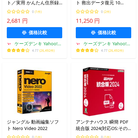
ト／実用 かんたん住所録
ト 救出データ復元 10
Pro8
Premium
0
(1件)
0
(2件)
2,681 円
11,250 円
価格比較
価格比較
ケーズデンキ Yahoo!シ
ケーズデンキ Yahoo!シ
ョップ
ョップ
4.77
(26,492件)
4.77
(26,492件)
ジャングル 動画編集ソフ
アンテナハウス 瞬簡 PDF
ト Nero Video 2022
統合版 2024(対応OS:その
他) 目安在庫=△
0
(1件)
0
(1件)