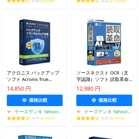
4.59
(50,950件)
4.52
(412,009件)
アクロニス バックアップ
ソースネクスト OCR（文
ソフト Acronis True
字認識）ソフト 読取革命
Image 2025 スタンダード
Ver.17
14,850 円
12,980 円
3台
価格比較
価格比較
ケーズデンキ Yahoo!シ
ケーズデンキ Yahoo!シ
ョップ
ョップ
4.77
(26,492件)
4.77
(26,492件)