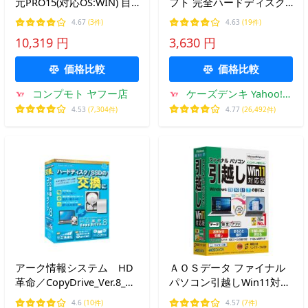
元PRO15(対応OS:WIN) 目
フト 完全ハードディスク
安在庫=△
抹消18
4.67
(3件)
4.63
(19件)
10,319 円
3,630 円
価格比較
価格比較
コンプモト ヤフー店
ケーズデンキ Yahoo!シ
ョップ
4.53
(7,304件)
4.77
(26,492件)
アーク情報システム HD
ＡＯＳデータ ファイナル
革命／CopyDrive_Ver.8_通
パソコン引越しWin11対応
常版 CD-801
版 専用USBリンクケーブ
4.6
(10件)
4.57
(7件)