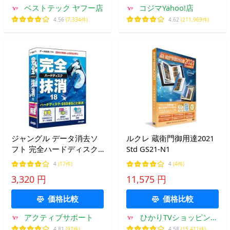
ベストテック ヤフー店
コジマYahoo!店
4.56
(7,334件)
4.62
(211,969件)
ジャングル データ消去ソ
ルクレ 蔵衛門御用達2021
フト 完全ハードディスク
Std GS21-N1
抹消18
4
(17件)
4
(4件)
3,320 円
11,575 円
価格比較
価格比較
アクティブサポート
ひかりTVショッピング
Yahoo!店
4.81
(97件)
4.58
(15,411件)