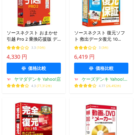
ソースネクスト おまかせ
ソースネクスト 復元ソフ
引越 Pro 2 乗換応援版 デ
ト 救出データ復元 10
ータ移行ソフト
Standard
3.3
(10件)
3
(3件)
4,330 円
6,419 円
価格比較
価格比較
ヤマダデンキ Yahoo!店
ケーズデンキ Yahoo!シ
ョップ
4.3
(77,312件)
4.77
(26,492件)