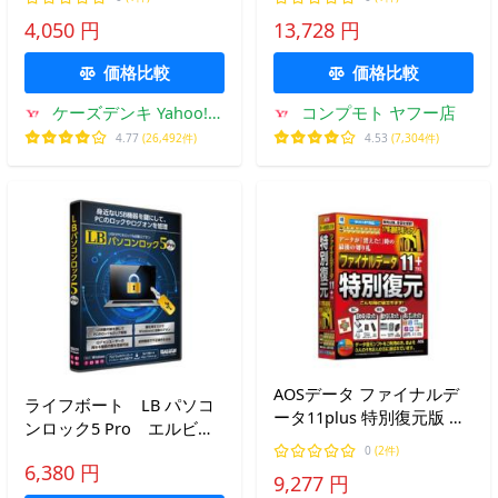
4,050 円
13,728 円
価格比較
価格比較
ケーズデンキ Yahoo!シ
コンプモト ヤフー店
ョップ
4.77
(26,492件)
4.53
(7,304件)
AOSデータ ファイナルデ
ライフボート LB パソコ
ータ11plus 特別復元版 ※
ンロック5 Pro エルビー
パッケージ版 ファイナル
パソコンロツク5プロ
0
(2件)
データ11Pトクフク-W 返
6,380 円
9,277 円
品種別B