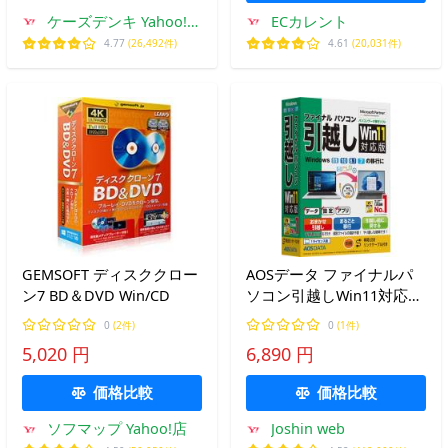
ケーズデンキ Yahoo!シ
ECカレント
ョップ
4.77
(26,492件)
4.61
(20,031件)
GEMSOFT ディスククロー
AOSデータ ファイナルパ
ン7 BD＆DVD Win/CD
ソコン引越しWin11対応版
専用USBリンクケーブル付
0
(2件)
0
(1件)
※パッケージ版 Fパソコン
5,020 円
6,890 円
ヒツコシ11センヨウUSBW
返品種別B
価格比較
価格比較
ソフマップ Yahoo!店
Joshin web