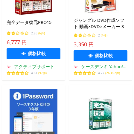
ジャングル DVD作成ソフ
完全データ復元PRO15
ト 動画×DVD×メーカー 3
2.83
(6件)
2
(4件)
6,777 円
3,350 円
価格比較
価格比較
アクティブサポート
ケーズデンキ Yahoo!シ
ョップ
4.81
(97件)
4.77
(26,492件)