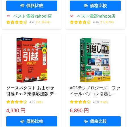
価格比較
価格比較
ベスト電器Yahoo!店
ベスト電器Yahoo!店
4.46
(11,367件)
4.46
(11,367件)
ソースネクスト おまかせ
AOSテクノロジーズ ファ
引越 Pro 2 乗換応援版 デ
イナルパソコン引越し
ータ移行ソフト
Win11対応版 専用USBリン
4.22
(9件)
4.08
(13件)
クケーブル付 FP82
4,330 円
6,890 円
価格比較
価格比較