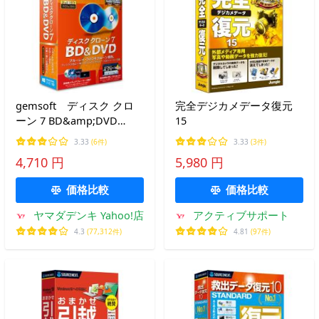
gemsoft ディスク クロ
完全デジカメデータ復元
ーン 7 BD&amp;DVD
15
「BDをBD・DVDに、DVD
3.33
(6件)
3.33
(3件)
をDVDにクローン」 GS-
4,710 円
5,980 円
0006
価格比較
価格比較
ヤマダデンキ Yahoo!店
アクティブサポート
4.3
(77,312件)
4.81
(97件)