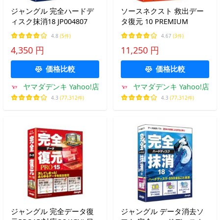
ジャングル 完全ハードデ
ソースネクスト 救出デー
ィスク抹消18 JP004807
タ復元 10 PREMIUM
4.8
(5件)
4.67
(3件)
4,350 円
11,250 円
価格比較
価格比較
ヤマダデンキ Yahoo!店
ヤマダデンキ Yahoo!店
4.3
(77,312件)
4.3
(77,312件)
ジャングル 完全データ復
ジャングル データ消去ソ