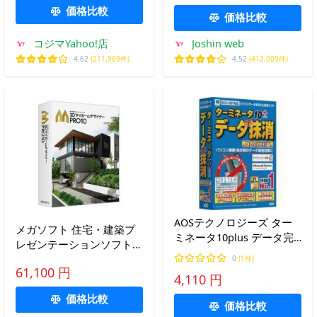
価格比較
価格比較
コジマYahoo!店
Joshin web
4.62
(211,969件)
4.52
(412,009件)
AOSテクノロジーズ ター
メガソフト 住宅・建築プ
ミネータ10plus データ完
レゼンテーションソフト
全抹消 BIOS/UEFI版
3Dマイホームデザイナー
0
(1件)
61,100 円
PRO10
4,110 円
価格比較
価格比較