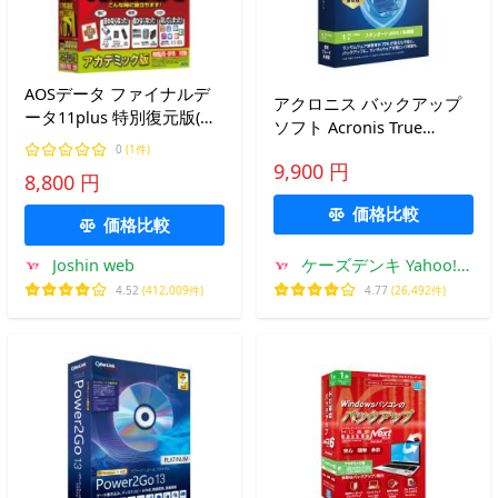
AOSデータ ファイナルデ
アクロニス バックアップ
ータ11plus 特別復元版(ア
ソフト Acronis True
カデミック版) ※パッケー
Image 2025 スタンダード
0
(1件)
ジ版 ファイナルデータ11P
9,900 円
1台
8,800 円
トクフクAC-W 返品種別B
価格比較
価格比較
Joshin web
ケーズデンキ Yahoo!シ
ョップ
4.52
(412,009件)
4.77
(26,492件)