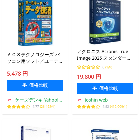
アクロニス Acronis True
ＡＯＳテクノロジーズ パ
Image 2025 スタンダード
ソコン用ソフト／ユーティ
(5台版) ※パッケージ(メデ
リティ ターミネータ
0
(1件)
ィアレス)版
5,478 円
10plus データ完全抹消
19,800 円
ATRUEIMAGE2025STD5PC
BIOS/UEFI版
返品種別B
価格比較
価格比較
ケーズデンキ Yahoo!シ
Joshin web
ョップ
4.77
(26,492件)
4.52
(412,009件)