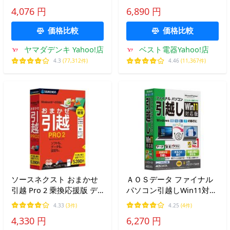
HD&amp;SSD交換ソフト
ル付 FP8-2
4,076 円
6,890 円
価格比較
価格比較
ヤマダデンキ Yahoo!店
ベスト電器Yahoo!店
4.3
(77,312件)
4.46
(11,367件)
ソースネクスト おまかせ
ＡＯＳデータ ファイナル
引越 Pro 2 乗換応援版 デ
パソコン引越しWin11対応
ータ移行ソフト
版 LANクロスケーブル付
4.33
(3件)
4.25
(4件)
FP8-1
4,330 円
6,270 円