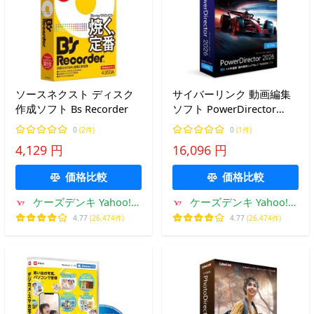
ソースネクスト ディスク
サイバーリンク 動画編集
作成ソフト Bs Recorder
ソフト PowerDirector
2026 Ultra 通常版
0
(2件)
0
(1件)
4,129 円
16,096 円
価格比較
価格比較
ケーズデンキ Yahoo!シ
ケーズデンキ Yahoo!シ
ョップ
ョップ
4.77
(26,474件)
4.77
(26,474件)