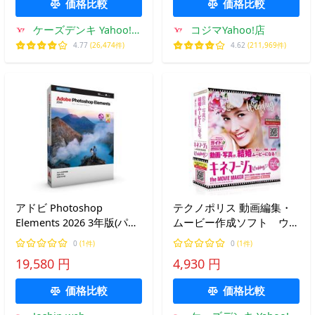
価格比較
価格比較
ケーズデンキ Yahoo!シ
コジマYahoo!店
ョップ
4.77
(26,474件)
4.62
(211,969件)
アドビ Photoshop
テクノポリス 動画編集・
Elements 2026 3年版(パッ
ムービー作成ソフト ウェ
ケージ版) ※メディアレス
ディングテンプレ付属 キ
0
(1件)
0
(1件)
PHOTOELE20263Y-H 返品
ネマージュ the
19,580 円
4,930 円
種別B
MovieMaker ウェディング
【DVD作成付】
価格比較
価格比較