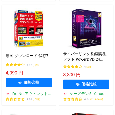
サイバーリンク 動画再生
動画 ダウンロード 保存7
ソフト PowerDVD 24
Ultra アップグレード
4.17
(6件)
4
(3件)
&amp; 乗換え版
4,990 円
8,800 円
価格比較
価格比較
De-Netアウトレットス
ケーズデンキ Yahoo!シ
トア
ョップ
4.61
(59件)
4.77
(26,474件)