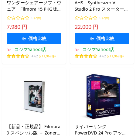
ワンダーシェアーソフトウ
AHS Synthesizer V
ェア Filmora 15 PKG版
Studio 2 Pro スターターパ
永続ライセンス 店舗限定
ック SAHS50376
0
(2件)
0
(2件)
Win/Mac両対応モデル
7,980 円
22,000 円
［Win・Mac用］ WS-
F15JP
価格比較
価格比較
コジマYahoo!店
コジマYahoo!店
4.62
(211,969件)
4.62
(211,969件)
【新品・正規品】 Filmora
サイバーリンク
9 スペシャル版 ＋ Zoner
PowerDVD 24 Pro アップ