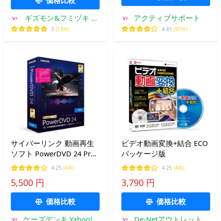
ギズモン&フミヅキ ヤ
アクティブサポート
フーショップ
5
(13件)
4.81
(97件)
サイバーリンク 動画再生
ビデオ動画変換+結合 ECO
ソフト PowerDVD 24 Pro
パッケージ版
アップグレード &amp; 乗
4.25
(4件)
4.25
(4件)
換え版
5,500 円
3,790 円
価格比較
価格比較
ケーズデンキ Yahoo!シ
De-Netアウトレットス