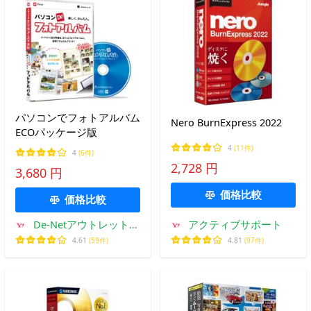
パソコンでフォトアルバム
Nero BurnExpress 2022
ECOパッケージ版
4
(11件)
4
(6件)
2,728 円
3,680 円
価格比較
価格比較
De-Netアウトレットス
アクティブサポート
トア
4.61
(59件)
4.81
(97件)