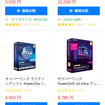
5,500 円
22,000 円
B
価格比較
価格比較
ヤマダデンキ Yahoo!店
Joshin web
4.3
(77,295件)
4.52
(411,963件)
サイバーリンク ライティ
サイバーリンク
ングソフト Power2Go 13
PowerDVD 24 Ultra アッ
Platinum（アップグレー
プグレード ＆ 乗換え版
0
(1件)
0
(2件)
ド＆乗換え版）
DVD24ULTSG001
4,950 円
8,780 円