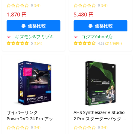
PhotoStudio X セット｜動
グレード ＆ 乗換え版
0
(2件)
0
(2件)
画編集＆写真編集をこれ1
DVD24PROSG001
1,870 円
5,480 円
つで｜初心者にもおすすめ
の編集ソフト
価格比較
価格比較
ギズモン&フミヅキ ヤ
コジマYahoo!店
フーショップ
5
(13件)
4.62
(211,969件)
サイバーリンク
AHS Synthesizer V Studio
PowerDVD 24 Pro アップ
2 Pro スターターパック ※
グレード &amp; 乗換え版
パッケージ版 シンセVスタ
0
(1件)
0
(1件)
DVD24PROSG-001
ジオ2PROST-HD 返品種別