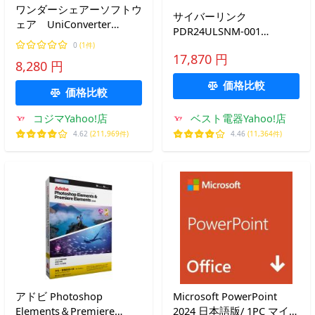
ワンダーシェアーソフトウ
サイバーリンク
ェア UniConverter
PDR24ULSNM-001
［Windows用］
PowerDirector 2026
0
(1件)
UniConverter
17,870 円
Ultimate Suite 通常版
8,280 円
Windows対応
価格比較
価格比較
コジマYahoo!店
ベスト電器Yahoo!店
4.62
(211,969件)
4.46
(11,364件)
アドビ Photoshop
Microsoft PowerPoint
Elements＆Premiere
2024 日本語版/ 1PC マイク