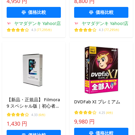
4,950 円
8,800 円
価格比較
価格比較
ヤマダデンキ Yahoo!店
ヤマダデンキ Yahoo!店
4.3
(77,295件)
4.3
(77,295件)
【新品・正規品】 Filmora
DVDFab XI プレミアム
9 スペシャル版｜初心者で
も簡単に使える動画編集ソ
4.25
(4件)
4.33
(6件)
フト｜永続ライセンス
9,980 円
1,430 円
価格比較
価格比較