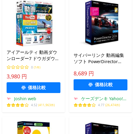
アイアールティ 動画ダウ
サイバーリンク 動画編集
ンローダー7 ドウガダウン
ソフト PowerDirector
ロ-ダ-7-W 返品種別B
2026 Ultra アップグレード
0
(1件)
8,689 円
＆乗換版
3,980 円
価格比較
価格比較
Joshin web
ケーズデンキ Yahoo!シ
ョップ
4.52
(411,963件)
4.77
(26,474件)