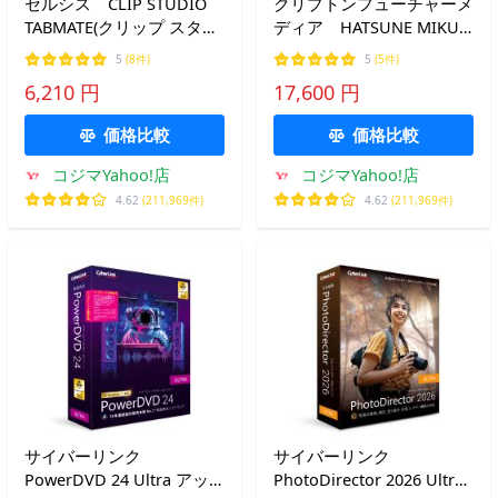
セルシス CLIP STUDIO
クリプトンフューチャーメ
TABMATE(クリップ スタジ
ディア HATSUNE MIKU
オ タブメイト) CES-
V4X (incl. ENGLISH)/
5
(8件)
5
(5件)
50033
PACKAGE MIKUV4XCP
6,210 円
17,600 円
価格比較
価格比較
コジマYahoo!店
コジマYahoo!店
4.62
(211,969件)
4.62
(211,969件)
サイバーリンク
サイバーリンク
PowerDVD 24 Ultra アッ
PhotoDirector 2026 Ultra