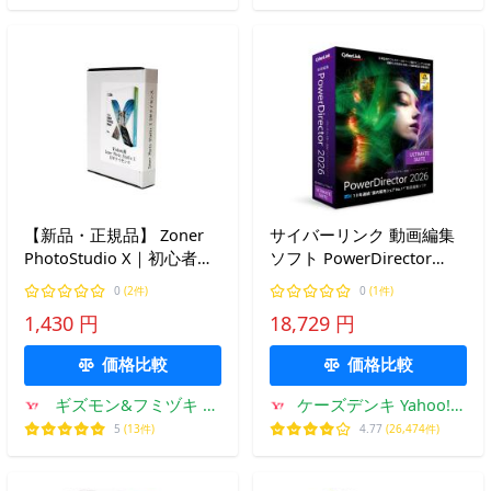
【新品・正規品】 Zoner
サイバーリンク 動画編集
PhotoStudio X｜初心者か
ソフト PowerDirector
らプロまで使える写真編集
2026 Ultimate Suite 通常
0
(2件)
0
(1件)
ソフト｜RAW現像・レタッ
版
1,430 円
18,729 円
チ・管理まで一括対応
価格比較
価格比較
ギズモン&フミヅキ ヤ
ケーズデンキ Yahoo!シ
フーショップ
ョップ
5
(13件)
4.77
(26,474件)