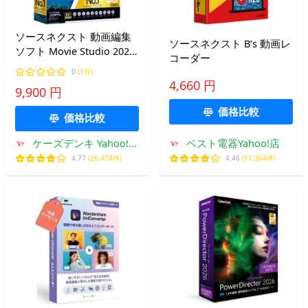
ソースネクスト 動画編集
ソースネクスト B’s 動画レ
ソフト Movie Studio 2024
コーダー
Platinum
0
(1件)
4,660 円
9,900 円
価格比較
価格比較
ケーズデンキ Yahoo!シ
ベスト電器Yahoo!店
ョップ
4.77
(26,474件)
4.46
(11,364件)