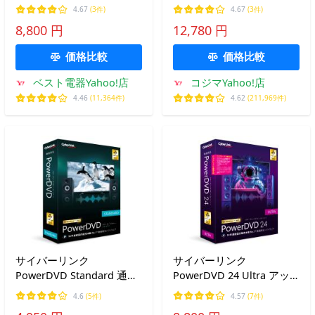
プグレード &amp; 乗換え
通常版
4.67
(3件)
4.67
(3件)
版 DVD24ULTSG-001
PHD17ULTNM001
8,800 円
12,780 円
価格比較
価格比較
ベスト電器Yahoo!店
コジマYahoo!店
4.46
(11,364件)
4.62
(211,969件)
サイバーリンク
サイバーリンク
PowerDVD Standard 通常
PowerDVD 24 Ultra アッ
版 DVD24STDNM-001
プグレード &amp; 乗換え
4.6
(5件)
4.57
(7件)
版 DVD24ULTSG-001