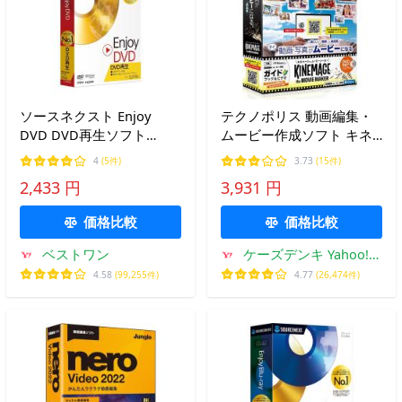
ソースネクスト Enjoy
テクノポリス 動画編集・
DVD DVD再生ソフト
ムービー作成ソフト キネ
Windows
マージュ the MovieMaker
4
(5件)
3.73
(15件)
【DVD作成付】
2,433 円
3,931 円
価格比較
価格比較
ベストワン
ケーズデンキ Yahoo!シ
ョップ
4.58
(99,255件)
4.77
(26,474件)