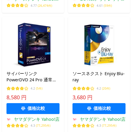
ョップ
トア
4.77
(26,474件)
4.61
(59件)
サイバーリンク
ソースネクスト Enjoy Blu-
PowerDVD 24 Pro 通常版
ray
DVD24PRONM-001
4.2
(5件)
4.2
(20件)
8,580 円
3,680 円
価格比較
価格比較
ヤマダデンキ Yahoo!店
ヤマダデンキ Yahoo!店
4.3
(77,295件)
4.3
(77,295件)