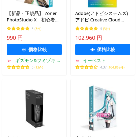
【新品・正規品】 Zoner
Adobe(アドビシステムズ)
PhotoStudio X｜初心者か
アドビ Creative Cloud
らプロまで使える写真編集
PRO 1年 Livecard サブス
5
(3件)
5
(3件)
ソフト｜RAW現像・レタッ
クリプション期間1年(12ヶ
990 円
102,960 円
チ・管理まで一括対応(ラ
月) パッケージ版 ソフトウ
イセンスカード)
ェア ダウンロードカード
価格比較
価格比較
ギズモン&フミヅキ ヤ
イーベスト
フーショップ
5
(13件)
4.37
(104,862件)