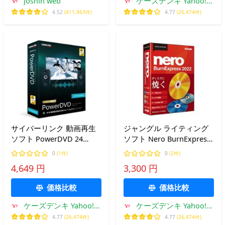
Joshin web
ケーズデンキ Yahoo!シ
ョップ
4.52
(411,963件)
4.77
(26,474件)
サイバーリンク 動画再生
ジャングル ライティング
ソフト PowerDVD 24
ソフト Nero BurnExpress
Standard 通常版
2022
0
(1件)
0
(2件)
4,649 円
3,300 円
価格比較
価格比較
ケーズデンキ Yahoo!シ
ケーズデンキ Yahoo!シ
ョップ
ョップ
4.77
(26,474件)
4.77
(26,474件)