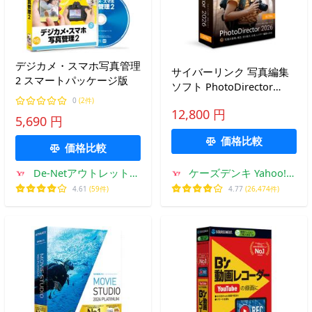
デジカメ・スマホ写真管理
サイバーリンク 写真編集
2 スマートパッケージ版
ソフト PhotoDirector
2026 Ultra 通常版
0
(2件)
12,800 円
5,690 円
価格比較
価格比較
De-Netアウトレットス
ケーズデンキ Yahoo!シ
トア
ョップ
4.61
(59件)
4.77
(26,474件)