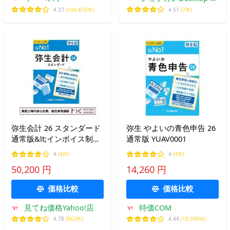
フー店
4.37
(104,870件)
4.57
(7件)
弥生会計 26 スタンダード
弥生 やよいの青色申告 26
通常版&lt;インボイス制
通常版 YUAV0001
度・電子帳簿保存法対応
4
(4件)
4
(4件)
&gt;/送料無料(沖縄、離島
50,200 円
14,260 円
除く)
価格比較
価格比較
見てね価格Yahoo!店
特価COM
4.78
(863件)
4.44
(19,390件)