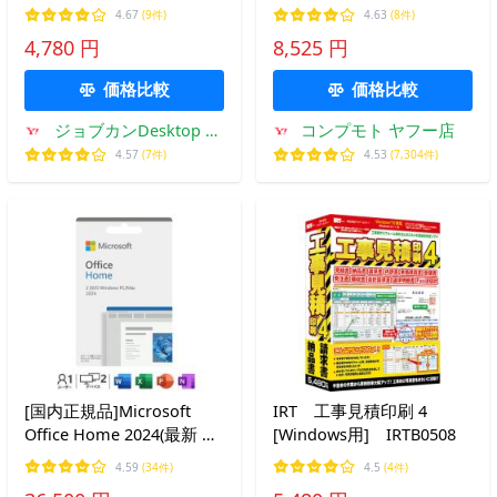
2026年 確定申告対応 ≪初
(対応OS:その他) メーカー
4.67
(9件)
4.63
(8件)
心者でも簡単！最大65万
在庫品
4,780 円
8,525 円
円控除≫ インボイス/電子
帳簿保存 公式
価格比較
価格比較
ジョブカンDesktop ヤ
コンプモト ヤフー店
フー店
4.57
(7件)
4.53
(7,304件)
[国内正規品]Microsoft
IRT 工事見積印刷 4
Office Home 2024(最新 永
[Windows用] IRTB0508
続版)|カード
4.59
(34件)
4.5
(4件)
版|Windows11、10/mac