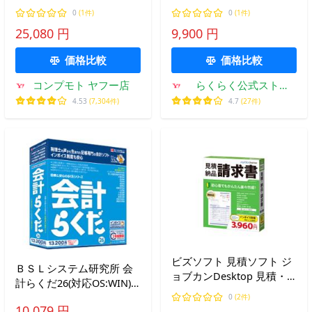
その他) メーカー在庫品
ット）
0
(1件)
0
(1件)
25,080 円
9,900 円
価格比較
価格比較
コンプモト ヤフー店
らくらく公式ストア
Yahoo!店
4.53
(7,304件)
4.7
(27件)
ビズソフト 見積ソフト ジ
ＢＳＬシステム研究所 会
ョブカンDesktop 見積・
計らくだ26(対応OS:WIN)
納品・請求書 23
目安在庫=△
0
(2件)
10,079 円