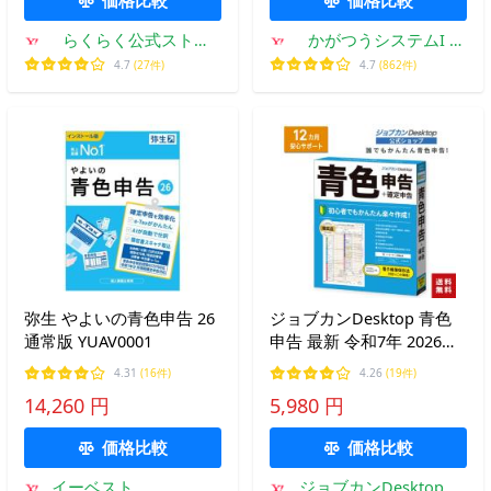
らくらく公式ストア
かがつうシステムI s
Yahoo!店
Yahoo!店
4.7
(27件)
4.7
(862件)
弥生 やよいの青色申告 26
ジョブカンDesktop 青色
通常版 YUAV0001
申告 最新 令和7年 2026年
確定申告対応 ≪初心者で
4.31
(16件)
4.26
(19件)
も簡単！最大65万円控除
14,260 円
5,980 円
≫ インボイス/電子帳簿保
存 最新 乗り換え版/通常版
価格比較
価格比較
公式
イーベスト
ジョブカンDesktop ヤ