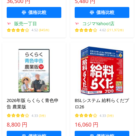
36,500 円
5,480 円
対応|PC2台
[windows_10,windows_11]
価格比較
価格比較
販売一丁目
コジマYahoo!店
4.52
(845件)
4.62
(211,972件)
2026年版 らくらく青色申
BSLシステム 給料らくだプ
告 農業版
ロ26
4.33
(3件)
4.33
(3件)
8,800 円
16,060 円
価格比較
価格比較