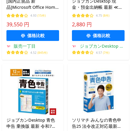
[国内正規品 新
ジョブカンDesktop 現
品]Microsoft Office Home
金・預金出納帳 最新 ≪は
&amp; Business 2024(最新
じめてのお金管理に！初心
4.93
(15件)
4.75
(8件)
永続版)|カード
者も簡単≫ インボイス対
39,550 円
2,880 円
版|Windows11、10/mac
応 自治会 町内会 団体 個
対応|PC2台
人事業主 フリーランス 経
価格比較
価格比較
[windows_10,windows_11]
費帳 公式
販売一丁目
ジョブカンDesktop ヤ
フー店
4.52
(845件)
4.57
(7件)
ジョブカンDesktop 青色
ソリマチ みんなの青色申
申告 乗換版 最新 令和7年
告25 法令改正対応最新版