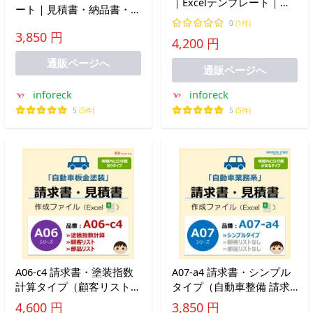
｜Excelテンプレート｜自
ート｜見積書・納品書・領
動車販売｜備考欄タイプ｜
収書｜シンプルタイプ｜一
0
(1件)
C01cシリーズ｜新田くん
3,850 円
般業務向け｜A01aシリー
4,200 円
ソフト
ズ｜新田くんソフト
通販ページへ
通販ページへ
inforeck
inforeck
5
(5件)
5
(5件)
A06-c4 請求書・塗装指数
A07‐a4 請求書・シンプル
計算タイプ（顧客リスト）
タイプ（自動車整備 請求
自動車板金塗装 Excelファ
書 見積書 納品書 領収書
4,600 円
3,850 円