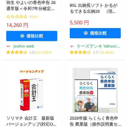
弥生 やよいの青色申告 26
BSL 出納長ソフト かるが
通常版＜令和7年分確定申
るできる出納26 （現
告対応＞ ※パッケージ(メ
金・預金出納帳＋小口現
0
(2件)
ディアレス)版 ヤヨイノア
5,500 円
金）
14,260 円
オイロシンコク26-W 返品
種別B
価格比較
価格比較
Joshin web
ケーズデンキ Yahoo!シ
ョップ
4.52
(412,009件)
4.77
(26,492件)
ソリマチ 会計王 最新版
2026年版 らくらく青色申
バージョンアップ(対応OS:
告 農業版（操作説明書セ