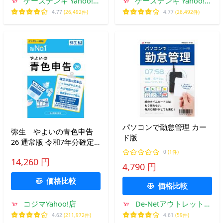
ケーズデンキ Yahoo!シ
ケーズデンキ Yahoo!シ
ョップ
ョップ
4.77
(26,492件)
4.77
(26,492件)
パソコンで勤怠管理 カー
弥生 やよいの青色申告
ド版
26 通常版 令和7年分確定
申告対応 YUAV0001
0
(1件)
14,260 円
4,790 円
価格比較
価格比較
コジマYahoo!店
De-Netアウトレットス
トア
4.62
(211,972件)
4.61
(59件)