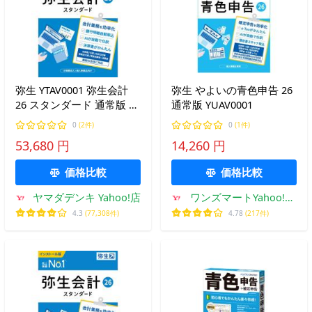
弥生 YTAV0001 弥生会計
弥生 やよいの青色申告 26
26 スタンダード 通常版 イ
通常版 YUAV0001
ンボイス制度・電子帳簿保
0
(2件)
0
(1件)
存法対応 Windows対応
53,680 円
14,260 円
価格比較
価格比較
ヤマダデンキ Yahoo!店
ワンズマートYahoo!シ
ョッピング店
4.3
(77,308件)
4.78
(217件)