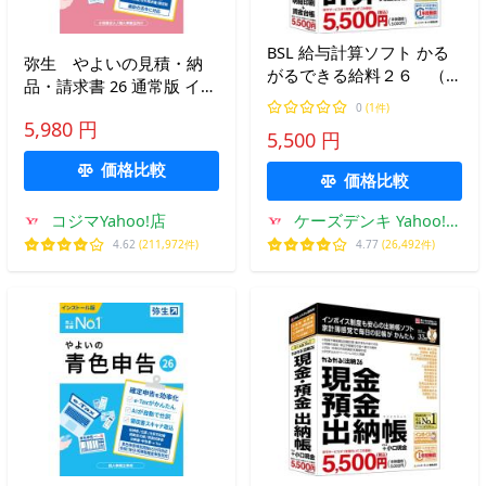
BSL 給与計算ソフト かる
弥生 やよいの見積・納
がるできる給料２６ （給
品・請求書 26 通常版 イン
与計算・明細印刷＋賃金台
ボイス制度対応
0
(1件)
帳）
5,980 円
LUAV0001
5,500 円
価格比較
価格比較
コジマYahoo!店
ケーズデンキ Yahoo!シ
ョップ
4.62
(211,972件)
4.77
(26,492件)