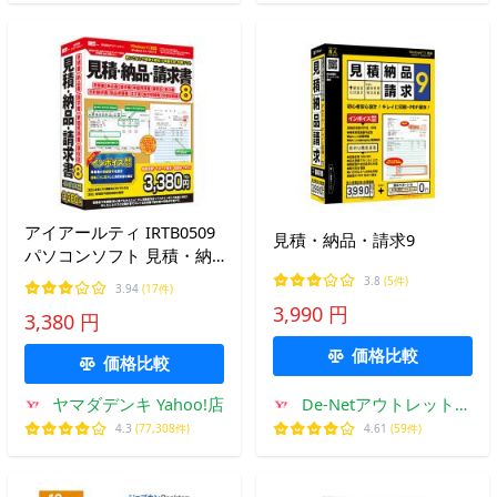
アイアールティ IRTB0509
見積・納品・請求9
パソコンソフト 見積・納
品・請求書8
3.8
(5件)
3.94
(17件)
3,990 円
3,380 円
価格比較
価格比較
ヤマダデンキ Yahoo!店
De-Netアウトレットス
トア
4.3
(77,308件)
4.61
(59件)