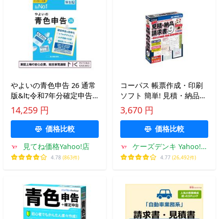
やよいの青色申告 26 通常
コーパス 帳票作成・印刷
版&lt;令和7年分確定申告
ソフト 簡単! 見積・納品・
対応&gt;/送料無料(沖縄、
請求書9
14,259 円
3,670 円
離島除く)
価格比較
価格比較
見てね価格Yahoo!店
ケーズデンキ Yahoo!シ
ョップ
4.78
(863件)
4.77
(26,492件)