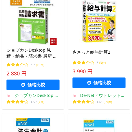
ジョブカンDesktop 見
ささっと給与計算2
積・納品・請求書 最新 ≪
インボイス・電帳法に完全
3
(3件)
3.7
(10件)
対応≫ 建築 建設 ひとり親
3,990 円
2,880 円
方 工務店 サービス 卸売
小売 見積書 納品書 領収書
価格比較
価格比較
公式
ジョブカンDesktop ヤ
De-Netアウトレットス
フー店
トア
4.57
(7件)
4.61
(59件)