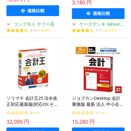
3,180 円
価格比較
価格比較
コンプモト ヤフー店
ケーズデンキ Yahoo!シ
ョップ
4.53
(7,304件)
4.77
(26,492件)
ソリマチ 会計王25 法令改
ジョブカンDesktop 会計
正対応最新版(対応OS:その
乗換版 最新 法人 中小企業
他) メーカー在庫品
決算 インボイス 電子帳簿
0
(1件)
0
(1件)
保存 ≪初心者でも簡単！
32,099 円
15,280 円
決算書作成≫ 経営者 個人
事業主 不動産 公式