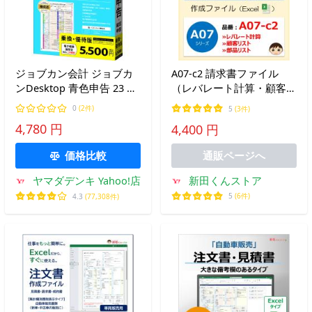
ジョブカン会計 ジョブカ
A07-c2 請求書ファイル
ンDesktop 青色申告 23 乗
（レバレート計算・顧客リ
換・優待版 PC0BR1801
スト・部品リスト）自動車
0
(2件)
5
(3件)
修理 整備 エクセル 新田く
4,780 円
4,400 円
んソフト
価格比較
通販ページへ
新田くんストア
ヤマダデンキ Yahoo!店
5
(6件)
4.3
(77,308件)