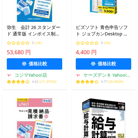
弥生 会計 26 スタンダー
ビズソフト 青色申告ソフ
ド 通常版 インボイス制
ト ジョブカンDesktop 青
度・電子帳簿保存法対応
色申告 23 乗換・優待版
0
(2件)
0
(2件)
YTAV0001
53,680 円
4,400 円
価格比較
価格比較
コジマYahoo!店
ケーズデンキ Yahoo!シ
ョップ
4.62
(211,972件)
4.77
(26,492件)