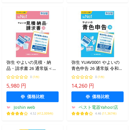
弥生 やよいの見積・納
弥生 YUAV0001 やよいの
品・請求書 26 通常版＜イ
青色申告 26 通常版 令和7
ンボイス制度対応＞ ※パ
年分確定申告対応
0
(1件)
0
(1件)
ッケージ(メディアレス)版
Windows対応
5,980 円
14,260 円
ヤヨイノミツモリノウヒン
セイ26-W 返品種別B
価格比較
価格比較
Joshin web
ベスト電器Yahoo!店
4.52
(412,009件)
4.46
(11,367件)