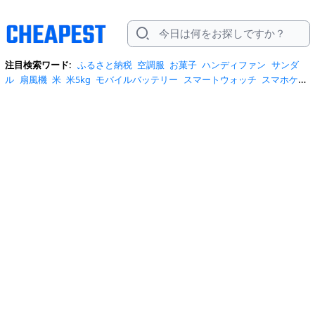
注目検索ワード:
ふるさと納税
空調服
お菓子
ハンディファン
サンダ
ル
扇風機
米
米5kg
モバイルバッテリー
スマートウォッチ
スマホケー
ス
水
クーラーボックス
炭酸水
日傘
スポットクーラー
プロテイン
ト
イレットペーパー
ビール
tシャツ
米10kg
スーツケース
エアコン
自
転車
サーキュレーター
冷蔵庫
水 2リットル
イヤホン bluetooth
usbメ
モリ
ショルダーバッグ
掃除機
カラコン
サンダル レディース
スクイー
ズ
スニーカー
テレビ
お米 5kg
ポータブル電源
シャンプー