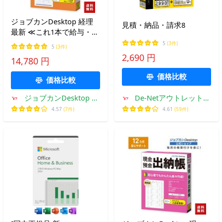
ジョブカンDesktop 経理
見積・納品・請求8
最新 ≪これ1本で給与・収
支・売掛管理まで≫ イン
5
(3件)
5
(3件)
ボイス対応 内訳明細 原価
2,690 円
14,780 円
計算 見積 請求 納品 領収
書 建築 建設 ひとり親方
価格比較
価格比較
公式
ジョブカンDesktop ヤ
De-Netアウトレットス
フー店
トア
4.57
(7件)
4.61
(59件)