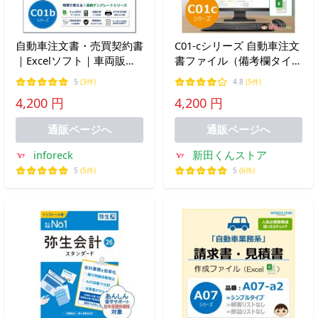
自動車注文書・売買契約書
C01‐cシリーズ 自動車注文
｜Excelソフト｜車両販売
書ファイル（備考欄タイ
｜個別消費税表示タイプ｜
プ）車両売買 Excel 新田く
5
(3件)
4.8
(5件)
C01bシリーズ｜新田くん
んソフト
4,200 円
4,200 円
ソフト
通販ページへ
通販ページへ
inforeck
新田くんストア
5
(5件)
5
(6件)