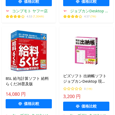
価格比較
価格比較
コンプモト ヤフー店
ジョブカンDesktop ヤ
フー店
4.53
(7,304件)
4.57
(7件)
ビズソフト 出納帳ソフト
BSL 給与計算ソフト 給料
ジョブカンDesktop 現
らくだ26普及版
金・預金出納帳 23
0
(1件)
14,080 円
3,200 円
価格比較
価格比較