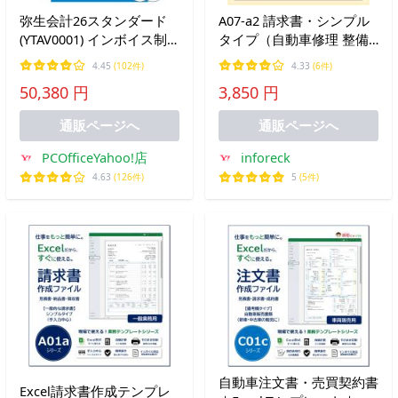
弥生会計26スタンダード
A07‐a2 請求書・シンプル
(YTAV0001) インボイス制
タイプ（自動車修理 整備
度・電子帳簿保存法対応：
車検 点検 板金 などの業
4.45
(102件)
4.33
(6件)
会計ソフト
務）Excelファイル 新田く
50,380 円
3,850 円
んソフト
通販ページへ
通販ページへ
PCOfficeYahoo!店
inforeck
4.63
(126件)
5
(5件)
自動車注文書・売買契約書
Excel請求書作成テンプレ