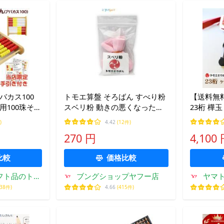
バカス100
トモエ算盤 そろばん すべり粉
【送料無
童用100珠そろ
スベリ粉 動きの悪くなったそ
23桁 樺
ん 児童用百
ろばんに効果的 そろばんの動
チェック 
)
4.42
(12件)
きがスムーズ なめらかなそろ
エ算盤 計
270 円
4,100
ばんの動き メンテナンス お手
低学年 女
入れ
レート枠
比較
価格比較
フト品のトー
ブングショップヤフー店
ヤマ
教材
538件)
4.66
(415件)