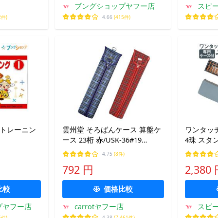
ブングショップヤフー店
スピー
2件)
4.66
(415件)
チトレーニン
雲州堂 そろばんケース 算盤ケ
ワンタッチ
ース 23桁 赤/USK-36#19
4珠 スタ
青/USK-36＃36 チェック柄 男
学生 算数 
4.75
(8件)
の子 女の子 知育 学習
体 + 専
792 円
2,380
比較
価格比較
プヤフー店
carrotヤフー店
スピー
5件)
4.38
(7,461件)