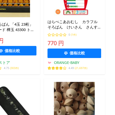
はらぺこあおむし カラフル
ばん 「4玉 23桁」
そろばん けいさん さんす
300 トモ
う すうじ 3歳以上【ネコポ
ん ソロバン 算盤 ス
0
(1件)
ス】
 円
 珠算 樺 小学生 低
770 円
年 暗算 計算 算数
価格比較
価格比較
Aストア
ORANGE-BABY
4.75
(303件)
4.49
(21,697件)