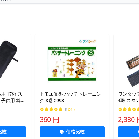
用 17桁 ス
トモエ算盤 パッチトレーニン
ワンタッチ
 子供用 算数
グ 3巻 2993
4珠 スタ
付き
学生 算数 
5
(9件)
体 + 専
360 円
2,380
比較
価格比較