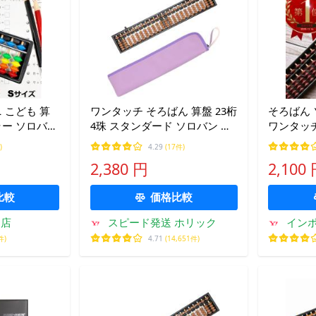
 こども 算
ワンタッチ そろばん 算盤 23桁
そろばん 
ラー ソロバン
4珠 スタンダード ソロバン 小
ワンタッチ
算 幼児 こども
学生 算数 学習 暗算 本体 + 薄
学生 男の
)
4.29
(17件)
生
紫 (本体 + 専用ケース 薄紫)
門 爆買
2,380 円
2,100
比較
価格比較
ー店
スピード発送 ホリック
インポ
件)
4.71
(14,651件)