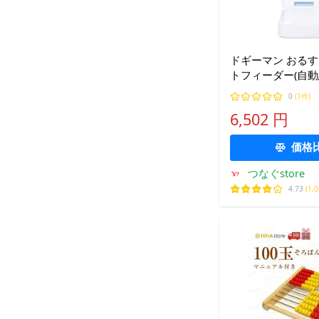
ドギーマン おる
トフィーダー(自動
0
(1件)
6,502 円
価格
つなぐstore
4.73
(1,