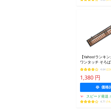
【Yahoo!ランキ
ワンタッチ そろばん
4珠 スタンダード 
4.64
(22
学生 (本体 + お
1,380 円
価格
スピード発送 
4.71
(14