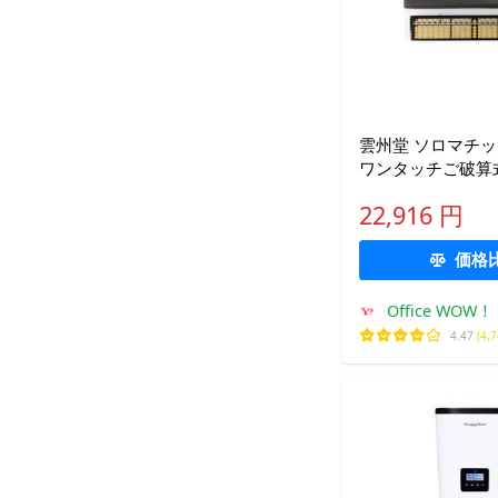
雲州堂 ソロマチッ
ワンタッチご破算式
ス付き ツゲ玉 USM-
22,916 円
価格
Office WOW！
4.47
(4,