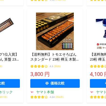
ング1位入賞】
【送料無料】トモエそろばん
【送料無
 算盤 23桁
スタンダード 23桁 樺玉 木製
23桁 樺
ソロバン 小
ソロバン トモエ算盤 算盤 珠算
ニム ジー
件)
4.6
(30件)
手入れ用クロス)
暗算 算数 教材 塾 そろばん教
教材 学校
3,800 円
4,100
室 小学生 低学年 子供 こども
プレゼン
入学祝い
比較
価格比較
ホリック
ヤマト本舗
ヤマ
,651件)
4.64
(356件)