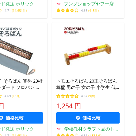
ド発送 ホリック
ブングショップヤフー店
4.71
(14,651件)
4.66
(415件)
 そろばん 算盤 23桁
トモエそろばん 20玉そろばん
ンダード ソロバン 小
算盤 男の子 女の子 小学生 低
学習 暗算 本体 +(本
学年 高学年 子供 幼児 大人
4.69
(13件)
4.67
(9件)
用ケース 新橋色)
 円
1,254 円
価格比較
価格比較
ド発送 ホリック
学校教材クラフト品のトー
ヨー教材
4.71
(14,651件)
4.81
(1,538件)