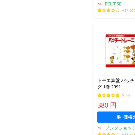
ECLIPSE
4.54
(25
トモエ算盤 パッ
グ 1巻 2991
5
(8件)
380 円
価格
ブングショッ
4.66
(41