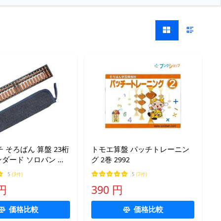
 そろばん 算盤 23桁
トモエ算盤 パッチトレーニン
ンダード ソロバン 小
グ 2巻 2992
学習 暗算 本体 + (本
5
(3件)
5
(7件)
用ケース デニム地)
 円
390 円
価格比較
価格比較