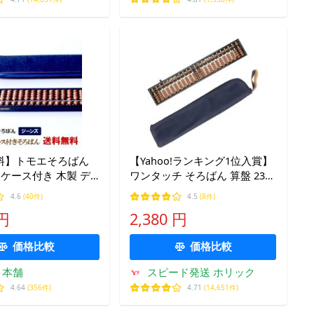
料】トモエそろばん
【Yahoo!ランキング1位入賞】
玉 ケース付き 木製 デ
ワンタッチ そろばん 算盤 23桁
ンズ トモエ算盤 計算
4珠 スタンダード ソロバン 小
4.6
(40件)
4.5
(8件)
 小学生男の子 女の子
学生 (本体 + 専用ケース 紺)
 円
2,380 円
ト ストレート枠
価格比較
価格比較
ト本舗
スピード発送 ホリック
4.64
(356件)
4.71
(14,651件)