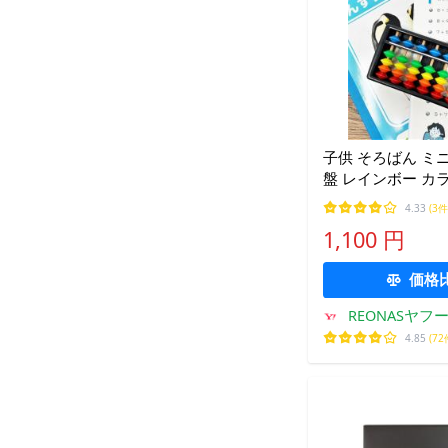
子供 そろばん ミニ
盤 レインボー カ
S/M 家庭学習 計
4.33
(3件
用 初心者用 小学
1,100 円
価格
REONASヤフ
4.85
(72