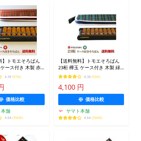
料】トモエそろばん
【送料無料】トモエそろばん
玉 ケース付き 木製 赤
23桁 樺玉 ケース付き 木製 緑
そろばんケース トモ
チェック そろばんケース トモ
4.39
(97件)
4.38
(93件)
算 教材 学校 小学生
エ算盤 算盤 学校 小学生 低学
 円
4,100 円
の子 プレゼント スト
年 男の子 女の子 入学祝い ス
トレート枠
価格比較
価格比較
ト本舗
ヤマト本舗
4.64
(356件)
4.64
(356件)