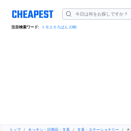
注目検索ワード:
トモエそろばん 23桁
トップ
/
キッチン・日用品・文具
/
文具・ステーショナリー
/
そ