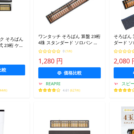
ワンタッチ そろばん 算盤 23桁
そろばん 
ク そろばん
4珠 スタンダード ソロバン 小
ダード ソ
 23桁 ケー
学生 算数 学習 暗算 本体 + (本
学習 暗算
300T
0
(1件)
体 + お手入れ用クロス)
(本体 +
1,280 円
2,080
比較
価格比較
REAPRI
スピー
744件)
4.61
(627件)