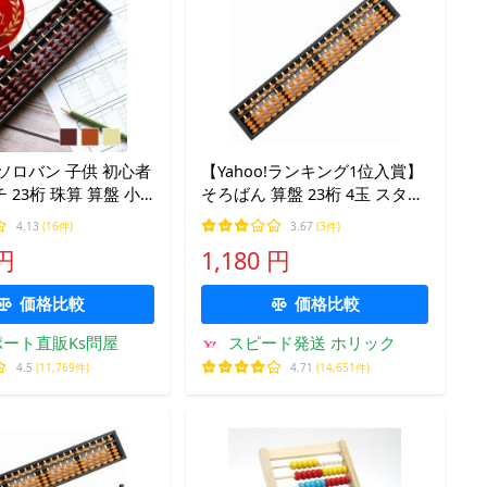
ソロバン 子供 初心者
【Yahoo!ランキング1位入賞】
 23桁 珠算 算盤 小
そろばん 算盤 23桁 4玉 スタン
子 女の子 ご破算 入
ダード ソロバン 小学生 算数
4.13
(16件)
3.67
(3件)
学習 (本体 + お手入れ用クロス)
 円
1,180 円
価格比較
価格比較
ート直販Ks問屋
スピード発送 ホリック
4.5
(11,769件)
4.71
(14,651件)