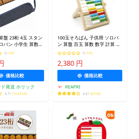
算盤 23桁 4玉 スタン
100玉そろばん 子供用 ソロバ
ロバン 小学生 算数
ン 算盤 百玉 算数 数字 計算 学
 頭の体操 指の運動 +
習玩具 4歳から 教育 入門 初心
0
(1件)
0
(1件)
 専用ケース デニム地)
者 入学 天然木製 コンパクト
 円
2,380 円
価格比較
価格比較
ド発送 ホリック
REAPRI
4.71
(14,651件)
4.61
(627件)