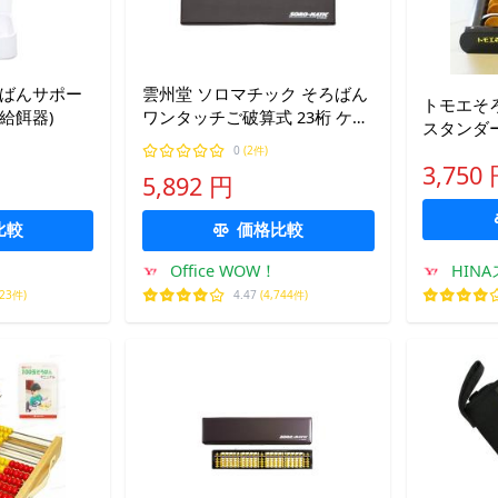
すばんサポー
雲州堂 ソロマチック そろばん
トモエそろ
給餌器)
ワンタッチご破算式 23桁 ケー
スタンダード 樺玉 43
ス付き カバ色玉 USM-65KC
エ そろば
0
(2件)
3,750
タンダード
5,892 円
学年 高学
比較
価格比較
Office WOW！
HIN
023件)
4.47
(4,744件)