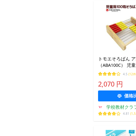
トモエそろばん ア
（ABA100C） 児
ばん 100玉そろば
4.5
(12件
玉算盤 入学祝い
2,070 円
価格
学校教材クラ
ヨー
4.81
(1,