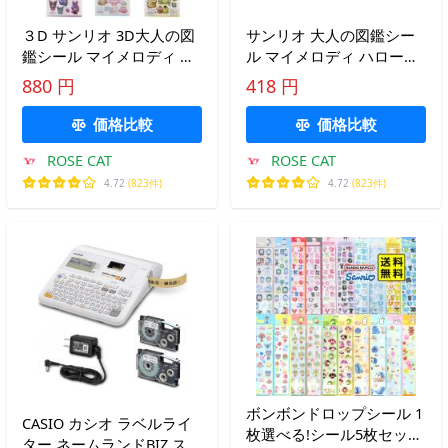
３D サンリオ 3D大人の図
サンリオ 大人の図鑑シー
鑑シール マイメロディ ハ
ル マイメロディ ハローキ
ローキティ シナモロール
ティ シナモロール シール
880 円
418 円
立体シール キャラクター
キャラクターグッズ カミ
グッズ カミオジャパン
オジャパン 228446
価格比較
価格比較
232477
ROSE CAT
ROSE CAT
4.72
(823件)
4.72
(823件)
ボンボンドロップシール 1
CASIO カシオ ラベルライ
枚選べる!シール5枚セット
ター ネームランドBIZ スタ