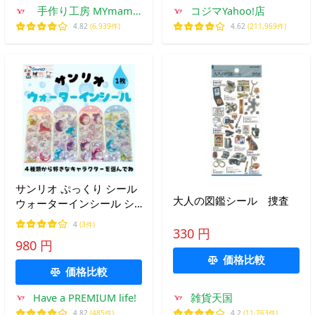
手作り工房 MYmama
コジマYahoo!店
ヤフー店
4.82
(6,939件)
4.62
(211,969件)
サンリオ ぷっくり シール
大人の図鑑シール 捜査
ウォーターインシール シ
ール交換 デコ クロミ マイ
4
(3件)
330 円
メロ キティ シナモロール
980 円
かわいい 小学生 人気 キャ
価格比較
ラクター
価格比較
Have a PREMIUM life!
雑貨天国
4.82
(485件)
4.2
(11,763件)