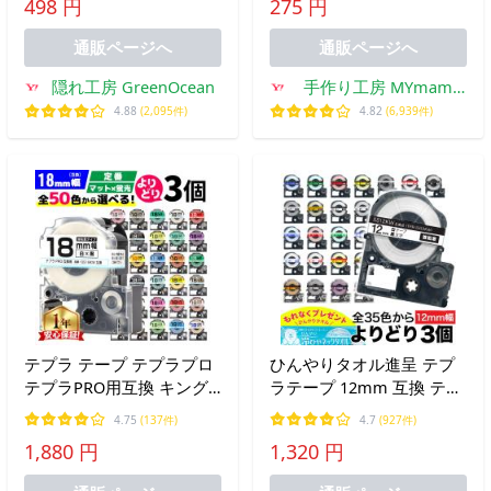
498 円
275 円
手作り クラフト ハンドメ
ミ シール交換 もちもち ■
イド GreenOceanオリジナ
s5s
通販ページへ
通販ページへ
ル♪
隠れ工房 GreenOcean
手作り工房 MYmama
ヤフー店
4.88
(2,095件)
4.82
(6,939件)
テプラ テープ テプラプロ
ひんやりタオル進呈 テプ
テプラPRO用互換 キング
ラテープ 12mm 互換 テー
ジム対応 18mm(テープ幅)
プ テプラプロ テプラ PRO
4.75
(137件)
4.7
(927件)
カラー自由選択 3個 色が
フリーチョイス 強粘着 カ
1,880 円
1,320 円
選べる 互換テープ フリー
ラーラベル 全35色 色が選
チョイス テプラテープ
べる3個セット キングジム