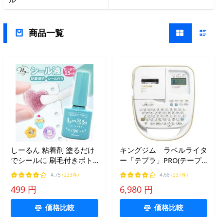
商品一覧
しーるん 粘着剤 塗るだけ
キングジム ラベルライタ
でシールに 刷毛付きボト
ー「テプラ」PRO(テープ
ル 15ml ■ 接着剤 手作り
幅:18mmまで) SR170
4.75
(223件)
4.68
(237件)
復活 接着 簡単 シール交換
499 円
6,980 円
シール帳 ステッカー レジ
ン デコ ■
価格比較
価格比較