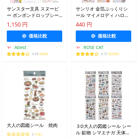
サンスター文具 スヌーピ
サンリオ 金箔ぷっくりシ
ー ボンボンドロップシー
ール マイメロディ ハロー
ル churukira 選べる4種類
キティ シナモロール クロ
1,150 円
440 円
ぷっくり クリアシール
ミ シュガーバニーズ ウサ
PEANUTS
ハナ サンリオグッズ サン
価格比較
価格比較
リオ公式
Abest
ROSE CAT
4.89
(36件)
4.72
(823件)
大人の図鑑シール 焼肉
３D大人の図鑑シール シー
ル 鉱物 シマエナガ 天体
0
(1件)