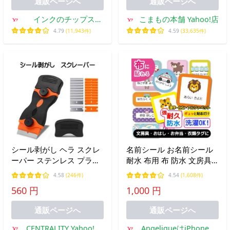
通販ページへ
通販ページへ
用
インクのチップス
こまもの本舗 Yahoo!店
Yahoo!店
4.79
(11,943件)
4.59
(33,635件)
シール剥がし ヘラ スクレ
名前シール お名前シール
ーパー ステンレス プラス
耐水 布用 布 防水 文房具
ティック 強力 車 シールは
お名前シール ノンアイロ
4.58
(246件)
4.54
(1,608件)
がし ガラス 金属 替刃 汚
ン おなまえシール ネーム
560 円
1,000 円
れ落とし ポケットスクレ
シール 保育園 幼稚園 小学
ーパー
校 シールラベル 入園 入学
通販ページへ
通販ページへ
CENTRALITY Yahoo!シ
AngeliqueはiPhone・