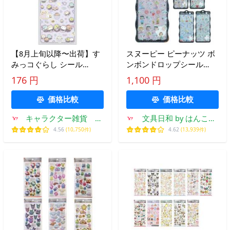
【8月上旬以降〜出荷】す
スヌーピー ピーナッツ ボ
みっコぐらし シール
ンボンドロップシール
SE74102 てんしとあくまな
churukira ボンドロ ちゅる
176 円
1,100 円
しっぽず 悪魔 パープル
キラ サンスター文具 人気
【お1人様1点限り】
シル活 ステッカー ぷっく
価格比較
価格比較
り 立体
キャラクター雑貨 ラ
文具日和 by はんこシ
フラフ
ョップおとべ
4.56
(10,750件)
4.62
(13,939件)