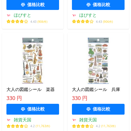
4種 シール交換 新品 *即納
価格比較
価格比較
ほびすと
ほびすと
4.43
(906件)
4.43
(906件)
大人の図鑑シール 楽器
大人の図鑑シール 兵庫
330 円
330 円
価格比較
価格比較
雑貨天国
雑貨天国
4.2
(11,763件)
4.2
(11,763件)