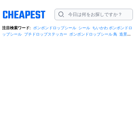
注目検索ワード:
ボンボンドロップシール
シール
ちいかわ ボンボンドロ
ップシール
プチドロップステッカー
ボンボンドロップシール 鳥
造景シ
ール
ウォーターシール
トムとジェリー シール
ボンボンドロップシール
サンリオ
大人の図鑑シール
しーる
ボンボンドロップシール ちいかわ
ボンボンドロップシール トーマス
平成ハッピーフォン シール
sr-r980
たまごっち 平成ハッピーフォン
つぶらな瞳 シール
クーリア
ボンボン
ドロップ
ボンボンドロップシール ディズニー
ボンボンドロップシール
トムとジェリー
3dシール
liene pixcut s1
sr-r2500p
うるちゅる
うるち
ゅる シール
たまごっち 平成ハッピーフォン安い
ちいかわ ボンボンドロ
ップシールモモンガ
アルファベット シール
クーリア ボンボンドロップ
シール
コットンパフィーシール
コットンパフィーシール ズートピア
サ
イズシール
サイズシール カラー
サイズシール カラー 楕円形
サンスタ
ー文具
サンリオ ボンボンドロップシール
シネマコレクション ボンボン
ドロップ
シール セット
シール 星