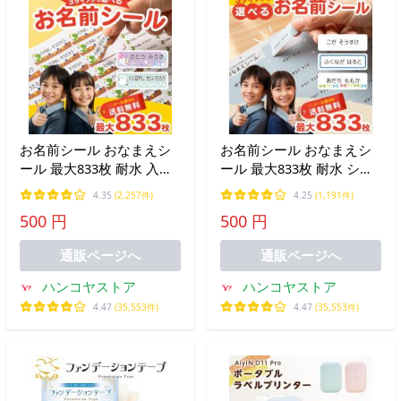
お名前シール おなまえシ
お名前シール おなまえシ
ール 最大833枚 耐水 入園
ール 最大833枚 耐水 シン
準備・入学準備にシールで
プル 入園準備・入学準備
4.35
(2,257件)
4.25
(1,191件)
貼るだけ！ 算数セット 保
に 算数セット 保育園 幼稚
500 円
500 円
育園 幼稚園 小学校 食洗機
園 小学校 食洗機 レンジ
レンジ 防水 漢字 日用品
防水 漢字 介護 介護施設
通販ページへ
通販ページへ
介護用
ハンコヤストア
ハンコヤストア
4.47
(35,553件)
4.47
(35,553件)