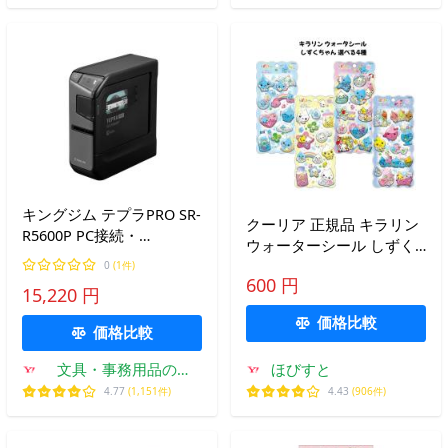
キングジム テプラPRO SR-
クーリア 正規品 キラリン
R5600P PC接続・
ウォーターシール しずく
Bluetooth対応
ちゃん 選べる4種 シール
0
(1件)
600 円
交換 新品 *即納
15,220 円
価格比較
価格比較
文具・事務用品のエ
ほびすと
ス・ビ・ディ
4.77
(1,151件)
4.43
(906件)