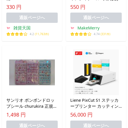
と ステッカー デコシー
330 円
550 円
ル シールシート ぷっ
くりシール デコレーショ
通販ページへ
通販ページへ
ンシール はむにぎり ハ
雑貨天国
MakeMerry
ムスター
4.2
(11,763件)
4.74
(331件)
サンリオ ボンボンドロッ
Liene PixCut S1 ステッカ
プシール churukira 正規
ープリンター カッティン
品 ハローキティ ピン
グマシン 昇華型 フォトプ
1,498 円
56,000 円
ク・マイメロディ・ハンギ
リンター 300DPI AI自動カ
ョドン サンスター文具
ット スマホ対応 ラベル シ
通販ページへ
通販ページへ