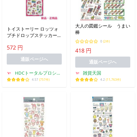
大人の図鑑シール うまい
トイストーリー ロッツォ
棒
プチドロップステッカー
ステッカー シール トイス
0
(2件)
572 円
トーリー3 くま ぬいぐる
418 円
み プチドロ 正規品 307030
通販ページへ
通販ページへ
HDCトータルプロショ
雑貨天国
ップ ヤフー店
4.57
(757件)
4.2
(11,763件)