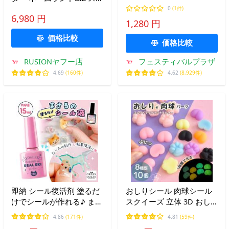
【正規品】 サンスター文
ンダードモデル KL-M7 テ
0
(1件)
具 景品 おもちゃ お祭り
6,980 円
ープ付セット KL-TM7
1,280 円
縁日 送料無料 ポスト投函
3.5mm-24mm幅
縁日 景品 問屋 お祭り 子
価格比較
価格比較
供
RUSIONヤフー店
フェスティバルプラザ
4.69
(160件)
4.62
(8,929件)
即納 シール復活剤 塗るだ
おしりシール 肉球シール
けでシールが作れる♪ まさ
スクイーズ 立体 3D おし
るのシール液 15ml シール
り 肉球 ぷにぷに 蓄光 カ
4.86
(171件)
4.81
(59件)
用 のり 接着剤 粘着 簡単
ラフル ■ シール帳 手帳 グ