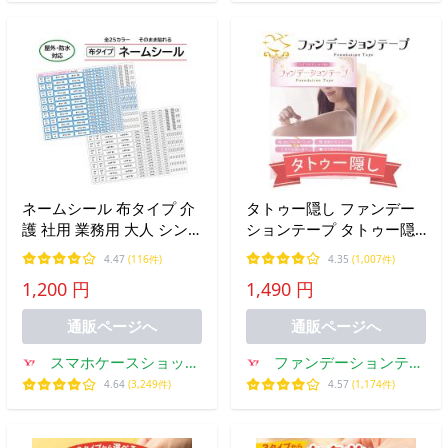
ネームシール 布タイプ 介
タトゥー隠し ファンデー
護 社用 業務用 大人 シン
ションテープ タトゥー隠
プル 会社 ノンアイロン 備
すシール 防水 つや消し 日
4.47
(116件)
4.35
(1,007件)
品 耐水 屋外 大人向け 入
本製 黒あざ 母斑 血管腫
1,200 円
1,490 円
園 入学 幼稚園 保育園 小
かくし ログインマイライ
学校 クラブ おなまえ
フ 特許取得済み
通販ページへ
通販ページへ
スマホケースショップ
ファンデーションテー
プリスマ
プ・通販
4.64
(3,249件)
4.57
(1,174件)