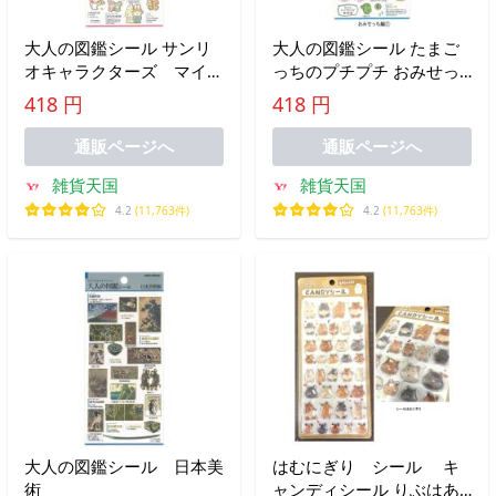
大人の図鑑シール サンリ
大人の図鑑シール たまご
オキャラクターズ マイメ
っちのプチプチ おみせっ
ロディ
ち編1
418 円
418 円
通販ページへ
通販ページへ
雑貨天国
雑貨天国
4.2
(11,763件)
4.2
(11,763件)
大人の図鑑シール 日本美
はむにぎり シール キ
術
ャンディシール りぶはあ