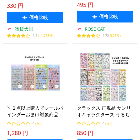
カクテル 海洋生物 カミオ
495 円
330 円
ジャパン 228126 228127
228128 228129 228130
価格比較
価格比較
228131
雑貨天国
ROSE CAT
4.2
(11,763件)
4.72
(823件)
＼２点以上購入でシールバ
クラックス 正規品 サンリ
インダーおまけ対象商品／
オキャラクターズ うるち
サンスター文具 正規品 ボ
ゅるポップシール 立体 ぷ
0
(2件)
0
(1件)
ンボンドロップシール 立
くぷくシール 選べる16種
1,280 円
850 円
体 ぷくぷくシール 選べる
シール交換 新品 *即納