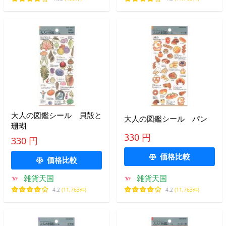
大人の図鑑シール 貝殻と
大人の図鑑シール パン
珊瑚
330 円
330 円
価格比較
価格比較
雑貨天国
雑貨天国
4.2
(11,763件)
4.2
(11,763件)