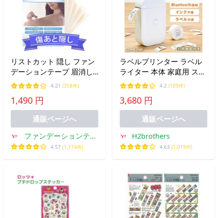
リストカット 隠し ファン
ラベルプリンター ラベル
デーションテープ 眉消し
ライター 本体 家庭用 スマ
ピアス 隠す 傷跡 かくし
ホ対応 ラベルシール テー
4.21
(358件)
4.2
(109件)
テープ ほくろ 隠す 防水
プ1個付き テープライター
1,490 円
3,680 円
つや消し 日本製 ログイン
マイライフ 特許取得済み
通販ページへ
通販ページへ
ファンデーションテー
H2brothers
プ・通販
4.57
(1,174件)
4.63
(1,019件)