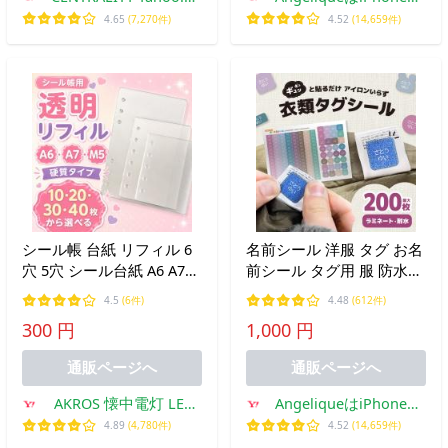
ョッピング店
スマホケース
4.65
(7,270件)
4.52
(14,659件)
シール帳 台紙 リフィル 6
名前シール 洋服 タグ お名
穴 5穴 シール台紙 A6 A7
前シール タグ用 服 防水
M5
なまえシール 耐水 耐熱 ネ
4.5
(6件)
4.48
(612件)
ームシール ノンアイロン
300 円
1,000 円
アイロン不要 小学校 シー
ル 算数セット
通販ページへ
通販ページへ
AKROS 懐中電灯 LED
AngeliqueはiPhone・
ライト キーケース
スマホケース
4.89
(4,780件)
4.52
(14,659件)