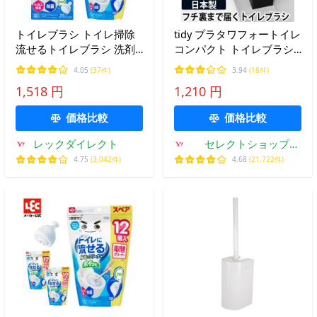
トイレブラシ トイレ掃除
tidy プラタワフォートイレ
流せるトイレブラシ 洗剤
コンパクト トイレブラシ
入 流せる トイレ トイレ掃
おしゃれ トイレ掃除 掃除
4.05
(37件)
3.94
(18件)
除グッズ 使い捨て ブラシ
用具
1,518 円
1,210 円
便器掃除ブラシ 激落ちく
ん 本体＋クリーナー15個
価格比較
価格比較
レック
レックダイレクト
セレクトショップ
AQUA・アクア
4.75
(3,042件)
4.68
(21,722件)