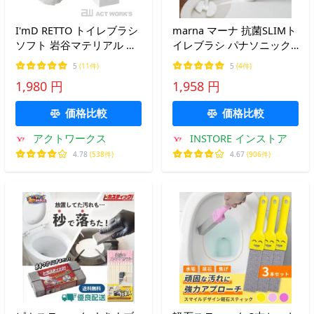
I'mD RETTO トイレブラシ
marna マーナ 抗菌SLIMト
ソフト 岩谷マテリアル レ
イレブラシ パナソニック
ットー 便所 掃除 化粧室
製アラウーノ推奨品
5
(11件)
5
(4件)
1,980 円
1,958 円
価格比較
価格比較
アクトワークス
INSTORE インストア
4.78
(538件)
4.67
(906件)