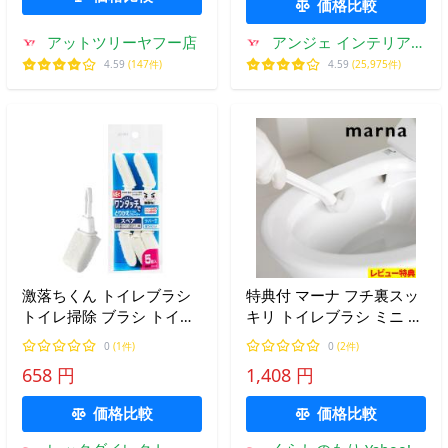
価格比較
アットツリーヤフー店
アンジェ インテリア雑
貨
4.59
(147件)
4.59
(25,975件)
激落ちくん トイレブラシ
特典付 マーナ フチ裏スッ
トイレ掃除 ブラシ トイレ
キリ トイレブラシ ミニ ブ
ヘッド 交換 トイレ掃除ブ
ラシ ケース付き トイレブ
0
(1件)
0
(2件)
ラシ 掃除 コンパクト 便器
ラシケース セット 収納 ト
658 円
1,408 円
ブラシ ワンタッチ取替 ス
イレ 掃除 フチ裏 吸盤 ホ
ペア5P ラバー素材 レック
ワイト W085 marna
価格比較
価格比較
lec