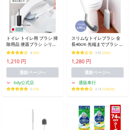
トイレ トイレ用 ブラシ 掃
スリムなトイレブラシ 全
除用品 便器ブラシ シリコ
長40cm 先端までブラシ 小
ン スリム コンパクト 黒
回り フィット フチ裏 水切
4
(5件)
3.95
(20件)
白 プラタワフォートイレ
れ良い 衛生的 傷つけにく
1,210 円
1,280 円
コンパクト 日本製 tidy公
い おしゃれ トイレ掃除 収
式店
納 掃除用品
通販ページへ
通販ページへ
tidy公式店
通販奉行
5
(7件)
4.73
(3,402件)