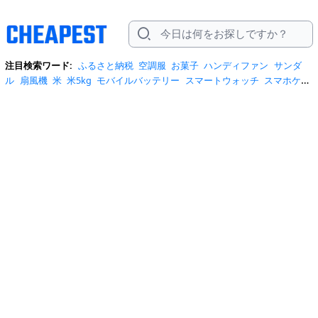
注目検索ワード:
ふるさと納税
空調服
お菓子
ハンディファン
サンダ
ル
扇風機
米
米5kg
モバイルバッテリー
スマートウォッチ
スマホケー
ス
水
クーラーボックス
炭酸水
日傘
スポットクーラー
プロテイン
ト
イレットペーパー
ビール
tシャツ
米10kg
スーツケース
エアコン
自
転車
サーキュレーター
冷蔵庫
水 2リットル
イヤホン bluetooth
usbメ
モリ
ショルダーバッグ
掃除機
カラコン
サンダル レディース
スクイー
ズ
スニーカー
テレビ
お米 5kg
ポータブル電源
シャンプー