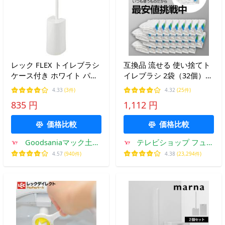
レック FLEX トイレブラシ
互換品 流せる 使い捨てト
ケース付き ホワイト パナ
イレブラシ 2袋（32個）
ソニック・アラウーノ対応
トイレ掃除 便器クリーナ
4.33
(3件)
4.32
(25件)
B00182
ー 替えブラシ 付替 トイレ
835 円
1,112 円
洗剤 まとめ買い セット ポ
イント消化
価格比較
価格比較
Goodsaniaマック土居
テレビショップ フュー
店
ジョン
4.57
(940件)
4.38
(23,294件)