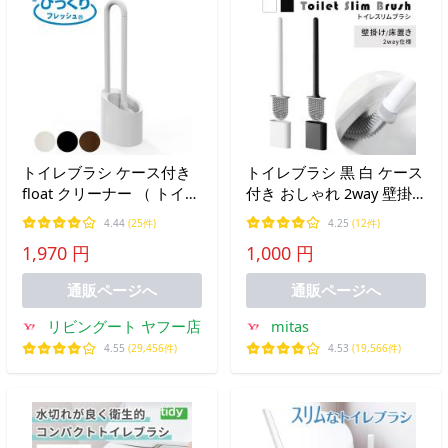
トイレブラシ ケース付き
トイレブラシ 黒 白 ケース
float クリーナー （ トイレ
付き おしゃれ 2way 壁掛
ブラシ トイレ掃除 そうじ
け 床置き スリム mitas ポ
4.44
(25件)
4.25
(12件)
トイレ用ブラシ 便器 清掃
イント消化
1,970 円
1,000 円
ブラシケース ブラシ入れ
汚れ 柄付き ）
通販ページへ
通販ページへ
リビングート ヤフー店
mitas
4.55
(29,456件)
4.53
(19,566件)