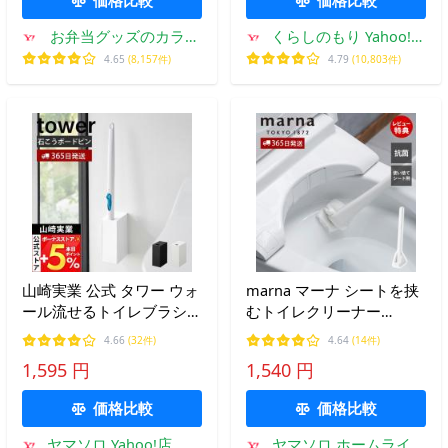
お弁当グッズのカラフ
くらしのもり Yahoo!シ
ルボックス
ョッピング店
4.65
(8,157件)
4.79
(10,803件)
山崎実業 公式 タワー ウォ
marna マーナ シートを挟
ール流せるトイレブラシホ
むトイレクリーナー
ルダー 石こうボード壁対
W669W ケース付き 抗菌
4.66
(32件)
4.64
(14件)
応 tower トイレ 浮かせる
ワンタッチ コンパクト 自
1,595 円
1,540 円
サニタリー 替えブラシ収
立 使い捨てシート フチ裏
納 1838
に届く 便器 掃除
価格比較
価格比較
ヤマソロ Yahoo!店
ヤマソロ ホームライフ