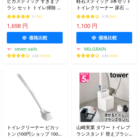
ピカスティック すきまブ
軽石スティック 3本セット
ラシ セット トイレ掃除 尿
トイレクリーナー 尿石 除
石 落とし 黄ばみ 黒ずみク
去 トイレ掃除 強力 ブラシ
5
(7件)
4.78
(9件)
リーナー
黒ずみ 黄ばみ 落とし 年末
1,698 円
1,100 円
新生活 大掃除 爆買 爆買
価格比較
価格比較
seven sails
MILGRAIN
4.82
(105件)
4.89
(44件)
トイレクリーナー ピカッ
山崎実業 タワー トイレブ
トン (100円ショップ 100円
ラシスタンド 替えブラシ