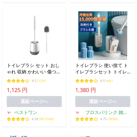
トイレブラシ セット おし
トイレブラシ 使い捨て ト
ゃれ 収納 かわいい 傷つけ
イレブラシセット トイレ
ない 柔らかい トイレ掃除
掃除 ケース付き スリム シ
4.5
(12件)
4.5
(4件)
掃除ブラシ コンパクト ((S
ート おしゃれ 洗剤 陶器
1,125 円
1,380 円
掃除用品 収納 小便器用 コ
ンパクト
通販ページへ
通販ページへ
ベストワン
プロスパリンク 雑貨
ハンガー パソコンケー
4.58
(99,314件)
4.75
(393件)
ス