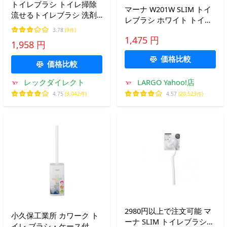
トイレブラシ トイレ掃除
マーナ W201W SLIM トイ
流せるトイレブラシ 洗剤
レブラシ ホワイト トイレ
入 流せる トイレ トイレ掃
掃除 marna
3.78
(9件)
除グッズ 使い捨て ブラシ
1,475 円
1,958 円
便器掃除ブラシ 激落ちく
ん クリーナー12個×3 レッ
価格比較
価格比較
ク
レックダイレクト
LARGO Yahoo!店
4.75
(3,042件)
4.57
(20,523件)
2980円以上で注文可能 マ
小久保工業所 カワーク ト
ーナ SLIM トイレブラシ
イレ ブラシ・ケース付 ホ