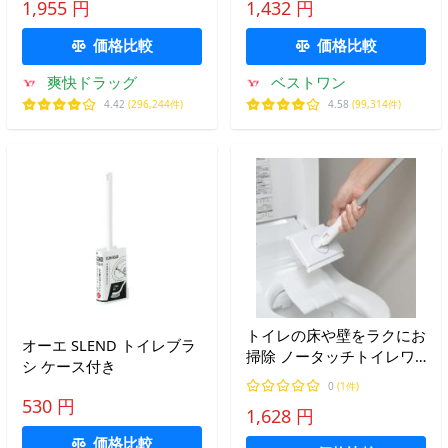
1,955 円
1,432 円
ライト(Scotch Brite)
価格比較
価格比較
爽快ドラッグ
ベストワン
4.42
(296,244件)
4.58
(99,314件)
トイレの床や壁をラクにお
オーエ SLEND トイレブラ
掃除 ノータッチトイレワ
シ ケース付き
イパー
0
(1件)
530 円
1,628 円
価格比較