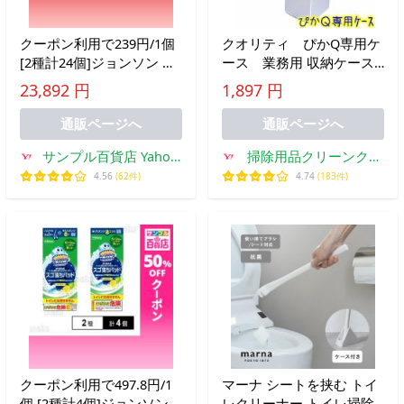
クーポン利用で239円/1個
クオリティ ぴかQ専用ケ
[2種計24個]ジョンソン ス
ース 業務用 収納ケース
クラビングバブル スゴ落
軟質PPケース ステンレス
23,892 円
1,897 円
ちパッド 本体 / つけ替え
ブラシ用ケース ぴかQ用収
用
納ケース ピカキュー専用
通販ページへ
通販ページへ
ケース
サンプル百貨店 Yahoo!
掃除用品クリーンクリ
店
ンヤフー店
4.56
(62件)
4.74
(183件)
クーポン利用で497.8円/1
マーナ シートを挟む トイ
個 [2種計4個]ジョンソン
レクリーナー トイレ掃除