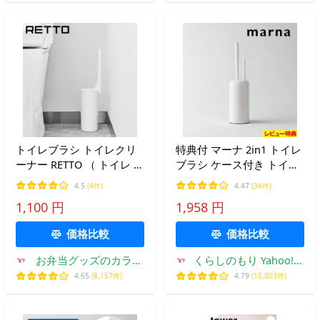
トイレブラシ トイレクリ
特典付 マーナ 2in1 トイレ
ーナー RETTO （ トイレ ブ
ブラシ ケース付き トイレ
ラシ トイレ掃除 そうじ ト
ブラシケース ミニブラシ
4.5
(4件)
4.47
(34件)
イレ用ブラシ ケース付き
セット SET ホワイト
1,100 円
1,958 円
清掃 ブラシケース ブラシ
W078W marna
入れ 汚れ 柄付き ）
価格比較
価格比較
お弁当グッズのカラフ
くらしのもり Yahoo!シ
ルボックス
ョッピング店
4.65
(8,157件)
4.79
(10,803件)