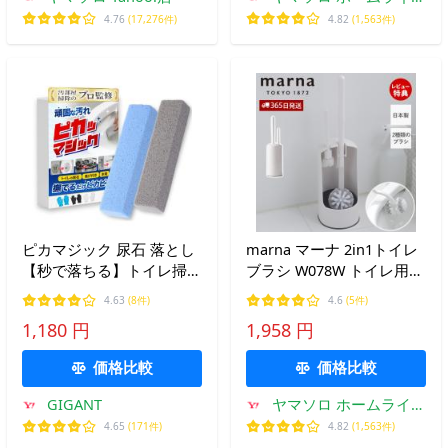
店
4.76
(17,276件)
4.82
(1,563件)
ピカマジック 尿石 落とし
marna マーナ 2in1トイレ
【秒で落ちる】トイレ掃除
ブラシ W078W トイレ用
尿石落とし 2本セット 五
ブラシ ホルダー セット ミ
4.63
(8件)
4.6
(5件)
徳 黄ばみとり 手袋付
ニブラシ付き ノズル掃除
1,180 円
1,958 円
便器 アラウーノ推奨 ホワ
イト 日本製
価格比較
価格比較
GIGANT
ヤマソロ ホームライフ
店
4.65
(171件)
4.82
(1,563件)