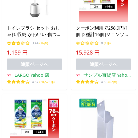
トイレブラシ セット おし
クーポン利用で258.9円/1
ゃれ 収納 かわいい 傷つけ
個 [2種計16個]ジョンソン
ない 柔らかい トイレ掃除
スクラビングバブル スゴ
3.44
(16件)
0
(1件)
掃除ブラシ コンパクト ((S
落ちパッド 本体 / つけ替
1,159 円
15,928 円
え用
通販ページへ
通販ページへ
LARGO Yahoo!店
サンプル百貨店 Yahoo!
店
4.57
(20,523件)
4.56
(62件)