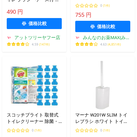
リフィル ホワイト W203W
ワイト
0
(1件)
1個入 (1個)
490 円
755 円
価格比較
価格比較
アットツリーヤフー店
みんなのお薬MAX(みん
なのお薬)
4.59
(147件)
4.63
(4,851件)
スコッチブライト 取替式
マーナ W201W SLIM トイ
トイレクリーナー 除菌・
レブラシ ホワイト トイレ
防汚EX 取替用 T-557-18RF
掃除 marna
0
(1件)
0
(1件)
EX ( 18個入 )/ スコッチブ