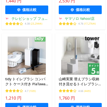
1,440 円
2,530 円
剤 まとめ買い セット ポイ
イレ 浮かせる サニタリー
ント消化
1840 1841
価格比較
価格比較
テレビショップ フュー
ヤマソロ Yahoo!店
ジョン
4.38
(23,294件)
4.76
(17,276件)
tidy トイレブラシ コンパ
山崎実業 替えブラシ収納
クト ケース付き PlaTawa
付き流せるトイレブラシス
for toilet compact （ ティ
タンド タワー tower 公式
4.7
(10件)
4.66
(44件)
ディ プラタワ フォートイ
トイレ収納 掃除道具 おし
1,210 円
1,760 円
レ シリコン 衛生的 ）
ゃれ 5722 5723 白 黒
YAMAZAKI
価格比較
価格比較