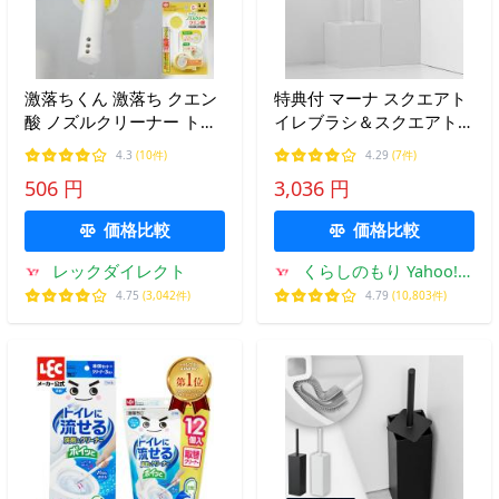
激落ちくん 激落ち クエン
特典付 マーナ スクエアト
酸 ノズルクリーナー トイ
イレブラシ＆スクエアトイ
レ トイレ掃除 ウォシュレ
レポット セット トイレブ
4.3
(10件)
4.29
(7件)
ット クエン酸の力
ラシ ゴミ箱 ごみ箱 収納ケ
506 円
3,036 円
ース セット SET ホワイト
W061W W062W marna
価格比較
価格比較
レックダイレクト
くらしのもり Yahoo!シ
ョッピング店
4.75
(3,042件)
4.79
(10,803件)