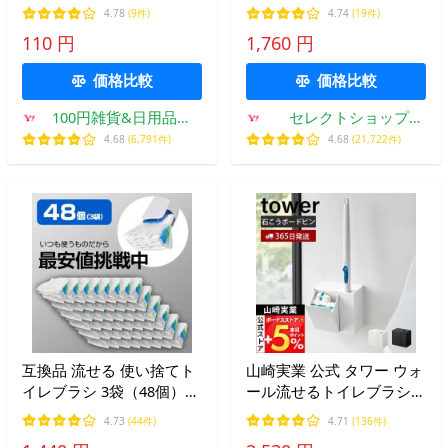
均一 100均一 100均)
収納付き流せるトイレブラ
4.78
(9件)
4.74
(19件)
シスタンド 5722 5723 ト
110 円
1,760 円
イレブラシ立て
価格比較
価格比較
100円雑貨&日用品卸-
セレクトショップ
BABABA
AQUA・アクア
4.68
(6,791件)
4.68
(21,722件)
互換品 流せる 使い捨てト
山崎実業 公式 タワー ウォ
イレブラシ 3袋（48個）ト
ール流せるトイレブラシ＆
イレ掃除 便器クリーナー
替えブラシホルダー 石こ
4.73
(44件)
4.71
(136件)
替えブラシ 付替 トイレ洗
うボード壁対応 tower ト