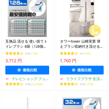
互換品 流せる 使い捨てト
タワーtower 山崎実業 替
イレブラシ 8袋（128個）
えブラシ収納付き流せるト
トイレ掃除 便器クリーナ
イレブラシスタンド ホワ
4.43
(14件)
4.4
(15件)
ー 替えブラシ 付替 トイレ
イト5722 ブラック5723 サ
3,712 円
1,760 円
洗剤 まとめ買い セット ポ
ニタリー トイレ 掃除 収納
イント消化
コンパクト
価格比較
価格比較
テレビショップ フュー
リライフプラザ 生活雑
ジョン
貨館
4.38
(23,294件)
4.85
(137件)