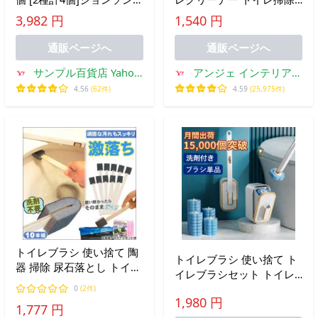
スクラビングバブル スゴ
ブラシ トイレ掃除 使い捨
3,982 円
1,540 円
落ちパッド 本体 / つけ替
て ケース付き marna
え用
通販ページへ
通販ページへ
サンプル百貨店 Yahoo!
アンジェ インテリア雑
店
貨
4.56
(62件)
4.59
(25,975件)
トイレブラシ 使い捨て 陶
トイレブラシ 使い捨て ト
器 掃除 尿石落とし トイレ
イレブラシセット トイレ
匂い消し 便座 黄ばみ取り
掃除 ケース付き スリム シ
0
(2件)
水垢 黒ずみ リング 除去
1,980 円
ート おしゃれ 洗剤 陶器
1,777 円
掃除用具 隙間掃除 ブラシ