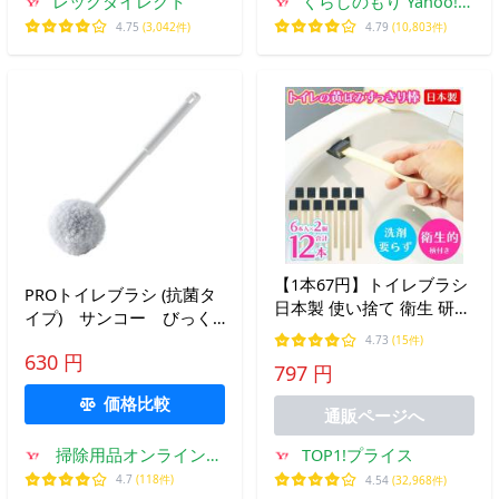
レックダイレクト
くらしのもり Yahoo!シ
ョッピング店
4.75
(3,042件)
4.79
(10,803件)
【1本67円】トイレブラシ
PROトイレブラシ (抗菌タ
日本製 使い捨て 衛生 研磨
イプ) サンコー びっく
剤スポンジ 黒ズミ 洗剤不
り水がハネないトイレクリ
4.73
(15件)
要 掃除 水だけ 気軽に 黄
630 円
ーナー BH-67
797 円
ばみ 送料無料 2M◇ トイ
レの黄ばみすっきり棒2個
価格比較
通販ページへ
セット
掃除用品オンラインシ
TOP1!プライス
ョップ
4.7
(118件)
4.54
(32,968件)