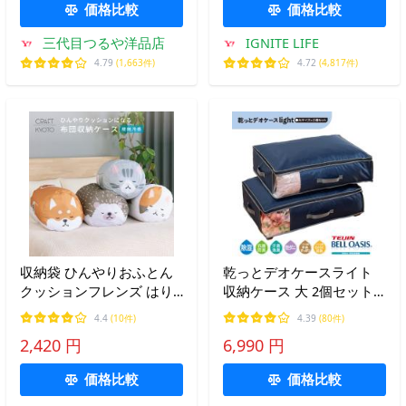
価格比較
価格比較
三代目つるや洋品店
IGNITE LIFE
4.79
(1,663件)
4.72
(4,817件)
収納袋 ひんやりおふとん
乾っとデオケースライト
クッションフレンズ はり
収納ケース 大 2個セット
ねずみ みけねこ しばいぬ
ベルオアシス 収納パック
4.4
(10件)
4.39
(80件)
さばとら 布団収納 接触冷
テイジン 帝人 TEIJIN 衣類
2,420 円
6,990 円
感 冷感 クール ひんやり
収納 布団収納 除湿 爆買
グッズ シングル 掛け布団
価格比較
価格比較