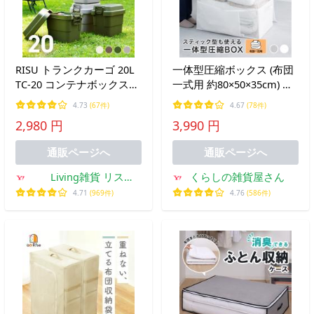
RISU トランクカーゴ 20L
一体型圧縮ボックス (布団
TC-20 コンテナボックス
一式用 約80×50×35cm) 収
収納ケース 収納ボックス
納ボックスと圧縮袋がひと
4.73
(67件)
4.67
(78件)
おしゃれ キャンプ アウト
つに 布団圧縮袋 ふとん収
2,980 円
3,990 円
ドア DIY
納袋 SAKuRAKu サクラク
通販ページへ
通販ページへ
Living雑貨 リス
くらしの雑貨屋さん
onlineshop
4.71
(969件)
4.76
(586件)