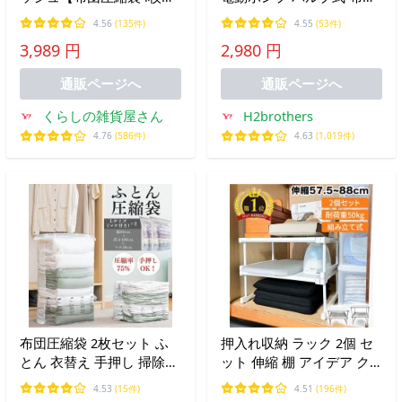
まけ付】掃除機を使わず簡
圧縮袋 吸引機 真空圧縮袋
4.56
(135件)
4.55
(53件)
単スピード圧縮 圧縮作業
掃除機の要らない圧縮袋
3,989 円
2,980 円
を手軽に バルブ式圧縮袋
対応 [重量800g]
通販ページへ
通販ページへ
SAKuRAKu
くらしの雑貨屋さん
H2brothers
4.76
(586件)
4.63
(1,019件)
布団圧縮袋 2枚セット ふ
押入れ収納 ラック 2個 セ
とん 衣替え 手押し 掃除機
ット 伸縮 棚 アイデア ク
不要 使用可 繰り返し使え
ローゼット 押し入れ収納
4.53
(15件)
4.51
(196件)
る L(マチ付き)
収納 収納棚 収納ラック 重