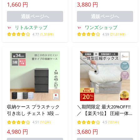
1,660 円
3,880 円
ねる フリーラック 整理棚
ハイタイプ ロータイプ
通販ページへ
通販ページへ
リトルステップ
ワンズショップ
4.77
(1,318件)
4.59
(21,619件)
収納ケース プラスチック
＼期間限定 最大20%OFF!!
引き出し チェスト 3段 幅
／ 【楽天1位】 圧縮一体
34cm 奥行45cm 高さ57cm
型ボックス 圧縮袋 収納袋
4.51
(112件)
4.5
(101件)
押入れ収納 衣替え プラス
収納ボックス 布団圧縮袋
4,980 円
3,680 円
トベーシックFR3403
衣類圧縮袋 ふとん 衣類 収
納 掃除機 圧縮 一体型BOX