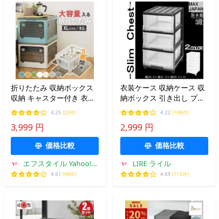
折りたたみ 収納ボックス
衣装ケース 収納ケース 収
収納 キャスター付き 衣類
納ボックス 引き出し プラ
ケース XL 82L ふた付き 可
スチック 押入れ収納 スリ
4.25
(20件)
4.22
(148件)
愛い 透明 プラスチック 大
ム チェスト 深型 3段 おし
3,999 円
2,999 円
きい 重なる 押し入れ 組立
ゃれ ブラック/クリア キャ
簡単 コンテナ
スター付 組立式 日本製 爆
価格比較
価格比較
買
エフスタイル Yahoo!シ
LIRE ライル
ョッピング店
4.61
(98件)
4.69
(115件)