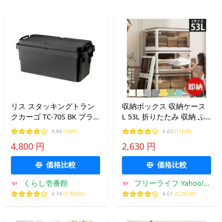
リス スタッキングトラン
収納ボックス 収納ケース
クカーゴ TC-70S BK ブラ
L 53L 折りたたみ 収納 ふ
ック (幅78×奥行39×高さ
た付き キャスター付き 5
4.84
(19件)
4.63
(116件)
35.7cm 容量70L)
面開き 白 ホワイト おしゃ
4,800 円
2,630 円
れ プラスチック 衣装ケー
ス コンテナ ボックス 衣類
価格比較
価格比較
くらし壱番館
フリーライフ Yahoo!シ
ョッピング店
4.74
(1,993件)
4.61
(5,262件)