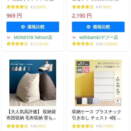
所 衣類収納 折りたたみ 下
要 掃除機 ポンプ 不要 布
4.5
(264件)
4.47
(86件)
着 小物 タオル 吊り下げ式
団 ふとん 立体 マチ付き
969 円
2,190 円
収納 ラック 2段 3段 4段 突
マチなし 大容量 特大 立体
っ張り棒
新生活 ポイント利用 母の
価格比較
価格比較
日
MONESTA Yahoo!店
withbambiヤフー店
4.7
(5,551件)
4.69
(19,262件)
【大人気高評価】 収納袋
収納ケース プラスチック
布団収納 毛布収納 背もた
引き出し チェスト 4段 幅
れになる 三角 タオルケッ
51cm 奥行45cm 高さ
4.46
(65件)
4.45
(126件)
ト収納 収納カバー すっき
75.5cm 衣替え プラストベ