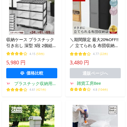
収納ケース プラスチック
＼期間限定 最大20%OFF!!
引き出し 深型 3段 2個組
／ 立てられる 布団収納袋
おしゃれ ブラック／クリ
布団収納ケース 布団ケー
4.15
(59件)
4.77
(22件)
ア スリム キャスター付き
ス 収納ボックス 収納袋 ク
5,980 円
3,480 円
幅34.5cm 奥行41.5cm 高
ローゼット 隙間 圧縮袋 布
さ69.4cm 組立式 日本製
団 ふとん 衣類
価格比較
通販ページへ
爆買
雑貨工房Bee
プラスチック収納用品
専門店MJ
4.8
(104件)
4.61
(421件)