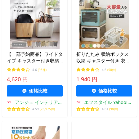
【一部予約商品】ワイドタ
折りたたみ 収納ボックス
イプ キャスター付き収納
収納 キャスター付き 衣類
一時置き バッグ ランドセ
ケース S 27L ふた付き 可
4.6
(93件)
4.6
(50件)
ル置き場 収納ボックス ラ
愛い 透明 プラスチック 大
4,620 円
1,940 円
ンドセル置き bon
きい 重なる 押し入れ 組立
moment ボンモマン
簡単 コンテナ
価格比較
価格比較
アンジェ インテリア雑
エフスタイル Yahoo!シ
貨
ョッピング店
4.59
(25,975件)
4.61
(98件)