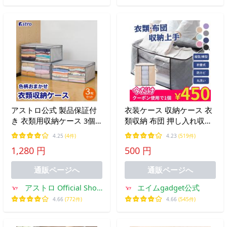
アストロ公式 製品保証付
衣装ケース 収納ケース 衣
き 衣類用収納ケース 3個
類収納 布団 押し入れ収納
組 不織布 収納袋 折りたた
おもちゃ収納 フタ付き 布
4.25
(4件)
4.23
(519件)
み ※色・柄指定不可 洋服
団 ベッド下収納 クローゼ
1,280 円
500 円
衣装ケース 衣替え アスト
ット 折りたたみ 奥行60
ロ 183-29
通販ページへ
通販ページへ
アストロ Official Shop
エイムgadget公式
ヤフー店
4.66
(772件)
4.66
(545件)