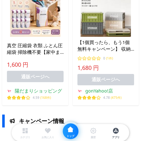
【1個買ったら、もう1個
真空 圧縮袋 衣類 ふとん圧
無料キャンペーン】 収納
縮袋 掃除機不要【家中ま
ボックス 収納ケース 折り
るごとスッキリ収納】ポン
0
(1件)
たたみ 衣装収納 押し入れ
1,600 円
プ不要立体圧縮袋 立体パ
1,680 円
クロゼット S L XL アウト
ック キューブ真空バッグ
ドア 収納 フタ キャスター
通販ページへ
布団収納 大容量 カビ ダニ
通販ページへ
付
対策
陽だまりショッピング
gonYahoo!店
4.59
(168件)
4.78
(475件)
キャンペーン情報
トップ
カテゴリ
お気に入り
履歴
アプリ