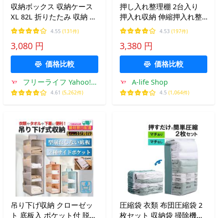
収納ボックス 収納ケース
押し入れ整理棚 2台入り
XL 82L 折りたたみ 収納 ふ
押入れ収納 伸縮押入れ整
た付き キャスター付き 5
理棚 クローゼット 収納 押
4.55
(131件)
4.53
(197件)
面開き ホワイト 白 おしゃ
入れ 整理棚 棚 収納 布団
3,080 円
3,380 円
れ プラスチック 衣装ケー
収納 衣装ケース 引き出し
ス コンテナ ボックス 衣類
価格比較
価格比較
フリーライフ Yahoo!シ
A-life Shop
ョッピング店
4.61
(5,262件)
4.5
(1,064件)
吊り下げ収納 クローゼッ
圧縮袋 衣類 布団圧縮袋 2
ト 底板入 ポケット付 脱衣
枚セット 収納袋 掃除機不