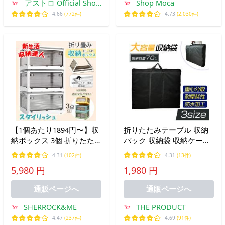
アストロ Official Shop
Shop Moca
ヤフー店
4.66
(772件)
4.73
(2,030件)
【1個あたり1894円〜】収
折りたたみテーブル 収納
納ボックス 3個 折りたた
バック 収納袋 収納ケース
み 5面開閉 衣装布団 収納
キャンプ ソーラーパネル
4.31
(102件)
4.31
(13件)
ケース 組立簡単 隠れキャ
5,980 円
1,980 円
スター付 おしゃれ コンテ
ナー プラスチック 積み重
通販ページへ
通販ページへ
ね 爆買
SHERROCK&ME
THE PRODUCT
4.47
(237件)
4.69
(91件)