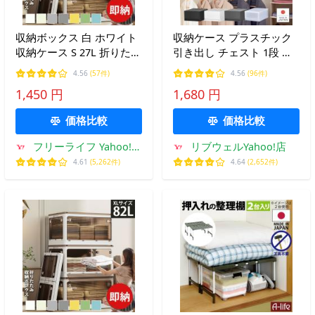
収納ボックス 白 ホワイト
収納ケース プラスチック
収納ケース S 27L 折りたた
引き出し チェスト 1段 幅
み 収納 ふた付き キャスタ
34cm 奥行45cm 高さ
4.56
(57件)
4.56
(96件)
ー付き 5面開き おしゃれ
20.5cm 衣替え プラストベ
1,450 円
1,680 円
プラスチック 衣装ケース
ーシックFR3401
コンテナ ボックス 衣類
価格比較
価格比較
フリーライフ Yahoo!シ
リブウェルYahoo!店
ョッピング店
4.61
(5,262件)
4.64
(2,652件)