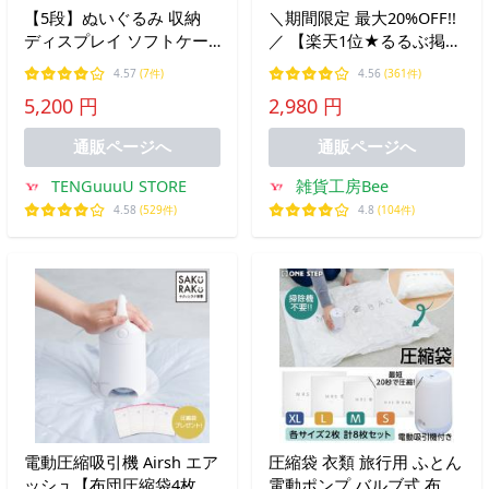
【5段】ぬいぐるみ 収納
＼期間限定 最大20%OFF!!
ディスプレイ ソフトケー
／ 【楽天1位★るるぶ掲
ス ウォールポケット 大容
載】 布団圧縮袋 ふとん 圧
4.57
(7件)
4.56
(361件)
量 壁掛けポケット ライブ
縮袋 衣類 収納 布団収納袋
5,200 円
2,980 円
グッズ 人形 ぬいぐるみ 壁
ふとん収納 大掃除 衣替え
掛け収納
引っ越し 真空
通販ページへ
通販ページへ
TENGuuuU STORE
雑貨工房Bee
4.58
(529件)
4.8
(104件)
電動圧縮吸引機 Airsh エア
圧縮袋 衣類 旅行用 ふとん
ッシュ【布団圧縮袋4枚お
電動ポンプ バルブ式 布団