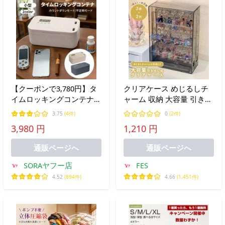
【クーポンで3,780円】タ
クリアケース めじるしチ
イムロッキングコンテナ
ャーム 収納 大容量 引き出
ロックボックス 収納ボッ
し 推し活 キーホルダー キ
3.75
(4件)
0
(2件)
クス ロック付き 禁欲ボッ
ーチャーム ディスプレイ
3,980 円
1,210 円
クス スマホ依存症対策 ス
ケース 見せる 飾る 棚 コ
マホ タイム ロック 電池式
レクション
通販ページへ
通販ページへ
SORAヤフー店
FES
4.52
(894件)
4.66
(1,451件)