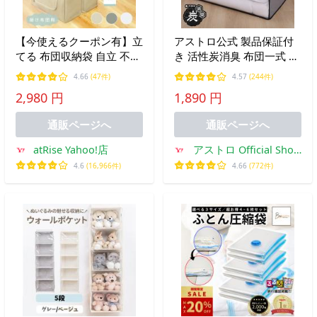
【今使えるクーポン有】立
アストロ公式 製品保証付
てる 布団収納袋 自立 不織
き 活性炭消臭 布団一式 敷
布 通気性 持ち手付き 重ね
布団収納袋 掛け布団 敷布
4.66
(47件)
4.57
(244件)
て 収納 掃除機不要 省スペ
団 ふとん収納 収納ケース
2,980 円
1,890 円
ース 収納袋 布団収納ケー
収納袋 押入れ 171-39
ス 布団ケース 大容量
通販ページへ
通販ページへ
atRise Yahoo!店
アストロ Official Shop
ヤフー店
4.6
(16,966件)
4.66
(772件)