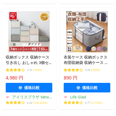
収納ボックス 収納ケース
衣装ケース 収納ボックス
引き出し おしゃれ 3個セ
布団収納袋 収納ケース 大
ット プラスチック スリム
容量 収納 おしゃれ 立てら
4.32
(164件)
4.28
(509件)
アイリスオーヤマ 衣替え
れる 折りたたみ 衣類収納
4,980 円
890 円
押入れ収納 BC-3950
防カビ
価格比較
価格比較
アイリスプラザ Yahoo!
Life Glad
店
4.42
(104,303件)
4.77
(2,773件)