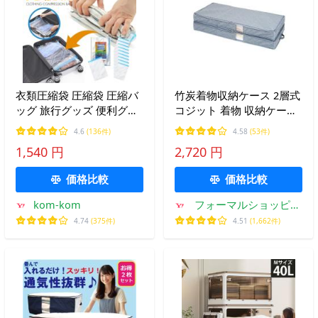
衣類圧縮袋 圧縮袋 圧縮バ
竹炭着物収納ケース 2層式
ッグ 旅行グッズ 便利グッ
コジット 着物 収納ケース
ズ アウトドア 梱包用 旅行
着物収納 二層式 衣装ケー
4.6
(136件)
4.58
(53件)
旅行用 出張 引っ越し 衣替
ス 衣類収納 積み重ね 二段
1,540 円
2,720 円
え 手巻き圧縮 掃除機不要
式
10枚組 DELLEPICO
価格比較
価格比較
kom-kom
フォーマルショッピン
グ
4.74
(375件)
4.51
(1,662件)