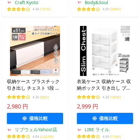
Craft Kyoto
Body&Soul
4.48
(131件)
4.69
(348件)
収納ケース プラスチック
衣装ケース 収納ケース 収
引き出し チェスト 1段 幅
納ボックス 引き出し プラ
51cm 奥行45cm 高さ
スチック 押入れ収納 スリ
4.36
(99件)
4.34
(199件)
20.5cm 衣替え プラストベ
ム チェスト 深型 3段 おし
2,980 円
2,999 円
ーシックFR5101
ゃれ ホワイト/クリア キャ
スター付 組立式 日本製 爆
価格比較
価格比較
買
リブウェルYahoo!店
LIRE ライル
4.64
(2,652件)
4.69
(115件)