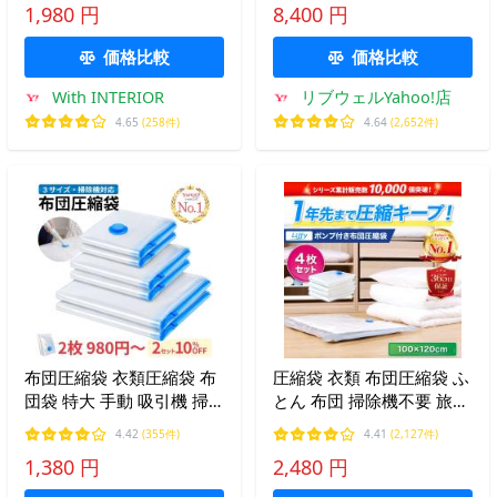
1,980 円
8,400 円
り収納 送料無料 b510 カバ
ーシックFR5104
ーのみの販売
価格比較
価格比較
With INTERIOR
リブウェルYahoo!店
4.65
(258件)
4.64
(2,652件)
布団圧縮袋 衣類圧縮袋 布
圧縮袋 衣類 布団圧縮袋 ふ
団袋 特大 手動 吸引機 掃
とん 布団 掃除機不要 旅行
除機 布団収納 旅行用 ふと
用 圧縮袋セット 圧縮ボッ
4.42
(355件)
4.41
(2,127件)
ん 掃除機不要 収納袋 手巻
クス 防ダニ 服 コンパクト
1,380 円
2,480 円
き 爆買
収納 クローゼット スッキ
リ収納 衣替 押入 即納