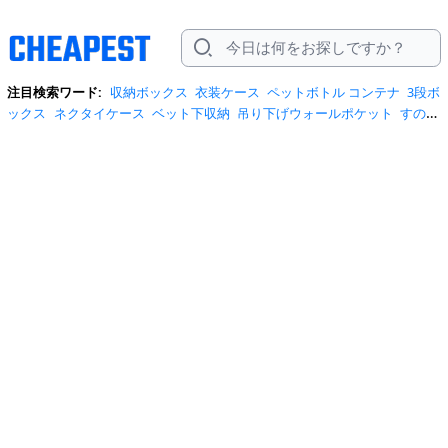
注目検索ワード:
収納ボックス
衣装ケース
ペットボトル コンテナ
3段ボ
ックス
ネクタイケース
ベット下収納
吊り下げウォールポケット
すの
こ
収納 仕切り
収納ボックス 引き出し キャスター
布団圧縮袋
折りたた
みコンテナ不織布
毛布収納袋
毛布収納袋 50l
5面 収納ボックス
cdケー
ス
xuntao 収納ボックス
アイリスオーヤマ
アイリスオーヤマ ボックス
キャスター付き桐タンス
クラフトボックス
クラフトボックス
40×27×20
コンテナ
コンテナ 果物 野菜
コンテナボックス
サンカ インボ
ックス
タオルケット 収納
タンス
ネクタイ ケース
ネクタイ 収納
ネク
タイ 収納 山善
プラケース
収納コンテナ
収納ボックス 引き出し
収納
袋
収納袋 圧縮
圧縮収納袋
圧縮袋
布団収納袋
布団袋