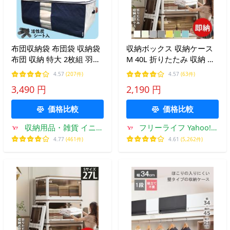
布団収納袋 布団袋 収納袋
収納ボックス 収納ケース
布団 収納 特大 2枚組 羽毛
M 40L 折りたたみ 収納 ふ
布団 収納 ケース 掛け布団
た付き キャスター付き 5
4.57
(207件)
4.57
(63件)
敷布団 まとめてスッキリ
面開き ホワイト 白 おしゃ
3,490 円
2,190 円
持ち手 透明窓付 通気性 前
れ プラスチック 衣装ケー
面 活性炭シート入
ス コンテナ ボックス 衣類
価格比較
価格比較
収納用品・雑貨 イニコ
フリーライフ Yahoo!シ
ライフ
ョッピング店
4.77
(461件)
4.61
(5,262件)