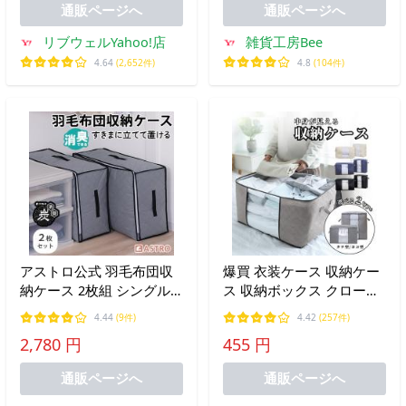
通販ページへ
通販ページへ
リブウェルYahoo!店
雑貨工房Bee
4.64
(2,652件)
4.8
(104件)
アストロ公式 羽毛布団収
爆買 衣装ケース 収納ケー
納ケース 2枚組 シングル
ス 収納ボックス クローゼ
サイズ・ダブルサイズ兼用
ット 収納 押し入れ 折りた
4.44
(9件)
4.42
(257件)
活性炭消臭 通気性の良い
たみ 布団 衣類収納 ベッド
2,780 円
455 円
不織布製 脱臭 掛け布団 収
下収納 フタ付き
納袋 収納ボックス 171-85
通販ページへ
通販ページへ