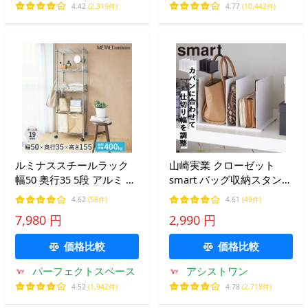
販 an-non
roomy
4.42
(2,319件)
4.77
(10,442件)
ルミナススチールラック
山崎実業 クローゼット
幅50 奥行35 5段 アルミ ル
smart バッグ収納スタンド
ミナスラック 収納 棚 ラッ
スマート 2個組 鞄 収納
4.62
(58件)
4.61
(49件)
ク 19mm EL19-15505
7,980 円
2,990 円
価格比較
価格比較
パーフェクトスペース
アシストワン
4.52
(1,942件)
4.78
(2,718件)