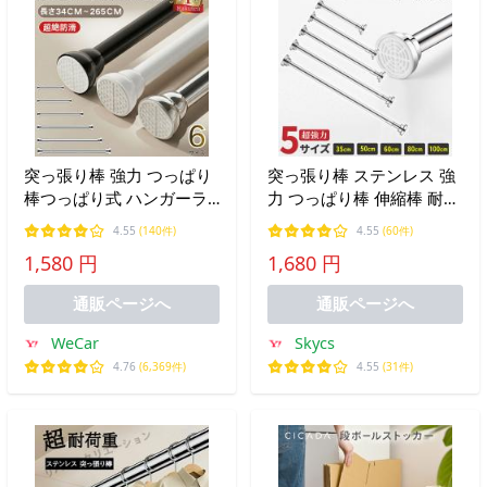
突っ張り棒 強力 つっぱり
突っ張り棒 ステンレス 強
棒つっぱり式 ハンガーラ
力 つっぱり棒 伸縮棒 耐荷
ック 伸縮棒 超強力 突っ張
重 カーテン 衣類 コート掛
4.55
(140件)
4.55
(60件)
り式 耐荷重 カーテン 長さ
け 棚 収納 伸縮自在 リビ
1,580 円
1,680 円
調整 省スペース ステンレ
ング 洗面所 トイレ お風呂
ス 新生活応援 春 夏 秋 冬
浴室 玄関 整理 収納
通販ページへ
通販ページへ
WeCar
Skycs
4.76
(6,369件)
4.55
(31件)