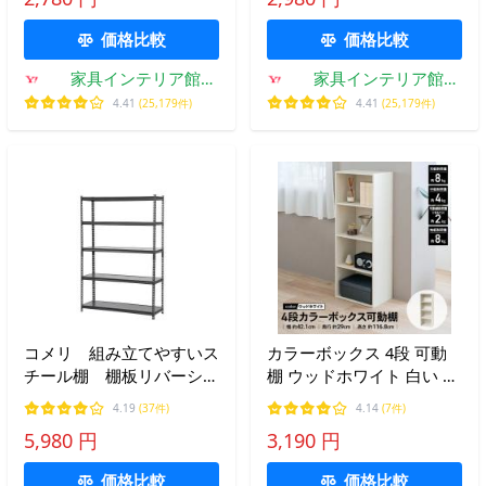
ック 本 マンガ ストッカー
三段 モジュールボックス
アイリスオーヤマ CMS-23
扉付 MDB-3D *
価格比較
価格比較
家具インテリア館
家具インテリア館
Yahoo!店
Yahoo!店
4.41
(25,179件)
4.41
(25,179件)
コメリ 組み立てやすいス
カラーボックス 4段 可動
チール棚 棚板リバーシブ
棚 ウッドホワイト 白い 木
ル 幅１２０×奥行４０×
目調 スリム おしゃれ 収納
4.19
(37件)
4.14
(7件)
高さ１８３ｃｍ
A4 本棚 キッチン リビング
5,980 円
3,190 円
おもちゃ 本棚 漫画 文庫本
収納 LIFELEX
価格比較
価格比較