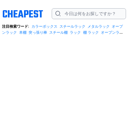
注目検索ワード:
カラーボックス
スチールラック
メタルラック
オープ
ンラック
本棚
突っ張り棒
スチール棚
ラック
棚 ラック
オープンラッ
ク 幅100
yamazen 山善 本棚
カラーボックス 組み合わせ自由
キューブボ
ックス
収納ボックス
飾り棚
3段ボックス
ウォールシェルフ
カーテンレ
ール つっぱり
キューブボックスα
ハンガーラック
ラック 180
ワイヤー
ラック
壁 棚
壁取り付け棚
推し活 棚
本棚薄型
棚 おしゃれ
業務用 スチ
ールラック
突っ張り棒 強力
3ダンボックス
3ダンボックス1200mm
3段
ボックス 引き出し
3段ボックスピンク
4段ボックス
cdラック
cdラック
扉付き
el25-90953
mh7618-5a
mto-17tpp
twr-800