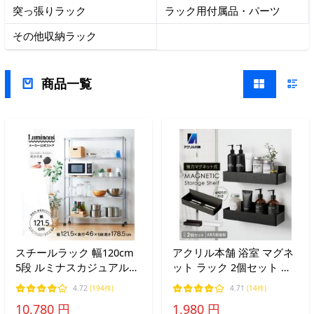
突っ張りラック
ラック用付属品・パーツ
その他収納ラック
商品一覧
スチールラック 幅120cm
アクリル本舗 浴室 マグネ
5段 ルミナスカジュアル
ット ラック 2個セット お
メタル製ラック キッチン
風呂 収納 バスルーム 磁石
4.72
(194件)
4.71
(14件)
ラック 収納棚 納戸 大容量
棚 水切り 壁掛け キッチン
10,780 円
1,980 円
業務用 幅121.5×奥行46×高
ABS樹脂製 ホワイト ブラ