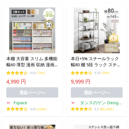
本棚 大容量 スリム 多機能
本日+5% スチールラック
幅60 薄型 漫画 収納 漫画
幅80 棚 5段 ラック スチー
棚 漫画本棚 コミックラッ
ル 可動棚 キャスター取り
4.62
(76件)
4.56
(59件)
ク コミック収納 コミック
外し可 スリム 収納ラック
4,990 円
9,999 円
棚 ブックシェルフ シェル
キャスター キッチン オー
フ 木製 書棚 CD セット
プンラック 収納棚 収納
通販ページへ
通販ページへ
Fspace
タンスのゲン Design
the Future
4.65
(238件)
4.5
(88,036件)