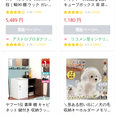
段 | 幅90 棚 ラック ガレー
キューブボックス 扉 扉付
ジ収納 簡単組立 軽量 物置
き オープン ホワイト 北欧
4.36
(178件)
4.26
(525件)
高さ調整 連結 2段 アスト
cubebox カラーボックス
5,489 円
1,180 円
ロプロダクツ
棚 ディスプレイラック シ
ェルフ 本棚
通販ページへ
通販ページへ
アストロプロダクツ 公
リコメン堂インテリア
式
館
4.74
(17,263件)
4.3
(9,398件)
ヤフー1位 書庫 棚 キャビ
＼形ある想い出に／犬の毛
ネット 鍵付き 収納ラック
収納キーホルダー メモリ
2段 40x40x60cm ロッカー
アルペットグッズ 透明ケ