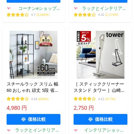
コーナンeショップ
ラックとインテリア通
Yahoo!ショッピング店
販 an-non
4.7
(5,660件)
4.42
(2,319件)
スチールラック スリム 幅
［ スティッククリーナー
60 おしゃれ 頑丈 5段 省ス
スタンド タワー ］山崎実
ペース 隙間収納 ラック 幅
業 tower 掃除機用スタン
4.64
(694件)
4.62
(417件)
30 黒 シェルフ キッチンラ
ド コードレスクリーナー
4,980 円
2,750 円
ック レンジ ランドリー 安
スタンド マキタ ダイソン
い 高さ150 M1560305BK
スタンド 収納 3273 3274
価格比較
価格比較
ラックとインテリア通
インテリアショップ