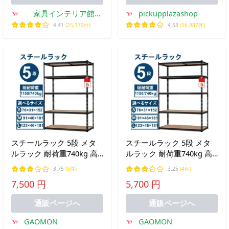
家具インテリア館
pickupplazashop
Yahoo!店
4.41
(25,179件)
4.53
(56,987件)
スチールラック 5段 メタ
スチールラック 5段 メタ
ルラック 耐荷重740kg 高
ルラック 耐荷重740kg 高
さ調節可能 組立簡単 防錆
さ調節可能 組立簡単 防錆
3.75
(8件)
3.25
(4件)
頑丈 収納ラック 収納棚 工
頑丈 収納ラック 収納棚 工
7,500 円
5,700 円
場 倉庫 ガレージ 業務用
場 倉庫 ガレージ 業務用
家庭用 幅90×奥行46×高さ
家庭用 幅75×奥行31×高さ
通販ページへ
通販ページへ
180cm
150cm
GAOMON
GAOMON