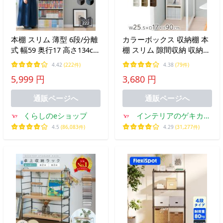
本棚 スリム 薄型 6段/分離
カラーボックス 収納棚 本
式 幅59 奥行17 高さ134cm
棚 スリム 隙間収納 収納ラ
コミックラック 書棚 ブッ
ック 木製 薄型 スリムラッ
4.42
(222件)
4.38
(79件)
クシェルフ 収納ラック CD
ク 約 幅25cm 奥行17cm カ
5,999 円
3,680 円
ラック DVDラック 収納ボ
ラーbox 5段 可動棚 縦長
ックス ホワイト 山善
おしゃれ 白 茶色
通販ページへ
通販ページへ
YAMAZEN
くらしのeショップ
インテリアのゲキカグ
Yahoo!店
4.5
(86,083件)
4.29
(31,277件)