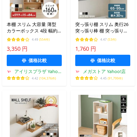
本棚 スリム 大容量 薄型
突っ張り棚 スリム 奥行26
カラーボックス 4段 幅約
突っ張り棒 棚 突っ張り収
60 収納棚 棚 ディスプレイ
納 ランドリー トイレ キッ
4.49
(554件)
4.47
(53件)
ラック アイリスオーヤマ
チン 洗面所 収納 つっぱり
3,350 円
1,760 円
コミックラック CORKー
棒 アイリスオーヤマ H-J-
8460R *
NST65R *
価格比較
価格比較
アイリスプラザ Yahoo!
メガストア Yahoo!店
店
4.42
(104,376件)
4.45
(91,799件)