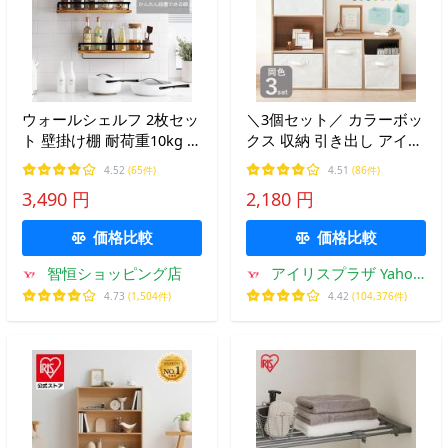
ウォールシェルフ 2枚セッ
＼3個セット／ カラーボッ
ト 壁掛け棚 耐荷重10kg ス
クス 収納 引き出し アイリ
パイスラック ウォールラ
スオーヤマ 収納ボックス
4.52
(65件)
4.51
(86件)
ック 木製 ガード おしゃれ
収納ケース おしゃれ イン
3,490 円
2,180 円
小物置き 省スペース 飾り
ナーボックス FIB-27R FIB-
棚 スチール 飾り棚 神棚
38R
価格比較
価格比較
爆買
智恒ショッピング店
アイリスプラザ Yahoo!
店
4.73
(1,504件)
4.42
(104,376件)