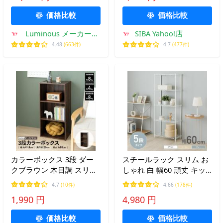
さ178.5cm EL25-12185
ック
価格比較
価格比較
Luminous メーカー公
SIBA Yahoo!店
式店
4.48
(663件)
4.7
(477件)
カラーボックス 3段 ダー
スチールラック スリム お
クブラウン 木目調 スリム
しゃれ 白 幅60 頑丈 キッ
本棚 テレビ台 おしゃれ 子
チンラック 隙間 収納 ラッ
4.7
(10件)
4.66
(178件)
ども部屋 おもちゃ収納 文
ク 棚 幅30 5段 省スペース
1,990 円
4,980 円
庫本 漫画 整理棚 押入れ
収納棚 ホワイト 大容量 ル
LIFELEX
ミナス M1560305
価格比較
価格比較