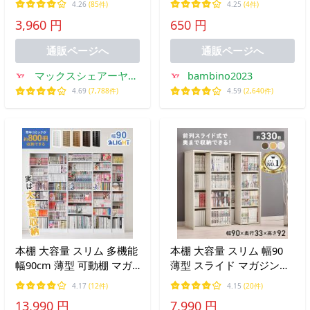
4.26
(85件)
4.25
(4件)
収納棚 扉付き 鍵付き ファ
ース 犬の毛キーホルダー
3,960 円
650 円
イルラック カラーボック
遺毛 ケース 遺毛入れ 抜け
ス 送料無料
毛入れ
通販ページへ
通販ページへ
マックスシェアーヤフ
bambino2023
ー店
4.69
(7,788件)
4.59
(2,640件)
本棚 大容量 スリム 多機能
本棚 大容量 スリム 幅90
幅90cm 薄型 可動棚 マガ
薄型 スライド マガジンラ
ジンラック コミック おし
ック コミック おしゃれ 漫
4.17
(12件)
4.15
(20件)
ゃれ 漫画 収納 棚 ラック
画 収納 棚 ラック 収納棚
13,990 円
7,990 円
収納棚 推し活 ブラウン 白
推し活 ブラウン 白 ホワイ