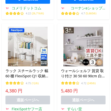
コメリドットコム
コーナンeショップ
Yahoo!ショッピング店
4.22
(26,716件)
4.7
(5,660件)
ラック スチールラック 幅
ウォールシェルフ 賃貸 取
60 棚 FlexiSpot CJ1 収納ラ
り付け 30 50 60 90cm 白
ック3段 スチールシェルフ
黒 木目 ワイヤーシェルフ
4.75
(12件)
4.72
(249件)
収納 メタルラック キッチ
棚 壁 北欧 収納 ウォール
4,380 円
5,480 円
ンラック オープンラック
ラック 壁掛け
メタル コーナーラック 本
通販ページへ
通販ページへ
棚
FlexiSpotヤフー店
すらい堂