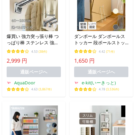
爆買い 強力突っ張り棒 つ
ダンボール ダンボールス
っぱり棒 ステンレス 強い
トッカー 段ボールストッ
負荷 ドリル不要 40-250cm
カー スリム ダンボール箱
4.53
(38件)
4.42
(71件)
伸縮棒 クローゼットロッ
段ボール 収納 優良配送 軽
2,999 円
1,650 円
ド カーテンロッド シャワ
量 ラック アイボリー ダー
ーカーテンロッド 洗濯 物
クグレー CICADA
通販ページへ
通販ページへ
干し竿
AquaDoor
e-kit(いーきっと)
4.63
(3,867件)
4.78
(3,536件)