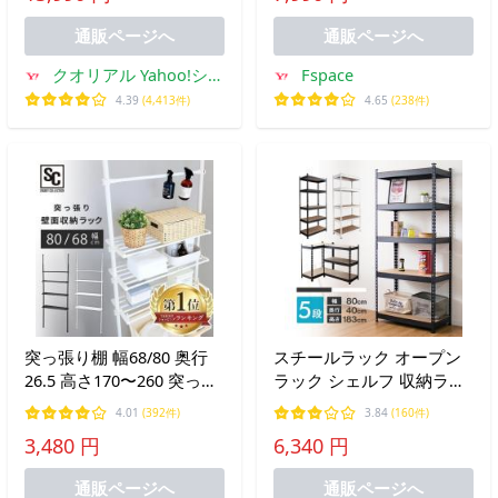
ホワイト ライト
ト リブラ
通販ページへ
通販ページへ
クオリアル Yahoo!ショ
Fspace
ッピング店
4.39
(4,413件)
4.65
(238件)
突っ張り棚 幅68/80 奥行
スチールラック オープン
26.5 高さ170〜260 突っ張
ラック シェルフ 収納ラッ
り棒 棚 突っ張りラック 壁
ク 幅80 奥行40 高さ180 4
4.01
(392件)
3.84
(160件)
面収納 薄型 ウォールラッ
段 1段30kg 組み替え 収納
3,480 円
6,340 円
ク 一人暮らし 新生活
棚 木目 × スチール
TWR-680/800 *
通販ページへ
通販ページへ