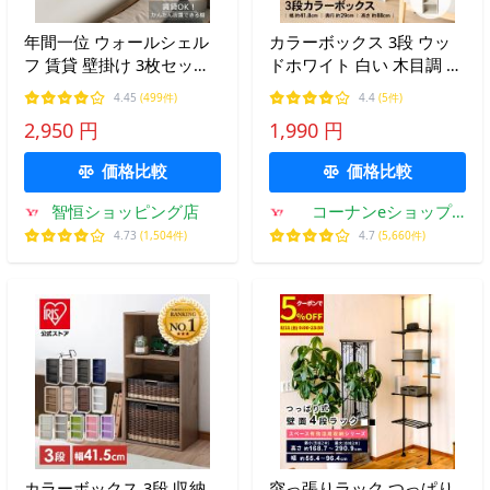
年間一位 ウォールシェル
カラーボックス 3段 ウッ
フ 賃貸 壁掛け 3枚セット
ドホワイト 白い 木目調 ス
壁を傷つけない 30cm
リム 本棚 テレビ台 おしゃ
4.45
(499件)
4.4
(5件)
40cm 50cm 木製 取り付け
れ 子ども部屋 文庫本 漫画
2,950 円
1,990 円
アイアン 石膏ボード おし
おもちゃ収納 整理棚 押入
ゃれ 北欧 飾り棚 ピンフッ
れ LIFELEX
価格比較
価格比較
ク 爆買
智恒ショッピング店
コーナンeショップ
Yahoo!ショッピング店
4.73
(1,504件)
4.7
(5,660件)
カラーボックス 3段 収納
突っ張りラック つっぱり