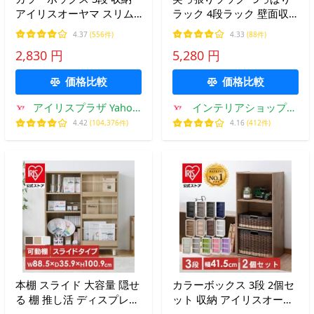
アイリスオーヤマ スリム
ラック 4段ラック 壁面収
収納ボックス 幅40 おしゃ
納 リビング トイレ キッチ
4.37
(556件)
4.33
(88件)
れ オープンラック 本棚 CB
ン デスク 隙間収納 省スペ
2,830 円
5,280 円
ボックス ボックス コンパ
ース ポールラック おしゃ
クト 一人暮らし CX-3
れ
価格比較
価格比較
アイリスプラザ Yahoo!
インテリアショップフ
店
ァンボヌール
4.42
(104,376件)
4.16
(412件)
本棚 スライド 大容量 隠せ
カラーボックス 3段 2個セ
る 棚 推し活 ディスプレイ
ット 収納 アイリスオーヤ
収納 脚付き ラック おしゃ
マ スリム 収納ボックス 幅