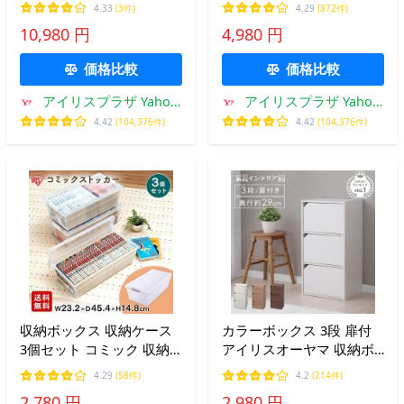
4.33
(3件)
4.29
(872件)
れ コミックラック 本 漫画
40 おしゃれ オープンラッ
10,980 円
4,980 円
可動棚 見せる 趣味 ディス
ク 本棚 CBボックス ボック
プレイラック PCSS9090
ス コンパクト CX-3
価格比較
価格比較
アイリスプラザ Yahoo!
アイリスプラザ Yahoo!
店
店
4.42
(104,376件)
4.42
(104,376件)
収納ボックス 収納ケース
カラーボックス 3段 扉付
3個セット コミック 収納
アイリスオーヤマ 収納ボ
ケース コミック本 コミッ
ックス 幅36.6 奥行29 収納
4.29
(58件)
4.2
(214件)
ク収納 フタ付き プラスチ
棚 本 リビング 隠す収納
2,780 円
2,980 円