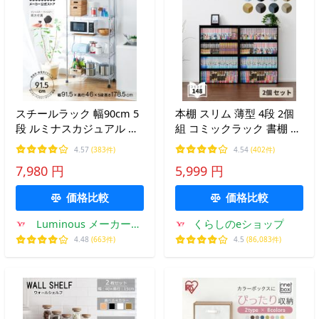
スチールラック 幅90cm 5
本棚 スリム 薄型 4段 2個
段 ルミナスカジュアル メ
組 コミックラック 書棚 ブ
タル製ラック キッチンラ
ックシェルフ 収納ラック
4.57
(383件)
4.54
(402件)
ック 収納棚 納戸 大容量
CDラック DVDラック 収納
7,980 円
5,999 円
業務用 幅91.5×奥行46×高
ボックス 棚 シェルフ 山善
さ178.5cm EL25-90185
価格比較
価格比較
Luminous メーカー公
くらしのeショップ
式店
4.48
(663件)
4.5
(86,083件)