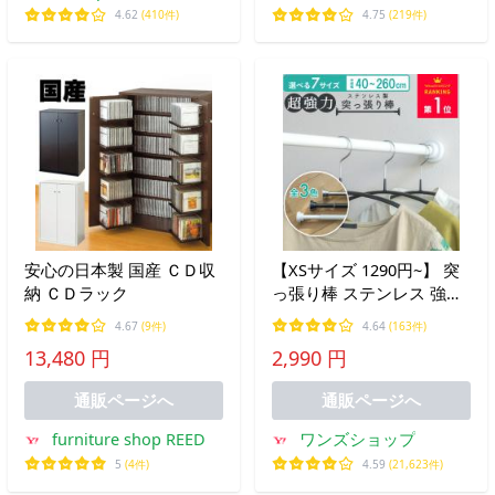
4.62
(410件)
4.75
(219件)
安心の日本製 国産 ＣＤ収
【XSサイズ 1290円~】 突
納 ＣＤラック
っ張り棒 ステンレス 強力
2m以上 2ｍ 伸縮自在 つっ
4.67
(9件)
4.64
(163件)
ぱり棒 クローゼット収納
13,480 円
2,990 円
お風呂 トイレ 衣類 収納
物干し 棚 押入れ
通販ページへ
通販ページへ
furniture shop REED
ワンズショップ
5
(4件)
4.59
(21,623件)