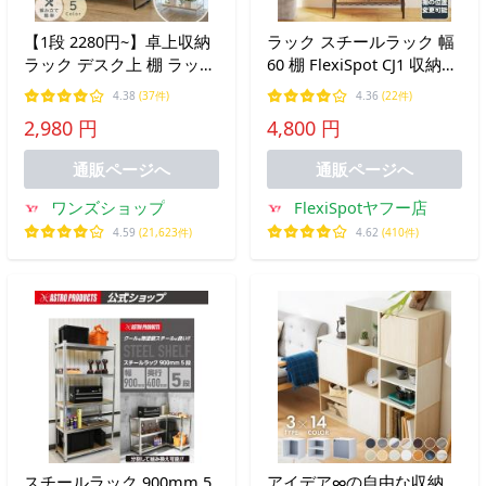
【1段 2280円~】卓上収納
ラック スチールラック 幅
ラック デスク上 棚 ラック
60 棚 FlexiSpot CJ1 収納ラ
2段 卓上 机上ラック オー
ック4段 スチールシェルフ
4.38
(37件)
4.36
(22件)
プンラック 北欧 おしゃれ
収納 メタルラック キッチ
2,980 円
4,800 円
収納 ミニラック デスク上
ンラック オープンラック
収納 小物置き 卓上式
メタル コーナーラック 本
通販ページへ
通販ページへ
棚
ワンズショップ
FlexiSpotヤフー店
4.59
(21,623件)
4.62
(410件)
スチールラック 900mm 5
アイデア∞の自由な収納