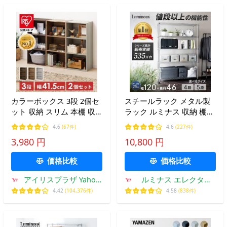
カラーボックス 3段 2個セ
スチールラック メタル製
ット 収納 スリム 本棚 収
ラック ルミナス 収納 棚耐
納棚 収納ボックス 棚 ラッ
荷重80kg 幅120 奥行き46
4.6
(67件)
4.6
(227件)
ク シンプル コンパクト 収
高さ180 EL25-12185
3,980 円
10,800 円
納棚 木目調 収納家具 新生
活 木製 cx-3
価格比較
価格比較
アイリスプラザ Yahoo!
ルミナス エレクター
店
専門店Floors
4.42
(104,376件)
4.58
(838件)