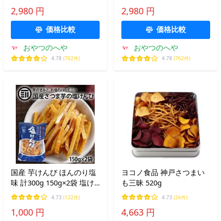
いもけんぴ いもかりんと
プレゼント
2,980 円
2,980 円
う けんぴ ちっぷ ギフト
御礼 お返し プレゼント
価格比較
価格比較
おやつのへや
おやつのへや
4.78
(762件)
4.78
(762件)
国産 芋けんぴ ほんのり塩
ヨコノ食品 神戸さつまい
味 計300g 150g×2袋 塩け
も三昧 520g
んぴ いもけんぴ さつまい
4.73
(122件)
4.73
(26件)
も 深海の華塩使用 海洋深
1,000 円
4,663 円
層水仕込み さつま芋 お菓