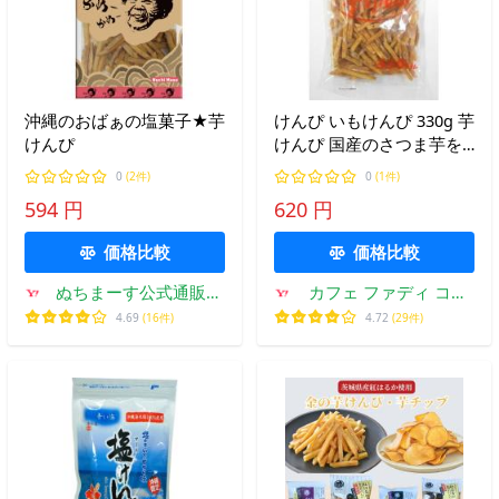
沖縄のおばぁの塩菓子★芋
けんぴ いもけんぴ 330g 芋
けんぴ
けんぴ 国産のさつま芋を
使用しました 横山食品 大
0
(2件)
0
(1件)
人気商品です
594 円
620 円
価格比較
価格比較
ぬちまーす公式通販シ
カフェ ファディ コー
ョップ
ヒー 公式Yahoo!店
4.69
(16件)
4.72
(29件)