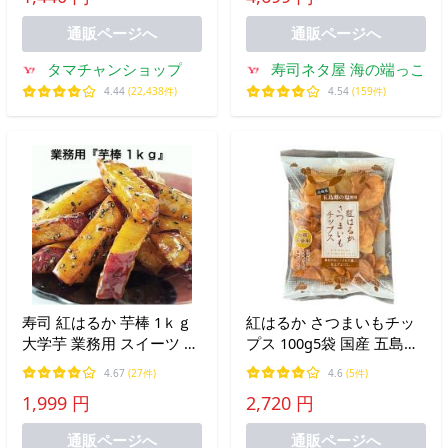
ック 送料無料
通販ページへ
通販ページへ
タマチャンショップ
寿司ネタ屋 海の端っこ
4.44
(22,438件)
4.54
(159件)
寿司 紅はるか 芋棒 1ｋｇ
紅はるか さつまいもチッ
大学芋 業務用 スイーツ い
プス 100g5袋 国産 五島灘
もぼう 皮つき ごま 鳴門名
の塩使用 砂糖不使用 紅は
4.67
(27件)
4.6
(5件)
産 爆買
るかの甘みが引き立つ 素
1,999 円
2,720 円
材のおいしさそのまま
通販ページへ
通販ページへ