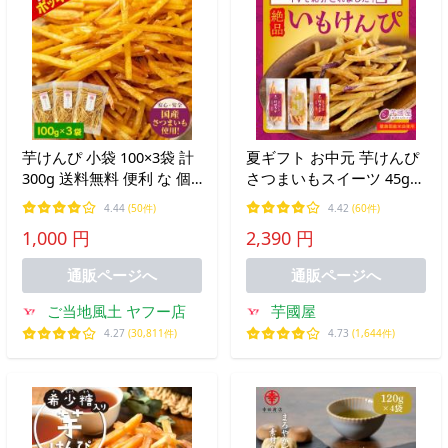
芋けんぴ 小袋 100×3袋 計
夏ギフト お中元 芋けんぴ
300g 送料無料 便利 な 個
さつまいもスイーツ 45g×6
包装 芋 和菓子 スイーツ
袋 お試し お菓子 詰め合わ
4.44
(50件)
4.42
(60件)
お菓子 ポイント消化 1-5営
せ プレゼント お取り寄せ
1,000 円
2,390 円
業以内発送予定 土日祝除
絶品 高級 個包装 K
く
通販ページへ
通販ページへ
ご当地風土 ヤフー店
芋國屋
4.27
(30,811件)
4.73
(1,644件)