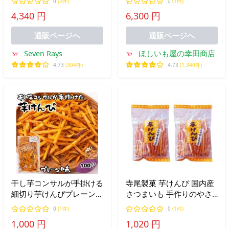
0
(2件)
0
(1件)
はるかの甘みが引き立つ
ぴ 食物繊維 べにはるか お
4,340 円
6,300 円
素材のおいしさそのまま
菓子
通販ページへ
通販ページへ
Seven Rays
ほしいも屋の幸田商店
4.73
(304件)
4.73
(1,340件)
干し芋コンサルが手掛ける
寺尾製菓 芋けんぴ 国内産
細切り芋けんぴプレーン
さつまいも 手作りのやさ
100g 芋けんぴ 芋かりんと
しい味 昔ながらの逸品
0
(1件)
0
(1件)
う 国産 おやつ 細切り さ
185g 2袋 1000円ポッキリ
1,000 円
1,020 円
つまいも 芋ケンピ かりん