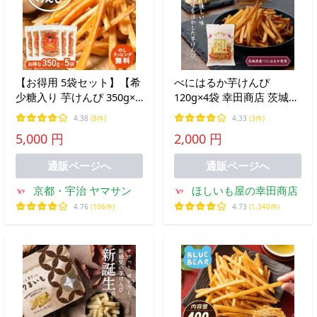
【お得用 5袋セット】【希
べにはるか芋けんぴ
少糖入り 芋けんぴ 350g×5
120g×4袋 幸田商店 茨城県
袋】|国産 芋ケンピ さつ
産 紅はるか 細切り けんぴ
4.38
(8件)
4.33
(3件)
まいも 袋入り ギフト ケン
食物繊維 べにはるか お菓
5,000 円
2,000 円
ピ 芋 芋菓子 お菓子 おや
子
つ いもけんぴ お茶菓子
通販ページへ
通販ページへ
京都・宇治 ヤマサン
ほしいも屋の幸田商店
4.76
(106件)
4.73
(1,340件)