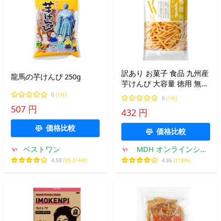
訳あり お菓子 食品 九州産
龍馬の芋けんぴ 250g
芋けんぴ 大容量 徳用 無選
別 黄金千貫芋 いもけんぴ
0
(1件)
0
(1件)
507 円
432 円
価格比較
価格比較
ベストワン
MDH オンラインショ
ップ
4.58
(99,314件)
4.86
(118件)