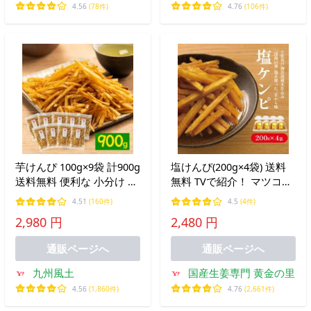
4.56
(78件)
4.76
(106件)
芋けんぴ 100g×9袋 計900g
塩けんぴ(200g×4袋) 送料
送料無料 便利な 小分け 個
無料 TVで紹介！ マツコの
包装 大容量 スイーツ いも
知らない世界芋けんぴの世
4.51
(160件)
4.5
(4件)
けんぴ 《1-5営業以内発送
界/ 高知 さつまいも お菓
2,980 円
2,480 円
予定(土日祝除く)》
子 南国製菓 水車亭 お土産
通販ページへ
通販ページへ
九州風土
国産生姜専門 黄金の里
4.56
(1,860件)
4.76
(2,661件)