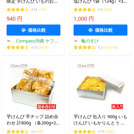
限定 芋けんぴ いものお菓
塩けんぴ 1袋（124g）×3
子 沖縄の海水塩
袋 メール便 送料無料 塩
4.82
(17件)
4.8
(35件)
けんぴ 南国製菓 芋ケンピ
940 円
1,000 円
芋かりんとう
価格比較
価格比較
Compass沖縄 ヤフー
亀のすけ
店
4.75
(261件)
4.3
(16,971件)
芋けんぴ 芋チップ 詰め合
芋けんぴ 缶入り 900g いも
わせ 計800g （各200g×2袋
けんぴ いもかりんとう け
ずつ （計4袋）） 缶入り
んぴ ギフト 御礼 お返し
4.8
(5件)
4.79
(33件)