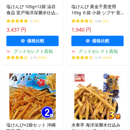
塩けんぴ 105g×12袋 澁谷
塩けんぴ 黄金千貫使用
食品 室戸海洋深層水仕込
105g ６袋 小袋 シブヤ 室
み 黄金千貫使用 ケース販
戸海洋深層水仕込み
5
(7件)
4.86
(7件)
売
3,437 円
1,940 円
価格比較
価格比較
グッドセレクト高知
グッドセレクト高知
4.79
(378件)
4.79
(378件)
塩けんぴ×2袋セット 沖縄
水車亭 海洋深層水仕込み