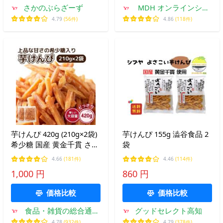
さかのぶらざーず
MDH オンラインショ
ップ
4.79
(56件)
4.86
(118件)
芋けんぴ 420g (210g×2袋)
芋けんぴ 155g 澁谷食品 2
希少糖 国産 黄金千貫 さつ
袋
まいも かりんとう おやつ
4.66
(181件)
4.46
(114件)
お茶請け 訳あり 簡易包装
1,000 円
860 円
スイーツ 1000円 ポッキリ
送料無料
価格比較
価格比較
食品・雑貨の総合通販
グッドセレクト高知
DON-SHOP
4.78
(932件)
4.79
(378件)