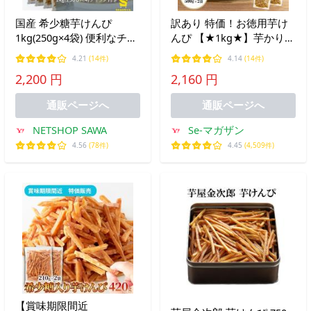
国産 希少糖芋けんぴ
訳あり 特価！お徳用芋け
1kg(250g×4袋) 便利なチャ
んぴ 【★1kg★】芋かりん
ック付き 国産 黄金千貫 さ
とう 保存に便利なチャッ
4.21
(14件)
4.14
(14件)
つまいも かりんとう おや
ク袋 1000g 1キロ 1000 グ
2,200 円
2,160 円
つ お茶請け 訳あり 簡易包
ラム いもけんぴ 訳有り 訳
装
アリ ギフト お菓子 かりん
通販ページへ
通販ページへ
とう
NETSHOP SAWA
Se-マガザン
4.56
(78件)
4.45
(4,509件)
【賞味期限間近