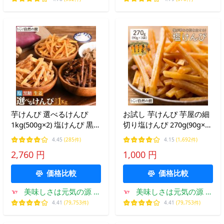
芋けんぴ 選べるけんぴ
お試し 芋けんぴ 芋屋の細
1kg(500g×2) 塩けんぴ 黒糖
切り塩けんぴ 270g(90g×3
けんぴ 生姜けんぴ 国産 メ
袋) スイーツ 南国製菓 水
4.45
(285件)
4.15
(1,692件)
ガ盛り 爆買
車屋 銘菓 爆買
2,760 円
1,000 円
価格比較
価格比較
美味しさは元気の源 自
美味しさは元気の源 自
然の館
然の館
4.41
(79,753件)
4.41
(79,753件)