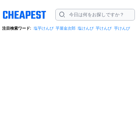
注目検索ワード:
塩芋けんぴ
芋屋金次郎
塩けんぴ
芋けんび
芋けんぴ