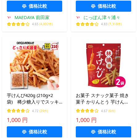
子 芋菓子 南国製菓 送料無
価格比較
価格比較
料
MAEDAYA 前田家
にっぽん津々浦々
4.65
(4,002件)
4.83
(7,318件)
芋けんぴ420g (210g×2
お菓子 スナック菓子 焼き
袋) 稀少糖入りでスッキ
菓子 かりんとう 芋けんぴ
リとした味わい 国産 黄
さつまいも 和菓子 お茶菓
4.72
(29件)
4.67
(6件)
金千貫 使用
子 林檎蜜 2個セット
1,000 円
1,000 円
価格比較
価格比較