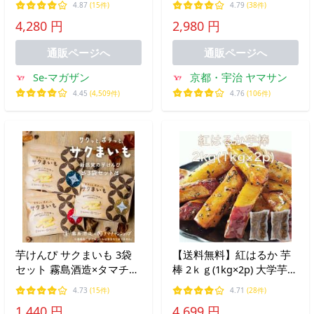
4.87
(15件)
4.79
(38件)
ック袋 2500g 大容量 いも
ンピ 芋 芋菓子 お菓子 お
4,280 円
2,980 円
けんぴ 訳有り 訳アリ ギフ
やつ いもけんぴ お茶菓子
ト お菓子 かりんとう
スイーツ プレゼント 自分
通販ページへ
通販ページへ
用
Se-マガザン
京都・宇治 ヤマサン
4.45
(4,509件)
4.76
(106件)
芋けんぴ サクまいも 3袋
【送料無料】紅はるか 芋
セット 霧島酒造×タマチャ
棒 2ｋｇ(1kg×2p) 大学芋
ンショップ 共同開発 サツ
業務用 スイーツ いもぼう
4.73
(15件)
4.71
(28件)
マイモ ヘルシー おつまみ
皮つき ごま 鳴門名 爆買
1,440 円
4,699 円
ギフト 自然派おやつ スナ