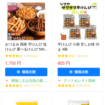
おつまみ 国産 芋けんぴ 塩
芋けんぴ 小袋 甘しお味 55
けんぴ 選べるけんぴ 500g
ｇ 4袋
メガ盛り 大容量 お菓子 ミ
4.15
(846件)
3.67
(3件)
ネラル 爆買
1,750 円
805 円
価格比較
価格比較
美味しさは元気の源 自
グッドセレクト高知
然の館
4.41
(79,753件)
4.79
(378件)