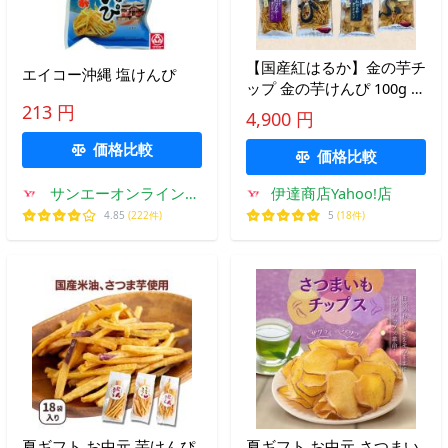
【国産紅はるか】金の芋チ
エイコー沖縄 塩けんぴ
ップ 金の芋けんぴ 100g 素
揚げ 芋蜜掛け 選べる2種
213 円
4,900 円
類 芋チップス 芋 芋けんぴ
価格比較
芋ケンピ かりんとう 蜜 さ
価格比較
つま芋 さつまいも お菓子
サンエーオンラインシ
伊達商店Yahoo!店
ョップ Yahoo!店
4.85
(222件)
5
(18件)
夏ギフト お中元 芋けんぴ
夏ギフト お中元 さつまい