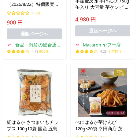
芋屋金次郎 芋けんぴ 750g
（2026/8/22）特価販売】
缶入り 大容量 芋ケンピ い
芋けんぴ 420g (210g×2袋)
もけんぴ お取り寄せ バナ
0
(2件)
希少糖 国産 黄金千貫 さつ
4,980 円
ナマンのせっかくグルメ
900 円
まいも かりんとう おやつ
お茶請け 訳あり 簡易包装
通販ページへ
通販ページへ
スイーツ
食品・雑貨の総合通販
Macaron ヤフー店
DON-SHOP
4.78
(932件)
4.28
(1,779件)
紅はるか さつまいもチッ
べにはるか芋けんぴ
プス 100g10袋 国産 五島
120g×20袋 幸田商店 茨城
灘の塩使用 砂糖不使用 紅
県産 紅はるか 細切り けん