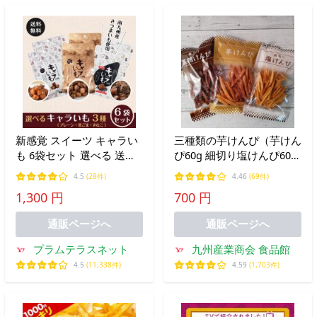
新感覚 スイーツ キャラい
三種類の芋けんぴ（芋けん
も 6袋セット 選べる 送料
ぴ60g 細切り塩けんぴ60g
無料 ポスト投函便 キャラ
細切り黒糖けんぴ60g) メ
4.5
(28件)
4.46
(69件)
メル 芋けんぴ ごま きなこ
ール便送料無料 ポイント
1,300 円
700 円
消化 700 商品券 消化 使え
る 店 食品 爆買
通販ページへ
通販ページへ
プラムテラスネット
九州産業商会 食品館
4.5
(11,338件)
4.59
(1,703件)