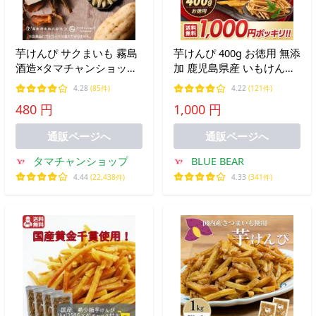
芋けんぴ サクまいも 霧島
芋けんぴ 400g お徳用 無添
酒造×タマチャンショップ
加 鹿児島県産 いもけんぴ
共同開発 サツマイモ ヘル
さつまいも 大容量 和菓子
4.28
(85件)
4.22
(121件)
シー おつまみ ギフト 自然
おやつ スイーツ ギフト ポ
480 円
1,000 円
派おやつ スナック ポイン
イント消費 ポイント消化
ト利用 送料無料
お中元 御中元 爆買
通販ページへ
通販ページへ
タマチャンショップ
BLUE BEAR
4.44
(22,438件)
4.33
(341件)