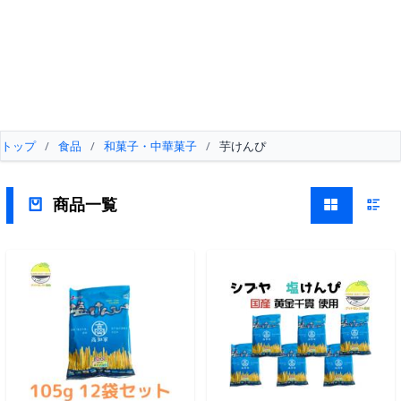
トップ
/
食品
/
和菓子・中華菓子
/
芋けんぴ
商品一覧