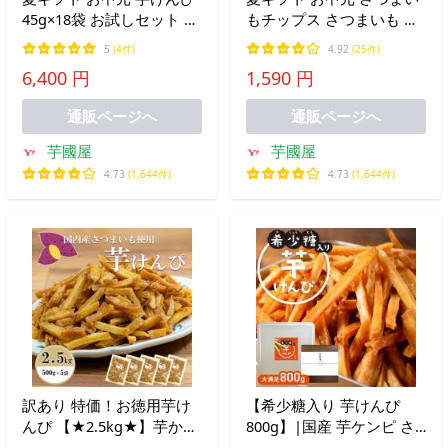
45g×18袋 お試しセット お
もチップス さつまいも 芋
菓子 詰め合わせ プレゼン
スイーツ 和菓子 プレゼン
5
(4件)
4.92
(25件)
ト ギフト スイーツ お取り
ト かりんとう 小分け おや
6,400 円
1,590 円
寄せ 絶品 高級 個包装 3K
つ 個包装 お菓子 お芋スイ
ーツ 国産 芋せんべい3袋
通販ページへ
通販ページへ
芋國屋
芋國屋
4.73
(1,644件)
4.73
(1,644件)
訳あり 特価！お徳用芋け
【希少糖入り 芋けんぴ
んぴ 【★2.5kg★】芋かり
800g】|国産 芋ケンピ さ
んとう 保存に便利なチャ
つまいも 缶入り ギフト ケ