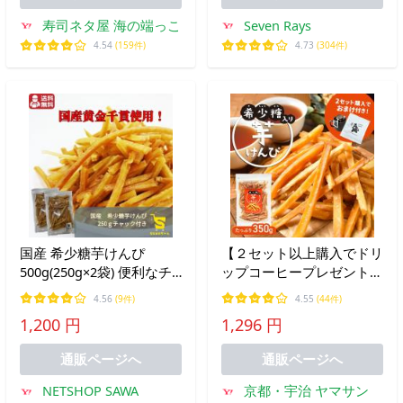
寿司ネタ屋 海の端っこ
Seven Rays
4.54
(159件)
4.73
(304件)
国産 希少糖芋けんぴ
【２セット以上購入でドリ
500g(250g×2袋) 便利なチ
ップコーヒープレゼント】
ャック付き 国産 黄金千貫
【希少糖入り 芋けんぴ
4.56
(9件)
4.55
(44件)
さつまいも かりんとう お
350g】|国産 芋ケンピ さ
1,200 円
1,296 円
やつ お茶請け 訳あり 簡易
つまいも 袋入り ギフト ケ
包装
ンピ 芋 芋菓子 お菓子 お
通販ページへ
通販ページへ
やつ
NETSHOP SAWA
京都・宇治 ヤマサン