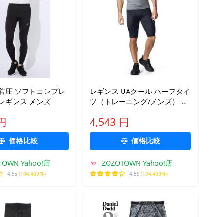
着圧 ソフトコンプレ
レギンス UAクール ハーフタイ
レギンス メンズ
ツ（トレーニング/メンズ） メ
ンズ
 円
4,543 円
価格比較
価格比較
TOWN Yahoo!店
ZOZOTOWN Yahoo!店
4.55
(194,409件)
4.55
(194,409件)