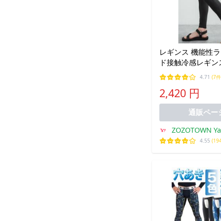
レギンス 機能性
ド接触冷感レギンス
日焼け対策 メンズ
4.71
(7件
2,420 円
通販ペー
ZOZOTOWN Y
4.55
(19