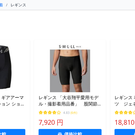
着
/
レギンス
トギアアーマ
レギンス 「大谷翔平愛用モデ
レギンス 
ション ショー
ル・撮影着用品番」 股関節
ツ ジェネ
メンズ） メ
サポート タイツ 5分丈 メン
メンズ
4.83
(6件)
ズ
7,920 円
18,81
比較
価格比較