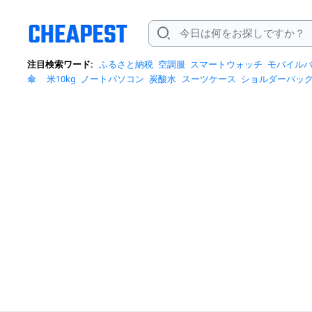
注目検索ワード:
ふるさと納税
空調服
スマートウォッチ
モバイル
傘
米10kg
ノートパソコン
炭酸水
スーツケース
ショルダーバッ
ポットクーラー
トートバッグ
ポータブル電源
冷蔵庫
アイス