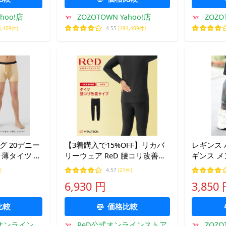
ahoo!店
ZOZOTOWN Yahoo!店
ZOZO
4,409件)
4.55
(194,409件)
グ 20デニー
【3着購入で15%OFF】リカバ
レギンス
 薄タイツ パ
リーウェア ReD 腰コリ改善タ
ギンス メ
ツ 前開き 消
イツ リカバリーウエア タイツ
)
4.57
(21件)
寒 暖 イン
メンズ インナー 下着 男性 ギ
6,930 円
3,850
612707
フト プレゼント 一般医療機器
比較
価格比較
オンラインシ
ReD公式オンラインストア
ZOZO