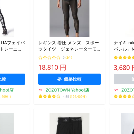
 UAフェイバ
レギンス 着圧 メンズ スポー
ナイキ ni
（トレーニン
ツタイツ ジェネレーターモ
パレル」N
 子供 女の子
デル クール メンズ
0
(2件)
18,810 円
3,680
比較
価格比較
ZOZO
ahoo!店
ZOZOTOWN Yahoo!店
4,409件)
4.55
(194,409件)