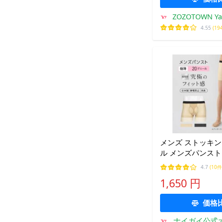
ZOZOTOWN Y
4.55
(19
メンズ ストッキン
ル メンズパンスト
ンスト 男性用タイ
4.7
(10件
臭加工 ナイガイ 防
1,650 円
ナー最短翌日発送 92
価格
ナイガイ公式