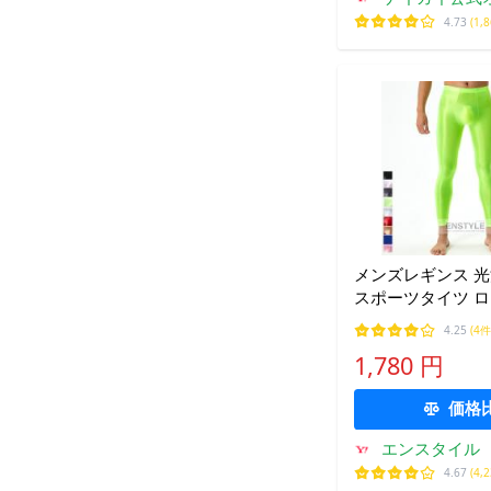
ョッ
4.73
(1,
メンズレギンス 
スポーツタイツ 
ツ enstyle エンス
4.25
(4件
1,780 円
価格
エンスタイル
4.67
(4,