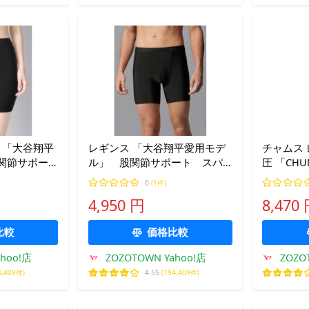
 「大谷翔平
レギンス 「大谷翔平愛用モデ
チャムス 
関節サポー
ル」 股関節サポート スパ
圧 「CHU
丈 レディー
ッツ 2分丈 メンズ
ボ」 ス
0
(1件)
ース
4,950 円
8,470
比較
価格比較
ahoo!店
ZOZOTOWN Yahoo!店
ZOZO
4,409件)
4.55
(194,409件)