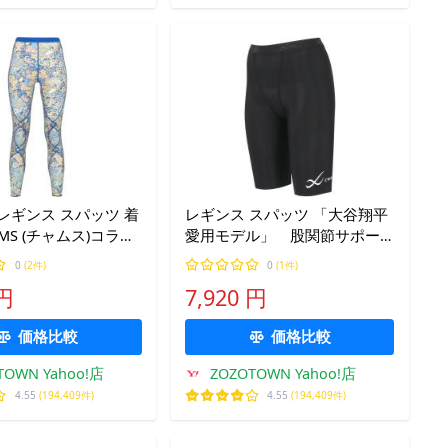
レギンス スパッツ 着
レギンス スパッツ 「大谷翔平
MS (チャムス)コラ
愛用モデル」 股関節サポー
ポーツタイツ レディ
ト タイツ 5分丈 レディース
0
(2件)
0
(1件)
 円
7,920 円
価格比較
価格比較
TOWN Yahoo!店
ZOZOTOWN Yahoo!店
4.55
(194,409件)
4.55
(194,409件)