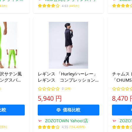
プ
863件)
4.63
(445件)
光沢サテン風
レギンス 「Hurley/ハーレー」
チャムス 
ロングスパッ
レギンス コンプレッション
「CHUMS
タイル x7132
ラッシュガード ファント
ボ」 ス
)
0
(2件)
ム UPF50+ 吸汗速乾
5,940 円
8,470
PHANTOM OAO COMP
LEGGINGS メンズ
比較
価格比較
ZOZOTOWN Yahoo!店
ZOZO
239件)
4.55
(194,409件)