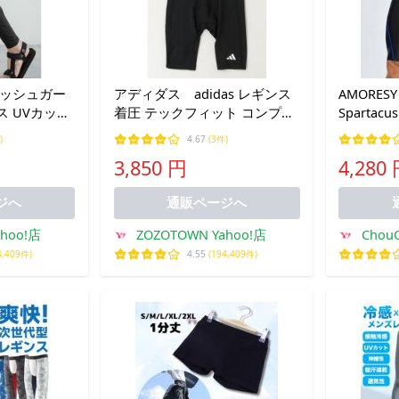
ラッシュガー
アディダス adidas レギンス
AMORES
 UVカット
着圧 テックフィット コンプレ
Sparta
ッション トレーニング ショー
ンス ベー
)
4.67
(3件)
トレギンス / アディダス
ストレッチ
3,850 円
4,280
adidas メンズ
ンス もも
ジム ト
ジへ
通販ページへ
ahoo!店
ZOZOTOWN Yahoo!店
Cho
4,409件)
4.55
(194,409件)