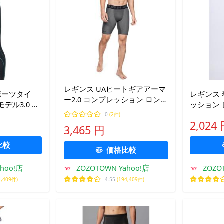
レギンス UAヒートギアアーマ
ポーツタイ
レギンス 
ー2.0 コンプレッション ロング
デル3.0 メ
ッション 
ショーツ（トレーニング/メン
0
(2件)
ズ） メンズ
2,024
3,465 円
比較
価格比較
ahoo!店
ZOZOTOWN Yahoo!店
ZOZO
4,409件)
4.55
(194,409件)