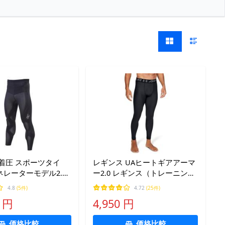
着圧 スポーツタイ
レギンス UAヒートギアアーマ
レーターモデル2.0
ー2.0 レギンス（トレーニング/
メンズ） メンズ
4.8
(5件)
4.72
(25件)
0 円
4,950 円
価格比較
価格比較