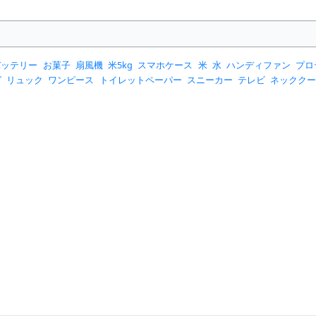
バッテリー
お菓子
扇風機
米5kg
スマホケース
米
水
ハンディファン
プロ
グ
リュック
ワンピース
トイレットペーパー
スニーカー
テレビ
ネックク