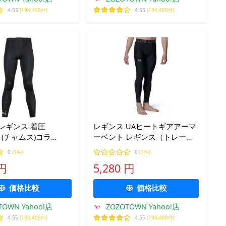
4.55
(194,409件)
4.55
(194,409件)
レギンス 着圧
レギンス UAヒートギアアーマ
 (チャムス)コラ
ーベント レギンス（トレーニ
ポーツタイツ メンズ
ング/メンズ） メンズ
0
(1件)
0
(1件)
 円
5,280 円
価格比較
価格比較
TOWN Yahoo!店
ZOZOTOWN Yahoo!店
4.55
(194,409件)
4.55
(194,409件)