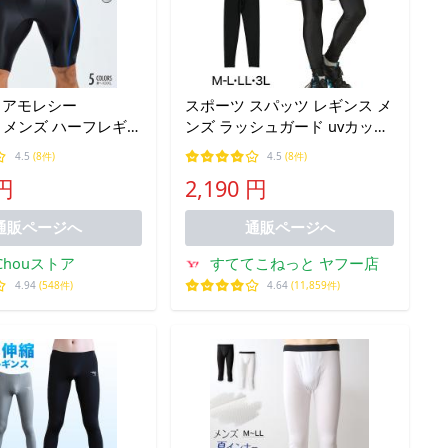
Y アモレシー
スポーツ スパッツ レギンス メ
cus メンズ ハーフレギ
ンズ ラッシュガード uvカット
スレイヤー スパッツ
M-L〜3L 日本製 10分丈 黒 接触
4.5
(8件)
4.5
(8件)
ナイロン 膝丈 レギ
冷感 水着 スポーツインナー ス
 円
2,190 円
ひき 光沢 サポーター
イムレギンス
レーニング
通販ページへ
通販ページへ
uChouストア
すててこねっと ヤフー店
4.94
(548件)
4.64
(11,859件)