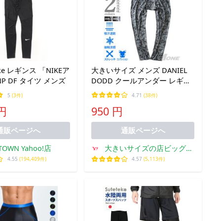
ke レギンス 「NIKEア
大きいサイズ メンズ DANIEL
P DF タイツ メンズ
DODD クールアンダー レギン
ス 吸汗速乾 ストレッチ 接触涼
5
(3件)
4.71
(38件)
感 azit-219002
 円
950 円
通販ページへ
通販ページへ
TOWN Yahoo!店
大きいサイズの店ビッグエ
ムワン
4.55
(194,409件)
4.57
(5,113件)