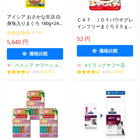
アイシア おさかな生活 白
ＣＡＴ ＪＯＹパウチグレ
身魚入りまぐろ 180g×24
インフリーまぐろ３５ｇ/
個 ペット | おさかな生活
猫 フード
0
(1件)
白身魚 まぐろ キャットフ
52 円
5,640 円
ード ウェットフード 猫用
180g 24個 まとめ買い
価格比較
価格比較
ベイシア ヤフーショッ
Vドラッグヤフー店
プ
4.64
(6,321件)
4.63
(2,209件)