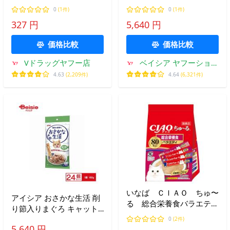
３Ｐ/猫缶 ウェット
アイシア キャットフード
0
(1件)
0
(1件)
猫 ペットフード 猫のご飯
327 円
5,640 円
おすすめ 猫用 まとめ買い
大容量
価格比較
価格比較
Vドラッグヤフー店
ベイシア ヤフーショッ
プ
4.63
(2,209件)
4.64
(6,321件)
いなば ＣＩＡＯ ちゅ〜
アイシア おさかな生活 削
る 総合栄養食バラエテ
り節入りまぐろ キャット
ィ １４ｇ×８０本 ちゅ
フード ウェット アイシア
0
(2件)
ーる チュール 猫
5,640 円