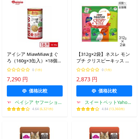
アイシア MiawMiawまぐ
【312g×2袋】ネスレ モン
ろ（160g×3缶入）×18個
プチ クリスピーキッス バ
ペット | MiawMiaw ミャ
ラエティパック 4種のグリ
0
(1件)
0
(1件)
ウミャウ 猫 キャットフー
ル厳選 (猫・キャット)[正
7,290 円
2,873 円
ド ウェット 缶詰 まぐろ
規品]
アイシア 3缶 まとめ買い
価格比較
価格比較
ペット
ベイシア ヤフーショッ
スイートペットYahoo!
プ
店
4.64
(6,321件)
4.84
(13,360件)