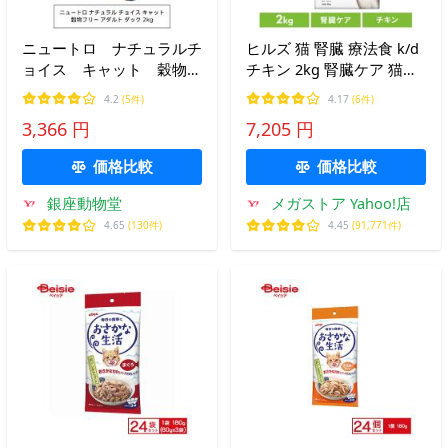
ニュートロ ナチュラルチ
ヒルズ 猫 腎臓 療法食 k/d
ョイス キャット 穀物フ
チキン 2kg 腎臓ケア 猫用
リー アダルト ダック
キャットフード
4.2
(5件)
4.17
(6件)
2kg（NC172）
3,366 円
7,205 円
価格比較
価格比較
銀座動物堂
メガストア Yahoo!店
4.65
(130件)
4.45
(91,771件)