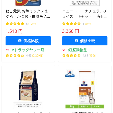
ねこ元気 お魚ミックスま
ニュートロ ナチュラルチ
ぐろ・かつお・白身魚入り
ョイス キャット 毛玉ト
３．５ｋｇ /ねこ元気 キャ
ータルケア アダルト チ
5
(10件)
5
(7件)
ットフード ドライ
キン 2kg(NC178)
1,518 円
3,366 円
価格比較
価格比較
Vドラッグヤフー店
銀座動物堂
4.63
(2,209件)
4.65
(130件)