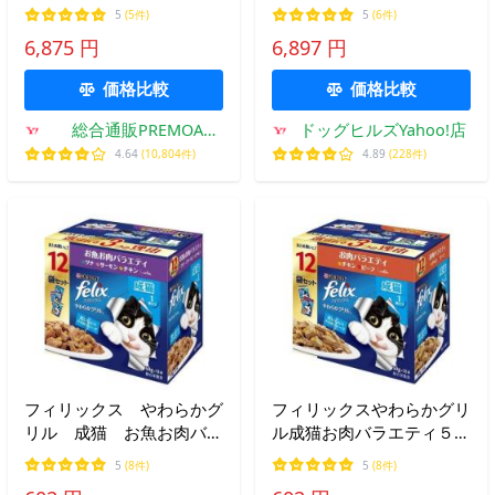
ード CIAO ちゅ〜るごはん
ンフィースト320g（100％
5
(5件)
5
(6件)
36本入り(BOX)シニア猫用
ナチュラル 生食 キャット
6,875 円
6,897 円
バラエティ
フード 猫用総合栄養食
FelineNatural K029）
価格比較
価格比較
総合通販PREMOA
ドッグヒルズYahoo!店
Yahoo!店
4.64
(10,804件)
4.89
(228件)
フィリックス やわらかグ
フィリックスやわらかグリ
リル 成猫 お魚お肉バラ
ル成猫お肉バラエティ５０
エティ ５０ｇ×１２袋入
ｇ×１２袋入り/ウェット
5
(8件)
5
(8件)
り/ウェット パウチ
パウチ