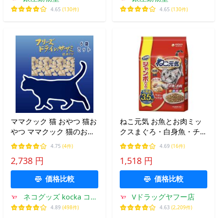
4.65
(130件)
4.65
(130件)
ママクック 猫 おやつ 猫お
ねこ元気 お魚とお肉ミッ
やつ ママクック 猫のおや
クスまぐろ・白身魚・チキ
つ ママクック フリーズド
ン・緑黄色野菜入り ３．
4.75
(4件)
4.69
(16件)
ライ ささみ ママクック フ
５ｋｇ /ねこ元気 キャット
2,738 円
1,518 円
リーズドライのササミ 粒
フード ドライ
タイプ 猫用 ６袋
価格比較
価格比較
ネコグッズ kocka コチ
Vドラッグヤフー店
ュカ
4.89
(498件)
4.63
(2,209件)