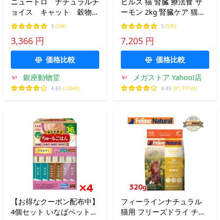
ニュートロ ナチュラルチ
ヒルズ 猫 腎臓 療法食 サ
ョイス キャット 穀物フ
ーモン 2kg 腎臓ケア 猫用
リー アダルト チキン
キャットフード
5
(5件)
5
(5件)
2kg(NC181)
3,366 円
7,205 円
価格比較
価格比較
銀座動物堂
メガストア Yahoo!店
4.65
(130件)
4.45
(91,771件)
【お得なクーポン配布中】
フィーラインナチュラル
4個セット いなばペットフ
猫用 フリーズドライ チキ