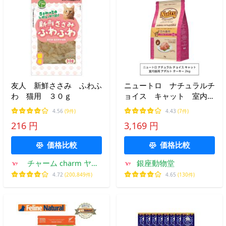
友人 新鮮ささみ ふわふ
ニュートロ ナチュラルチ
わ 猫用 ３０ｇ
ョイス キャット 室内猫
用 アダルト ターキー
4.56
(9件)
4.43
(7件)
2kg（NC151）
216 円
3,169 円
価格比較
価格比較
チャーム charm ヤフ
銀座動物堂
ー店
4.72
(200,849件)
4.65
(130件)