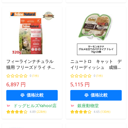
フィーラインナチュラル
ニュートロ キャット デ
猫用 フリーズドライ チキ
イリーディッシュ 成猫
ン＆キングサーモンフィー
用 サーモン＆ツナ グル
0
(1件)
0
(1件)
スト320g（100％ナチュラ
メ仕立てのパテタイプ ト
6,897 円
5,115 円
ル 生食 キャットフード 猫
レイ 75g×24個
用総合栄養食
（NCW03）
価格比較
価格比較
FelineNatural）
ドッグヒルズYahoo!店
銀座動物堂
4.89
(228件)
4.65
(130件)