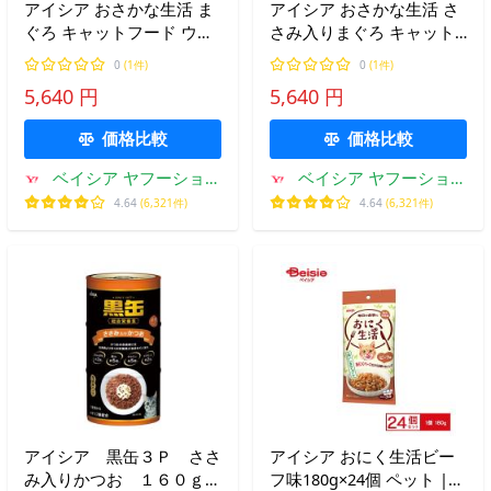
アイシア おさかな生活 ま
アイシア おさかな生活 さ
ぐろ キャットフード ウェ
さみ入りまぐろ キャット
ット アイシア 猫 パウチ
フード ウェット アイシア
0
(1件)
0
(1件)
【180g×24個】 | キャット
猫 パウチ 【180g× 24個 】
5,640 円
5,640 円
フード ウェット パウチ 猫
| キャットフード ウェッ
まぐろ 180g 24個 まとめ
ト パウチ 猫 まぐろ ささ
価格比較
価格比較
買
み
ベイシア ヤフーショッ
ベイシア ヤフーショッ
プ
プ
4.64
(6,321件)
4.64
(6,321件)
アイシア 黒缶３Ｐ ささ
アイシア おにく生活ビー
み入りかつお １６０ｇ×
フ味180g×24個 ペット |