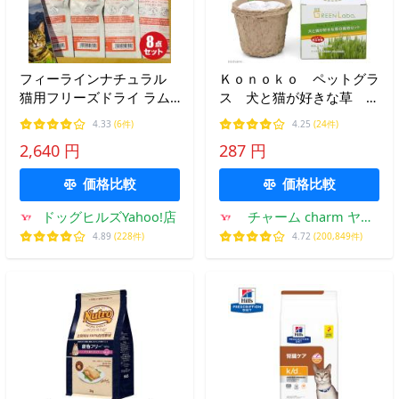
フィーラインナチュラル
Ｋｏｎｏｋｏ ペットグラ
猫用フリーズドライ ラム
ス 犬と猫が好きな草 栽
＆サーモンフィースト
培セット 猫草
4.33
(6件)
4.25
(24件)
10g×8袋セット お試しパッ
2,640 円
287 円
ク（100％ナチュラル生食
キャットフード）
価格比較
価格比較
FelineNatural
ドッグヒルズYahoo!店
チャーム charm ヤフ
ー店
4.89
(228件)
4.72
(200,849件)