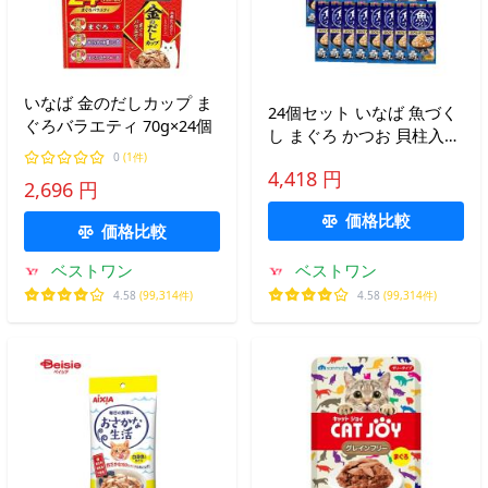
いなば 金のだしカップ ま
24個セット いなば 魚づく
ぐろバラエティ 70g×24個
し まぐろ かつお 貝柱入り
60g×3袋入
0
(1件)
4,418 円
2,696 円
価格比較
価格比較
ベストワン
ベストワン
4.58
(99,314件)
4.58
(99,314件)