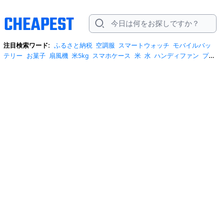
注目検索ワード:
ふるさと納税
空調服
スマートウォッチ
モバイルバッ
テリー
お菓子
扇風機
米5kg
スマホケース
米
水
ハンディファン
プロ
テイン
サーキュレーター
tシャツ
ビール
エアコン
サンダル
日傘
米
10kg
ノートパソコン
炭酸水
スーツケース
ショルダーバッグ
リュッ
ク
ワンピース
トイレットペーパー
スニーカー
テレビ
ネッククーラー
カラコン
クーラーボックス
サンシェード
イヤホン
自転車
スポットク
ーラー
トートバッグ
ポータブル電源
冷蔵庫
アイス