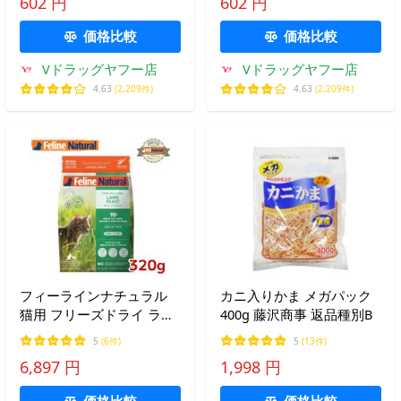
602 円
602 円
価格比較
価格比較
Vドラッグヤフー店
Vドラッグヤフー店
4.63
(2,209件)
4.63
(2,209件)
フィーラインナチュラル
カニ入りかま メガパック
猫用 フリーズドライ ラム
400g 藤沢商事 返品種別B
フィースト320g（100％ナ
5
(6件)
5
(13件)
チュラル 生食 キャットフ
6,897 円
1,998 円
ード 猫用総合栄養食
FelineNatural K027）
価格比較
価格比較