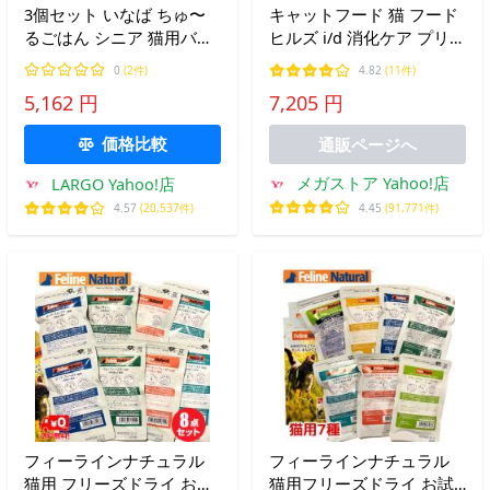
3個セット いなば ちゅ〜
キャットフード 猫 フード
るごはん シニア 猫用バラ
ヒルズ i/d 消化ケア プリス
エティ 14g×36本 猫用 お
クリプション・ダイエット
0
(2件)
4.82
(11件)
やつ BOX CIAO
ドライ チキン 2kg ダイエ
5,162 円
7,205 円
ット 消化 猫用 療養食 療
法食 食事療法 正規品
価格比較
通販ページへ
メガストア Yahoo!店
LARGO Yahoo!店
4.45
(91,771件)
4.57
(20,537件)
フィーラインナチュラル
フィーラインナチュラル
猫用 フリーズドライ お試
猫用フリーズドライ お試