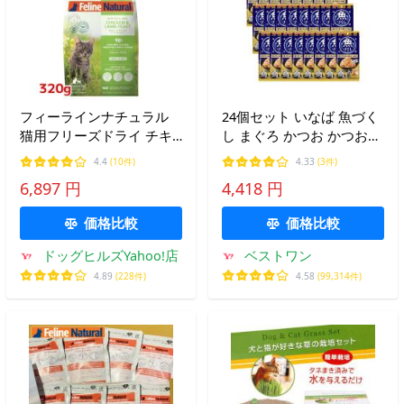
フィーラインナチュラル
24個セット いなば 魚づく
猫用フリーズドライ チキ
し まぐろ かつお かつお節
ン＆ラム320g（100％ナチ
入り 60g×3袋入
4.4
(10件)
4.33
(3件)
ュラル生食キャットフード
6,897 円
4,418 円
猫用総合栄養食
FelineNatural K020）
価格比較
価格比較
ドッグヒルズYahoo!店
ベストワン
4.89
(228件)
4.58
(99,314件)