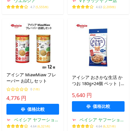
ウエルシア
Vドラッグヤフー店
4.7
(5,555件)
4.63
(2,209件)
アイシア MiawMiaw フレ
アイシア おさかな生活 か
ーバー お試しセット
つお 180g×24個 ペット |
おさかな生活 かつお キャ
0
(1件)
5,640 円
ットフード ウェットフー
4,776 円
ド 猫用 180g 24個 まとめ
価格比較
買い 猫餌 猫ごはん
価格比較
ベイシア ヤフーショッ
ベイシア ヤフーショッ
プ
プ
4.64
(6,321件)
4.64
(6,321件)