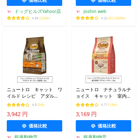
ドッグヒルズYahoo!店
Joshin web
4.89
(228件)
4.52
(412,009件)
ニュートロ キャット ワ
ニュートロ ナチュラルチ
イルド レシピ アダル
ョイス キャット 室内猫
ト サーモン 成猫用
用 アダルト チキン
4.8
(5件)
4.77
(13件)
2kg（NW220）
2kg（NC145）
3,942 円
3,169 円
価格比較
価格比較
銀座動物堂
銀座動物堂