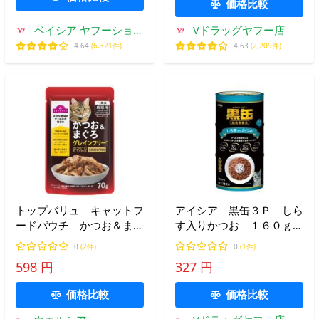
ト パウチ 猫 まぐろ しら
価格比較
す
ベイシア ヤフーショッ
Vドラッグヤフー店
プ
4.64
(6,321件)
4.63
(2,209件)
トップバリュ キャットフ
アイシア 黒缶３Ｐ しら
ードパウチ かつお＆まぐ
す入りかつお １６０ｇ×
ろ グレインフリー
３Ｐ/猫缶 ウェット
0
(2件)
0
(1件)
70g×8個セット
598 円
327 円
価格比較
価格比較