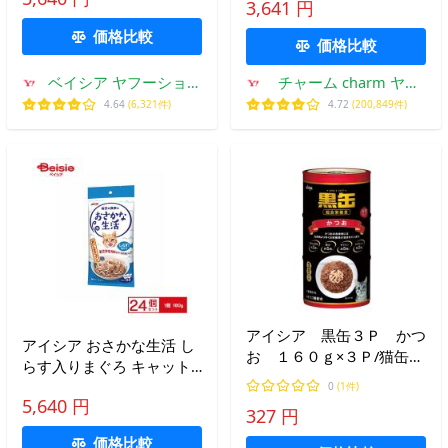
猫 パウチ 【180g× 24個 】
3,641 円
| キャットフード ウェッ
価格比較
ト パウチ 猫 まぐろ 削り
価格比較
節
ベイシア ヤフーショッ
チャーム charm ヤフ
プ
ー店
4.64
(6,321件)
4.72
(200,849件)
アイシア 黒缶３Ｐ かつ
アイシア おさかな生活 し
お １６０ｇ×３Ｐ/猫缶
らす入りまぐろ キャット
ウェット
フード ウェット アイシア
0
(1件)
5,640 円
猫 パウチ 【180g×24個】
327 円
| キャットフード ウェッ
価格比較