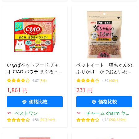
いなばペットフード チャ
ペットイート 猫ちゃんの
オ CIAO パウチ まぐろ・
ふりかけ かつおといわ
ささみバラエティ 猫用
し ４０ｇ キャットフー
4.67
(3件)
4.59
(46件)
40g×24袋 キャットフード
ド おやつ
1,861 円
231 円
えさ ウェット
価格比較
価格比較
ベストワン
チャーム charm ヤフ
ー店
4.58
(99,314件)
4.72
(200,849件)