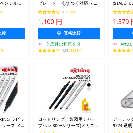
ルペンシル
プレート あすつく対応 テン
(STAED
ボールペン)
プレート 定規 かわいい ネコ
ーズ 製
件)
4.75
(4件)
バー】
飾り罫
925 35
1,100 円
1,579
【0.3/0.5
比較
価格比較
文房具の和気文具
Art&C
1件)
4.59
(8,558件)
RING ラピッ
ロットリング 製図用シャー
アーテッ
シリーズ メ
プペン 800+シリーズ(メカニカ
9724 透明 
全4種類 ボ
ルペンシル+スタイラス)【ブラ