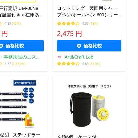
平行定規 UM-06N8
ロットリング 製図用シャー
保証書付き＞在庫あ
プペン/ボールペン 600シリー
ズ(メカニカルペンシル0.5/0.7/
4.89
(47件)
4.83
(18件)
ボールペン)【ブラック/シルバ
0 円
2,475 円
ー】
価格比較
価格比較
・事務用品のエス・
Art&Craft Lab
ビ・ディ
4.77
(1,151件)
4.89
(811件)
規品】 ステッドラー
文鎮6個 ケース付