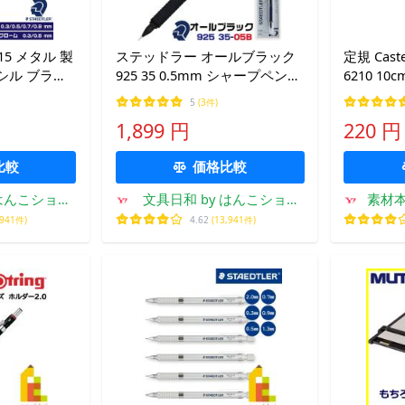
15 メタル 製
ステッドラー オールブラック
定規 Cast
シル ブラッ
925 35 0.5mm シャープペンシ
6210 10c
ルクローム
ル 製図用シャーペン 鉛筆 メカ
5
(3件)
 925-15
ニカルペンシル
1,899 円
220 円
ーペン 製図 低
比較
価格比較
 はんこショッ
文具日和 by はんこショッ
素材本舗
とべ
プおとべ
,941件)
4.62
(13,941件)