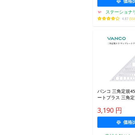
価格
ステーショナ
格請求書発
4.87
(55
バンコ 三角定規45
ートプラス 三角定規 
34845 テンプレ
3,190 円
図用定規 建築士試
建築士受験 45度
価格
日本製