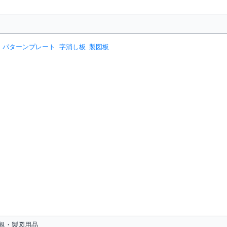
パターンプレート
字消し板
製図板
規・製図用品