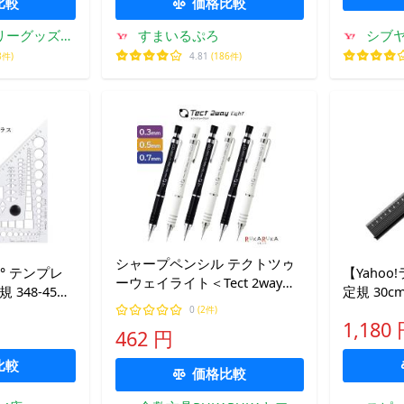
比較
価格比較
リーグッズ適
すまいるぷろ
シブ
行登録店
8件)
4.81
(186件)
シャープペンシル テクトツゥ
° テンプレ
【Yaho
ーウェイライト＜Tect 2way
348-45
定規 30
light＞ 芯径0.3/0.5/0.7mm ゼ
ート一体型 製
規 カッタ
0
(2件)
ブラ 40-MAS42/MA42/MAB42-
1,180
験 角度定規
き
462 円
** 【ネコポス可】 [M便 1/40]
定規 アクリル
比較
価格比較