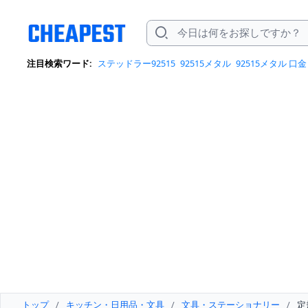
注目検索ワード:
ステッドラー92515
92515メタル
92515メタル 口金
トップ
/
キッチン・日用品・文具
/
文具・ステーショナリー
/
定