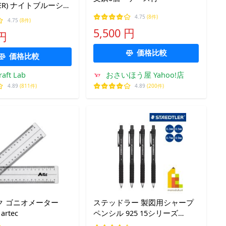
TLER) ナイトブルーシリ
図用シャープペンシル
4.75
(8件)
4.75
(8件)
5,500 円
 円
/0.7/0.9/2.0mm】
価格比較
価格比較
raft Lab
おさいほう屋 Yahoo!店
4.89
(811件)
4.89
(200件)
ク ゴニオメーター
ステッドラー 製図用シャープ
artec
ペンシル 925 15シリーズ
0.3/0.5/0.7/0.9 スタンダードモ