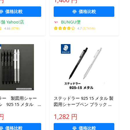
 製図テンプレート
価格比較
価格比較
 Yahoo!店
BUNGU便
4.66
(87件)
4.7
(3,741件)
ラー 製図用シャー
ステッドラー 925 15 メタル 製
 925 15 メタル
図用シャープペン ブラック ホ
]
ワイト 0.3 0.5 0.7 0.9 92515
 円
1,282 円
STAEDTLER シャーペン 製図 低
重心 ローレット 滑り止め 金属
価格比較
価格比較
軸