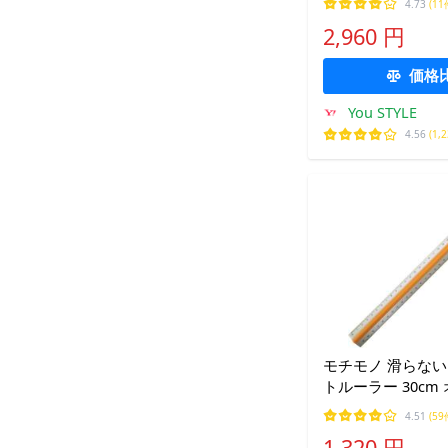
4.73
(11
ールペン2種類
2,960 円
価格
You STYLE
4.56
(1,
モチモノ 滑らない
トルーラー 30cm
4.51
(59
1,320 円