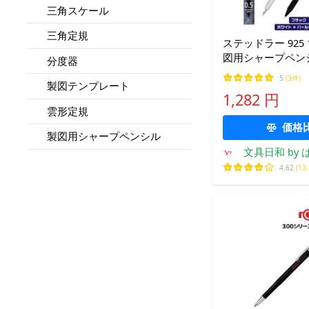
三角スケール
三角定規
ステッドラー 925 
図用シャープペン
分度器
ク ホワイト×パー
5
(3件)
製図テンプレート
0.5mm 0.3 0.7 0.9
1,282 円
STAEDTLER シャ
雲形定規
重心
価格
製図用シャープペンシル
文具日和 by
プお
4.62
(13