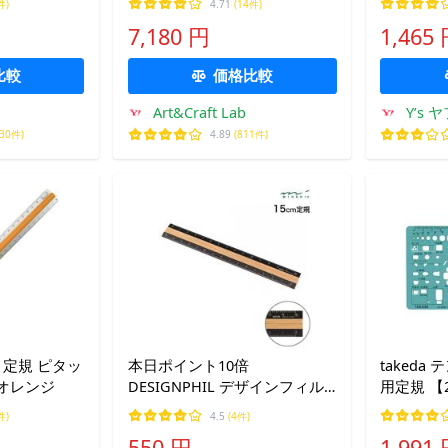
件)
4.71
(14件)
ック/シルバー/0.5/0.7】
7,180 円
1,465
比較
価格比較
Art&Craft Lab
Y’s 
230件)
4.89
(811件)
 定規 ピタッ
本日ポイント10倍
taked
 オレンジ
DESIGNPHIL デザインフィル
用定規 【
ミドリ 定規 アルミ＆ウッド定
ジ テンプ
件)
4.5
(4件)
規 15cm 黒
規 製図 
550 円
1,991