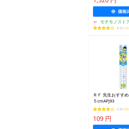
価格
モチモノスト
4.75
(19
ＲＦ 先生おすす
５cmAPJ93
4.33
(3件
109 円