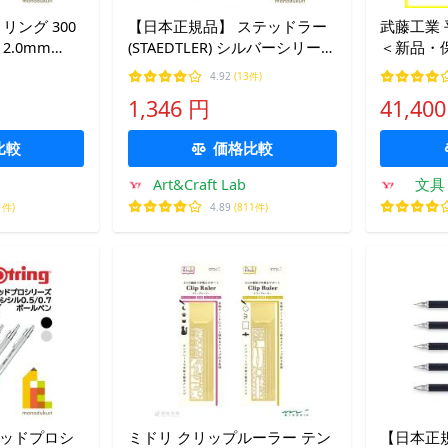
リング 300
【日本正規品】 ステッドラー
武藤工業 
2.0mm
(STAEDTLER) シルバーシリーズ
＜新品・
製図用シャープペンシル 925
り
4.92
(13件)
25
1,346 円
41,40
【2.0/0.3/0.5/0.7/0.9/1.3mm】
比較
価格比較
Art&Craft Lab
文具
1件)
4.89
(811件)
ピッドプロシ
ミドリ クリップルーラー テン
【日本正