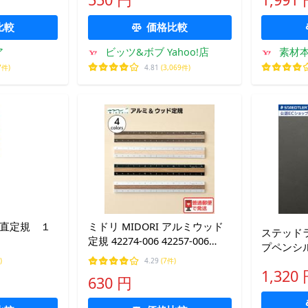
建築 図面
比較
価格比較
ア
ビッツ&ボブ Yahoo!店
素材本舗
7件)
4.81
(3,069件)
め直定規 １
ミドリ MIDORI アルミウッド
ステッド
定規 42274-006 42257-006
プペンシル
42270-006 42280-006 アルミ
[M便 1/15
)
4.29
(7件)
木製 定規 15cm 測定 ものさし
1,320
630 円