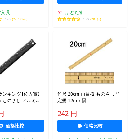
ヤ文具
ふどたす
4.65
(24,433件)
4.79
(287件)
o!ランキング1位入賞】
竹尺 20cm 両目盛 ものさし 竹
cm ものさし アルミ定
定規 12mm幅
ー 滑り止め 持ち手付
 円
242 円
価格比較
価格比較