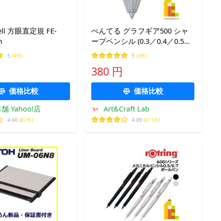
ell 方眼直定規 FE-
ぺんてる グラフギア500 シャ
m
ープペンシル (0.3／0.4／0.5／
0.7／0.9) XPG513〜519 (ネコポ
5
(4件)
5
(3件)
ス可)
380 円
価格比較
価格比較
 Yahoo!店
Art&Craft Lab
4.66
(87件)
4.89
(811件)