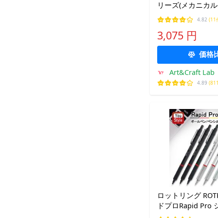
リーズ(メカニカ
0.5mm/0.7mm/
4.82
(11
【ブラック/シル
3,075 円
価格
Art&Craft Lab
4.89
(81
ロットリング ROT
ドプロRapid Pro 
カニカル ペンシル 