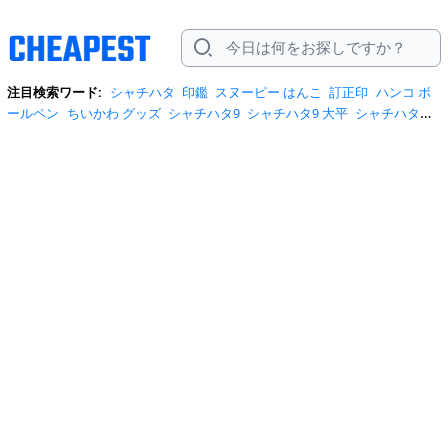
注目検索ワード:
シャチハタ
印鑑
スヌーピー はんこ
訂正印
ハンコ ボ
ールペン
ちいかわ グッズ
シャチハタ9
シャチハタ9 大平
シャチハタ訂
正印
ハンコヤストア
はんこ
はんぞう
シャチハタ vivo
スタンプ台
ハン
コ
値段スタンプ
実印
実印 日本製
日付印
認め印 安い
xlrーgp インク
xstamper 補充インキ
ごほうびスタンプ
しゃちはた
すたんぷ
ちいか
わ グッズ 文房具
はんこ3行
はんこう
はんこ祭り
らっかん
インク
オー
ルパーパスパッド
ゴム印
ゴム印 オーダー
シャチ
シャチハタ 補充イン
ク
シャチハタ12
ジョインティ
スタンプ
スタンプ お店